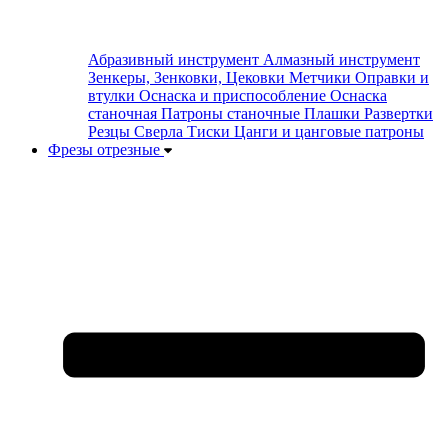
Абразивный инструмент
Алмазный инструмент
Зенкеры, Зенковки, Цековки
Метчики
Оправки и
втулки
Оснаска и приспособление
Оснаска
станочная
Патроны станочные
Плашки
Развертки
Резцы
Сверла
Тиски
Цанги и цанговые патроны
Фрезы отрезные