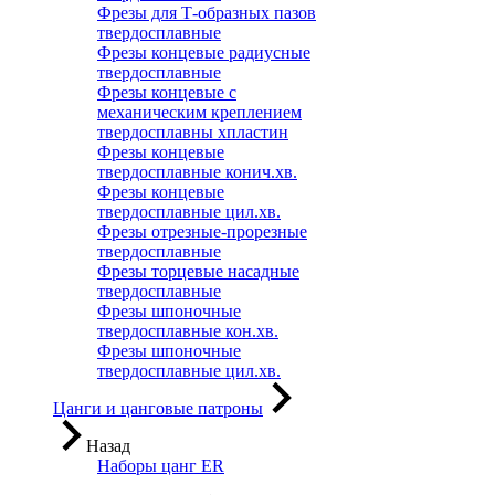
Фрезы для Т-образных пазов
твердосплавные
Фрезы концевые радиусные
твердосплавные
Фрезы концевые с
механическим креплением
твердосплавны хпластин
Фрезы концевые
твердосплавные конич.хв.
Фрезы концевые
твердосплавные цил.хв.
Фрезы отрезные-прорезные
твердосплавные
Фрезы торцевые насадные
твердосплавные
Фрезы шпоночные
твердосплавные кон.хв.
Фрезы шпоночные
твердосплавные цил.хв.
Цанги и цанговые патроны
Назад
Наборы цанг ER