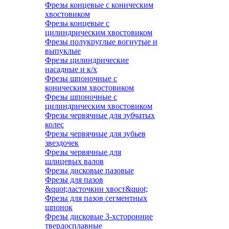
Фрезы концевые с коническим
хвостовиком
Фрезы концевые с
цилиндрическим хвостовиком
Фрезы полукруглые вогнутые и
выпуклые
Фрезы цилиндрические
насадные и к/х
Фрезы шпоночные с
коническим хвостовиком
Фрезы шпоночные с
цилиндрическим хвостовиком
Фрезы червячные для зубчатых
колес
Фрезы червячные для зубьев
звездочек
Фрезы червячные для
шлицевых валов
Фрезы дисковые пазовые
Фрезы для пазов
&quot;ласточкин хвост&quot;
Фрезы для пазов сегментных
шпонок
Фрезы дисковые 3-хсторонние
твердосплавные