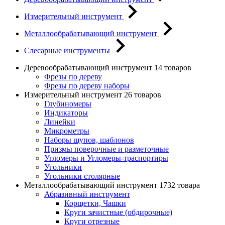
Измерительный инструмент
Металлообрабатывающий инструмент
Слесарные инструменты
Деревообрабатывающий инструмент
14 товаров
Фрезы по дереву
Фрезы по дереву наборы
Измерительный инструмент
26 товаров
Глубиномеры
Индикаторы
Линейки
Микрометры
Наборы щупов, шаблонов
Призмы поверочные и разметочные
Угломеры и Угломеры-траспортиры
Угольники
Угольники столярные
Металлообрабатывающий инструмент
1732 товара
Абразивный инструмент
Корщетки, Чашки
Круги зачистные (обдирочные)
Круги отрезные