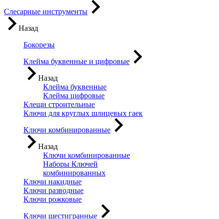
Слесарные инструменты
Назад
Бокорезы
Клейма буквенные и цифровые
Назад
Клейма буквенные
Клейма цифровые
Клещи строительные
Ключи для круглых шлицевых гаек
Ключи комбинированные
Назад
Ключи комбинированные
Наборы Ключей
комбинированных
Ключи накидные
Ключи разводные
Ключи рожковые
Ключи шестигранные