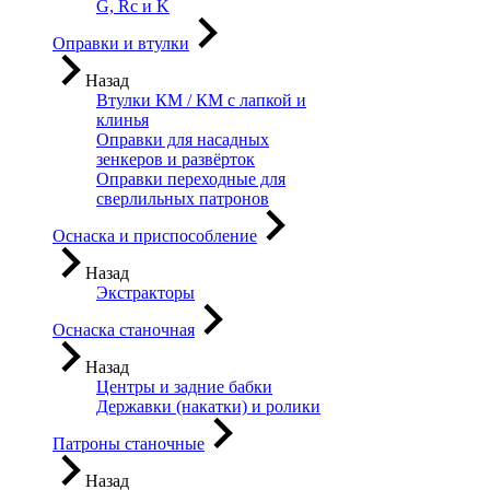
G, Rc и K
Оправки и втулки
Назад
Втулки КМ / КМ с лапкой и
клинья
Оправки для насадных
зенкеров и развёрток
Оправки переходные для
сверлильных патронов
Оснаска и приспособление
Назад
Экстракторы
Оснаска станочная
Назад
Центры и задние бабки
Державки (накатки) и ролики
Патроны станочные
Назад