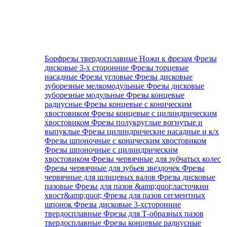
Борфрезы твердосплавные
Ножи к фрезам
Фрезы
дисковые 3-х сторонние
Фрезы торцевые
насадные
Фрезы угловые
Фрезы дисковые
зуборезные мелкомодульные
Фрезы дисковые
зуборезные модульные
Фрезы концевые
радиусные
Фрезы концевые с коническим
хвостовиком
Фрезы концевые с цилиндрическим
хвостовиком
Фрезы полукруглые вогнутые и
выпуклые
Фрезы цилиндрические насадные и к/х
Фрезы шпоночные с коническим хвостовиком
Фрезы шпоночные с цилиндрическим
хвостовиком
Фрезы червячные для зубчатых колес
Фрезы червячные для зубьев звездочек
Фрезы
червячные для шлицевых валов
Фрезы дисковые
пазовые
Фрезы для пазов &amp;quot;ласточкин
хвост&amp;quot;
Фрезы для пазов сегментных
шпонок
Фрезы дисковые 3-хсторонние
твердосплавные
Фрезы для Т-образных пазов
твердосплавные
Фрезы концевые радиусные