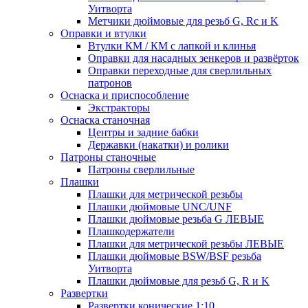
Уитворта
Метчики дюймовые для резьб G, Rc и K
Оправки и втулки
Втулки КМ / КМ с лапкой и клинья
Оправки для насадных зенкеров и развёрток
Оправки переходные для сверлильных
патронов
Оснаска и приспособление
Экстракторы
Оснаска станочная
Центры и задние бабки
Державки (накатки) и ролики
Патроны станочные
Патроны сверлильные
Плашки
Плашки для метрической резьбы
Плашки дюймовые UNC/UNF
Плашки дюймовые резьба G ЛЕВЫЕ
Плашкодержатели
Плашки для метрической резьбы ЛЕВЫЕ
Плашки дюймовые BSW/BSF резьба
Уитворта
Плашки дюймовые для резьб G, R и K
Развертки
Развертки конические 1:10