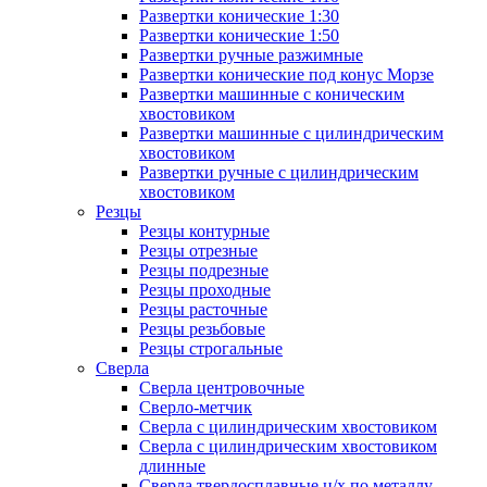
Развертки конические 1:30
Развертки конические 1:50
Развертки ручные разжимные
Развертки конические под конус Морзе
Развертки машинные с коническим
хвостовиком
Развертки машинные с цилиндрическим
хвостовиком
Развертки ручные с цилиндрическим
хвостовиком
Резцы
Резцы контурные
Резцы отрезные
Резцы подрезные
Резцы проходные
Резцы расточные
Резцы резьбовые
Резцы строгальные
Сверла
Сверла центровочные
Сверло-метчик
Сверла с цилиндрическим хвостовиком
Сверла с цилиндрическим хвостовиком
длинные
Сверла твердосплавные ц/х по металлу