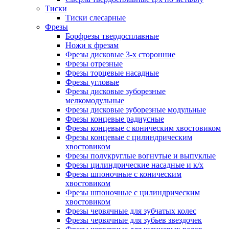
Тиски
Тиски слесарные
Фрезы
Борфрезы твердосплавные
Ножи к фрезам
Фрезы дисковые 3-х сторонние
Фрезы отрезные
Фрезы торцевые насадные
Фрезы угловые
Фрезы дисковые зуборезные
мелкомодульные
Фрезы дисковые зуборезные модульные
Фрезы концевые радиусные
Фрезы концевые с коническим хвостовиком
Фрезы концевые с цилиндрическим
хвостовиком
Фрезы полукруглые вогнутые и выпуклые
Фрезы цилиндрические насадные и к/х
Фрезы шпоночные с коническим
хвостовиком
Фрезы шпоночные с цилиндрическим
хвостовиком
Фрезы червячные для зубчатых колес
Фрезы червячные для зубьев звездочек