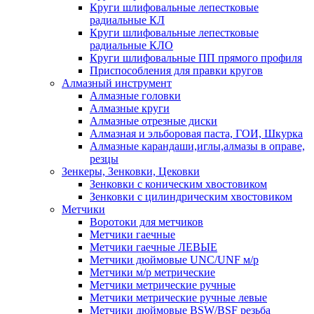
Круги шлифовальные лепестковые
радиальные КЛ
Круги шлифовальные лепестковые
радиальные КЛО
Круги шлифовальные ПП прямого профиля
Приспособления для правки кругов
Алмазный инструмент
Алмазные головки
Алмазные круги
Алмазные отрезные диски
Алмазная и эльборовая паста, ГОИ, Шкурка
Алмазные карандаши,иглы,алмазы в оправе,
резцы
Зенкеры, Зенковки, Цековки
Зенковки с коническим хвостовиком
Зенковки с цилиндрическим хвостовиком
Метчики
Воротоки для метчиков
Метчики гаечные
Метчики гаечные ЛЕВЫЕ
Метчики дюймовые UNC/UNF м/р
Метчики м/р метрические
Метчики метрические ручные
Метчики метрические ручные левые
Метчики дюймовые BSW/BSF резьба