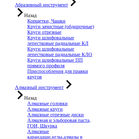
Абразивный инструмент
Назад
Корщетки, Чашки
Круги зачистные (обдирочные)
Круги отрезные
Круги шлифовальные
лепестковые радиальные КЛ
Круги шлифовальные
лепестковые радиальные КЛО
Круги шлифовальные ПП
прямого профиля
Приспособления для правки
кругов
Алмазный инструмент
Назад
Алмазные головки
Алмазные круги
Алмазные отрезные диски
Алмазная и эльборовая паста,
ГОИ, Шкурка
Алмазные
карандаши,иглы,алмазы в