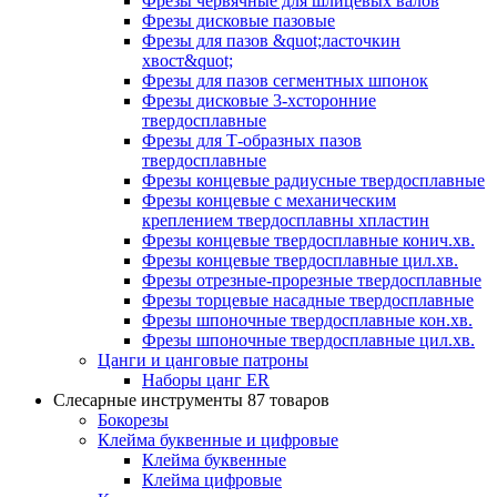
Фрезы червячные для шлицевых валов
Фрезы дисковые пазовые
Фрезы для пазов &quot;ласточкин
хвост&quot;
Фрезы для пазов сегментных шпонок
Фрезы дисковые 3-хсторонние
твердосплавные
Фрезы для Т-образных пазов
твердосплавные
Фрезы концевые радиусные твердосплавные
Фрезы концевые с механическим
креплением твердосплавны хпластин
Фрезы концевые твердосплавные конич.хв.
Фрезы концевые твердосплавные цил.хв.
Фрезы отрезные-прорезные твердосплавные
Фрезы торцевые насадные твердосплавные
Фрезы шпоночные твердосплавные кон.хв.
Фрезы шпоночные твердосплавные цил.хв.
Цанги и цанговые патроны
Наборы цанг ER
Слесарные инструменты
87 товаров
Бокорезы
Клейма буквенные и цифровые
Клейма буквенные
Клейма цифровые