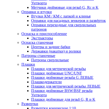
Уитворта
Метчики дюймовые для резьб G, Rc и K
Оправки и втулки
Втулки КМ / КМ с лапкой и клинья
Оправки для насадных зенкеров и развёрток
Оправки переходные для сверлильных
патронов
Оснаска и приспособление
Экстракторы
Оснаска станочная
Центры и задние бабки
Державки (накатки) и ролики
Патроны станочные
Патроны сверлильные
Плашки
Плашки для метрической резьбы
Плашки дюймовые UNC/UNF
Плашки дюймовые резьба G ЛЕВЫЕ
Плашкодержатели
Плашки для метрической резьбы ЛЕВЫЕ
Плашки дюймовые BSW/BSF резьба
Уитворта
Плашки дюймовые для резьб G, R и K
Развертки
Развертки конические 1:10