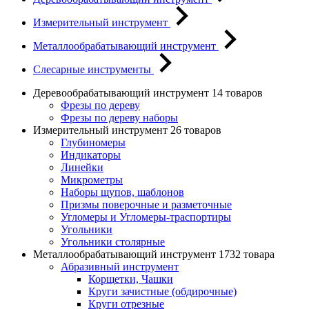
Измерительный инструмент
Металлообрабатывающий инструмент
Слесарные инструменты
Деревообрабатывающий инструмент
14 товаров
Фрезы по дереву
Фрезы по дереву наборы
Измерительный инструмент
26 товаров
Глубиномеры
Индикаторы
Линейки
Микрометры
Наборы щупов, шаблонов
Призмы поверочные и разметочные
Угломеры и Угломеры-траспортиры
Угольники
Угольники столярные
Металлообрабатывающий инструмент
1732 товара
Абразивный инструмент
Корщетки, Чашки
Круги зачистные (обдирочные)
Круги отрезные