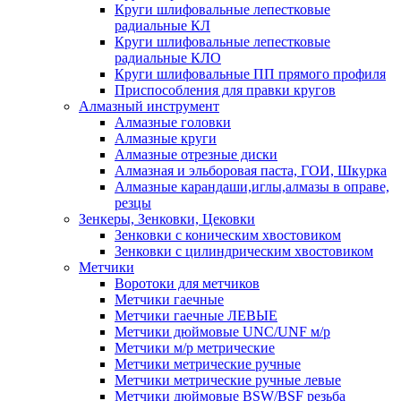
Круги шлифовальные лепестковые
радиальные КЛ
Круги шлифовальные лепестковые
радиальные КЛО
Круги шлифовальные ПП прямого профиля
Приспособления для правки кругов
Алмазный инструмент
Алмазные головки
Алмазные круги
Алмазные отрезные диски
Алмазная и эльборовая паста, ГОИ, Шкурка
Алмазные карандаши,иглы,алмазы в оправе,
резцы
Зенкеры, Зенковки, Цековки
Зенковки с коническим хвостовиком
Зенковки с цилиндрическим хвостовиком
Метчики
Воротоки для метчиков
Метчики гаечные
Метчики гаечные ЛЕВЫЕ
Метчики дюймовые UNC/UNF м/р
Метчики м/р метрические
Метчики метрические ручные
Метчики метрические ручные левые
Метчики дюймовые BSW/BSF резьба