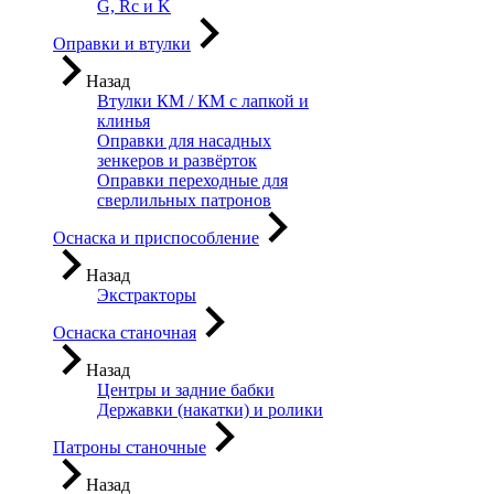
G, Rc и K
Оправки и втулки
Назад
Втулки КМ / КМ с лапкой и
клинья
Оправки для насадных
зенкеров и развёрток
Оправки переходные для
сверлильных патронов
Оснаска и приспособление
Назад
Экстракторы
Оснаска станочная
Назад
Центры и задние бабки
Державки (накатки) и ролики
Патроны станочные
Назад