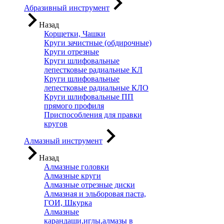
Абразивный инструмент
Назад
Корщетки, Чашки
Круги зачистные (обдирочные)
Круги отрезные
Круги шлифовальные
лепестковые радиальные КЛ
Круги шлифовальные
лепестковые радиальные КЛО
Круги шлифовальные ПП
прямого профиля
Приспособления для правки
кругов
Алмазный инструмент
Назад
Алмазные головки
Алмазные круги
Алмазные отрезные диски
Алмазная и эльборовая паста,
ГОИ, Шкурка
Алмазные
карандаши,иглы,алмазы в