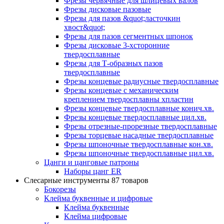
Фрезы червячные для шлицевых валов
Фрезы дисковые пазовые
Фрезы для пазов &quot;ласточкин
хвост&quot;
Фрезы для пазов сегментных шпонок
Фрезы дисковые 3-хсторонние
твердосплавные
Фрезы для Т-образных пазов
твердосплавные
Фрезы концевые радиусные твердосплавные
Фрезы концевые с механическим
креплением твердосплавны хпластин
Фрезы концевые твердосплавные конич.хв.
Фрезы концевые твердосплавные цил.хв.
Фрезы отрезные-прорезные твердосплавные
Фрезы торцевые насадные твердосплавные
Фрезы шпоночные твердосплавные кон.хв.
Фрезы шпоночные твердосплавные цил.хв.
Цанги и цанговые патроны
Наборы цанг ER
Слесарные инструменты
87 товаров
Бокорезы
Клейма буквенные и цифровые
Клейма буквенные
Клейма цифровые