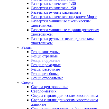
Развертки конические 1:30
Развертки конические 1:50
Развертки ручные разжимные
Развертки конические под конус Морзе
Развертки машинные с коническим
хвостовиком
Развертки машинные с цилиндрическим
хвостовиком
Развертки ручные с цилиндрическим
хвостовиком
Резцы
Резцы контурные
Резцы отрезные
Резцы подрезные
Резцы проходные
Резцы расточные
Резцы резьбовые
Резцы строгальные
Сверла
Сверла центровочные
Сверло-метчик
Сверла с цилиндрическим хвостовиком
Сверла с цилиндрическим хвостовиком
длинные
Сверла твердосплавные ц/х по металлу