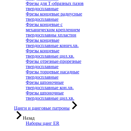
Фрезы для Т-образных пазов
твердосплавные
Фрезы концевые радиусные
твердосплавные
Фрезы концевые с
механическим креплением
твердосплавны хпластин
Фрезы концевые
твердосплавные конич.хв.
Фрезы концевые
твердосплавные цил.хв.
Фрезы отрезные-прорезные
твердосплавные
Фрезы торцевые насадные
твердосплавные
Фрезы шпоночные
твердосплавные кон.хв.
Фрезы шпоночные
твердосплавные цил.хв.
Цанги и цанговые патроны
Назад
Наборы цанг ER