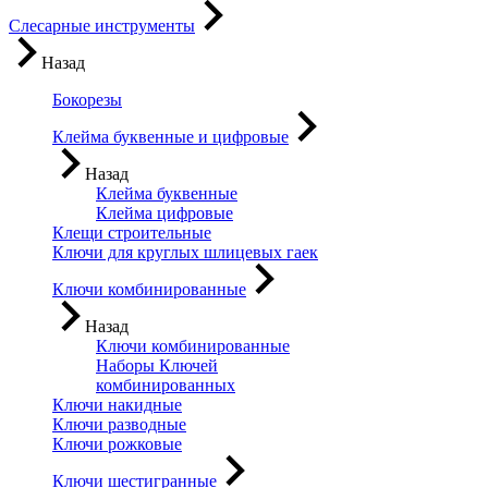
Слесарные инструменты
Назад
Бокорезы
Клейма буквенные и цифровые
Назад
Клейма буквенные
Клейма цифровые
Клещи строительные
Ключи для круглых шлицевых гаек
Ключи комбинированные
Назад
Ключи комбинированные
Наборы Ключей
комбинированных
Ключи накидные
Ключи разводные
Ключи рожковые
Ключи шестигранные