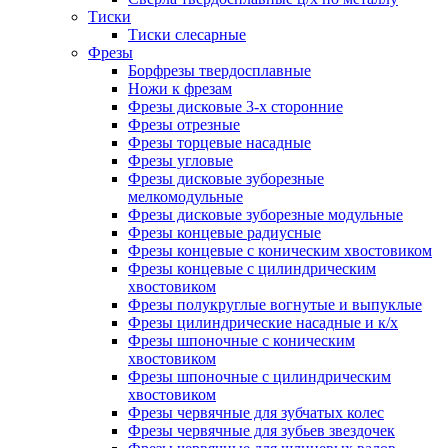
Тиски
Тиски слесарные
Фрезы
Борфрезы твердосплавные
Ножи к фрезам
Фрезы дисковые 3-х сторонние
Фрезы отрезные
Фрезы торцевые насадные
Фрезы угловые
Фрезы дисковые зуборезные
мелкомодульные
Фрезы дисковые зуборезные модульные
Фрезы концевые радиусные
Фрезы концевые с коническим хвостовиком
Фрезы концевые с цилиндрическим
хвостовиком
Фрезы полукруглые вогнутые и выпуклые
Фрезы цилиндрические насадные и к/х
Фрезы шпоночные с коническим
хвостовиком
Фрезы шпоночные с цилиндрическим
хвостовиком
Фрезы червячные для зубчатых колес
Фрезы червячные для зубьев звездочек