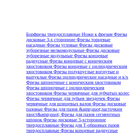
Борфрезы твердосплавные
Ножи к фрезам
Фрезы
дисковые 3-х сторонние
Фрезы торцевые
насадные
Фрезы угловые
Фрезы дисковые
зуборезные мелкомодульные
Фрезы дисковые
зуборезные модульные
Фрезы концевые
радиусные
Фрезы концевые с коническим
хвостовиком
Фрезы концевые с цилиндрическим
хвостовиком
Фрезы полукруглые вогнутые и
выпуклые
Фрезы цилиндрические насадные и к/х
Фрезы шпоночные с коническим хвостовиком
Фрезы шпоночные с цилиндрическим
хвостовиком
Фрезы червячные для зубчатых колес
Фрезы червячные для зубьев звездочек
Фрезы
червячные для шлицевых валов
Фрезы дисковые
пазовые
Фрезы для пазов &amp;quot;ласточкин
хвост&amp;quot;
Фрезы для пазов сегментных
шпонок
Фрезы дисковые 3-хсторонние
твердосплавные
Фрезы для Т-образных пазов
твердосплавные
Фрезы концевые радиусные