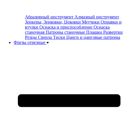
Абразивный инструмент
Алмазный инструмент
Зенкеры, Зенковки, Цековки
Метчики
Оправки и
втулки
Оснаска и приспособление
Оснаска
станочная
Патроны станочные
Плашки
Развертки
Резцы
Сверла
Тиски
Цанги и цанговые патроны
Фрезы отрезные