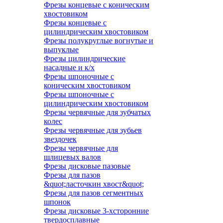
Фрезы концевые с коническим
хвостовиком
Фрезы концевые с
цилиндрическим хвостовиком
Фрезы полукруглые вогнутые и
выпуклые
Фрезы цилиндрические
насадные и к/х
Фрезы шпоночные с
коническим хвостовиком
Фрезы шпоночные с
цилиндрическим хвостовиком
Фрезы червячные для зубчатых
колес
Фрезы червячные для зубьев
звездочек
Фрезы червячные для
шлицевых валов
Фрезы дисковые пазовые
Фрезы для пазов
&quot;ласточкин хвост&quot;
Фрезы для пазов сегментных
шпонок
Фрезы дисковые 3-хсторонние
твердосплавные