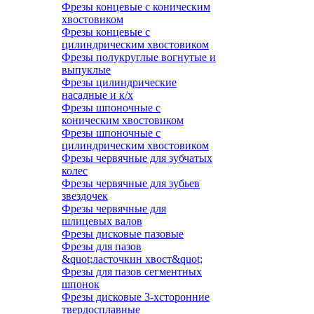
Фрезы концевые с коническим
хвостовиком
Фрезы концевые с
цилиндрическим хвостовиком
Фрезы полукруглые вогнутые и
выпуклые
Фрезы цилиндрические
насадные и к/х
Фрезы шпоночные с
коническим хвостовиком
Фрезы шпоночные с
цилиндрическим хвостовиком
Фрезы червячные для зубчатых
колес
Фрезы червячные для зубьев
звездочек
Фрезы червячные для
шлицевых валов
Фрезы дисковые пазовые
Фрезы для пазов
&quot;ласточкин хвост&quot;
Фрезы для пазов сегментных
шпонок
Фрезы дисковые 3-хсторонние
твердосплавные