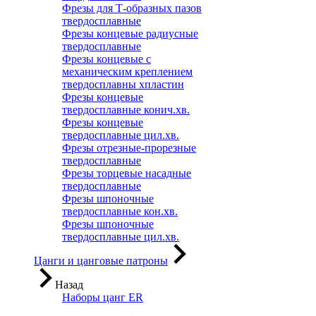
Фрезы для Т-образных пазов
твердосплавные
Фрезы концевые радиусные
твердосплавные
Фрезы концевые с
механическим креплением
твердосплавны хпластин
Фрезы концевые
твердосплавные конич.хв.
Фрезы концевые
твердосплавные цил.хв.
Фрезы отрезные-прорезные
твердосплавные
Фрезы торцевые насадные
твердосплавные
Фрезы шпоночные
твердосплавные кон.хв.
Фрезы шпоночные
твердосплавные цил.хв.
Цанги и цанговые патроны
Назад
Наборы цанг ER