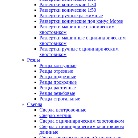
Развертки конические 1:30
Развертки конические 1:50
Развертки ручные разжимные
Развертки конические под конус Морзе
Развертки машинные с коническим
хвостовиком
Развертки машинные с цилиндрическим
хвостовиком
Развертки ручные с цилиндрическим
хвостовиком
Резцы
Резцы контурные
Резцы отрезные
Резцы подрезные
Резцы проходные
Резцы расточные
Резцы резьбовые
Резцы строгальные
Сверла
Сверла центровочные
Сверло-метчик
Сверла с цилиндрическим хвостовиком
Сверла с цилиндрическим хвостовиком
длинные
Сверла твердосплавные ц/х по металлу