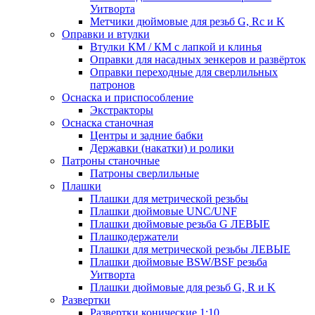
Уитворта
Метчики дюймовые для резьб G, Rc и K
Оправки и втулки
Втулки КМ / КМ с лапкой и клинья
Оправки для насадных зенкеров и развёрток
Оправки переходные для сверлильных
патронов
Оснаска и приспособление
Экстракторы
Оснаска станочная
Центры и задние бабки
Державки (накатки) и ролики
Патроны станочные
Патроны сверлильные
Плашки
Плашки для метрической резьбы
Плашки дюймовые UNC/UNF
Плашки дюймовые резьба G ЛЕВЫЕ
Плашкодержатели
Плашки для метрической резьбы ЛЕВЫЕ
Плашки дюймовые BSW/BSF резьба
Уитворта
Плашки дюймовые для резьб G, R и K
Развертки
Развертки конические 1:10