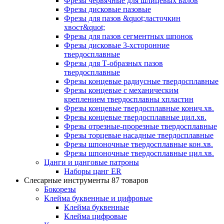
Фрезы червячные для шлицевых валов
Фрезы дисковые пазовые
Фрезы для пазов &quot;ласточкин
хвост&quot;
Фрезы для пазов сегментных шпонок
Фрезы дисковые 3-хсторонние
твердосплавные
Фрезы для Т-образных пазов
твердосплавные
Фрезы концевые радиусные твердосплавные
Фрезы концевые с механическим
креплением твердосплавны хпластин
Фрезы концевые твердосплавные конич.хв.
Фрезы концевые твердосплавные цил.хв.
Фрезы отрезные-прорезные твердосплавные
Фрезы торцевые насадные твердосплавные
Фрезы шпоночные твердосплавные кон.хв.
Фрезы шпоночные твердосплавные цил.хв.
Цанги и цанговые патроны
Наборы цанг ER
Слесарные инструменты
87 товаров
Бокорезы
Клейма буквенные и цифровые
Клейма буквенные
Клейма цифровые