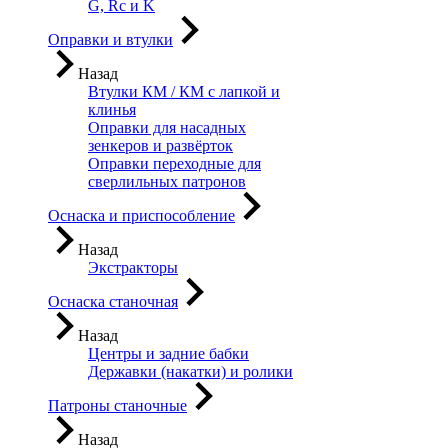
G, Rc и K
Оправки и втулки
Назад
Втулки КМ / КМ с лапкой и
клинья
Оправки для насадных
зенкеров и развёрток
Оправки переходные для
сверлильных патронов
Оснаска и приспособление
Назад
Экстракторы
Оснаска станочная
Назад
Центры и задние бабки
Державки (накатки) и ролики
Патроны станочные
Назад