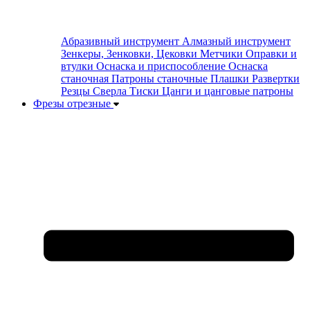
Абразивный инструмент
Алмазный инструмент
Зенкеры, Зенковки, Цековки
Метчики
Оправки и
втулки
Оснаска и приспособление
Оснаска
станочная
Патроны станочные
Плашки
Развертки
Резцы
Сверла
Тиски
Цанги и цанговые патроны
Фрезы отрезные