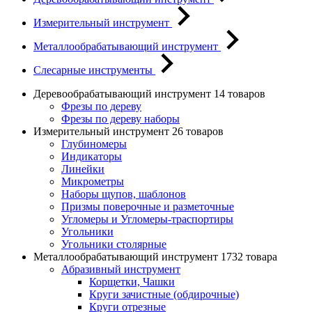
Измерительный инструмент
Металлообрабатывающий инструмент
Слесарные инструменты
Деревообрабатывающий инструмент
14 товаров
Фрезы по дереву
Фрезы по дереву наборы
Измерительный инструмент
26 товаров
Глубиномеры
Индикаторы
Линейки
Микрометры
Наборы щупов, шаблонов
Призмы поверочные и разметочные
Угломеры и Угломеры-траспортиры
Угольники
Угольники столярные
Металлообрабатывающий инструмент
1732 товара
Абразивный инструмент
Корщетки, Чашки
Круги зачистные (обдирочные)
Круги отрезные