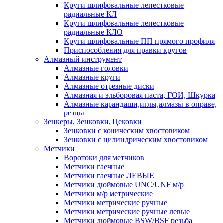
Круги шлифовальные лепестковые
радиальные КЛ
Круги шлифовальные лепестковые
радиальные КЛО
Круги шлифовальные ПП прямого профиля
Приспособления для правки кругов
Алмазный инструмент
Алмазные головки
Алмазные круги
Алмазные отрезные диски
Алмазная и эльборовая паста, ГОИ, Шкурка
Алмазные карандаши,иглы,алмазы в оправе,
резцы
Зенкеры, Зенковки, Цековки
Зенковки с коническим хвостовиком
Зенковки с цилиндрическим хвостовиком
Метчики
Воротоки для метчиков
Метчики гаечные
Метчики гаечные ЛЕВЫЕ
Метчики дюймовые UNC/UNF м/р
Метчики м/р метрические
Метчики метрические ручные
Метчики метрические ручные левые
Метчики дюймовые BSW/BSF резьба