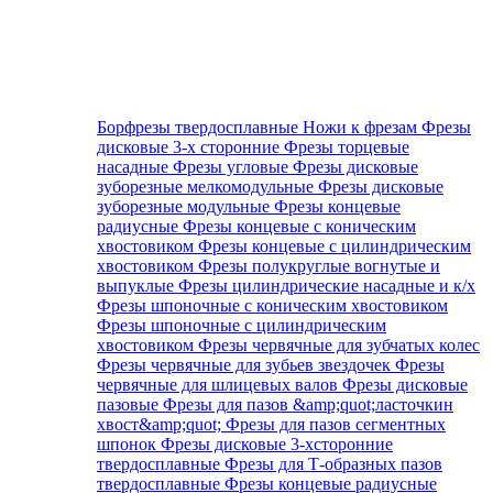
Борфрезы твердосплавные
Ножи к фрезам
Фрезы
дисковые 3-х сторонние
Фрезы торцевые
насадные
Фрезы угловые
Фрезы дисковые
зуборезные мелкомодульные
Фрезы дисковые
зуборезные модульные
Фрезы концевые
радиусные
Фрезы концевые с коническим
хвостовиком
Фрезы концевые с цилиндрическим
хвостовиком
Фрезы полукруглые вогнутые и
выпуклые
Фрезы цилиндрические насадные и к/х
Фрезы шпоночные с коническим хвостовиком
Фрезы шпоночные с цилиндрическим
хвостовиком
Фрезы червячные для зубчатых колес
Фрезы червячные для зубьев звездочек
Фрезы
червячные для шлицевых валов
Фрезы дисковые
пазовые
Фрезы для пазов &amp;quot;ласточкин
хвост&amp;quot;
Фрезы для пазов сегментных
шпонок
Фрезы дисковые 3-хсторонние
твердосплавные
Фрезы для Т-образных пазов
твердосплавные
Фрезы концевые радиусные