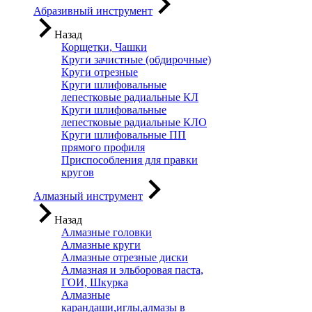
Абразивный инструмент
Назад
Корщетки, Чашки
Круги зачистные (обдирочные)
Круги отрезные
Круги шлифовальные
лепестковые радиальные КЛ
Круги шлифовальные
лепестковые радиальные КЛО
Круги шлифовальные ПП
прямого профиля
Приспособления для правки
кругов
Алмазный инструмент
Назад
Алмазные головки
Алмазные круги
Алмазные отрезные диски
Алмазная и эльборовая паста,
ГОИ, Шкурка
Алмазные
карандаши,иглы,алмазы в