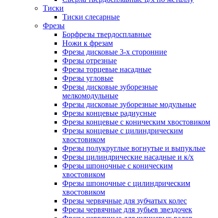
Тиски
Тиски слесарные
Фрезы
Борфрезы твердосплавные
Ножи к фрезам
Фрезы дисковые 3-х сторонние
Фрезы отрезные
Фрезы торцевые насадные
Фрезы угловые
Фрезы дисковые зуборезные
мелкомодульные
Фрезы дисковые зуборезные модульные
Фрезы концевые радиусные
Фрезы концевые с коническим хвостовиком
Фрезы концевые с цилиндрическим
хвостовиком
Фрезы полукруглые вогнутые и выпуклые
Фрезы цилиндрические насадные и к/х
Фрезы шпоночные с коническим
хвостовиком
Фрезы шпоночные с цилиндрическим
хвостовиком
Фрезы червячные для зубчатых колес
Фрезы червячные для зубьев звездочек