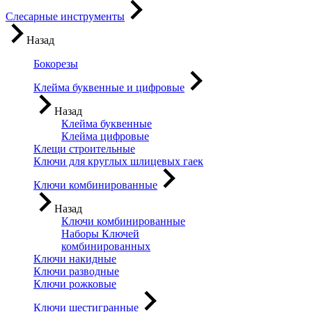
Слесарные инструменты
Назад
Бокорезы
Клейма буквенные и цифровые
Назад
Клейма буквенные
Клейма цифровые
Клещи строительные
Ключи для круглых шлицевых гаек
Ключи комбинированные
Назад
Ключи комбинированные
Наборы Ключей
комбинированных
Ключи накидные
Ключи разводные
Ключи рожковые
Ключи шестигранные