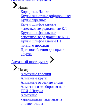
Назад
Корщетки, Чашки
Круги зачистные (обдирочные)
Круги отрезные
Круги шлифовальные
лепестковые радиальные КЛ
Круги шлифовальные
лепестковые радиальные КЛО
Круги шлифовальные ПП
прямого профиля
Приспособления для правки
кругов
Алмазный инструмент
Назад
Алмазные головки
Алмазные круги
Алмазные отрезные диски
Алмазная и эльборовая паста,
ГОИ, Шкурка
Алмазные
карандаши,иглы,алмазы в
оправе, резцы