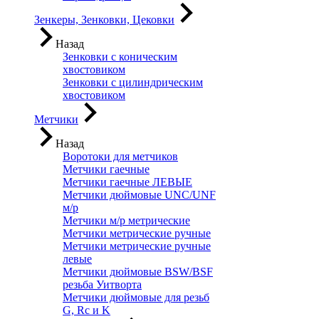
Зенкеры, Зенковки, Цековки
Назад
Зенковки с коническим
хвостовиком
Зенковки с цилиндрическим
хвостовиком
Метчики
Назад
Воротоки для метчиков
Метчики гаечные
Метчики гаечные ЛЕВЫЕ
Метчики дюймовые UNC/UNF
м/р
Метчики м/р метрические
Метчики метрические ручные
Метчики метрические ручные
левые
Метчики дюймовые BSW/BSF
резьба Уитворта
Метчики дюймовые для резьб
G, Rc и K