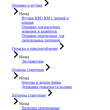
Оправки и втулки
Назад
Втулки КМ / КМ с лапкой и
клинья
Оправки для насадных
зенкеров и развёрток
Оправки переходные для
сверлильных патронов
Оснаска и приспособление
Назад
Экстракторы
Оснаска станочная
Назад
Центры и задние бабки
Державки (накатки) и ролики
Патроны станочные
Назад
Патроны сверлильные