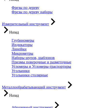
Фрезы по дереву
Фрезы по дереву наборы
Измерительный инструмент
Назад
Глубиномеры
Индикаторы
Линейки
Микрометры
Наборы щупов, шаблонов
Призмы поверочные и разметочные
Угломеры и Угломеры-траспортиры
Угольники
Угольники столярные
Металлообрабатывающий инструмент
Назад
Абразивный инструмент