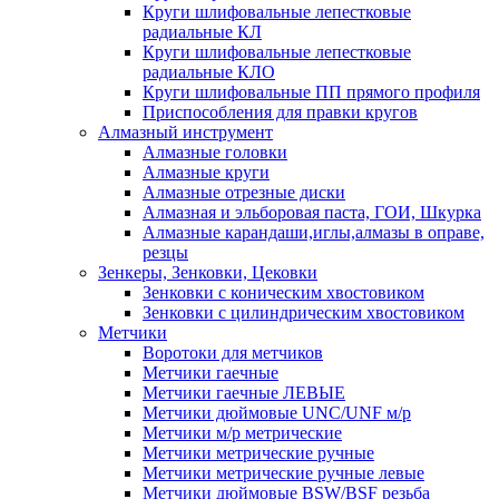
Круги шлифовальные лепестковые
радиальные КЛ
Круги шлифовальные лепестковые
радиальные КЛО
Круги шлифовальные ПП прямого профиля
Приспособления для правки кругов
Алмазный инструмент
Алмазные головки
Алмазные круги
Алмазные отрезные диски
Алмазная и эльборовая паста, ГОИ, Шкурка
Алмазные карандаши,иглы,алмазы в оправе,
резцы
Зенкеры, Зенковки, Цековки
Зенковки с коническим хвостовиком
Зенковки с цилиндрическим хвостовиком
Метчики
Воротоки для метчиков
Метчики гаечные
Метчики гаечные ЛЕВЫЕ
Метчики дюймовые UNC/UNF м/р
Метчики м/р метрические
Метчики метрические ручные
Метчики метрические ручные левые
Метчики дюймовые BSW/BSF резьба