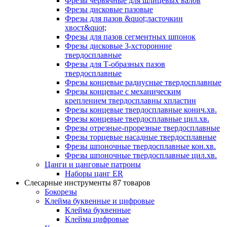
Фрезы червячные для шлицевых валов
Фрезы дисковые пазовые
Фрезы для пазов &quot;ласточкин
хвост&quot;
Фрезы для пазов сегментных шпонок
Фрезы дисковые 3-хсторонние
твердосплавные
Фрезы для Т-образных пазов
твердосплавные
Фрезы концевые радиусные твердосплавные
Фрезы концевые с механическим
креплением твердосплавны хпластин
Фрезы концевые твердосплавные конич.хв.
Фрезы концевые твердосплавные цил.хв.
Фрезы отрезные-прорезные твердосплавные
Фрезы торцевые насадные твердосплавные
Фрезы шпоночные твердосплавные кон.хв.
Фрезы шпоночные твердосплавные цил.хв.
Цанги и цанговые патроны
Наборы цанг ER
Слесарные инструменты
87 товаров
Бокорезы
Клейма буквенные и цифровые
Клейма буквенные
Клейма цифровые