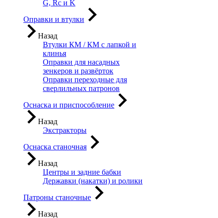
G, Rc и K
Оправки и втулки
Назад
Втулки КМ / КМ с лапкой и
клинья
Оправки для насадных
зенкеров и развёрток
Оправки переходные для
сверлильных патронов
Оснаска и приспособление
Назад
Экстракторы
Оснаска станочная
Назад
Центры и задние бабки
Державки (накатки) и ролики
Патроны станочные
Назад