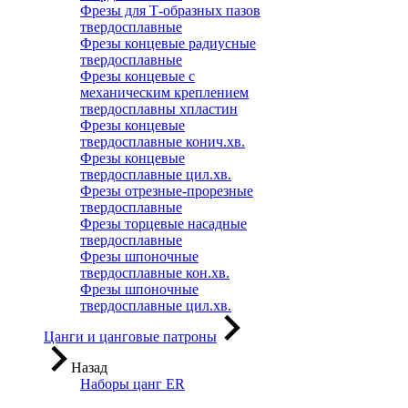
Фрезы для Т-образных пазов
твердосплавные
Фрезы концевые радиусные
твердосплавные
Фрезы концевые с
механическим креплением
твердосплавны хпластин
Фрезы концевые
твердосплавные конич.хв.
Фрезы концевые
твердосплавные цил.хв.
Фрезы отрезные-прорезные
твердосплавные
Фрезы торцевые насадные
твердосплавные
Фрезы шпоночные
твердосплавные кон.хв.
Фрезы шпоночные
твердосплавные цил.хв.
Цанги и цанговые патроны
Назад
Наборы цанг ER