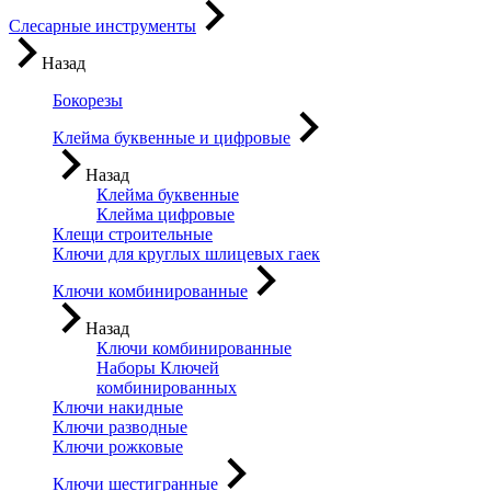
Слесарные инструменты
Назад
Бокорезы
Клейма буквенные и цифровые
Назад
Клейма буквенные
Клейма цифровые
Клещи строительные
Ключи для круглых шлицевых гаек
Ключи комбинированные
Назад
Ключи комбинированные
Наборы Ключей
комбинированных
Ключи накидные
Ключи разводные
Ключи рожковые
Ключи шестигранные