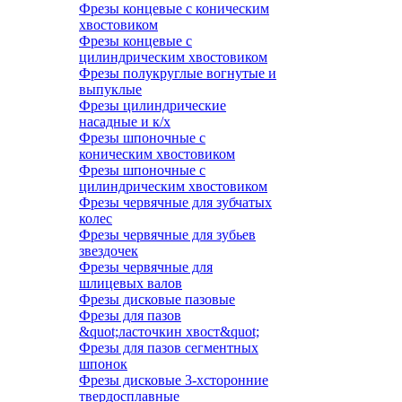
Фрезы концевые с коническим
хвостовиком
Фрезы концевые с
цилиндрическим хвостовиком
Фрезы полукруглые вогнутые и
выпуклые
Фрезы цилиндрические
насадные и к/х
Фрезы шпоночные с
коническим хвостовиком
Фрезы шпоночные с
цилиндрическим хвостовиком
Фрезы червячные для зубчатых
колес
Фрезы червячные для зубьев
звездочек
Фрезы червячные для
шлицевых валов
Фрезы дисковые пазовые
Фрезы для пазов
&quot;ласточкин хвост&quot;
Фрезы для пазов сегментных
шпонок
Фрезы дисковые 3-хсторонние
твердосплавные