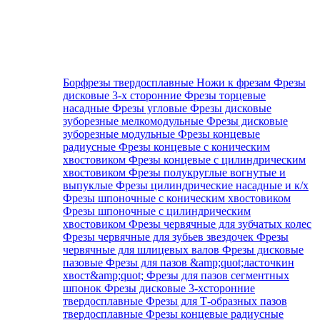
Борфрезы твердосплавные
Ножи к фрезам
Фрезы
дисковые 3-х сторонние
Фрезы торцевые
насадные
Фрезы угловые
Фрезы дисковые
зуборезные мелкомодульные
Фрезы дисковые
зуборезные модульные
Фрезы концевые
радиусные
Фрезы концевые с коническим
хвостовиком
Фрезы концевые с цилиндрическим
хвостовиком
Фрезы полукруглые вогнутые и
выпуклые
Фрезы цилиндрические насадные и к/х
Фрезы шпоночные с коническим хвостовиком
Фрезы шпоночные с цилиндрическим
хвостовиком
Фрезы червячные для зубчатых колес
Фрезы червячные для зубьев звездочек
Фрезы
червячные для шлицевых валов
Фрезы дисковые
пазовые
Фрезы для пазов &amp;quot;ласточкин
хвост&amp;quot;
Фрезы для пазов сегментных
шпонок
Фрезы дисковые 3-хсторонние
твердосплавные
Фрезы для Т-образных пазов
твердосплавные
Фрезы концевые радиусные