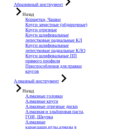
Абразивный инструмент
Назад
Корщетки, Чашки
Круги зачистные (обдирочные)
Круги отрезные
Круги шлифовальные
лепестковые радиальные КЛ
Круги шлифовальные
лепестковые радиальные КЛО
Круги шлифовальные ПП
прямого профиля
Приспособления для правки
кругов
Алмазный инструмент
Назад
Алмазные головки
Алмазные круги
Алмазные отрезные диски
Алмазная и эльборовая паста,
ГОИ, Шкурка
Алмазные
карандаши,иглы,алмазы в