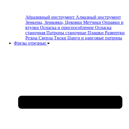
Абразивный инструмент
Алмазный инструмент
Зенкеры, Зенковки, Цековки
Метчики
Оправки и
втулки
Оснаска и приспособление
Оснаска
станочная
Патроны станочные
Плашки
Развертки
Резцы
Сверла
Тиски
Цанги и цанговые патроны
Фрезы отрезные