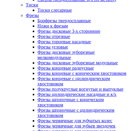
Тиски
Тиски слесарные
Фрезы
Борфрезы твердосплавные
Ножи к фрезам
Фрезы дисковые 3-х сторонние
Фрезы отрезные
Фрезы торцевые насадные
Фрезы угловые
Фрезы дисковые зуборезные
мелкомодульные
Фрезы дисковые зуборезные модульные
Фрезы концевые радиусные
Фрезы концевые с коническим хвостовиком
Фрезы концевые с цилиндрическим
хвостовиком
Фрезы полукруглые вогнутые и выпуклые
Фрезы цилиндрические насадные и к/х
Фрезы шпоночные с коническим
хвостовиком
Фрезы шпоночные с цилиндрическим
хвостовиком
Фрезы червячные для зубчатых колес
Фрезы червячные для зубьев звездочек