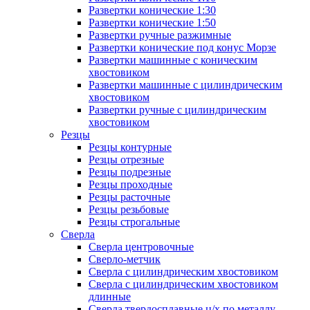
Развертки конические 1:30
Развертки конические 1:50
Развертки ручные разжимные
Развертки конические под конус Морзе
Развертки машинные с коническим
хвостовиком
Развертки машинные с цилиндрическим
хвостовиком
Развертки ручные с цилиндрическим
хвостовиком
Резцы
Резцы контурные
Резцы отрезные
Резцы подрезные
Резцы проходные
Резцы расточные
Резцы резьбовые
Резцы строгальные
Сверла
Сверла центровочные
Сверло-метчик
Сверла с цилиндрическим хвостовиком
Сверла с цилиндрическим хвостовиком
длинные
Сверла твердосплавные ц/х по металлу