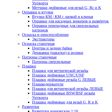
Уитворта
Метчики дюймовые для резьб G, Rc и K
Оправки и втулки
Втулки КМ / КМ с лапкой и клинья
Оправки для насадных зенкеров и развёрток
Оправки переходные для сверлильных
патронов
Оснаска и приспособление
Экстракторы
Оснаска станочная
Центры и задние бабки
Державки (накатки) и ролики
Патроны станочные
Патроны сверлильные
Плашки
Плашки для метрической резьбы
Плашки дюймовые UNC/UNF
Плашки дюймовые резьба G ЛЕВЫЕ
Плашкодержатели
Плашки для метрической резьбы ЛЕВЫЕ
Плашки дюймовые BSW/BSF резьба
Уитворта
Плашки дюймовые для резьб G, R и K
Развертки
Развертки конические 1:10