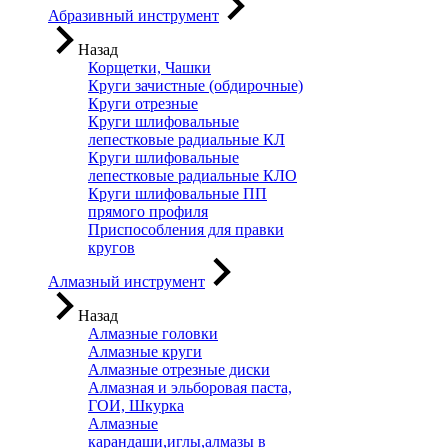
Абразивный инструмент
Назад
Корщетки, Чашки
Круги зачистные (обдирочные)
Круги отрезные
Круги шлифовальные
лепестковые радиальные КЛ
Круги шлифовальные
лепестковые радиальные КЛО
Круги шлифовальные ПП
прямого профиля
Приспособления для правки
кругов
Алмазный инструмент
Назад
Алмазные головки
Алмазные круги
Алмазные отрезные диски
Алмазная и эльборовая паста,
ГОИ, Шкурка
Алмазные
карандаши,иглы,алмазы в