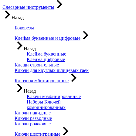
Слесарные инструменты
Назад
Бокорезы
Клейма буквенные и цифровые
Назад
Клейма буквенные
Клейма цифровые
Клещи строительные
Ключи для круглых шлицевых гаек
Ключи комбинированные
Назад
Ключи комбинированные
Наборы Ключей
комбинированных
Ключи накидные
Ключи разводные
Ключи рожковые
Ключи шестигранные