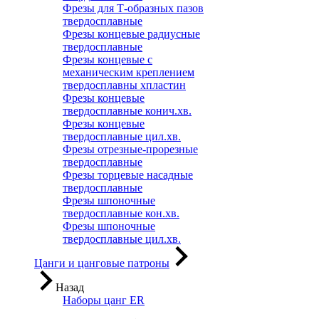
Фрезы для Т-образных пазов
твердосплавные
Фрезы концевые радиусные
твердосплавные
Фрезы концевые с
механическим креплением
твердосплавны хпластин
Фрезы концевые
твердосплавные конич.хв.
Фрезы концевые
твердосплавные цил.хв.
Фрезы отрезные-прорезные
твердосплавные
Фрезы торцевые насадные
твердосплавные
Фрезы шпоночные
твердосплавные кон.хв.
Фрезы шпоночные
твердосплавные цил.хв.
Цанги и цанговые патроны
Назад
Наборы цанг ER