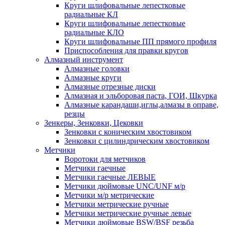
Круги шлифовальные лепестковые
радиальные КЛ
Круги шлифовальные лепестковые
радиальные КЛО
Круги шлифовальные ПП прямого профиля
Приспособления для правки кругов
Алмазный инструмент
Алмазные головки
Алмазные круги
Алмазные отрезные диски
Алмазная и эльборовая паста, ГОИ, Шкурка
Алмазные карандаши,иглы,алмазы в оправе,
резцы
Зенкеры, Зенковки, Цековки
Зенковки с коническим хвостовиком
Зенковки с цилиндрическим хвостовиком
Метчики
Воротоки для метчиков
Метчики гаечные
Метчики гаечные ЛЕВЫЕ
Метчики дюймовые UNC/UNF м/р
Метчики м/р метрические
Метчики метрические ручные
Метчики метрические ручные левые
Метчики дюймовые BSW/BSF резьба