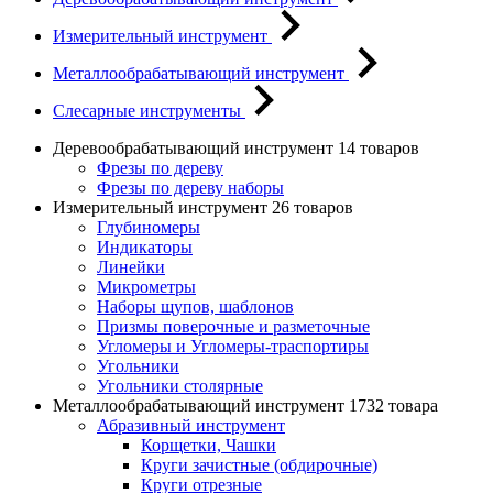
Измерительный инструмент
Металлообрабатывающий инструмент
Слесарные инструменты
Деревообрабатывающий инструмент
14 товаров
Фрезы по дереву
Фрезы по дереву наборы
Измерительный инструмент
26 товаров
Глубиномеры
Индикаторы
Линейки
Микрометры
Наборы щупов, шаблонов
Призмы поверочные и разметочные
Угломеры и Угломеры-траспортиры
Угольники
Угольники столярные
Металлообрабатывающий инструмент
1732 товара
Абразивный инструмент
Корщетки, Чашки
Круги зачистные (обдирочные)
Круги отрезные