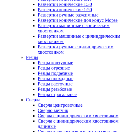
Развертки конические 1:30
Развертки конические 1:50
Развертки ручные разжимные
Развертки конические под конус Морзе
Развертки машинные с коническим
хвостовиком
Развертки машинные с цилиндрическим
хвостовиком
Развертки ручные с цилиндрическим
хвостовиком
Резцы
Резцы контурные
Резцы отрезные
Резцы подрезные
Резцы проходные
Резцы расточные
Резцы резьбовые
Резцы строгальные
Сверла
Сверла центровочные
Сверло-метчик
Сверла с цилиндрическим хвостовиком
Сверла с цилиндрическим хвостовиком
длинные
Сверла твердосплавные ц/х по металлу