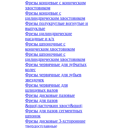
Фрезы концевые с коническим
хвостовиком
Фрезы концевые с
цилиндрическим хвостовиком
Фрезы полукруглые вогнутые и
выпуклые
Фрезы цилиндрические
насадные и к/х
Фрезы шпоночные с
коническим хвостовиком
Фрезы шпоночные с
цилиндрическим хвостовиком
Фрезы червячные для зубчатых
колес
Фрезы червячные для зубьев
звездочек
Фрезы червячные для
шлицевых валов
Фрезы дисковые пазовые
Фрезы для пазов
&quot;ласточкин хвост&quot;
Фрезы для пазов сегментных
шпонок
Фрезы дисковые 3-хсторонние
твердосплавные