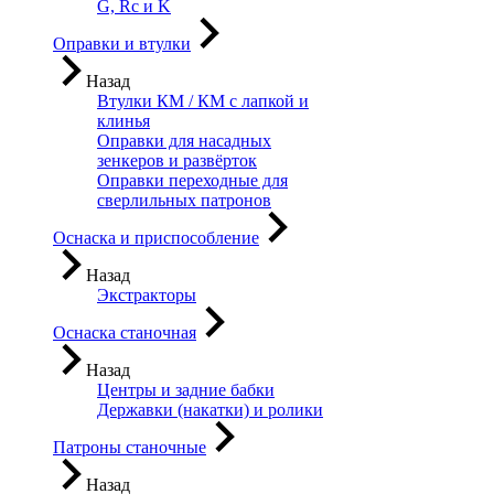
G, Rc и K
Оправки и втулки
Назад
Втулки КМ / КМ с лапкой и
клинья
Оправки для насадных
зенкеров и развёрток
Оправки переходные для
сверлильных патронов
Оснаска и приспособление
Назад
Экстракторы
Оснаска станочная
Назад
Центры и задние бабки
Державки (накатки) и ролики
Патроны станочные
Назад