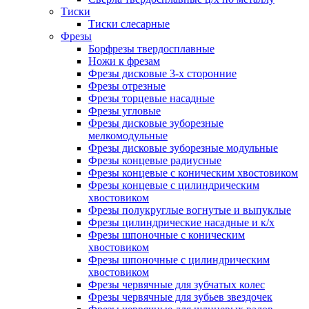
Тиски
Тиски слесарные
Фрезы
Борфрезы твердосплавные
Ножи к фрезам
Фрезы дисковые 3-х сторонние
Фрезы отрезные
Фрезы торцевые насадные
Фрезы угловые
Фрезы дисковые зуборезные
мелкомодульные
Фрезы дисковые зуборезные модульные
Фрезы концевые радиусные
Фрезы концевые с коническим хвостовиком
Фрезы концевые с цилиндрическим
хвостовиком
Фрезы полукруглые вогнутые и выпуклые
Фрезы цилиндрические насадные и к/х
Фрезы шпоночные с коническим
хвостовиком
Фрезы шпоночные с цилиндрическим
хвостовиком
Фрезы червячные для зубчатых колес
Фрезы червячные для зубьев звездочек