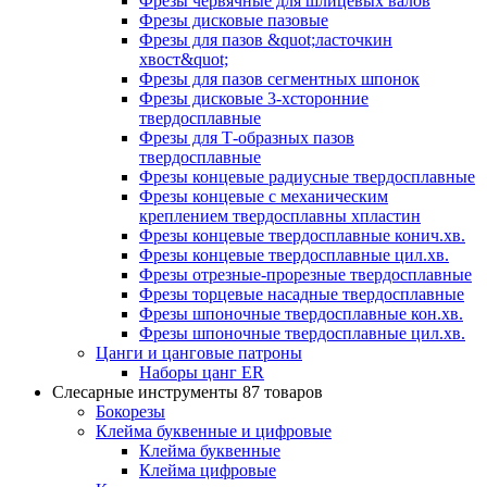
Фрезы червячные для шлицевых валов
Фрезы дисковые пазовые
Фрезы для пазов &quot;ласточкин
хвост&quot;
Фрезы для пазов сегментных шпонок
Фрезы дисковые 3-хсторонние
твердосплавные
Фрезы для Т-образных пазов
твердосплавные
Фрезы концевые радиусные твердосплавные
Фрезы концевые с механическим
креплением твердосплавны хпластин
Фрезы концевые твердосплавные конич.хв.
Фрезы концевые твердосплавные цил.хв.
Фрезы отрезные-прорезные твердосплавные
Фрезы торцевые насадные твердосплавные
Фрезы шпоночные твердосплавные кон.хв.
Фрезы шпоночные твердосплавные цил.хв.
Цанги и цанговые патроны
Наборы цанг ER
Слесарные инструменты
87 товаров
Бокорезы
Клейма буквенные и цифровые
Клейма буквенные
Клейма цифровые