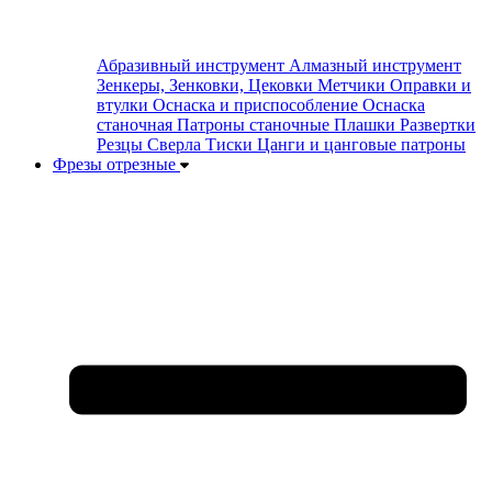
Абразивный инструмент
Алмазный инструмент
Зенкеры, Зенковки, Цековки
Метчики
Оправки и
втулки
Оснаска и приспособление
Оснаска
станочная
Патроны станочные
Плашки
Развертки
Резцы
Сверла
Тиски
Цанги и цанговые патроны
Фрезы отрезные