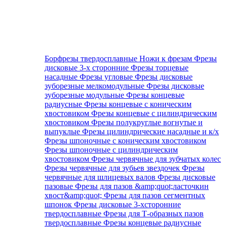
Борфрезы твердосплавные
Ножи к фрезам
Фрезы
дисковые 3-х сторонние
Фрезы торцевые
насадные
Фрезы угловые
Фрезы дисковые
зуборезные мелкомодульные
Фрезы дисковые
зуборезные модульные
Фрезы концевые
радиусные
Фрезы концевые с коническим
хвостовиком
Фрезы концевые с цилиндрическим
хвостовиком
Фрезы полукруглые вогнутые и
выпуклые
Фрезы цилиндрические насадные и к/х
Фрезы шпоночные с коническим хвостовиком
Фрезы шпоночные с цилиндрическим
хвостовиком
Фрезы червячные для зубчатых колес
Фрезы червячные для зубьев звездочек
Фрезы
червячные для шлицевых валов
Фрезы дисковые
пазовые
Фрезы для пазов &amp;quot;ласточкин
хвост&amp;quot;
Фрезы для пазов сегментных
шпонок
Фрезы дисковые 3-хсторонние
твердосплавные
Фрезы для Т-образных пазов
твердосплавные
Фрезы концевые радиусные