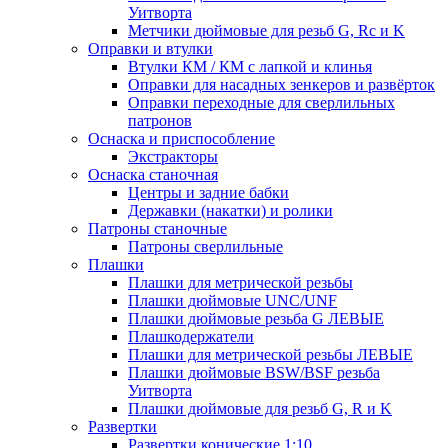
Уитворта
Метчики дюймовые для резьб G, Rc и K
Оправки и втулки
Втулки КМ / КМ с лапкой и клинья
Оправки для насадных зенкеров и развёрток
Оправки переходные для сверлильных
патронов
Оснаска и приспособление
Экстракторы
Оснаска станочная
Центры и задние бабки
Державки (накатки) и ролики
Патроны станочные
Патроны сверлильные
Плашки
Плашки для метрической резьбы
Плашки дюймовые UNC/UNF
Плашки дюймовые резьба G ЛЕВЫЕ
Плашкодержатели
Плашки для метрической резьбы ЛЕВЫЕ
Плашки дюймовые BSW/BSF резьба
Уитворта
Плашки дюймовые для резьб G, R и K
Развертки
Развертки конические 1:10