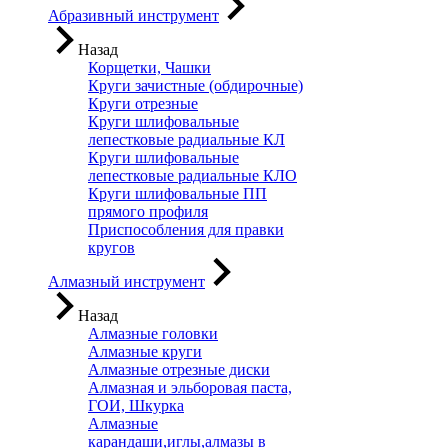
Абразивный инструмент
Назад
Корщетки, Чашки
Круги зачистные (обдирочные)
Круги отрезные
Круги шлифовальные
лепестковые радиальные КЛ
Круги шлифовальные
лепестковые радиальные КЛО
Круги шлифовальные ПП
прямого профиля
Приспособления для правки
кругов
Алмазный инструмент
Назад
Алмазные головки
Алмазные круги
Алмазные отрезные диски
Алмазная и эльборовая паста,
ГОИ, Шкурка
Алмазные
карандаши,иглы,алмазы в