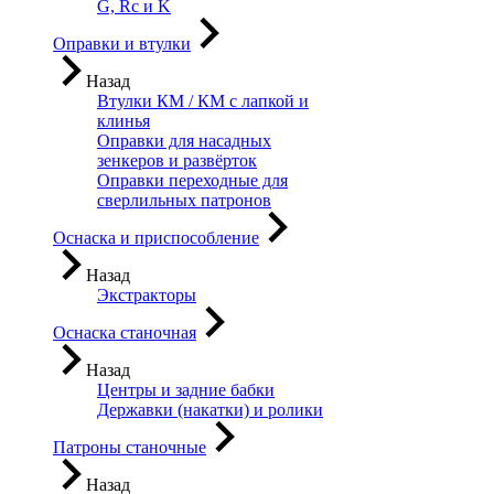
G, Rc и K
Оправки и втулки
Назад
Втулки КМ / КМ с лапкой и
клинья
Оправки для насадных
зенкеров и развёрток
Оправки переходные для
сверлильных патронов
Оснаска и приспособление
Назад
Экстракторы
Оснаска станочная
Назад
Центры и задние бабки
Державки (накатки) и ролики
Патроны станочные
Назад