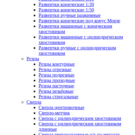
Развертки конические 1:30
Развертки конические 1:50
Развертки ручные разжимные
Развертки конические под конус Морзе
Развертки машинные с коническим
хвостовиком
Развертки машинные с цилиндрическим
хвостовиком
Развертки ручные с цилиндрическим
хвостовиком
Резцы
Резцы контурные
Резцы отрезные
Резцы подрезные
Резцы проходные
Резцы расточные
Резцы резьбовые
Резцы строгальные
Сверла
Сверла центровочные
Сверло-метчик
Сверла с цилиндрическим хвостовиком
Сверла с цилиндрическим хвостовиком
длинные
Сверла твердосплавные ц/х по металлу