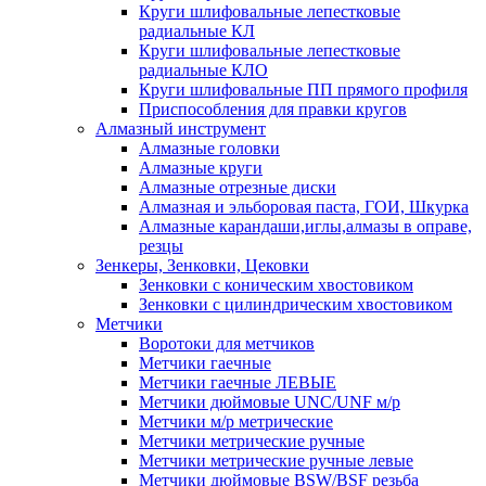
Круги шлифовальные лепестковые
радиальные КЛ
Круги шлифовальные лепестковые
радиальные КЛО
Круги шлифовальные ПП прямого профиля
Приспособления для правки кругов
Алмазный инструмент
Алмазные головки
Алмазные круги
Алмазные отрезные диски
Алмазная и эльборовая паста, ГОИ, Шкурка
Алмазные карандаши,иглы,алмазы в оправе,
резцы
Зенкеры, Зенковки, Цековки
Зенковки с коническим хвостовиком
Зенковки с цилиндрическим хвостовиком
Метчики
Воротоки для метчиков
Метчики гаечные
Метчики гаечные ЛЕВЫЕ
Метчики дюймовые UNC/UNF м/р
Метчики м/р метрические
Метчики метрические ручные
Метчики метрические ручные левые
Метчики дюймовые BSW/BSF резьба