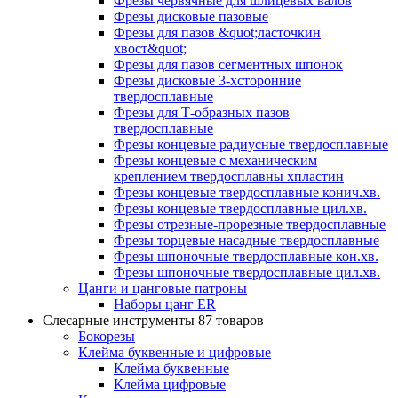
Фрезы червячные для шлицевых валов
Фрезы дисковые пазовые
Фрезы для пазов &quot;ласточкин
хвост&quot;
Фрезы для пазов сегментных шпонок
Фрезы дисковые 3-хсторонние
твердосплавные
Фрезы для Т-образных пазов
твердосплавные
Фрезы концевые радиусные твердосплавные
Фрезы концевые с механическим
креплением твердосплавны хпластин
Фрезы концевые твердосплавные конич.хв.
Фрезы концевые твердосплавные цил.хв.
Фрезы отрезные-прорезные твердосплавные
Фрезы торцевые насадные твердосплавные
Фрезы шпоночные твердосплавные кон.хв.
Фрезы шпоночные твердосплавные цил.хв.
Цанги и цанговые патроны
Наборы цанг ER
Слесарные инструменты
87 товаров
Бокорезы
Клейма буквенные и цифровые
Клейма буквенные
Клейма цифровые