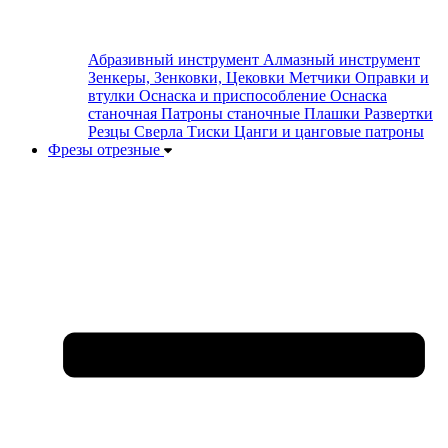
Абразивный инструмент
Алмазный инструмент
Зенкеры, Зенковки, Цековки
Метчики
Оправки и
втулки
Оснаска и приспособление
Оснаска
станочная
Патроны станочные
Плашки
Развертки
Резцы
Сверла
Тиски
Цанги и цанговые патроны
Фрезы отрезные