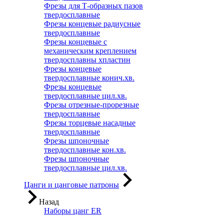
Фрезы для Т-образных пазов
твердосплавные
Фрезы концевые радиусные
твердосплавные
Фрезы концевые с
механическим креплением
твердосплавны хпластин
Фрезы концевые
твердосплавные конич.хв.
Фрезы концевые
твердосплавные цил.хв.
Фрезы отрезные-прорезные
твердосплавные
Фрезы торцевые насадные
твердосплавные
Фрезы шпоночные
твердосплавные кон.хв.
Фрезы шпоночные
твердосплавные цил.хв.
Цанги и цанговые патроны
Назад
Наборы цанг ER