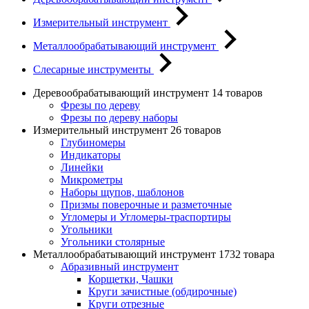
Измерительный инструмент
Металлообрабатывающий инструмент
Слесарные инструменты
Деревообрабатывающий инструмент
14 товаров
Фрезы по дереву
Фрезы по дереву наборы
Измерительный инструмент
26 товаров
Глубиномеры
Индикаторы
Линейки
Микрометры
Наборы щупов, шаблонов
Призмы поверочные и разметочные
Угломеры и Угломеры-траспортиры
Угольники
Угольники столярные
Металлообрабатывающий инструмент
1732 товара
Абразивный инструмент
Корщетки, Чашки
Круги зачистные (обдирочные)
Круги отрезные