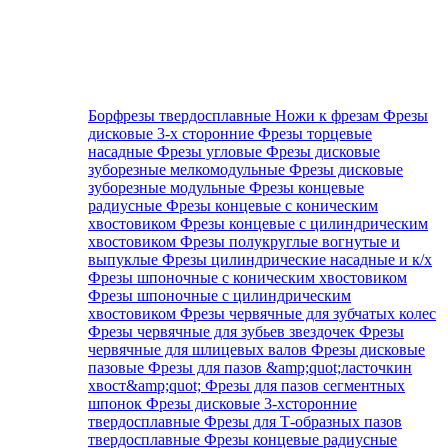
Борфрезы твердосплавные
Ножи к фрезам
Фрезы
дисковые 3-х сторонние
Фрезы торцевые
насадные
Фрезы угловые
Фрезы дисковые
зуборезные мелкомодульные
Фрезы дисковые
зуборезные модульные
Фрезы концевые
радиусные
Фрезы концевые с коническим
хвостовиком
Фрезы концевые с цилиндрическим
хвостовиком
Фрезы полукруглые вогнутые и
выпуклые
Фрезы цилиндрические насадные и к/х
Фрезы шпоночные с коническим хвостовиком
Фрезы шпоночные с цилиндрическим
хвостовиком
Фрезы червячные для зубчатых колес
Фрезы червячные для зубьев звездочек
Фрезы
червячные для шлицевых валов
Фрезы дисковые
пазовые
Фрезы для пазов &amp;quot;ласточкин
хвост&amp;quot;
Фрезы для пазов сегментных
шпонок
Фрезы дисковые 3-хсторонние
твердосплавные
Фрезы для Т-образных пазов
твердосплавные
Фрезы концевые радиусные