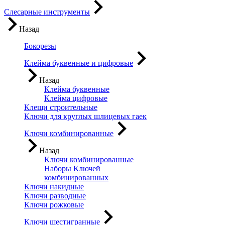
Слесарные инструменты
Назад
Бокорезы
Клейма буквенные и цифровые
Назад
Клейма буквенные
Клейма цифровые
Клещи строительные
Ключи для круглых шлицевых гаек
Ключи комбинированные
Назад
Ключи комбинированные
Наборы Ключей
комбинированных
Ключи накидные
Ключи разводные
Ключи рожковые
Ключи шестигранные