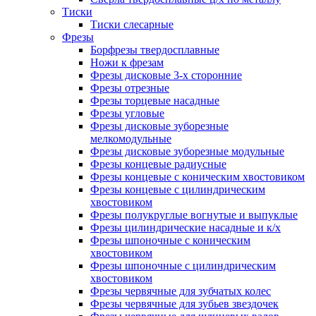
Тиски
Тиски слесарные
Фрезы
Борфрезы твердосплавные
Ножи к фрезам
Фрезы дисковые 3-х сторонние
Фрезы отрезные
Фрезы торцевые насадные
Фрезы угловые
Фрезы дисковые зуборезные
мелкомодульные
Фрезы дисковые зуборезные модульные
Фрезы концевые радиусные
Фрезы концевые с коническим хвостовиком
Фрезы концевые с цилиндрическим
хвостовиком
Фрезы полукруглые вогнутые и выпуклые
Фрезы цилиндрические насадные и к/х
Фрезы шпоночные с коническим
хвостовиком
Фрезы шпоночные с цилиндрическим
хвостовиком
Фрезы червячные для зубчатых колес
Фрезы червячные для зубьев звездочек