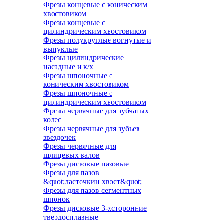
Фрезы концевые с коническим
хвостовиком
Фрезы концевые с
цилиндрическим хвостовиком
Фрезы полукруглые вогнутые и
выпуклые
Фрезы цилиндрические
насадные и к/х
Фрезы шпоночные с
коническим хвостовиком
Фрезы шпоночные с
цилиндрическим хвостовиком
Фрезы червячные для зубчатых
колес
Фрезы червячные для зубьев
звездочек
Фрезы червячные для
шлицевых валов
Фрезы дисковые пазовые
Фрезы для пазов
&quot;ласточкин хвост&quot;
Фрезы для пазов сегментных
шпонок
Фрезы дисковые 3-хсторонние
твердосплавные