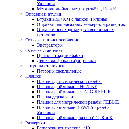
Уитворта
Метчики дюймовые для резьб G, Rc и K
Оправки и втулки
Втулки КМ / КМ с лапкой и клинья
Оправки для насадных зенкеров и развёрток
Оправки переходные для сверлильных
патронов
Оснаска и приспособление
Экстракторы
Оснаска станочная
Центры и задние бабки
Державки (накатки) и ролики
Патроны станочные
Патроны сверлильные
Плашки
Плашки для метрической резьбы
Плашки дюймовые UNC/UNF
Плашки дюймовые резьба G ЛЕВЫЕ
Плашкодержатели
Плашки для метрической резьбы ЛЕВЫЕ
Плашки дюймовые BSW/BSF резьба
Уитворта
Плашки дюймовые для резьб G, R и K
Развертки
Развертки конические 1:10