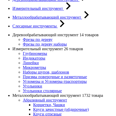
Измерительный инструмент
Металлообрабатывающий инструмент
Слесарные инструменты
Деревообрабатывающий инструмент
14 товаров
Фрезы по дереву
Фрезы по дереву наборы
Измерительный инструмент
26 товаров
Глубиномеры
Индикаторы
Линейки
Микрометры
Наборы щупов, шаблонов
Призмы поверочные и разметочные
Угломеры и Угломеры-траспортиры
Угольники
Угольники столярные
Металлообрабатывающий инструмент
1732 товара
Абразивный инструмент
Корщетки, Чашки
Круги зачистные (обдирочные)
Круги отрезные