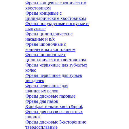
Фрезы концевые с коническим
хвостовиком
Фрезы концевые с
цилиндрическим хвостовиком
Фрезы полукруглые вогнутые и
выпуклые
Фрезы цилиндрические
насадные и к/х
Фрезы шпоночные с
коническим хвостовиком
Фрезы шпоночные с
цилиндрическим хвостовиком
Фрезы червячные для зубчатых
колес
Фрезы червячные для зубьев
звездочек
Фрезы червячные для
шлицевых валов
Фрезы дисковые пазовые
Фрезы для пазов
&quot;ласточкин хвост&quot;
Фрезы для пазов сегментных
шпонок
Фрезы дисковые 3-хсторонние
твердосплавные