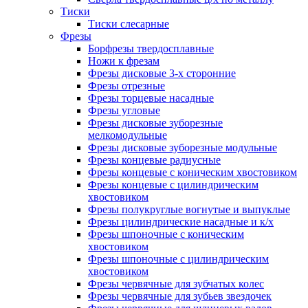
Тиски
Тиски слесарные
Фрезы
Борфрезы твердосплавные
Ножи к фрезам
Фрезы дисковые 3-х сторонние
Фрезы отрезные
Фрезы торцевые насадные
Фрезы угловые
Фрезы дисковые зуборезные
мелкомодульные
Фрезы дисковые зуборезные модульные
Фрезы концевые радиусные
Фрезы концевые с коническим хвостовиком
Фрезы концевые с цилиндрическим
хвостовиком
Фрезы полукруглые вогнутые и выпуклые
Фрезы цилиндрические насадные и к/х
Фрезы шпоночные с коническим
хвостовиком
Фрезы шпоночные с цилиндрическим
хвостовиком
Фрезы червячные для зубчатых колес
Фрезы червячные для зубьев звездочек