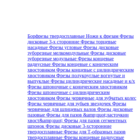
Борфрезы твердосплавные
Ножи к фрезам
Фрезы
дисковые 3-х сторонние
Фрезы торцевые
насадные
Фрезы угловые
Фрезы дисковые
зуборезные мелкомодульные
Фрезы дисковые
зуборезные модульные
Фрезы концевые
радиусные
Фрезы концевые с коническим
хвостовиком
Фрезы концевые с цилиндрическим
хвостовиком
Фрезы полукруглые вогнутые и
выпуклые
Фрезы цилиндрические насадные и к/х
Фрезы шпоночные с коническим хвостовиком
Фрезы шпоночные с цилиндрическим
хвостовиком
Фрезы червячные для зубчатых колес
Фрезы червячные для зубьев звездочек
Фрезы
червячные для шлицевых валов
Фрезы дисковые
пазовые
Фрезы для пазов &amp;quot;ласточкин
хвост&amp;quot;
Фрезы для пазов сегментных
шпонок
Фрезы дисковые 3-хсторонние
твердосплавные
Фрезы для Т-образных пазов
твердосплавные
Фрезы концевые радиусные