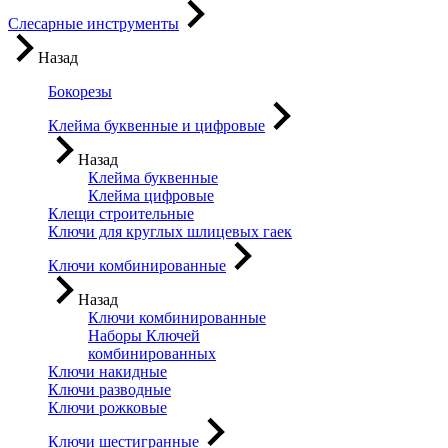
Слесарные инструменты
Назад
Бокорезы
Клейма буквенные и цифровые
Назад
Клейма буквенные
Клейма цифровые
Клещи строительные
Ключи для круглых шлицевых гаек
Ключи комбинированные
Назад
Ключи комбинированные
Наборы Ключей
комбинированных
Ключи накидные
Ключи разводные
Ключи рожковые
Ключи шестигранные