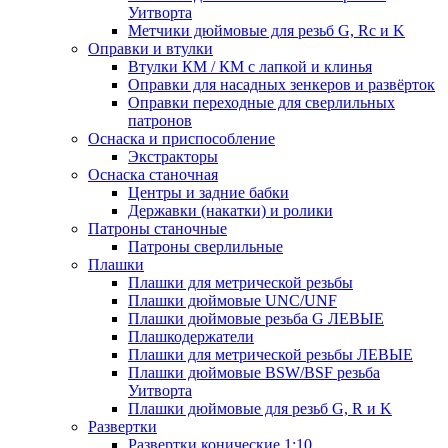
Уитворта
Метчики дюймовые для резьб G, Rc и K
Оправки и втулки
Втулки КМ / КМ с лапкой и клинья
Оправки для насадных зенкеров и развёрток
Оправки переходные для сверлильных
патронов
Оснаска и приспособление
Экстракторы
Оснаска станочная
Центры и задние бабки
Державки (накатки) и ролики
Патроны станочные
Патроны сверлильные
Плашки
Плашки для метрической резьбы
Плашки дюймовые UNC/UNF
Плашки дюймовые резьба G ЛЕВЫЕ
Плашкодержатели
Плашки для метрической резьбы ЛЕВЫЕ
Плашки дюймовые BSW/BSF резьба
Уитворта
Плашки дюймовые для резьб G, R и K
Развертки
Развертки конические 1:10