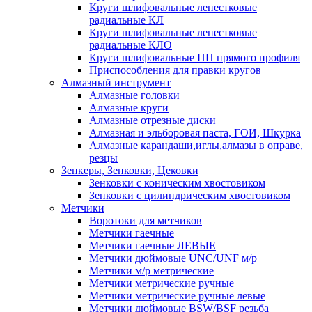
Круги шлифовальные лепестковые
радиальные КЛ
Круги шлифовальные лепестковые
радиальные КЛО
Круги шлифовальные ПП прямого профиля
Приспособления для правки кругов
Алмазный инструмент
Алмазные головки
Алмазные круги
Алмазные отрезные диски
Алмазная и эльборовая паста, ГОИ, Шкурка
Алмазные карандаши,иглы,алмазы в оправе,
резцы
Зенкеры, Зенковки, Цековки
Зенковки с коническим хвостовиком
Зенковки с цилиндрическим хвостовиком
Метчики
Воротоки для метчиков
Метчики гаечные
Метчики гаечные ЛЕВЫЕ
Метчики дюймовые UNC/UNF м/р
Метчики м/р метрические
Метчики метрические ручные
Метчики метрические ручные левые
Метчики дюймовые BSW/BSF резьба