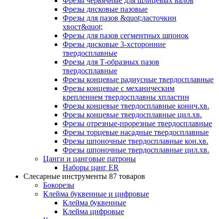
Фрезы червячные для шлицевых валов
Фрезы дисковые пазовые
Фрезы для пазов &quot;ласточкин
хвост&quot;
Фрезы для пазов сегментных шпонок
Фрезы дисковые 3-хсторонние
твердосплавные
Фрезы для Т-образных пазов
твердосплавные
Фрезы концевые радиусные твердосплавные
Фрезы концевые с механическим
креплением твердосплавны хпластин
Фрезы концевые твердосплавные конич.хв.
Фрезы концевые твердосплавные цил.хв.
Фрезы отрезные-прорезные твердосплавные
Фрезы торцевые насадные твердосплавные
Фрезы шпоночные твердосплавные кон.хв.
Фрезы шпоночные твердосплавные цил.хв.
Цанги и цанговые патроны
Наборы цанг ER
Слесарные инструменты
87 товаров
Бокорезы
Клейма буквенные и цифровые
Клейма буквенные
Клейма цифровые