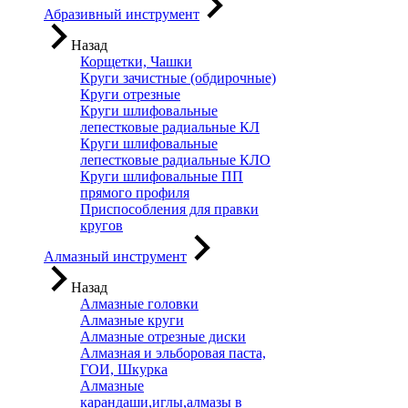
Абразивный инструмент
Назад
Корщетки, Чашки
Круги зачистные (обдирочные)
Круги отрезные
Круги шлифовальные
лепестковые радиальные КЛ
Круги шлифовальные
лепестковые радиальные КЛО
Круги шлифовальные ПП
прямого профиля
Приспособления для правки
кругов
Алмазный инструмент
Назад
Алмазные головки
Алмазные круги
Алмазные отрезные диски
Алмазная и эльборовая паста,
ГОИ, Шкурка
Алмазные
карандаши,иглы,алмазы в