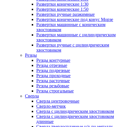
Развертки конические 1:30
Развертки конические 1:50
Развертки ручные разжимные
Развертки конические под конус Морзе
Развертки машинные с коническим
хвостовиком
Развертки машинные с цилиндрическим
хвостовиком
Развертки ручные с цилиндрическим
хвостовиком
Резцы
Резцы контурные
Резцы отрезные
Резцы подрезные
Резцы проходные
Резцы расточные
Резцы резьбовые
Резцы строгальные
Сверла
Сверла центровочные
Сверло-метчик
Сверла с цилиндрическим хвостовиком
Сверла с цилиндрическим хвостовиком
длинные
Сверла твердосплавные ц/х по металлу