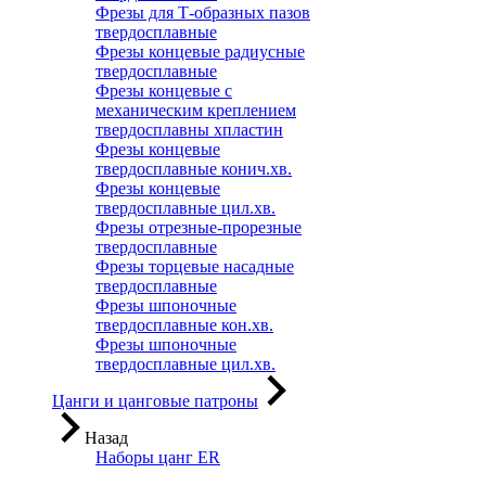
Фрезы для Т-образных пазов
твердосплавные
Фрезы концевые радиусные
твердосплавные
Фрезы концевые с
механическим креплением
твердосплавны хпластин
Фрезы концевые
твердосплавные конич.хв.
Фрезы концевые
твердосплавные цил.хв.
Фрезы отрезные-прорезные
твердосплавные
Фрезы торцевые насадные
твердосплавные
Фрезы шпоночные
твердосплавные кон.хв.
Фрезы шпоночные
твердосплавные цил.хв.
Цанги и цанговые патроны
Назад
Наборы цанг ER