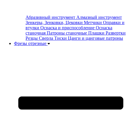
Абразивный инструмент
Алмазный инструмент
Зенкеры, Зенковки, Цековки
Метчики
Оправки и
втулки
Оснаска и приспособление
Оснаска
станочная
Патроны станочные
Плашки
Развертки
Резцы
Сверла
Тиски
Цанги и цанговые патроны
Фрезы отрезные