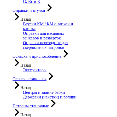
G, Rc и K
Оправки и втулки
Назад
Втулки КМ / КМ с лапкой и
клинья
Оправки для насадных
зенкеров и развёрток
Оправки переходные для
сверлильных патронов
Оснаска и приспособление
Назад
Экстракторы
Оснаска станочная
Назад
Центры и задние бабки
Державки (накатки) и ролики
Патроны станочные
Назад