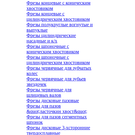
Фрезы концевые с коническим
хвостовиком
Фрезы концевые с
цилиндрическим хвостовиком
Фрезы полукруглые вогнутые и
выпуклые
Фрезы цилиндрические
насадные и к/х
Фрезы шпоночные с
коническим хвостовиком
Фрезы шпоночные с
цилиндрическим хвостовиком
Фрезы червячные для зубчатых
колес
Фрезы червячные для зубьев
звездочек
Фрезы червячные для
шлицевых валов
Фрезы дисковые пазовые
Фрезы для пазов
&quot;ласточкин хвост&quot;
Фрезы для пазов сегментных
шпонок
Фрезы дисковые 3-хсторонние
твердосплавные