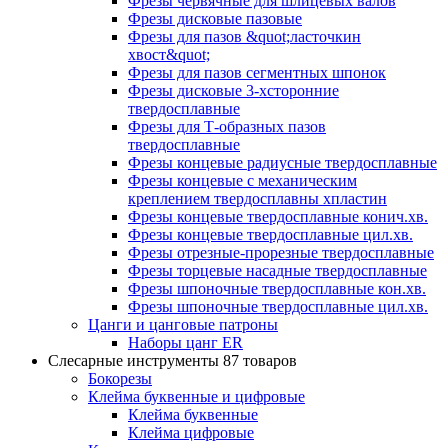
Фрезы червячные для шлицевых валов
Фрезы дисковые пазовые
Фрезы для пазов &quot;ласточкин
хвост&quot;
Фрезы для пазов сегментных шпонок
Фрезы дисковые 3-хсторонние
твердосплавные
Фрезы для Т-образных пазов
твердосплавные
Фрезы концевые радиусные твердосплавные
Фрезы концевые с механическим
креплением твердосплавны хпластин
Фрезы концевые твердосплавные конич.хв.
Фрезы концевые твердосплавные цил.хв.
Фрезы отрезные-прорезные твердосплавные
Фрезы торцевые насадные твердосплавные
Фрезы шпоночные твердосплавные кон.хв.
Фрезы шпоночные твердосплавные цил.хв.
Цанги и цанговые патроны
Наборы цанг ER
Слесарные инструменты
87 товаров
Бокорезы
Клейма буквенные и цифровые
Клейма буквенные
Клейма цифровые