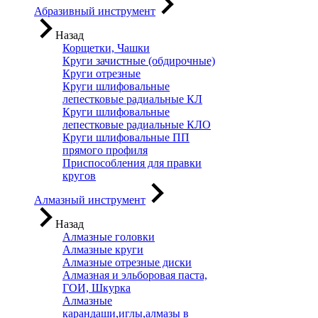
Абразивный инструмент
Назад
Корщетки, Чашки
Круги зачистные (обдирочные)
Круги отрезные
Круги шлифовальные
лепестковые радиальные КЛ
Круги шлифовальные
лепестковые радиальные КЛО
Круги шлифовальные ПП
прямого профиля
Приспособления для правки
кругов
Алмазный инструмент
Назад
Алмазные головки
Алмазные круги
Алмазные отрезные диски
Алмазная и эльборовая паста,
ГОИ, Шкурка
Алмазные
карандаши,иглы,алмазы в