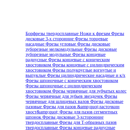
Борфрезы твердосплавные
Ножи к фрезам
Фрезы
дисковые 3-х сторонние
Фрезы торцевые
насадные
Фрезы угловые
Фрезы дисковые
зуборезные мелкомодульные
Фрезы дисковые
зуборезные модульные
Фрезы концевые
радиусные
Фрезы концевые с коническим
хвостовиком
Фрезы концевые с цилиндрическим
хвостовиком
Фрезы полукруглые вогнутые и
выпуклые
Фрезы цилиндрические насадные и к/х
Фрезы шпоночные с коническим хвостовиком
Фрезы шпоночные с цилиндрическим
хвостовиком
Фрезы червячные для зубчатых колес
Фрезы червячные для зубьев звездочек
Фрезы
червячные для шлицевых валов
Фрезы дисковые
пазовые
Фрезы для пазов &amp;quot;ласточкин
хвост&amp;quot;
Фрезы для пазов сегментных
шпонок
Фрезы дисковые 3-хсторонние
твердосплавные
Фрезы для Т-образных пазов
твердосплавные
Фрезы концевые радиусные