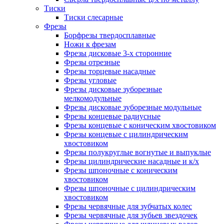
Тиски
Тиски слесарные
Фрезы
Борфрезы твердосплавные
Ножи к фрезам
Фрезы дисковые 3-х сторонние
Фрезы отрезные
Фрезы торцевые насадные
Фрезы угловые
Фрезы дисковые зуборезные
мелкомодульные
Фрезы дисковые зуборезные модульные
Фрезы концевые радиусные
Фрезы концевые с коническим хвостовиком
Фрезы концевые с цилиндрическим
хвостовиком
Фрезы полукруглые вогнутые и выпуклые
Фрезы цилиндрические насадные и к/х
Фрезы шпоночные с коническим
хвостовиком
Фрезы шпоночные с цилиндрическим
хвостовиком
Фрезы червячные для зубчатых колес
Фрезы червячные для зубьев звездочек