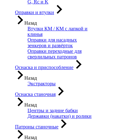
G, Rc и K
Оправки и втулки
Назад
Втулки КМ / КМ с лапкой и
клинья
Оправки для насадных
зенкеров и развёрток
Оправки переходные для
сверлильных патронов
Оснаска и приспособление
Назад
Экстракторы
Оснаска станочная
Назад
Центры и задние бабки
Державки (накатки) и ролики
Патроны станочные
Назад