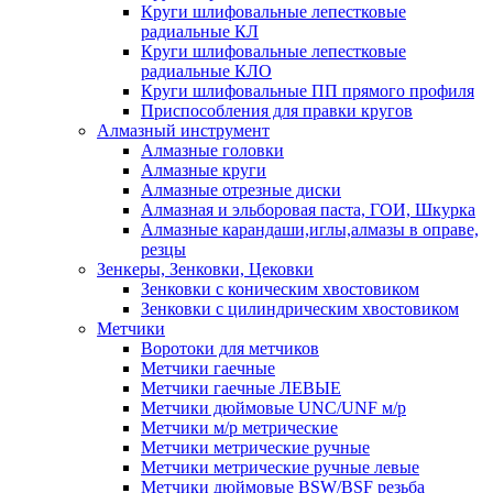
Круги шлифовальные лепестковые
радиальные КЛ
Круги шлифовальные лепестковые
радиальные КЛО
Круги шлифовальные ПП прямого профиля
Приспособления для правки кругов
Алмазный инструмент
Алмазные головки
Алмазные круги
Алмазные отрезные диски
Алмазная и эльборовая паста, ГОИ, Шкурка
Алмазные карандаши,иглы,алмазы в оправе,
резцы
Зенкеры, Зенковки, Цековки
Зенковки с коническим хвостовиком
Зенковки с цилиндрическим хвостовиком
Метчики
Воротоки для метчиков
Метчики гаечные
Метчики гаечные ЛЕВЫЕ
Метчики дюймовые UNC/UNF м/р
Метчики м/р метрические
Метчики метрические ручные
Метчики метрические ручные левые
Метчики дюймовые BSW/BSF резьба