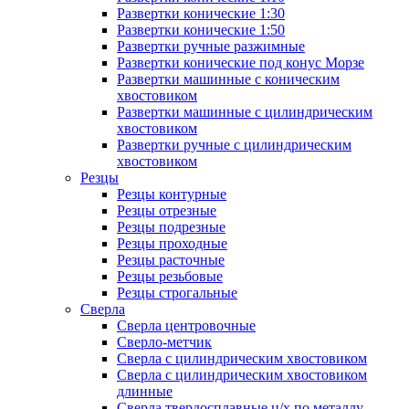
Развертки конические 1:30
Развертки конические 1:50
Развертки ручные разжимные
Развертки конические под конус Морзе
Развертки машинные с коническим
хвостовиком
Развертки машинные с цилиндрическим
хвостовиком
Развертки ручные с цилиндрическим
хвостовиком
Резцы
Резцы контурные
Резцы отрезные
Резцы подрезные
Резцы проходные
Резцы расточные
Резцы резьбовые
Резцы строгальные
Сверла
Сверла центровочные
Сверло-метчик
Сверла с цилиндрическим хвостовиком
Сверла с цилиндрическим хвостовиком
длинные
Сверла твердосплавные ц/х по металлу