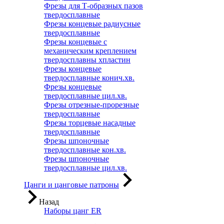
Фрезы для Т-образных пазов
твердосплавные
Фрезы концевые радиусные
твердосплавные
Фрезы концевые с
механическим креплением
твердосплавны хпластин
Фрезы концевые
твердосплавные конич.хв.
Фрезы концевые
твердосплавные цил.хв.
Фрезы отрезные-прорезные
твердосплавные
Фрезы торцевые насадные
твердосплавные
Фрезы шпоночные
твердосплавные кон.хв.
Фрезы шпоночные
твердосплавные цил.хв.
Цанги и цанговые патроны
Назад
Наборы цанг ER