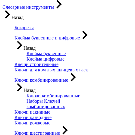
Слесарные инструменты
Назад
Бокорезы
Клейма буквенные и цифровые
Назад
Клейма буквенные
Клейма цифровые
Клещи строительные
Ключи для круглых шлицевых гаек
Ключи комбинированные
Назад
Ключи комбинированные
Наборы Ключей
комбинированных
Ключи накидные
Ключи разводные
Ключи рожковые
Ключи шестигранные