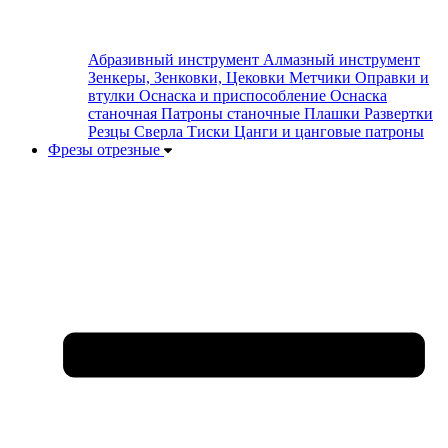
Абразивный инструмент
Алмазный инструмент
Зенкеры, Зенковки, Цековки
Метчики
Оправки и
втулки
Оснаска и приспособление
Оснаска
станочная
Патроны станочные
Плашки
Развертки
Резцы
Сверла
Тиски
Цанги и цанговые патроны
Фрезы отрезные