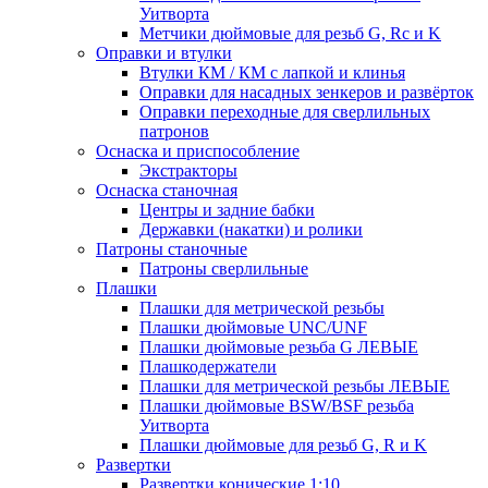
Уитворта
Метчики дюймовые для резьб G, Rc и K
Оправки и втулки
Втулки КМ / КМ с лапкой и клинья
Оправки для насадных зенкеров и развёрток
Оправки переходные для сверлильных
патронов
Оснаска и приспособление
Экстракторы
Оснаска станочная
Центры и задние бабки
Державки (накатки) и ролики
Патроны станочные
Патроны сверлильные
Плашки
Плашки для метрической резьбы
Плашки дюймовые UNC/UNF
Плашки дюймовые резьба G ЛЕВЫЕ
Плашкодержатели
Плашки для метрической резьбы ЛЕВЫЕ
Плашки дюймовые BSW/BSF резьба
Уитворта
Плашки дюймовые для резьб G, R и K
Развертки
Развертки конические 1:10