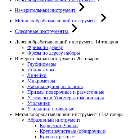
Измерительный инструмент
Металлообрабатывающий инструмент
Слесарные инструменты
Деревообрабатывающий инструмент
14 товаров
Фрезы по дереву
Фрезы по дереву наборы
Измерительный инструмент
26 товаров
Глубиномеры
Индикаторы
Линейки
Микрометры
Наборы щупов, шаблонов
Призмы поверочные и разметочные
Угломеры и Угломеры-траспортиры
Угольники
Угольники столярные
Металлообрабатывающий инструмент
1732 товара
Абразивный инструмент
Корщетки, Чашки
Круги зачистные (обдирочные)
Круги отрезные