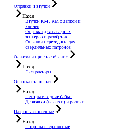
Оправки и втулки
Назад
Втулки КМ / КМ с лапкой и
клинья
Оправки для насадных
зенкеров и развёрток
Оправки переходные для
сверлильных патронов
Оснаска и приспособление
Назад
Экстракторы
Оснаска станочная
Назад
Центры и задние бабки
Державки (накатки) и ролики
Патроны станочные
Назад
Патроны сверлильные