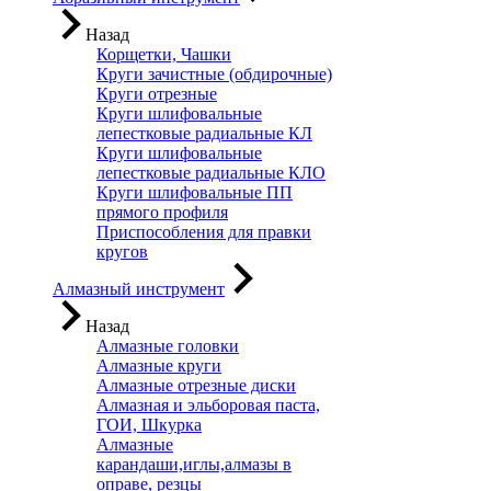
Назад
Корщетки, Чашки
Круги зачистные (обдирочные)
Круги отрезные
Круги шлифовальные
лепестковые радиальные КЛ
Круги шлифовальные
лепестковые радиальные КЛО
Круги шлифовальные ПП
прямого профиля
Приспособления для правки
кругов
Алмазный инструмент
Назад
Алмазные головки
Алмазные круги
Алмазные отрезные диски
Алмазная и эльборовая паста,
ГОИ, Шкурка
Алмазные
карандаши,иглы,алмазы в
оправе, резцы