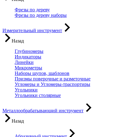
Фрезы по дереву
Фрезы по дереву наборы
Измерительный инструмент
Назад
Глубиномеры
Индикаторы
Линейки
Микрометры
Наборы щупов, шаблонов
Призмы поверочные и разметочные
Угломеры и Угломеры-траспортиры
Угольники
Угольники столярные
Металлообрабатывающий инструмент
Назад
Абразивный инструмент