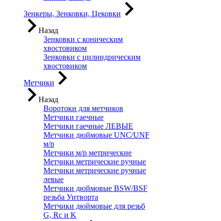
Зенкеры, Зенковки, Цековки
Назад
Зенковки с коническим
хвостовиком
Зенковки с цилиндрическим
хвостовиком
Метчики
Назад
Воротоки для метчиков
Метчики гаечные
Метчики гаечные ЛЕВЫЕ
Метчики дюймовые UNC/UNF
м/р
Метчики м/р метрические
Метчики метрические ручные
Метчики метрические ручные
левые
Метчики дюймовые BSW/BSF
резьба Уитворта
Метчики дюймовые для резьб
G, Rc и K