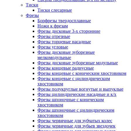
Тиски
Тиски слесарные
Фрезы
Борфрезы твердосплавные
Ножи к фрезам
Фрезы дисковые 3-х сторонние
Фрезы отрезные
Фрезы торцевые насадные
Фрезы угловые
Фрезы дисковые зуборезные
мелкомодульные
Фрезы дисковые зуборезные модульные
Фрезы концевые радиусные
Фрезы концевые с коническим хвостовиком
Фрезы концевые с цилиндрическим
хвостовиком
Фрезы полукруглые вогнутые и выпуклые
Фрезы цилиндрические насадные и к/х
Фрезы шпоночные с коническим
хвостовиком
Фрезы шпоночные с цилиндрическим
хвостовиком
Фрезы червячные для зубчатых колес
Фрезы червячные для зубьев звездочек