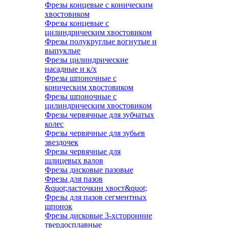
Фрезы концевые с коническим
хвостовиком
Фрезы концевые с
цилиндрическим хвостовиком
Фрезы полукруглые вогнутые и
выпуклые
Фрезы цилиндрические
насадные и к/х
Фрезы шпоночные с
коническим хвостовиком
Фрезы шпоночные с
цилиндрическим хвостовиком
Фрезы червячные для зубчатых
колес
Фрезы червячные для зубьев
звездочек
Фрезы червячные для
шлицевых валов
Фрезы дисковые пазовые
Фрезы для пазов
&quot;ласточкин хвост&quot;
Фрезы для пазов сегментных
шпонок
Фрезы дисковые 3-хсторонние
твердосплавные