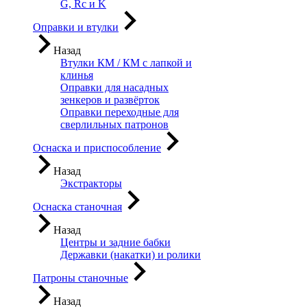
G, Rc и K
Оправки и втулки
Назад
Втулки КМ / КМ с лапкой и
клинья
Оправки для насадных
зенкеров и развёрток
Оправки переходные для
сверлильных патронов
Оснаска и приспособление
Назад
Экстракторы
Оснаска станочная
Назад
Центры и задние бабки
Державки (накатки) и ролики
Патроны станочные
Назад