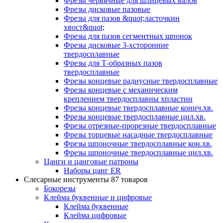
Фрезы червячные для шлицевых валов
Фрезы дисковые пазовые
Фрезы для пазов &quot;ласточкин
хвост&quot;
Фрезы для пазов сегментных шпонок
Фрезы дисковые 3-хсторонние
твердосплавные
Фрезы для Т-образных пазов
твердосплавные
Фрезы концевые радиусные твердосплавные
Фрезы концевые с механическим
креплением твердосплавны хпластин
Фрезы концевые твердосплавные конич.хв.
Фрезы концевые твердосплавные цил.хв.
Фрезы отрезные-прорезные твердосплавные
Фрезы торцевые насадные твердосплавные
Фрезы шпоночные твердосплавные кон.хв.
Фрезы шпоночные твердосплавные цил.хв.
Цанги и цанговые патроны
Наборы цанг ER
Слесарные инструменты
87 товаров
Бокорезы
Клейма буквенные и цифровые
Клейма буквенные
Клейма цифровые