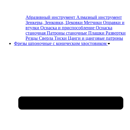
Абразивный инструмент
Алмазный инструмент
Зенкеры, Зенковки, Цековки
Метчики
Оправки и
втулки
Оснаска и приспособление
Оснаска
станочная
Патроны станочные
Плашки
Развертки
Резцы
Сверла
Тиски
Цанги и цанговые патроны
Фрезы шпоночные с коническим хвостовиком