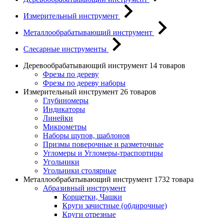
Измерительный инструмент
Металлообрабатывающий инструмент
Слесарные инструменты
Деревообрабатывающий инструмент
14 товаров
Фрезы по дереву
Фрезы по дереву наборы
Измерительный инструмент
26 товаров
Глубиномеры
Индикаторы
Линейки
Микрометры
Наборы щупов, шаблонов
Призмы поверочные и разметочные
Угломеры и Угломеры-траспортиры
Угольники
Угольники столярные
Металлообрабатывающий инструмент
1732 товара
Абразивный инструмент
Корщетки, Чашки
Круги зачистные (обдирочные)
Круги отрезные