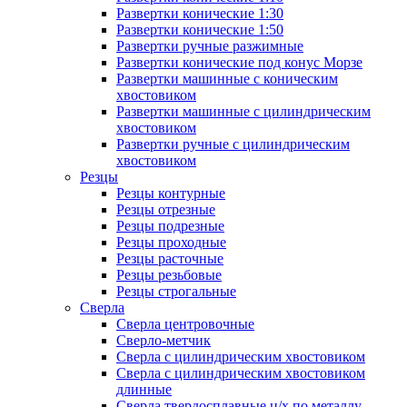
Развертки конические 1:30
Развертки конические 1:50
Развертки ручные разжимные
Развертки конические под конус Морзе
Развертки машинные с коническим
хвостовиком
Развертки машинные с цилиндрическим
хвостовиком
Развертки ручные с цилиндрическим
хвостовиком
Резцы
Резцы контурные
Резцы отрезные
Резцы подрезные
Резцы проходные
Резцы расточные
Резцы резьбовые
Резцы строгальные
Сверла
Сверла центровочные
Сверло-метчик
Сверла с цилиндрическим хвостовиком
Сверла с цилиндрическим хвостовиком
длинные
Сверла твердосплавные ц/х по металлу