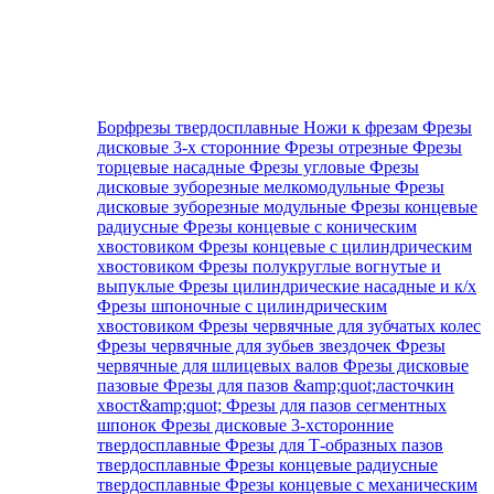
Борфрезы твердосплавные
Ножи к фрезам
Фрезы
дисковые 3-х сторонние
Фрезы отрезные
Фрезы
торцевые насадные
Фрезы угловые
Фрезы
дисковые зуборезные мелкомодульные
Фрезы
дисковые зуборезные модульные
Фрезы концевые
радиусные
Фрезы концевые с коническим
хвостовиком
Фрезы концевые с цилиндрическим
хвостовиком
Фрезы полукруглые вогнутые и
выпуклые
Фрезы цилиндрические насадные и к/х
Фрезы шпоночные с цилиндрическим
хвостовиком
Фрезы червячные для зубчатых колес
Фрезы червячные для зубьев звездочек
Фрезы
червячные для шлицевых валов
Фрезы дисковые
пазовые
Фрезы для пазов &amp;quot;ласточкин
хвост&amp;quot;
Фрезы для пазов сегментных
шпонок
Фрезы дисковые 3-хсторонние
твердосплавные
Фрезы для Т-образных пазов
твердосплавные
Фрезы концевые радиусные
твердосплавные
Фрезы концевые с механическим