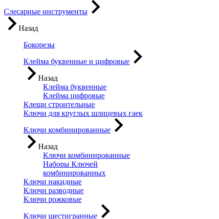
Слесарные инструменты
Назад
Бокорезы
Клейма буквенные и цифровые
Назад
Клейма буквенные
Клейма цифровые
Клещи строительные
Ключи для круглых шлицевых гаек
Ключи комбинированные
Назад
Ключи комбинированные
Наборы Ключей
комбинированных
Ключи накидные
Ключи разводные
Ключи рожковые
Ключи шестигранные