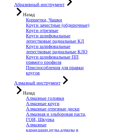
Абразивный инструмент
Назад
Корщетки, Чашки
Круги зачистные (обдирочные)
Круги отрезные
Круги шлифовальные
лепестковые радиальные КЛ
Круги шлифовальные
лепестковые радиальные КЛО
Круги шлифовальные ПП
прямого профиля
Приспособления для правки
кругов
Алмазный инструмент
Назад
Алмазные головки
Алмазные круги
Алмазные отрезные диски
Алмазная и эльборовая паста,
ГОИ, Шкурка
Алмазные
карандаши,иглы,алмазы в