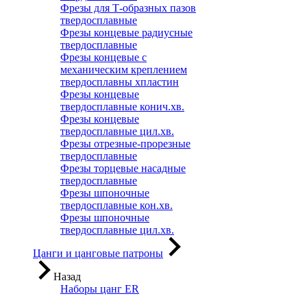
Фрезы для Т-образных пазов
твердосплавные
Фрезы концевые радиусные
твердосплавные
Фрезы концевые с
механическим креплением
твердосплавны хпластин
Фрезы концевые
твердосплавные конич.хв.
Фрезы концевые
твердосплавные цил.хв.
Фрезы отрезные-прорезные
твердосплавные
Фрезы торцевые насадные
твердосплавные
Фрезы шпоночные
твердосплавные кон.хв.
Фрезы шпоночные
твердосплавные цил.хв.
Цанги и цанговые патроны
Назад
Наборы цанг ER