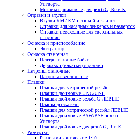
Уитворта
Метчики дюймовые для резьб G, Rc и K
Оправки и втулки
Втулки КМ / КМ с лапкой и клинья
Оправки для насадных зенкеров и развёрток
Оправки переходные для сверлильных
патронов
Оснаска и приспособление
Экстракторы
Оснаска станочная
Центры и задние бабки
Державки (накатки) и ролики
Патроны станочные
Патроны сверлильные
Плашки
Плашки для метрической резьбы
Плашки дюймовые UNC/UNF
Плашки дюймовые резьба G ЛЕВЫЕ
Плашкодержатели
Плашки для метрической резьбы ЛЕВЫЕ
Плашки дюймовые BSW/BSF резьба
Уитворта
Плашки дюймовые для резьб G, R и K
Развертки
Развертки конические 1:10