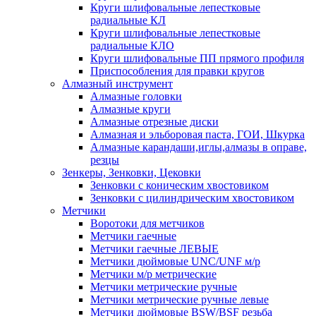
Круги шлифовальные лепестковые
радиальные КЛ
Круги шлифовальные лепестковые
радиальные КЛО
Круги шлифовальные ПП прямого профиля
Приспособления для правки кругов
Алмазный инструмент
Алмазные головки
Алмазные круги
Алмазные отрезные диски
Алмазная и эльборовая паста, ГОИ, Шкурка
Алмазные карандаши,иглы,алмазы в оправе,
резцы
Зенкеры, Зенковки, Цековки
Зенковки с коническим хвостовиком
Зенковки с цилиндрическим хвостовиком
Метчики
Воротоки для метчиков
Метчики гаечные
Метчики гаечные ЛЕВЫЕ
Метчики дюймовые UNC/UNF м/р
Метчики м/р метрические
Метчики метрические ручные
Метчики метрические ручные левые
Метчики дюймовые BSW/BSF резьба