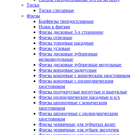
Тиски
Тиски слесарные
Фрезы
Борфрезы твердосплавные
Ножи к фрезам
Фрезы дисковые 3-х сторонние
Фрезы отрезные
Фрезы торцевые насадные
Фрезы угловые
Фрезы дисковые зуборезные
мелкомодульные
Фрезы дисковые зуборезные модульные
Фрезы концевые радиусные
Фрезы концевые с коническим хвостовиком
Фрезы концевые с цилиндрическим
хвостовиком
Фрезы полукруглые вогнутые и выпуклые
Фрезы цилиндрические насадные и к/х
Фрезы шпоночные с коническим
хвостовиком
Фрезы шпоночные с цилиндрическим
хвостовиком
Фрезы червячные для зубчатых колес
Фрезы червячные для зубьев звездочек