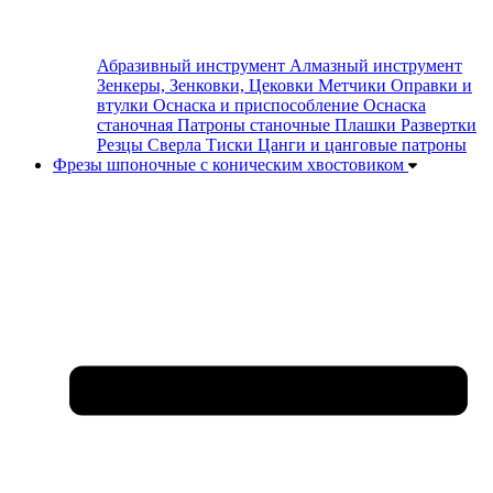
Абразивный инструмент
Алмазный инструмент
Зенкеры, Зенковки, Цековки
Метчики
Оправки и
втулки
Оснаска и приспособление
Оснаска
станочная
Патроны станочные
Плашки
Развертки
Резцы
Сверла
Тиски
Цанги и цанговые патроны
Фрезы шпоночные с коническим хвостовиком