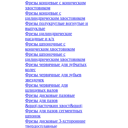
Фрезы концевые с коническим
хвостовиком
Фрезы концевые с
цилиндрическим хвостовиком
Фрезы полукруглые вогнутые и
выпуклые
Фрезы цилиндрические
насадные и к/х
Фрезы шпоночные с
коническим хвостовиком
Фрезы шпоночные с
цилиндрическим хвостовиком
Фрезы червячные для зубчатых
колес
Фрезы червячные для зубьев
звездочек
Фрезы червячные для
шлицевых валов
Фрезы дисковые пазовые
Фрезы для пазов
&quot;ласточкин хвост&quot;
Фрезы для пазов сегментных
шпонок
Фрезы дисковые 3-хсторонние
твердосплавные