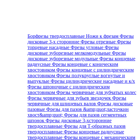
Борфрезы твердосплавные
Ножи к фрезам
Фрезы
дисковые 3-х сторонние
Фрезы отрезные
Фрезы
торцевые насадные
Фрезы угловые
Фрезы
дисковые зуборезные мелкомодульные
Фрезы
дисковые зуборезные модульные
Фрезы концевые
радиусные
Фрезы концевые с коническим
хвостовиком
Фрезы концевые с цилиндрическим
хвостовиком
Фрезы полукруглые вогнутые и
выпуклые
Фрезы цилиндрические насадные и к/х
Фрезы шпоночные с цилиндрическим
хвостовиком
Фрезы червячные для зубчатых колес
Фрезы червячные для зубьев звездочек
Фрезы
червячные для шлицевых валов
Фрезы дисковые
пазовые
Фрезы для пазов &amp;quot;ласточкин
хвост&amp;quot;
Фрезы для пазов сегментных
шпонок
Фрезы дисковые 3-хсторонние
твердосплавные
Фрезы для Т-образных пазов
твердосплавные
Фрезы концевые радиусные
твердосплавные
Фрезы концевые с механическим