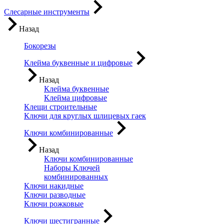
Слесарные инструменты
Назад
Бокорезы
Клейма буквенные и цифровые
Назад
Клейма буквенные
Клейма цифровые
Клещи строительные
Ключи для круглых шлицевых гаек
Ключи комбинированные
Назад
Ключи комбинированные
Наборы Ключей
комбинированных
Ключи накидные
Ключи разводные
Ключи рожковые
Ключи шестигранные