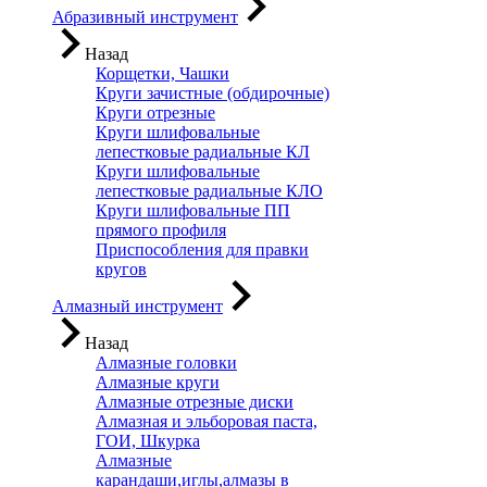
Абразивный инструмент
Назад
Корщетки, Чашки
Круги зачистные (обдирочные)
Круги отрезные
Круги шлифовальные
лепестковые радиальные КЛ
Круги шлифовальные
лепестковые радиальные КЛО
Круги шлифовальные ПП
прямого профиля
Приспособления для правки
кругов
Алмазный инструмент
Назад
Алмазные головки
Алмазные круги
Алмазные отрезные диски
Алмазная и эльборовая паста,
ГОИ, Шкурка
Алмазные
карандаши,иглы,алмазы в