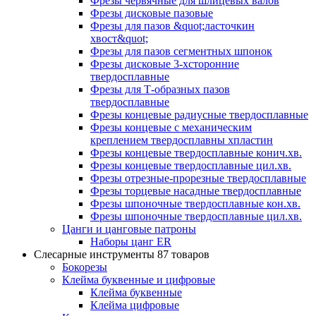
Фрезы червячные для шлицевых валов
Фрезы дисковые пазовые
Фрезы для пазов &quot;ласточкин
хвост&quot;
Фрезы для пазов сегментных шпонок
Фрезы дисковые 3-хсторонние
твердосплавные
Фрезы для Т-образных пазов
твердосплавные
Фрезы концевые радиусные твердосплавные
Фрезы концевые с механическим
креплением твердосплавны хпластин
Фрезы концевые твердосплавные конич.хв.
Фрезы концевые твердосплавные цил.хв.
Фрезы отрезные-прорезные твердосплавные
Фрезы торцевые насадные твердосплавные
Фрезы шпоночные твердосплавные кон.хв.
Фрезы шпоночные твердосплавные цил.хв.
Цанги и цанговые патроны
Наборы цанг ER
Слесарные инструменты
87 товаров
Бокорезы
Клейма буквенные и цифровые
Клейма буквенные
Клейма цифровые