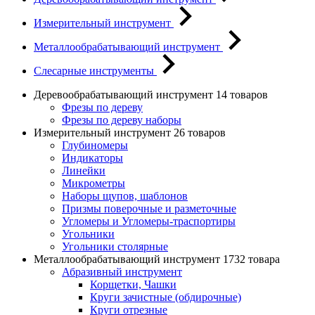
Измерительный инструмент
Металлообрабатывающий инструмент
Слесарные инструменты
Деревообрабатывающий инструмент
14 товаров
Фрезы по дереву
Фрезы по дереву наборы
Измерительный инструмент
26 товаров
Глубиномеры
Индикаторы
Линейки
Микрометры
Наборы щупов, шаблонов
Призмы поверочные и разметочные
Угломеры и Угломеры-траспортиры
Угольники
Угольники столярные
Металлообрабатывающий инструмент
1732 товара
Абразивный инструмент
Корщетки, Чашки
Круги зачистные (обдирочные)
Круги отрезные