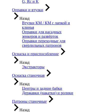
G, Rc и K
Оправки и втулки
Назад
Втулки КМ / КМ с лапкой и
клинья
Оправки для насадных
зенкеров и развёрток
Оправки переходные для
сверлильных патронов
Оснаска и приспособление
Назад
Экстракторы
Оснаска станочная
Назад
Центры и задние бабки
Державки (накатки) и ролики
Патроны станочные
Назад