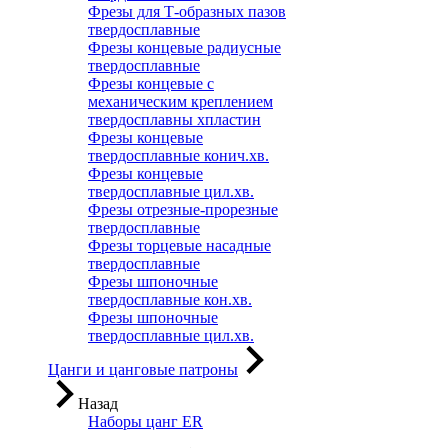
Фрезы для Т-образных пазов
твердосплавные
Фрезы концевые радиусные
твердосплавные
Фрезы концевые с
механическим креплением
твердосплавны хпластин
Фрезы концевые
твердосплавные конич.хв.
Фрезы концевые
твердосплавные цил.хв.
Фрезы отрезные-прорезные
твердосплавные
Фрезы торцевые насадные
твердосплавные
Фрезы шпоночные
твердосплавные кон.хв.
Фрезы шпоночные
твердосплавные цил.хв.
Цанги и цанговые патроны
Назад
Наборы цанг ER