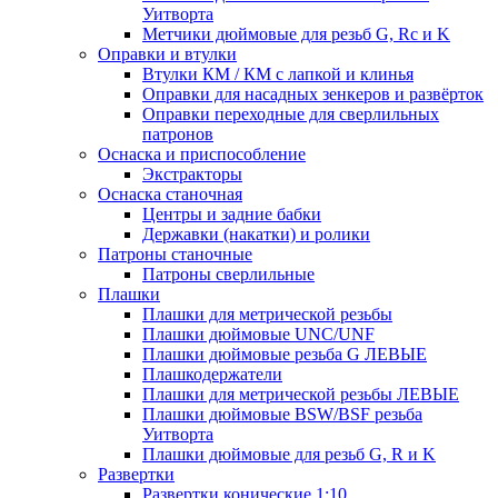
Уитворта
Метчики дюймовые для резьб G, Rc и K
Оправки и втулки
Втулки КМ / КМ с лапкой и клинья
Оправки для насадных зенкеров и развёрток
Оправки переходные для сверлильных
патронов
Оснаска и приспособление
Экстракторы
Оснаска станочная
Центры и задние бабки
Державки (накатки) и ролики
Патроны станочные
Патроны сверлильные
Плашки
Плашки для метрической резьбы
Плашки дюймовые UNC/UNF
Плашки дюймовые резьба G ЛЕВЫЕ
Плашкодержатели
Плашки для метрической резьбы ЛЕВЫЕ
Плашки дюймовые BSW/BSF резьба
Уитворта
Плашки дюймовые для резьб G, R и K
Развертки
Развертки конические 1:10