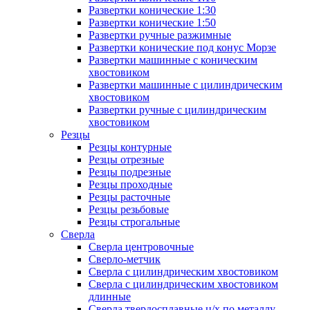
Развертки конические 1:30
Развертки конические 1:50
Развертки ручные разжимные
Развертки конические под конус Морзе
Развертки машинные с коническим
хвостовиком
Развертки машинные с цилиндрическим
хвостовиком
Развертки ручные с цилиндрическим
хвостовиком
Резцы
Резцы контурные
Резцы отрезные
Резцы подрезные
Резцы проходные
Резцы расточные
Резцы резьбовые
Резцы строгальные
Сверла
Сверла центровочные
Сверло-метчик
Сверла с цилиндрическим хвостовиком
Сверла с цилиндрическим хвостовиком
длинные
Сверла твердосплавные ц/х по металлу