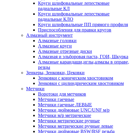
Круги шлифовальные лепестковые
радиальные КЛ
Круги шлифовальные лепестковые
радиальные КЛО
Круги шлифовальные ПП прямого профиля
Приспособления для правки кругов
Алмазный инструмент
Алмазные головки
Алмазные круги
Алмазные отрезные диски
Алмазная и эльборовая паста, ГОИ, Шкурка
Алмазные карандаши,иглы,алмазы в оправе,
резцы
Зенкеры, Зенковки, Цековки
Зенковки с коническим хвостовиком
Зенковки с цилиндрическим хвостовиком
Метчики
Воротоки для метчиков
Метчики гаечные
Метчики гаечные ЛЕВЫЕ
Метчики дюймовые UNC/UNF м/р
Метчики м/р метрические
Метчики метрические ручные
Метчики метрические ручные левые
Метчики дюймовые BSW/BSF резьба