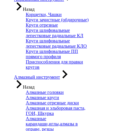
Назад
Корщетки, Чашки
Круги зачистные (обдирочные)
Круги отрезные
Круги шлифовальные
лепестковые радиальные КЛ
Круги шлифовальные
лепестковые радиальные КЛО
Круги шлифовальные ПП
прямого профиля
Приспособления для правки
кругов
Алмазный инструмент
Назад
Алмазные головки
Алмазные круги
Алмазные отрезные диски
Алмазная и эльборовая паста,
ГОИ, Шкурка
Алмазные
карандаши,иглы,алмазы в
оправе, резцы