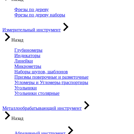
Фрезы по дереву
Фрезы по дереву наборы
Измерительный инструмент
Назад
Глубиномеры
Индикаторы
Линейки
Микрометры
Наборы щупов, шаблонов
Призмы поверочные и разметочные
Угломеры и Угломеры-траспортиры
Угольники
Угольники столярные
Металлообрабатывающий инструмент
Назад
Абразивный инструмент