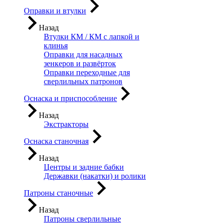
Оправки и втулки
Назад
Втулки КМ / КМ с лапкой и
клинья
Оправки для насадных
зенкеров и развёрток
Оправки переходные для
сверлильных патронов
Оснаска и приспособление
Назад
Экстракторы
Оснаска станочная
Назад
Центры и задние бабки
Державки (накатки) и ролики
Патроны станочные
Назад
Патроны сверлильные