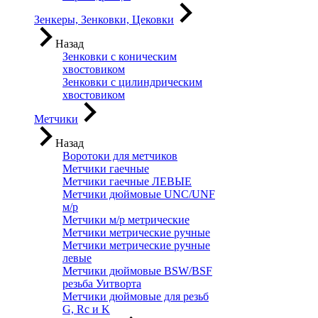
Зенкеры, Зенковки, Цековки
Назад
Зенковки с коническим
хвостовиком
Зенковки с цилиндрическим
хвостовиком
Метчики
Назад
Воротоки для метчиков
Метчики гаечные
Метчики гаечные ЛЕВЫЕ
Метчики дюймовые UNC/UNF
м/р
Метчики м/р метрические
Метчики метрические ручные
Метчики метрические ручные
левые
Метчики дюймовые BSW/BSF
резьба Уитворта
Метчики дюймовые для резьб
G, Rc и K