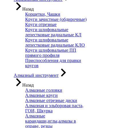
Назад
Корщетки, Чашки
Круги зачистные (обдирочные)
Круги отрезные
Круги шлифовальные
лепестковые радиальные КЛ
Круги шлифовальные
лепестковые радиальные КЛО
Круги шлифовальные ПП
прямого профиля
Приспособления для правки
кругов
Алмазный инструмент
Назад
Алмазные головки
Алмазные круги
Алмазные отрезные диски
Алмазная и эльборовая паста,
ГОИ, Шкурка
Алмазные
карандаши,иглы,алмазы в
оправе, резцы