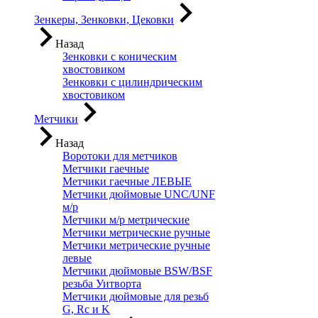
Зенкеры, Зенковки, Цековки
Назад
Зенковки с коническим
хвостовиком
Зенковки с цилиндрическим
хвостовиком
Метчики
Назад
Воротоки для метчиков
Метчики гаечные
Метчики гаечные ЛЕВЫЕ
Метчики дюймовые UNC/UNF
м/р
Метчики м/р метрические
Метчики метрические ручные
Метчики метрические ручные
левые
Метчики дюймовые BSW/BSF
резьба Уитворта
Метчики дюймовые для резьб
G, Rc и K