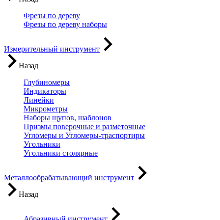
Фрезы по дереву
Фрезы по дереву наборы
Измерительный инструмент
Назад
Глубиномеры
Индикаторы
Линейки
Микрометры
Наборы щупов, шаблонов
Призмы поверочные и разметочные
Угломеры и Угломеры-траспортиры
Угольники
Угольники столярные
Металлообрабатывающий инструмент
Назад
Абразивный инструмент