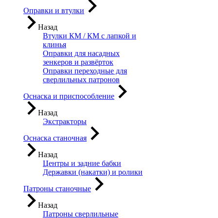
Оправки и втулки
Назад
Втулки КМ / КМ с лапкой и
клинья
Оправки для насадных
зенкеров и развёрток
Оправки переходные для
сверлильных патронов
Оснаска и приспособление
Назад
Экстракторы
Оснаска станочная
Назад
Центры и задние бабки
Державки (накатки) и ролики
Патроны станочные
Назад
Патроны сверлильные