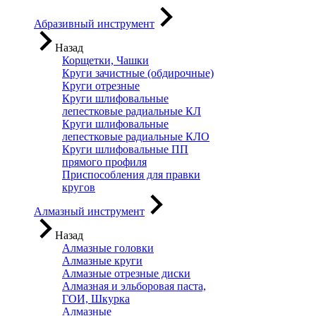
Абразивный инструмент
Назад
Корщетки, Чашки
Круги зачистные (обдирочные)
Круги отрезные
Круги шлифовальные
лепестковые радиальные КЛ
Круги шлифовальные
лепестковые радиальные КЛО
Круги шлифовальные ПП
прямого профиля
Приспособления для правки
кругов
Алмазный инструмент
Назад
Алмазные головки
Алмазные круги
Алмазные отрезные диски
Алмазная и эльборовая паста,
ГОИ, Шкурка
Алмазные