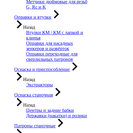
Метчики дюймовые для резьб
G, Rc и K
Оправки и втулки
Назад
Втулки КМ / КМ с лапкой и
клинья
Оправки для насадных
зенкеров и развёрток
Оправки переходные для
сверлильных патронов
Оснаска и приспособление
Назад
Экстракторы
Оснаска станочная
Назад
Центры и задние бабки
Державки (накатки) и ролики
Патроны станочные