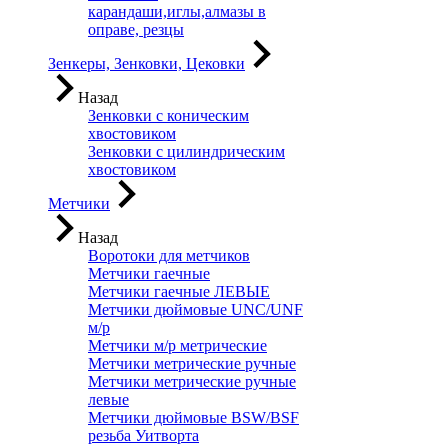
карандаши,иглы,алмазы в
оправе, резцы
Зенкеры, Зенковки, Цековки
Назад
Зенковки с коническим
хвостовиком
Зенковки с цилиндрическим
хвостовиком
Метчики
Назад
Воротоки для метчиков
Метчики гаечные
Метчики гаечные ЛЕВЫЕ
Метчики дюймовые UNC/UNF
м/р
Метчики м/р метрические
Метчики метрические ручные
Метчики метрические ручные
левые
Метчики дюймовые BSW/BSF
резьба Уитворта