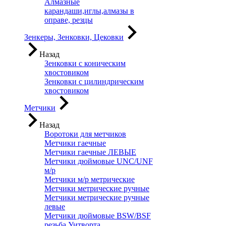
Алмазные
карандаши,иглы,алмазы в
оправе, резцы
Зенкеры, Зенковки, Цековки
Назад
Зенковки с коническим
хвостовиком
Зенковки с цилиндрическим
хвостовиком
Метчики
Назад
Воротоки для метчиков
Метчики гаечные
Метчики гаечные ЛЕВЫЕ
Метчики дюймовые UNC/UNF
м/р
Метчики м/р метрические
Метчики метрические ручные
Метчики метрические ручные
левые
Метчики дюймовые BSW/BSF
резьба Уитворта