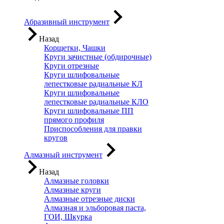
Абразивный инструмент
Назад
Корщетки, Чашки
Круги зачистные (обдирочные)
Круги отрезные
Круги шлифовальные
лепестковые радиальные КЛ
Круги шлифовальные
лепестковые радиальные КЛО
Круги шлифовальные ПП
прямого профиля
Приспособления для правки
кругов
Алмазный инструмент
Назад
Алмазные головки
Алмазные круги
Алмазные отрезные диски
Алмазная и эльборовая паста,
ГОИ, Шкурка