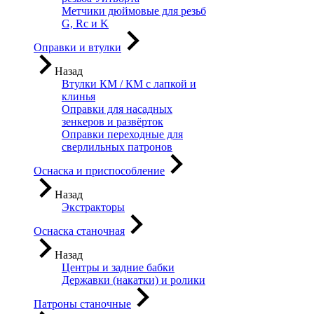
Метчики дюймовые для резьб
G, Rc и K
Оправки и втулки
Назад
Втулки КМ / КМ с лапкой и
клинья
Оправки для насадных
зенкеров и развёрток
Оправки переходные для
сверлильных патронов
Оснаска и приспособление
Назад
Экстракторы
Оснаска станочная
Назад
Центры и задние бабки
Державки (накатки) и ролики
Патроны станочные