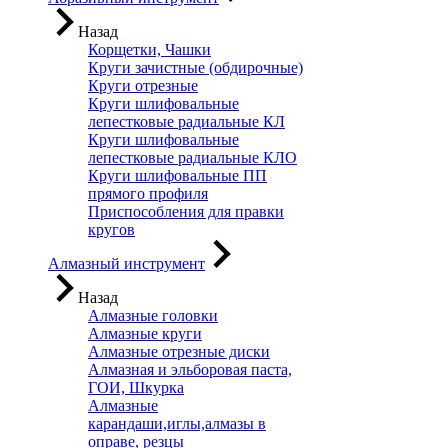
Назад
Корщетки, Чашки
Круги зачистные (обдирочные)
Круги отрезные
Круги шлифовальные
лепестковые радиальные КЛ
Круги шлифовальные
лепестковые радиальные КЛО
Круги шлифовальные ПП
прямого профиля
Приспособления для правки
кругов
Алмазный инструмент
Назад
Алмазные головки
Алмазные круги
Алмазные отрезные диски
Алмазная и эльборовая паста,
ГОИ, Шкурка
Алмазные
карандаши,иглы,алмазы в
оправе, резцы