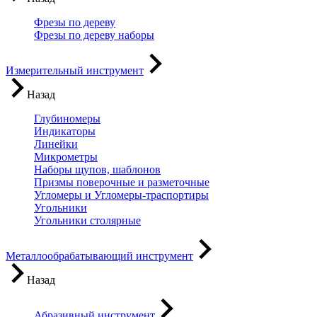
Фрезы по дереву
Фрезы по дереву наборы
Измерительный инструмент
Назад
Глубиномеры
Индикаторы
Линейки
Микрометры
Наборы щупов, шаблонов
Призмы поверочные и разметочные
Угломеры и Угломеры-траспортиры
Угольники
Угольники столярные
Металлообрабатывающий инструмент
Назад
Абразивный инструмент