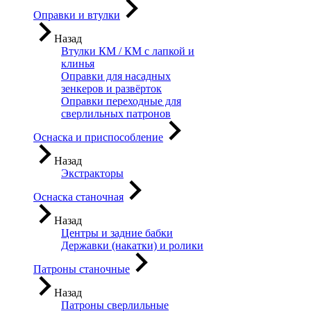
Оправки и втулки
Назад
Втулки КМ / КМ с лапкой и
клинья
Оправки для насадных
зенкеров и развёрток
Оправки переходные для
сверлильных патронов
Оснаска и приспособление
Назад
Экстракторы
Оснаска станочная
Назад
Центры и задние бабки
Державки (накатки) и ролики
Патроны станочные
Назад
Патроны сверлильные