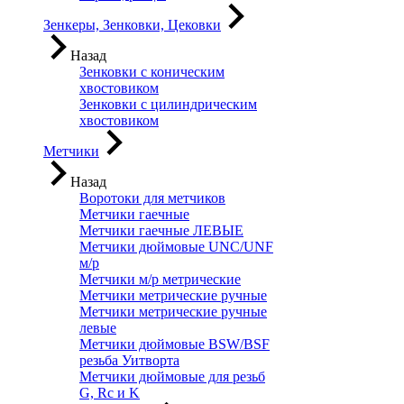
Зенкеры, Зенковки, Цековки
Назад
Зенковки с коническим
хвостовиком
Зенковки с цилиндрическим
хвостовиком
Метчики
Назад
Воротоки для метчиков
Метчики гаечные
Метчики гаечные ЛЕВЫЕ
Метчики дюймовые UNC/UNF
м/р
Метчики м/р метрические
Метчики метрические ручные
Метчики метрические ручные
левые
Метчики дюймовые BSW/BSF
резьба Уитворта
Метчики дюймовые для резьб
G, Rc и K