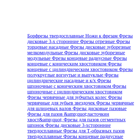
Борфрезы твердосплавные
Ножи к фрезам
Фрезы
дисковые 3-х сторонние
Фрезы отрезные
Фрезы
торцевые насадные
Фрезы дисковые зуборезные
мелкомодульные
Фрезы дисковые зуборезные
модульные
Фрезы концевые радиусные
Фрезы
концевые с коническим хвостовиком
Фрезы
концевые с цилиндрическим хвостовиком
Фрезы
полукруглые вогнутые и выпуклые
Фрезы
цилиндрические насадные и к/х
Фрезы
шпоночные с коническим хвостовиком
Фрезы
шпоночные с цилиндрическим хвостовиком
Фрезы червячные для зубчатых колес
Фрезы
червячные для зубьев звездочек
Фрезы червячные
для шлицевых валов
Фрезы дисковые пазовые
Фрезы для пазов &amp;quot;ласточкин
хвост&amp;quot;
Фрезы для пазов сегментных
шпонок
Фрезы дисковые 3-хсторонние
твердосплавные
Фрезы для Т-образных пазов
твердосплавные
Фрезы концевые радиусные