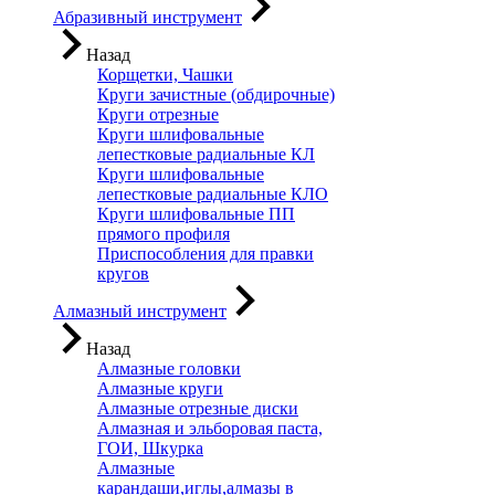
Абразивный инструмент
Назад
Корщетки, Чашки
Круги зачистные (обдирочные)
Круги отрезные
Круги шлифовальные
лепестковые радиальные КЛ
Круги шлифовальные
лепестковые радиальные КЛО
Круги шлифовальные ПП
прямого профиля
Приспособления для правки
кругов
Алмазный инструмент
Назад
Алмазные головки
Алмазные круги
Алмазные отрезные диски
Алмазная и эльборовая паста,
ГОИ, Шкурка
Алмазные
карандаши,иглы,алмазы в