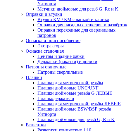
Уитворта
Метчики дюймовые для резьб G, Rc и K
Оправки и втулки
Втулки КМ / КМ с лапкой и клинья
Оправки для насадных зенкеров и развёрток
Оправки переходные для сверлильных
патронов
Оснаска и приспособление
Экстракторы
Оснаска станочная
Центры и задние бабки
Державки (накатки) и ролики
Патроны станочные
Патроны сверлильные
Плашки
Плашки для метрической резьбы
Плашки дюймовые UNC/UNF
Плашки дюймовые резьба G ЛЕВЫЕ
Плашкодержатели
Плашки для метрической резьбы ЛЕВЫЕ
Плашки дюймовые BSW/BSF резьба
Уитворта
Плашки дюймовые для резьб G, R и K
Развертки
Развертки конические 1:10