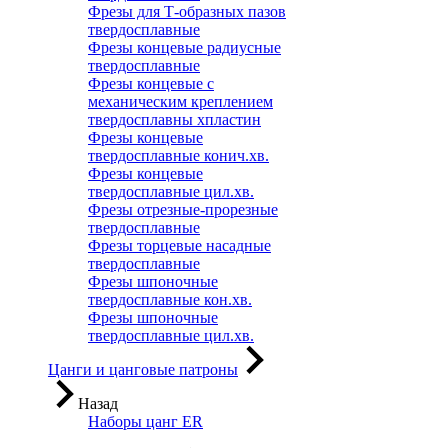
Фрезы для Т-образных пазов
твердосплавные
Фрезы концевые радиусные
твердосплавные
Фрезы концевые с
механическим креплением
твердосплавны хпластин
Фрезы концевые
твердосплавные конич.хв.
Фрезы концевые
твердосплавные цил.хв.
Фрезы отрезные-прорезные
твердосплавные
Фрезы торцевые насадные
твердосплавные
Фрезы шпоночные
твердосплавные кон.хв.
Фрезы шпоночные
твердосплавные цил.хв.
Цанги и цанговые патроны
Назад
Наборы цанг ER