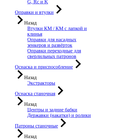
G, Rc и K
Оправки и втулки
Назад
Втулки КМ / КМ с лапкой и
клинья
Оправки для насадных
зенкеров и развёрток
Оправки переходные для
сверлильных патронов
Оснаска и приспособление
Назад
Экстракторы
Оснаска станочная
Назад
Центры и задние бабки
Державки (накатки) и ролики
Патроны станочные
Назад