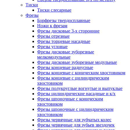
Тиски
Тиски слесарные
Фрезы
Борфрезы твердосплавные
Ножи к фрезам
Фрезы дисковые 3-х сторонние
Фрезы отрезные
Фрезы торцевые насадные
Фрезы угловые
Фрезы дисковые зуборезные
мелкомодульные
Фрезы дисковые зуборезные модульные
Фрезы концевые радиусные
Фрезы концевые с коническим хвостовиком
Фрезы концевые с цилиндрическим
хвостовиком
Фрезы полукруглые вогнутые и выпуклые
Фрезы цилиндрические насадные и к/х
Фрезы шпоночные с коническим
хвостовиком
Фрезы шпоночные с цилиндрическим
хвостовиком
Фрезы червячные для зубчатых колес
Фрезы червячные для зубьев звездочек