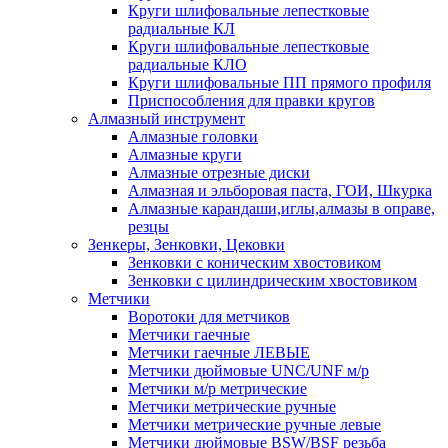
Круги шлифовальные лепестковые
радиальные КЛ
Круги шлифовальные лепестковые
радиальные КЛО
Круги шлифовальные ПП прямого профиля
Приспособления для правки кругов
Алмазный инструмент
Алмазные головки
Алмазные круги
Алмазные отрезные диски
Алмазная и эльборовая паста, ГОИ, Шкурка
Алмазные карандаши,иглы,алмазы в оправе,
резцы
Зенкеры, Зенковки, Цековки
Зенковки с коническим хвостовиком
Зенковки с цилиндрическим хвостовиком
Метчики
Воротоки для метчиков
Метчики гаечные
Метчики гаечные ЛЕВЫЕ
Метчики дюймовые UNC/UNF м/р
Метчики м/р метрические
Метчики метрические ручные
Метчики метрические ручные левые
Метчики дюймовые BSW/BSF резьба