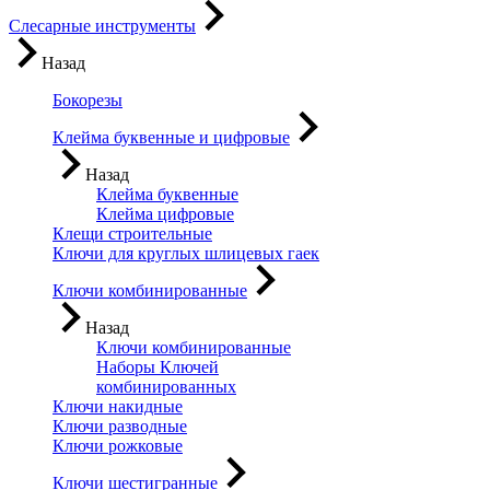
Слесарные инструменты
Назад
Бокорезы
Клейма буквенные и цифровые
Назад
Клейма буквенные
Клейма цифровые
Клещи строительные
Ключи для круглых шлицевых гаек
Ключи комбинированные
Назад
Ключи комбинированные
Наборы Ключей
комбинированных
Ключи накидные
Ключи разводные
Ключи рожковые
Ключи шестигранные