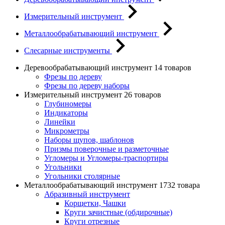
Измерительный инструмент
Металлообрабатывающий инструмент
Слесарные инструменты
Деревообрабатывающий инструмент
14 товаров
Фрезы по дереву
Фрезы по дереву наборы
Измерительный инструмент
26 товаров
Глубиномеры
Индикаторы
Линейки
Микрометры
Наборы щупов, шаблонов
Призмы поверочные и разметочные
Угломеры и Угломеры-траспортиры
Угольники
Угольники столярные
Металлообрабатывающий инструмент
1732 товара
Абразивный инструмент
Корщетки, Чашки
Круги зачистные (обдирочные)
Круги отрезные