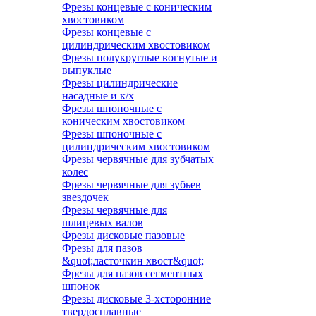
Фрезы концевые с коническим
хвостовиком
Фрезы концевые с
цилиндрическим хвостовиком
Фрезы полукруглые вогнутые и
выпуклые
Фрезы цилиндрические
насадные и к/х
Фрезы шпоночные с
коническим хвостовиком
Фрезы шпоночные с
цилиндрическим хвостовиком
Фрезы червячные для зубчатых
колес
Фрезы червячные для зубьев
звездочек
Фрезы червячные для
шлицевых валов
Фрезы дисковые пазовые
Фрезы для пазов
&quot;ласточкин хвост&quot;
Фрезы для пазов сегментных
шпонок
Фрезы дисковые 3-хсторонние
твердосплавные