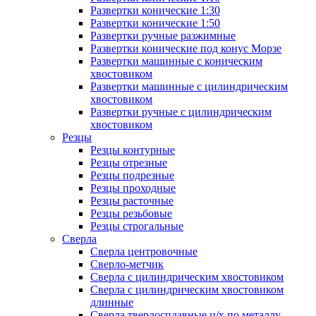
Развертки конические 1:30
Развертки конические 1:50
Развертки ручные разжимные
Развертки конические под конус Морзе
Развертки машинные с коническим
хвостовиком
Развертки машинные с цилиндрическим
хвостовиком
Развертки ручные с цилиндрическим
хвостовиком
Резцы
Резцы контурные
Резцы отрезные
Резцы подрезные
Резцы проходные
Резцы расточные
Резцы резьбовые
Резцы строгальные
Сверла
Сверла центровочные
Сверло-метчик
Сверла с цилиндрическим хвостовиком
Сверла с цилиндрическим хвостовиком
длинные
Сверла твердосплавные ц/х по металлу