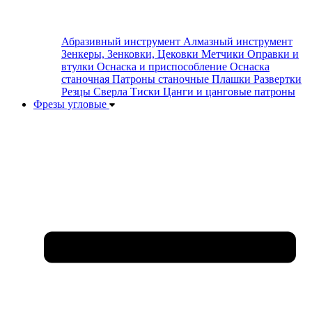
Абразивный инструмент
Алмазный инструмент
Зенкеры, Зенковки, Цековки
Метчики
Оправки и
втулки
Оснаска и приспособление
Оснаска
станочная
Патроны станочные
Плашки
Развертки
Резцы
Сверла
Тиски
Цанги и цанговые патроны
Фрезы угловые