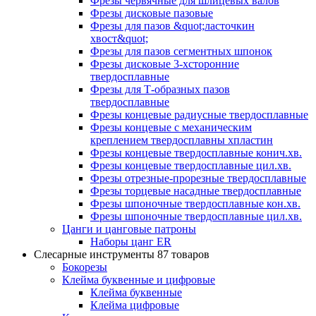
Фрезы червячные для шлицевых валов
Фрезы дисковые пазовые
Фрезы для пазов &quot;ласточкин
хвост&quot;
Фрезы для пазов сегментных шпонок
Фрезы дисковые 3-хсторонние
твердосплавные
Фрезы для Т-образных пазов
твердосплавные
Фрезы концевые радиусные твердосплавные
Фрезы концевые с механическим
креплением твердосплавны хпластин
Фрезы концевые твердосплавные конич.хв.
Фрезы концевые твердосплавные цил.хв.
Фрезы отрезные-прорезные твердосплавные
Фрезы торцевые насадные твердосплавные
Фрезы шпоночные твердосплавные кон.хв.
Фрезы шпоночные твердосплавные цил.хв.
Цанги и цанговые патроны
Наборы цанг ER
Слесарные инструменты
87 товаров
Бокорезы
Клейма буквенные и цифровые
Клейма буквенные
Клейма цифровые