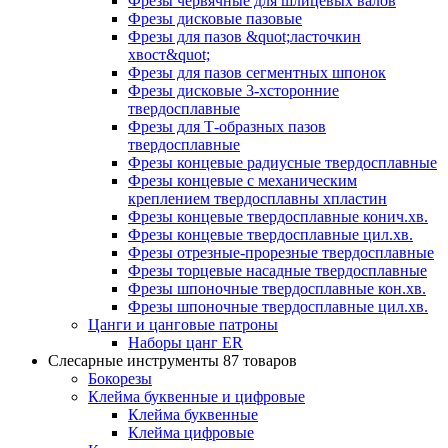
Фрезы червячные для шлицевых валов
Фрезы дисковые пазовые
Фрезы для пазов &quot;ласточкин
хвост&quot;
Фрезы для пазов сегментных шпонок
Фрезы дисковые 3-хсторонние
твердосплавные
Фрезы для Т-образных пазов
твердосплавные
Фрезы концевые радиусные твердосплавные
Фрезы концевые с механическим
креплением твердосплавны хпластин
Фрезы концевые твердосплавные конич.хв.
Фрезы концевые твердосплавные цил.хв.
Фрезы отрезные-прорезные твердосплавные
Фрезы торцевые насадные твердосплавные
Фрезы шпоночные твердосплавные кон.хв.
Фрезы шпоночные твердосплавные цил.хв.
Цанги и цанговые патроны
Наборы цанг ER
Слесарные инструменты
87 товаров
Бокорезы
Клейма буквенные и цифровые
Клейма буквенные
Клейма цифровые