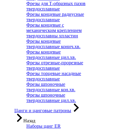
Фрезы для Т-образных пазов
твердосплавные
Фрезы концевые радиусные
твердосплавные
Фрезы концевые с
механическим креплением
твердосплавны хпластин
Фрезы концевые
твердосплавные конич.хв.
Фрезы концевые
твердосплавные цил.хв.
Фрезы отрезные-прорезные
твердосплавные
Фрезы торцевые насадные
твердосплавные
Фрезы шпоночные
твердосплавные кон.хв.
Фрезы шпоночные
твердосплавные цил.хв.
Цанги и цанговые патроны
Назад
Наборы цанг ER