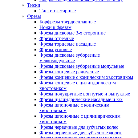
Тиски
Тиски слесарные
Фрезы
Борфрезы твердосплавные
Ножи к фрезам
Фрезы дисковые 3-х сторонние
Фрезы отрезные
Фрезы торцевые насадные
Фрезы угловые
Фрезы дисковые зуборезные
мелкомодульные
Фрезы дисковые зуборезные модульные
Фрезы концевые радиусные
Фрезы концевые с коническим хвостовиком
Фрезы концевые с цилиндрическим
хвостовиком
Фрезы полукруглые вогнутые и выпуклые
Фрезы цилиндрические насадные и к/х
Фрезы шпоночные с коническим
хвостовиком
Фрезы шпоночные с цилиндрическим
хвостовиком
Фрезы червячные для зубчатых колес
Фрезы червячные для зубьев звездочек