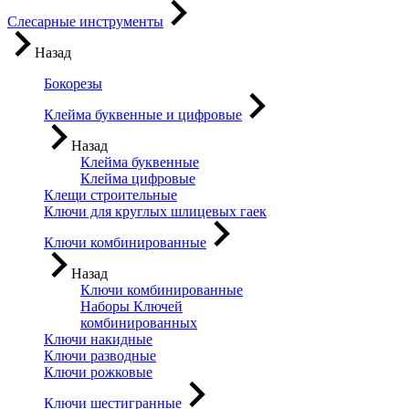
Слесарные инструменты
Назад
Бокорезы
Клейма буквенные и цифровые
Назад
Клейма буквенные
Клейма цифровые
Клещи строительные
Ключи для круглых шлицевых гаек
Ключи комбинированные
Назад
Ключи комбинированные
Наборы Ключей
комбинированных
Ключи накидные
Ключи разводные
Ключи рожковые
Ключи шестигранные