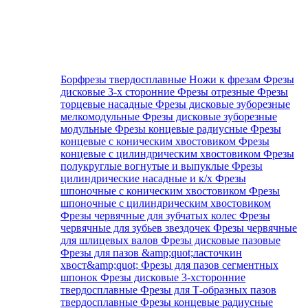
Борфрезы твердосплавные
Ножи к фрезам
Фрезы
дисковые 3-х сторонние
Фрезы отрезные
Фрезы
торцевые насадные
Фрезы дисковые зуборезные
мелкомодульные
Фрезы дисковые зуборезные
модульные
Фрезы концевые радиусные
Фрезы
концевые с коническим хвостовиком
Фрезы
концевые с цилиндрическим хвостовиком
Фрезы
полукруглые вогнутые и выпуклые
Фрезы
цилиндрические насадные и к/х
Фрезы
шпоночные с коническим хвостовиком
Фрезы
шпоночные с цилиндрическим хвостовиком
Фрезы червячные для зубчатых колес
Фрезы
червячные для зубьев звездочек
Фрезы червячные
для шлицевых валов
Фрезы дисковые пазовые
Фрезы для пазов &amp;quot;ласточкин
хвост&amp;quot;
Фрезы для пазов сегментных
шпонок
Фрезы дисковые 3-хсторонние
твердосплавные
Фрезы для Т-образных пазов
твердосплавные
Фрезы концевые радиусные