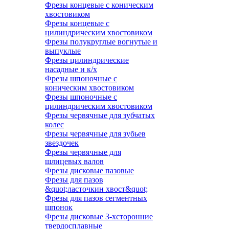
Фрезы концевые с коническим
хвостовиком
Фрезы концевые с
цилиндрическим хвостовиком
Фрезы полукруглые вогнутые и
выпуклые
Фрезы цилиндрические
насадные и к/х
Фрезы шпоночные с
коническим хвостовиком
Фрезы шпоночные с
цилиндрическим хвостовиком
Фрезы червячные для зубчатых
колес
Фрезы червячные для зубьев
звездочек
Фрезы червячные для
шлицевых валов
Фрезы дисковые пазовые
Фрезы для пазов
&quot;ласточкин хвост&quot;
Фрезы для пазов сегментных
шпонок
Фрезы дисковые 3-хсторонние
твердосплавные