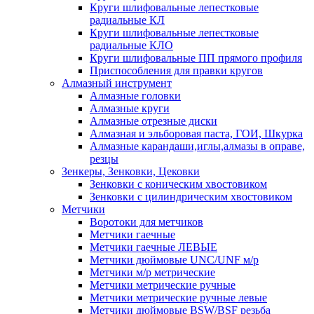
Круги шлифовальные лепестковые
радиальные КЛ
Круги шлифовальные лепестковые
радиальные КЛО
Круги шлифовальные ПП прямого профиля
Приспособления для правки кругов
Алмазный инструмент
Алмазные головки
Алмазные круги
Алмазные отрезные диски
Алмазная и эльборовая паста, ГОИ, Шкурка
Алмазные карандаши,иглы,алмазы в оправе,
резцы
Зенкеры, Зенковки, Цековки
Зенковки с коническим хвостовиком
Зенковки с цилиндрическим хвостовиком
Метчики
Воротоки для метчиков
Метчики гаечные
Метчики гаечные ЛЕВЫЕ
Метчики дюймовые UNC/UNF м/р
Метчики м/р метрические
Метчики метрические ручные
Метчики метрические ручные левые
Метчики дюймовые BSW/BSF резьба