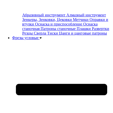
Абразивный инструмент
Алмазный инструмент
Зенкеры, Зенковки, Цековки
Метчики
Оправки и
втулки
Оснаска и приспособление
Оснаска
станочная
Патроны станочные
Плашки
Развертки
Резцы
Сверла
Тиски
Цанги и цанговые патроны
Фрезы угловые