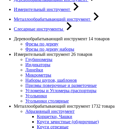
Измерительный инструмент
Металлообрабатывающий инструмент
Слесарные инструменты
Деревообрабатывающий инструмент
14 товаров
Фрезы по дереву
Фрезы по дереву наборы
Измерительный инструмент
26 товаров
Глубиномеры
Индикаторы
Линейки
Микрометры
Наборы щупов, шаблонов
Призмы поверочные и разметочные
Угломеры и Угломеры-траспортиры
Угольники
Угольники столярные
Металлообрабатывающий инструмент
1732 товара
Абразивный инструмент
Корщетки, Чашки
Круги зачистные (обдирочные)
Круги отрезные