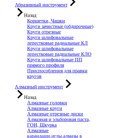
Абразивный инструмент
Назад
Корщетки, Чашки
Круги зачистные (обдирочные)
Круги отрезные
Круги шлифовальные
лепестковые радиальные КЛ
Круги шлифовальные
лепестковые радиальные КЛО
Круги шлифовальные ПП
прямого профиля
Приспособления для правки
кругов
Алмазный инструмент
Назад
Алмазные головки
Алмазные круги
Алмазные отрезные диски
Алмазная и эльборовая паста,
ГОИ, Шкурка
Алмазные
карандаши,иглы,алмазы в