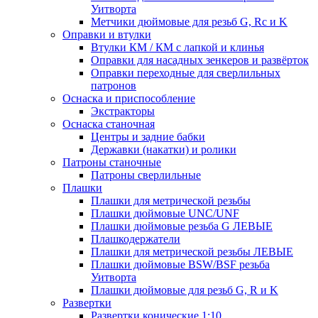
Уитворта
Метчики дюймовые для резьб G, Rc и K
Оправки и втулки
Втулки КМ / КМ с лапкой и клинья
Оправки для насадных зенкеров и развёрток
Оправки переходные для сверлильных
патронов
Оснаска и приспособление
Экстракторы
Оснаска станочная
Центры и задние бабки
Державки (накатки) и ролики
Патроны станочные
Патроны сверлильные
Плашки
Плашки для метрической резьбы
Плашки дюймовые UNC/UNF
Плашки дюймовые резьба G ЛЕВЫЕ
Плашкодержатели
Плашки для метрической резьбы ЛЕВЫЕ
Плашки дюймовые BSW/BSF резьба
Уитворта
Плашки дюймовые для резьб G, R и K
Развертки
Развертки конические 1:10