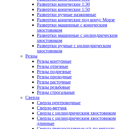
Развертки конические 1:30
Развертки конические 1:50
Развертки ручные разжимные
Развертки конические под конус Морзе
Развертки машинные с коническим
хвостовиком
Развертки машинные с цилиндрическим
хвостовиком
Развертки ручные с цилиндрическим
хвостовиком
Резцы
Резцы контурные
Резцы отрезные
Резцы подрезные
Резцы проходные
Резцы расточные
Резцы резьбовые
Резцы строгальные
Сверла
Сверла центровочные
Сверло-метчик
Сверла с цилиндрическим хвостовиком
Сверла с цилиндрическим хвостовиком
длинные
Сверла твердосплавные ц/х по металлу