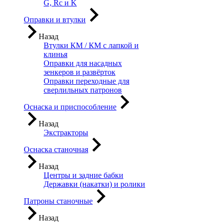
G, Rc и K
Оправки и втулки
Назад
Втулки КМ / КМ с лапкой и
клинья
Оправки для насадных
зенкеров и развёрток
Оправки переходные для
сверлильных патронов
Оснаска и приспособление
Назад
Экстракторы
Оснаска станочная
Назад
Центры и задние бабки
Державки (накатки) и ролики
Патроны станочные
Назад