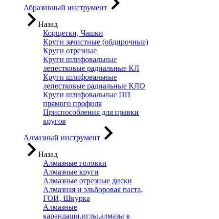
Абразивный инструмент
Назад
Корщетки, Чашки
Круги зачистные (обдирочные)
Круги отрезные
Круги шлифовальные
лепестковые радиальные КЛ
Круги шлифовальные
лепестковые радиальные КЛО
Круги шлифовальные ПП
прямого профиля
Приспособления для правки
кругов
Алмазный инструмент
Назад
Алмазные головки
Алмазные круги
Алмазные отрезные диски
Алмазная и эльборовая паста,
ГОИ, Шкурка
Алмазные
карандаши,иглы,алмазы в