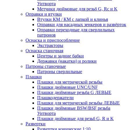
Уитворта
Метчики дюймовые для резьб G, Rc и K
Оправки и втулки
Втулки КМ / КМ с лапкой и клинья
Оправки для насадных зенкеров и развёрток
Оправки переходные для сверлильных
патронов
Оснаска и приспособление
Экстракторы
Оснаска станочная
Центры и задние бабки
Державки (накатки) и ролики
Патроны станочные
Патроны сверлильные
Плашки
Плашки для метрической резьбы
Плашки дюймовые UNC/UNF
Плашки дюймовые резьба G ЛЕВЫЕ
Плашкодержатели
Плашки для метрической резьбы ЛЕВЫЕ
Плашки дюймовые BSW/BSF резьба
Уитворта
Плашки дюймовые для резьб G, R и K
Развертки
Развертки конические 1:10