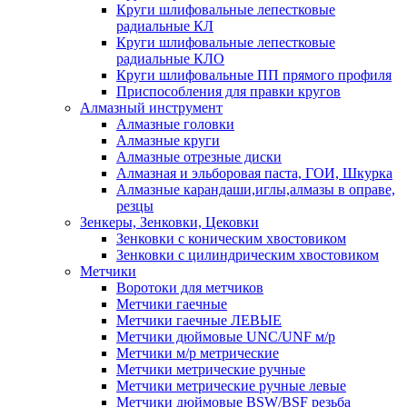
Круги шлифовальные лепестковые
радиальные КЛ
Круги шлифовальные лепестковые
радиальные КЛО
Круги шлифовальные ПП прямого профиля
Приспособления для правки кругов
Алмазный инструмент
Алмазные головки
Алмазные круги
Алмазные отрезные диски
Алмазная и эльборовая паста, ГОИ, Шкурка
Алмазные карандаши,иглы,алмазы в оправе,
резцы
Зенкеры, Зенковки, Цековки
Зенковки с коническим хвостовиком
Зенковки с цилиндрическим хвостовиком
Метчики
Воротоки для метчиков
Метчики гаечные
Метчики гаечные ЛЕВЫЕ
Метчики дюймовые UNC/UNF м/р
Метчики м/р метрические
Метчики метрические ручные
Метчики метрические ручные левые
Метчики дюймовые BSW/BSF резьба