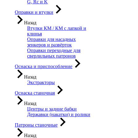
G, Rc и K
Оправки и втулки
Назад
Втулки КМ / КМ с лапкой и
клинья
Оправки для насадных
зенкеров и развёрток
Оправки переходные для
сверлильных патронов
Оснаска и приспособление
Назад
Экстракторы
Оснаска станочная
Назад
Центры и задние бабки
Державки (накатки) и ролики
Патроны станочные
Назад