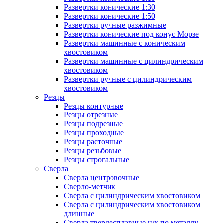
Развертки конические 1:30
Развертки конические 1:50
Развертки ручные разжимные
Развертки конические под конус Морзе
Развертки машинные с коническим
хвостовиком
Развертки машинные с цилиндрическим
хвостовиком
Развертки ручные с цилиндрическим
хвостовиком
Резцы
Резцы контурные
Резцы отрезные
Резцы подрезные
Резцы проходные
Резцы расточные
Резцы резьбовые
Резцы строгальные
Сверла
Сверла центровочные
Сверло-метчик
Сверла с цилиндрическим хвостовиком
Сверла с цилиндрическим хвостовиком
длинные
Сверла твердосплавные ц/х по металлу