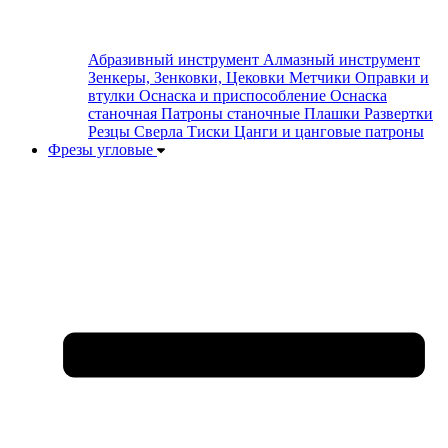
Абразивный инструмент
Алмазный инструмент
Зенкеры, Зенковки, Цековки
Метчики
Оправки и
втулки
Оснаска и приспособление
Оснаска
станочная
Патроны станочные
Плашки
Развертки
Резцы
Сверла
Тиски
Цанги и цанговые патроны
Фрезы угловые