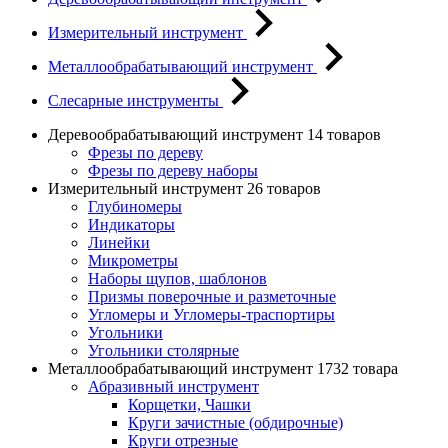
Измерительный инструмент
Металлообрабатывающий инструмент
Слесарные инструменты
Деревообрабатывающий инструмент
14 товаров
Фрезы по дереву
Фрезы по дереву наборы
Измерительный инструмент
26 товаров
Глубиномеры
Индикаторы
Линейки
Микрометры
Наборы щупов, шаблонов
Призмы поверочные и разметочные
Угломеры и Угломеры-траспортиры
Угольники
Угольники столярные
Металлообрабатывающий инструмент
1732 товара
Абразивный инструмент
Корщетки, Чашки
Круги зачистные (обдирочные)
Круги отрезные