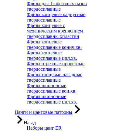
Фрезы для Т-образных пазов
твердосплавные
Фрезы концевые радиусные
твердосплавные
Фрезы концевые с
механическим креплением
твердосплавны хпластин
Фрезы концевые
твердосплавные конич.хв.
Фрезы концевые
твердосплавные цил.хв.
Фрезы отрезные-прорезные
твердосплавные
Фрезы торцевые насадные
твердосплавные
Фрезы шпоночные
твердосплавные кон.хв.
Фрезы шпоночные
твердосплавные цил.хв.
Цанги и цанговые патроны
Назад
Наборы цанг ER