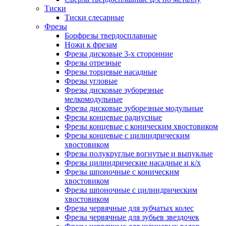
Тиски
Тиски слесарные
Фрезы
Борфрезы твердосплавные
Ножи к фрезам
Фрезы дисковые 3-х сторонние
Фрезы отрезные
Фрезы торцевые насадные
Фрезы угловые
Фрезы дисковые зуборезные
мелкомодульные
Фрезы дисковые зуборезные модульные
Фрезы концевые радиусные
Фрезы концевые с коническим хвостовиком
Фрезы концевые с цилиндрическим
хвостовиком
Фрезы полукруглые вогнутые и выпуклые
Фрезы цилиндрические насадные и к/х
Фрезы шпоночные с коническим
хвостовиком
Фрезы шпоночные с цилиндрическим
хвостовиком
Фрезы червячные для зубчатых колес
Фрезы червячные для зубьев звездочек