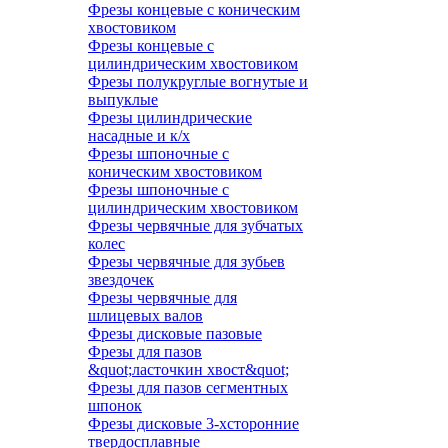
Фрезы концевые с коническим
хвостовиком
Фрезы концевые с
цилиндрическим хвостовиком
Фрезы полукруглые вогнутые и
выпуклые
Фрезы цилиндрические
насадные и к/х
Фрезы шпоночные с
коническим хвостовиком
Фрезы шпоночные с
цилиндрическим хвостовиком
Фрезы червячные для зубчатых
колес
Фрезы червячные для зубьев
звездочек
Фрезы червячные для
шлицевых валов
Фрезы дисковые пазовые
Фрезы для пазов
&quot;ласточкин хвост&quot;
Фрезы для пазов сегментных
шпонок
Фрезы дисковые 3-хсторонние
твердосплавные