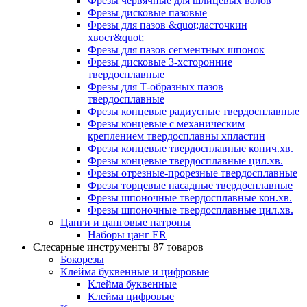
Фрезы червячные для шлицевых валов
Фрезы дисковые пазовые
Фрезы для пазов &quot;ласточкин
хвост&quot;
Фрезы для пазов сегментных шпонок
Фрезы дисковые 3-хсторонние
твердосплавные
Фрезы для Т-образных пазов
твердосплавные
Фрезы концевые радиусные твердосплавные
Фрезы концевые с механическим
креплением твердосплавны хпластин
Фрезы концевые твердосплавные конич.хв.
Фрезы концевые твердосплавные цил.хв.
Фрезы отрезные-прорезные твердосплавные
Фрезы торцевые насадные твердосплавные
Фрезы шпоночные твердосплавные кон.хв.
Фрезы шпоночные твердосплавные цил.хв.
Цанги и цанговые патроны
Наборы цанг ER
Слесарные инструменты
87 товаров
Бокорезы
Клейма буквенные и цифровые
Клейма буквенные
Клейма цифровые