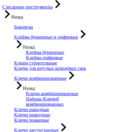
Слесарные инструменты
Назад
Бокорезы
Клейма буквенные и цифровые
Назад
Клейма буквенные
Клейма цифровые
Клещи строительные
Ключи для круглых шлицевых гаек
Ключи комбинированные
Назад
Ключи комбинированные
Наборы Ключей
комбинированных
Ключи накидные
Ключи разводные
Ключи рожковые
Ключи шестигранные