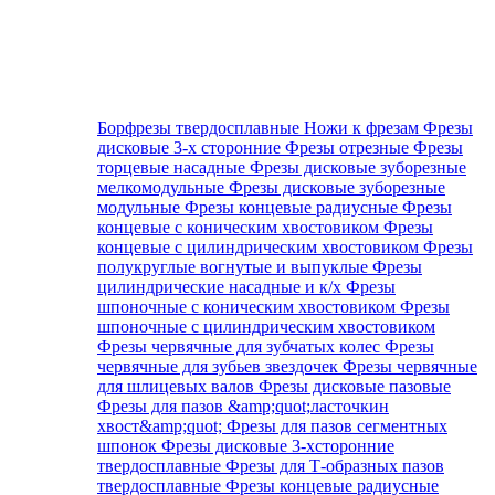
Борфрезы твердосплавные
Ножи к фрезам
Фрезы
дисковые 3-х сторонние
Фрезы отрезные
Фрезы
торцевые насадные
Фрезы дисковые зуборезные
мелкомодульные
Фрезы дисковые зуборезные
модульные
Фрезы концевые радиусные
Фрезы
концевые с коническим хвостовиком
Фрезы
концевые с цилиндрическим хвостовиком
Фрезы
полукруглые вогнутые и выпуклые
Фрезы
цилиндрические насадные и к/х
Фрезы
шпоночные с коническим хвостовиком
Фрезы
шпоночные с цилиндрическим хвостовиком
Фрезы червячные для зубчатых колес
Фрезы
червячные для зубьев звездочек
Фрезы червячные
для шлицевых валов
Фрезы дисковые пазовые
Фрезы для пазов &amp;quot;ласточкин
хвост&amp;quot;
Фрезы для пазов сегментных
шпонок
Фрезы дисковые 3-хсторонние
твердосплавные
Фрезы для Т-образных пазов
твердосплавные
Фрезы концевые радиусные