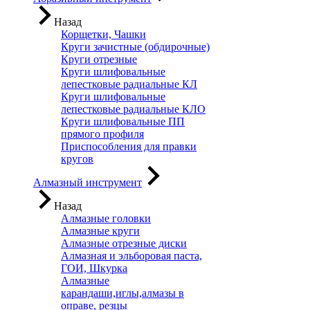
Назад
Корщетки, Чашки
Круги зачистные (обдирочные)
Круги отрезные
Круги шлифовальные
лепестковые радиальные КЛ
Круги шлифовальные
лепестковые радиальные КЛО
Круги шлифовальные ПП
прямого профиля
Приспособления для правки
кругов
Алмазный инструмент
Назад
Алмазные головки
Алмазные круги
Алмазные отрезные диски
Алмазная и эльборовая паста,
ГОИ, Шкурка
Алмазные
карандаши,иглы,алмазы в
оправе, резцы