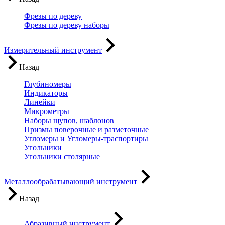
Фрезы по дереву
Фрезы по дереву наборы
Измерительный инструмент
Назад
Глубиномеры
Индикаторы
Линейки
Микрометры
Наборы щупов, шаблонов
Призмы поверочные и разметочные
Угломеры и Угломеры-траспортиры
Угольники
Угольники столярные
Металлообрабатывающий инструмент
Назад
Абразивный инструмент