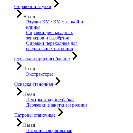
Оправки и втулки
Назад
Втулки КМ / КМ с лапкой и
клинья
Оправки для насадных
зенкеров и развёрток
Оправки переходные для
сверлильных патронов
Оснаска и приспособление
Назад
Экстракторы
Оснаска станочная
Назад
Центры и задние бабки
Державки (накатки) и ролики
Патроны станочные
Назад
Патроны сверлильные