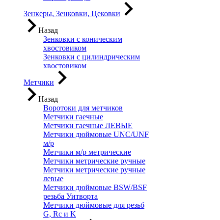
Зенкеры, Зенковки, Цековки
Назад
Зенковки с коническим
хвостовиком
Зенковки с цилиндрическим
хвостовиком
Метчики
Назад
Воротоки для метчиков
Метчики гаечные
Метчики гаечные ЛЕВЫЕ
Метчики дюймовые UNC/UNF
м/р
Метчики м/р метрические
Метчики метрические ручные
Метчики метрические ручные
левые
Метчики дюймовые BSW/BSF
резьба Уитворта
Метчики дюймовые для резьб
G, Rc и K