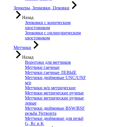
Зенкеры, Зенковки, Цековки
Назад
Зенковки с коническим
хвостовиком
Зенковки с цилиндрическим
хвостовиком
Метчики
Назад
Воротоки для метчиков
Метчики гаечные
Метчики гаечные ЛЕВЫЕ
Метчики дюймовые UNC/UNF
м/р
Метчики м/р метрические
Метчики метрические ручные
Метчики метрические ручные
левые
Метчики дюймовые BSW/BSF
резьба Уитворта
Метчики дюймовые для резьб
G, Rc и K