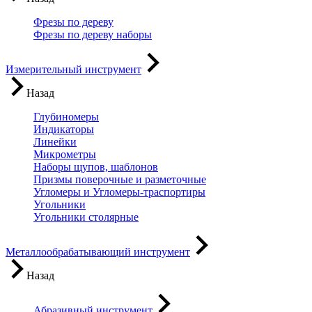
Фрезы по дереву
Фрезы по дереву наборы
Измерительный инструмент
Назад
Глубиномеры
Индикаторы
Линейки
Микрометры
Наборы щупов, шаблонов
Призмы поверочные и разметочные
Угломеры и Угломеры-траспортиры
Угольники
Угольники столярные
Металлообрабатывающий инструмент
Назад
Абразивный инструмент