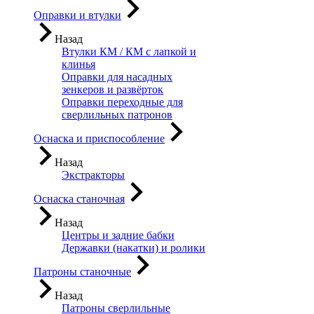
Оправки и втулки
Назад
Втулки КМ / КМ с лапкой и
клинья
Оправки для насадных
зенкеров и развёрток
Оправки переходные для
сверлильных патронов
Оснаска и приспособление
Назад
Экстракторы
Оснаска станочная
Назад
Центры и задние бабки
Державки (накатки) и ролики
Патроны станочные
Назад
Патроны сверлильные