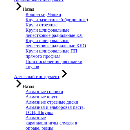
Назад
Корщетки, Чашки
Круги зачистные (обдирочные)
Круги отрезные
Круги шлифовальные
лепестковые радиальные КЛ
Круги шлифовальные
лепестковые радиальные КЛО
Круги шлифовальные ПП
прямого профиля
Приспособления для правки
кругов
Алмазный инструмент
Назад
Алмазные головки
Алмазные круги
Алмазные отрезные диски
Алмазная и эльборовая паста,
ГОИ, Шкурка
Алмазные
карандаши,иглы,алмазы в
оправе, резцы