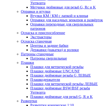
Уитворта
Метчики дюймовые для резьб G, Rc и K
Оправки и втулки
Втулки КМ / КМ с лапкой и клинья
Оправки для насадных зенкеров и развёрток
Оправки переходные для сверлильных
патронов
Оснаска и приспособление
Экстракторы
Оснаска станочная
Центры и задние бабки
Державки (накатки) и ролики
Патроны станочные
Патроны сверлильные
Плашки
Плашки для метрической резьбы
Плашки дюймовые UNC/UNF
Плашки дюймовые резьба G ЛЕВЫЕ
Плашкодержатели
Плашки для метрической резьбы ЛЕВЫЕ
Плашки дюймовые BSW/BSF резьба
Уитворта
Плашки дюймовые для резьб G, R и K
Развертки
Развертки конические 1:10