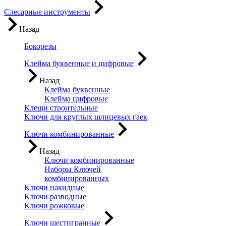
Слесарные инструменты
Назад
Бокорезы
Клейма буквенные и цифровые
Назад
Клейма буквенные
Клейма цифровые
Клещи строительные
Ключи для круглых шлицевых гаек
Ключи комбинированные
Назад
Ключи комбинированные
Наборы Ключей
комбинированных
Ключи накидные
Ключи разводные
Ключи рожковые
Ключи шестигранные