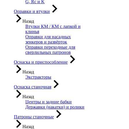
G, Rc и K
Оправки и втулки
Назад
Втулки КМ / КМ с лапкой и
клинья
Оправки для насадных
зенкеров и развёрток
Оправки переходные для
сверлильных патронов
Оснаска и приспособление
Назад
Экстракторы
Оснаска станочная
Назад
Центры и задние бабки
Державки (накатки) и ролики
Патроны станочные
Назад