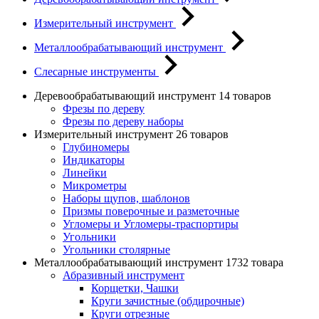
Измерительный инструмент
Металлообрабатывающий инструмент
Слесарные инструменты
Деревообрабатывающий инструмент
14 товаров
Фрезы по дереву
Фрезы по дереву наборы
Измерительный инструмент
26 товаров
Глубиномеры
Индикаторы
Линейки
Микрометры
Наборы щупов, шаблонов
Призмы поверочные и разметочные
Угломеры и Угломеры-траспортиры
Угольники
Угольники столярные
Металлообрабатывающий инструмент
1732 товара
Абразивный инструмент
Корщетки, Чашки
Круги зачистные (обдирочные)
Круги отрезные