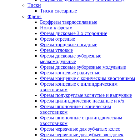
Тиски
Тиски слесарные
Фрезы
Борфрезы твердосплавные
Ножи к фрезам
Фрезы дисковые 3-х сторонние
Фрезы отрезные
Фрезы торцевые насадные
Фрезы угловые
Фрезы дисковые зуборезные
мелкомодульные
Фрезы дисковые зуборезные модульные
Фрезы концевые радиусные
Фрезы концевые с коническим хвостовиком
Фрезы концевые с цилиндрическим
хвостовиком
Фрезы полукруглые вогнутые и выпуклые
Фрезы цилиндрические насадные и к/х
Фрезы шпоночные с коническим
хвостовиком
Фрезы шпоночные с цилиндрическим
хвостовиком
Фрезы червячные для зубчатых колес
Фрезы червячные для зубьев звездочек