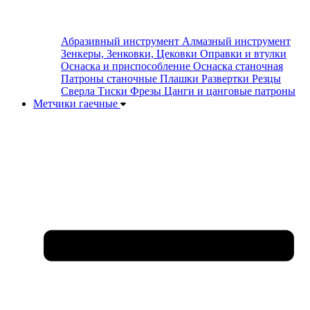
Абразивный инструмент
Алмазный инструмент
Зенкеры, Зенковки, Цековки
Оправки и втулки
Оснаска и приспособление
Оснаска станочная
Патроны станочные
Плашки
Развертки
Резцы
Сверла
Тиски
Фрезы
Цанги и цанговые патроны
Метчики гаечные