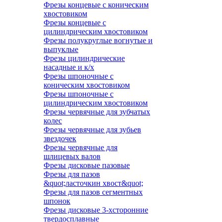
Фрезы концевые с коническим
хвостовиком
Фрезы концевые с
цилиндрическим хвостовиком
Фрезы полукруглые вогнутые и
выпуклые
Фрезы цилиндрические
насадные и к/х
Фрезы шпоночные с
коническим хвостовиком
Фрезы шпоночные с
цилиндрическим хвостовиком
Фрезы червячные для зубчатых
колес
Фрезы червячные для зубьев
звездочек
Фрезы червячные для
шлицевых валов
Фрезы дисковые пазовые
Фрезы для пазов
&quot;ласточкин хвост&quot;
Фрезы для пазов сегментных
шпонок
Фрезы дисковые 3-хсторонние
твердосплавные