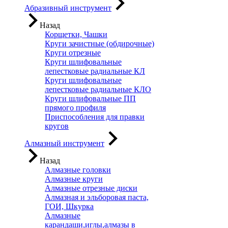
Абразивный инструмент
Назад
Корщетки, Чашки
Круги зачистные (обдирочные)
Круги отрезные
Круги шлифовальные
лепестковые радиальные КЛ
Круги шлифовальные
лепестковые радиальные КЛО
Круги шлифовальные ПП
прямого профиля
Приспособления для правки
кругов
Алмазный инструмент
Назад
Алмазные головки
Алмазные круги
Алмазные отрезные диски
Алмазная и эльборовая паста,
ГОИ, Шкурка
Алмазные
карандаши,иглы,алмазы в