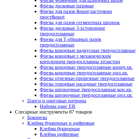
Фрезы червячные для шлицевых валов
Фрезы дисковые пазовые
Фрезы для пазов &quot;ласточкин
хвост&quot;
Фрезы для пазов сегментных шпонок
Фрезы дисковые 3-хсторонние
твердосплавные
Фрезы для Т-образных пазов
твердосплавные
Фрезы концевые радиусные твердосплавные
Фрезы концевые с механическим
креплением твердосплавны хпластин
Фрезы концевые твердосплавные конич.хв.
Фрезы концевые твердосплавные цил.хв.
Фрезы отрезные-прорезные твердосплавные
Фрезы торцевые насадные твердосплавные
Фрезы шпоночные твердосплавные кон.хв.
Фрезы шпоночные твердосплавные цил.хв.
Цанги и цанговые патроны
Наборы цанг ER
Слесарные инструменты
87 товаров
Бокорезы
Клейма буквенные и цифровые
Клейма буквенные
Клейма цифровые