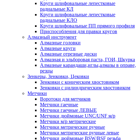
Круги шлифовальные лепестковые
радиальные КЛ
Круги шлифовальные лепестковые
радиальные КЛО
Круги шлифовальные ПП прямого профиля
Приспособления для правки кругов
Алмазный инструмент
Алмазные головки
Алмазные круги
Алмазные отрезные диски
Алмазная и эльборовая паста, ГОИ, Шкурка
Алмазные карандаши,иглы,алмазы в оправе,
резцы
Зенкеры, Зенковки, Цековки
Зенковки с коническим хвостовиком
Зенковки с цилиндрическим хвостовиком
Метчики
Воротоки для метчиков
Метчики гаечные
Метчики гаечные ЛЕВЫЕ
Метчики дюймовые UNC/UNF м/р
Метчики м/р метрические
Метчики метрические ручные
Метчики метрические ручные левые
Метчики дюймовые BSW/BSF резьба