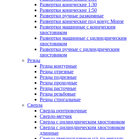
Развертки конические 1:30
Развертки конические 1:50
Развертки ручные разжимные
Развертки конические под конус Морзе
Развертки машинные с коническим
хвостовиком
Развертки машинные с цилиндрическим
хвостовиком
Развертки ручные с цилиндрическим
хвостовиком
Резцы
Резцы контурные
Резцы отрезные
Резцы подрезные
Резцы проходные
Резцы расточные
Резцы резьбовые
Резцы строгальные
Сверла
Сверла центровочные
Сверло-метчик
Сверла с цилиндрическим хвостовиком
Сверла с цилиндрическим хвостовиком
длинные
Сверла твердосплавные ц/х по металлу