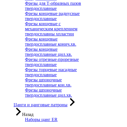
Фрезы для Т-образных пазов
твердосплавные
Фрезы концевые радиусные
твердосплавные
Фрезы концевые с
механическим креплением
твердосплавны хпластин
Фрезы концевые
твердосплавные конич.хв.
Фрезы концевые
твердосплавные цил.хв.
Фрезы отрезные-прорезные
твердосплавные
Фрезы торцевые насадные
твердосплавные
Фрезы шпоночные
твердосплавные кон.хв.
Фрезы шпоночные
твердосплавные цил.хв.
Цанги и цанговые патроны
Назад
Наборы цанг ER