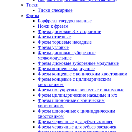
Тиски
Тиски слесарные
Фрезы
Борфрезы твердосплавные
Ножи к фрезам
Фрезы дисковые 3-х сторонние
Фрезы отрезные
Фрезы торцевые насадные
Фрезы угловые
Фрезы дисковые зуборезные
мелкомодульные
Фрезы дисковые зуборезные модульные
Фрезы концевые радиусные
Фрезы концевые с коническим хвостовиком
Фрезы концевые с цилиндрическим
хвостовиком
Фрезы полукруглые вогнутые и выпуклые
Фрезы цилиндрические насадные и к/х
Фрезы шпоночные с коническим
хвостовиком
Фрезы шпоночные с цилиндрическим
хвостовиком
Фрезы червячные для зубчатых колес
Фрезы червячные для зубьев звездочек