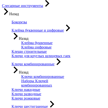
Слесарные инструменты
Назад
Бокорезы
Клейма буквенные и цифровые
Назад
Клейма буквенные
Клейма цифровые
Клещи строительные
Ключи для круглых шлицевых гаек
Ключи комбинированные
Назад
Ключи комбинированные
Наборы Ключей
комбинированных
Ключи накидные
Ключи разводные
Ключи рожковые
Ключи шестигранные