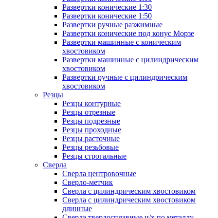
Развертки конические 1:30
Развертки конические 1:50
Развертки ручные разжимные
Развертки конические под конус Морзе
Развертки машинные с коническим
хвостовиком
Развертки машинные с цилиндрическим
хвостовиком
Развертки ручные с цилиндрическим
хвостовиком
Резцы
Резцы контурные
Резцы отрезные
Резцы подрезные
Резцы проходные
Резцы расточные
Резцы резьбовые
Резцы строгальные
Сверла
Сверла центровочные
Сверло-метчик
Сверла с цилиндрическим хвостовиком
Сверла с цилиндрическим хвостовиком
длинные
Сверла твердосплавные ц/х по металлу