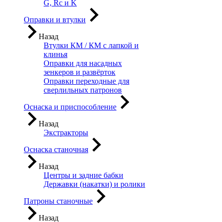
G, Rc и K
Оправки и втулки
Назад
Втулки КМ / КМ с лапкой и
клинья
Оправки для насадных
зенкеров и развёрток
Оправки переходные для
сверлильных патронов
Оснаска и приспособление
Назад
Экстракторы
Оснаска станочная
Назад
Центры и задние бабки
Державки (накатки) и ролики
Патроны станочные
Назад