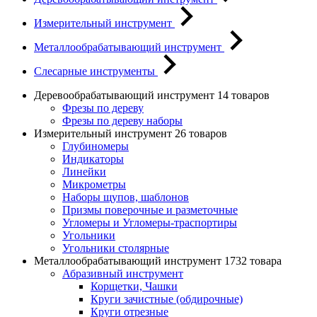
Измерительный инструмент
Металлообрабатывающий инструмент
Слесарные инструменты
Деревообрабатывающий инструмент
14 товаров
Фрезы по дереву
Фрезы по дереву наборы
Измерительный инструмент
26 товаров
Глубиномеры
Индикаторы
Линейки
Микрометры
Наборы щупов, шаблонов
Призмы поверочные и разметочные
Угломеры и Угломеры-траспортиры
Угольники
Угольники столярные
Металлообрабатывающий инструмент
1732 товара
Абразивный инструмент
Корщетки, Чашки
Круги зачистные (обдирочные)
Круги отрезные