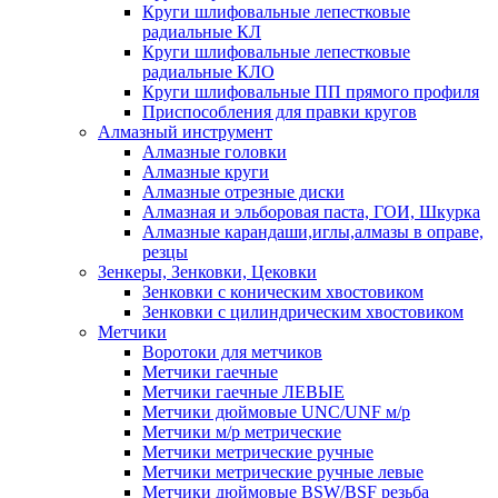
Круги шлифовальные лепестковые
радиальные КЛ
Круги шлифовальные лепестковые
радиальные КЛО
Круги шлифовальные ПП прямого профиля
Приспособления для правки кругов
Алмазный инструмент
Алмазные головки
Алмазные круги
Алмазные отрезные диски
Алмазная и эльборовая паста, ГОИ, Шкурка
Алмазные карандаши,иглы,алмазы в оправе,
резцы
Зенкеры, Зенковки, Цековки
Зенковки с коническим хвостовиком
Зенковки с цилиндрическим хвостовиком
Метчики
Воротоки для метчиков
Метчики гаечные
Метчики гаечные ЛЕВЫЕ
Метчики дюймовые UNC/UNF м/р
Метчики м/р метрические
Метчики метрические ручные
Метчики метрические ручные левые
Метчики дюймовые BSW/BSF резьба