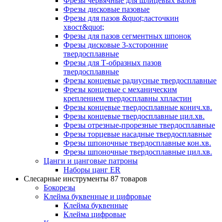
Фрезы червячные для шлицевых валов
Фрезы дисковые пазовые
Фрезы для пазов &quot;ласточкин
хвост&quot;
Фрезы для пазов сегментных шпонок
Фрезы дисковые 3-хсторонние
твердосплавные
Фрезы для Т-образных пазов
твердосплавные
Фрезы концевые радиусные твердосплавные
Фрезы концевые с механическим
креплением твердосплавны хпластин
Фрезы концевые твердосплавные конич.хв.
Фрезы концевые твердосплавные цил.хв.
Фрезы отрезные-прорезные твердосплавные
Фрезы торцевые насадные твердосплавные
Фрезы шпоночные твердосплавные кон.хв.
Фрезы шпоночные твердосплавные цил.хв.
Цанги и цанговые патроны
Наборы цанг ER
Слесарные инструменты
87 товаров
Бокорезы
Клейма буквенные и цифровые
Клейма буквенные
Клейма цифровые