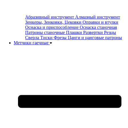
Абразивный инструмент
Алмазный инструмент
Зенкеры, Зенковки, Цековки
Оправки и втулки
Оснаска и приспособление
Оснаска станочная
Патроны станочные
Плашки
Развертки
Резцы
Сверла
Тиски
Фрезы
Цанги и цанговые патроны
Метчики гаечные