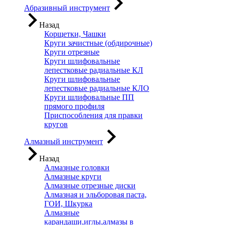
Абразивный инструмент
Назад
Корщетки, Чашки
Круги зачистные (обдирочные)
Круги отрезные
Круги шлифовальные
лепестковые радиальные КЛ
Круги шлифовальные
лепестковые радиальные КЛО
Круги шлифовальные ПП
прямого профиля
Приспособления для правки
кругов
Алмазный инструмент
Назад
Алмазные головки
Алмазные круги
Алмазные отрезные диски
Алмазная и эльборовая паста,
ГОИ, Шкурка
Алмазные
карандаши,иглы,алмазы в