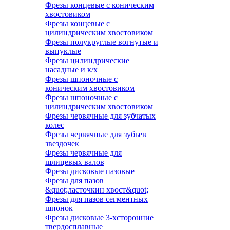
Фрезы концевые с коническим
хвостовиком
Фрезы концевые с
цилиндрическим хвостовиком
Фрезы полукруглые вогнутые и
выпуклые
Фрезы цилиндрические
насадные и к/х
Фрезы шпоночные с
коническим хвостовиком
Фрезы шпоночные с
цилиндрическим хвостовиком
Фрезы червячные для зубчатых
колес
Фрезы червячные для зубьев
звездочек
Фрезы червячные для
шлицевых валов
Фрезы дисковые пазовые
Фрезы для пазов
&quot;ласточкин хвост&quot;
Фрезы для пазов сегментных
шпонок
Фрезы дисковые 3-хсторонние
твердосплавные