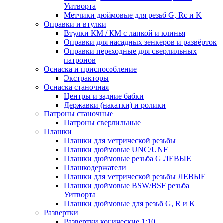
Уитворта
Метчики дюймовые для резьб G, Rc и K
Оправки и втулки
Втулки КМ / КМ с лапкой и клинья
Оправки для насадных зенкеров и развёрток
Оправки переходные для сверлильных
патронов
Оснаска и приспособление
Экстракторы
Оснаска станочная
Центры и задние бабки
Державки (накатки) и ролики
Патроны станочные
Патроны сверлильные
Плашки
Плашки для метрической резьбы
Плашки дюймовые UNC/UNF
Плашки дюймовые резьба G ЛЕВЫЕ
Плашкодержатели
Плашки для метрической резьбы ЛЕВЫЕ
Плашки дюймовые BSW/BSF резьба
Уитворта
Плашки дюймовые для резьб G, R и K
Развертки
Развертки конические 1:10