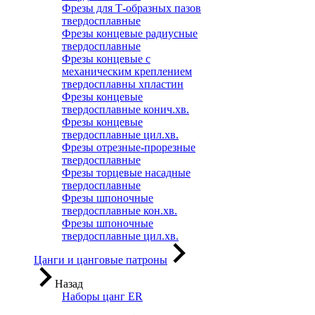
Фрезы для Т-образных пазов
твердосплавные
Фрезы концевые радиусные
твердосплавные
Фрезы концевые с
механическим креплением
твердосплавны хпластин
Фрезы концевые
твердосплавные конич.хв.
Фрезы концевые
твердосплавные цил.хв.
Фрезы отрезные-прорезные
твердосплавные
Фрезы торцевые насадные
твердосплавные
Фрезы шпоночные
твердосплавные кон.хв.
Фрезы шпоночные
твердосплавные цил.хв.
Цанги и цанговые патроны
Назад
Наборы цанг ER