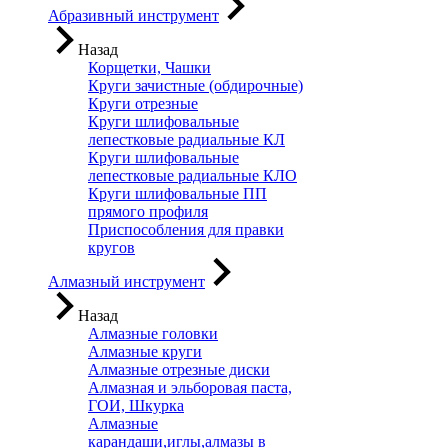
Абразивный инструмент
Назад
Корщетки, Чашки
Круги зачистные (обдирочные)
Круги отрезные
Круги шлифовальные
лепестковые радиальные КЛ
Круги шлифовальные
лепестковые радиальные КЛО
Круги шлифовальные ПП
прямого профиля
Приспособления для правки
кругов
Алмазный инструмент
Назад
Алмазные головки
Алмазные круги
Алмазные отрезные диски
Алмазная и эльборовая паста,
ГОИ, Шкурка
Алмазные
карандаши,иглы,алмазы в