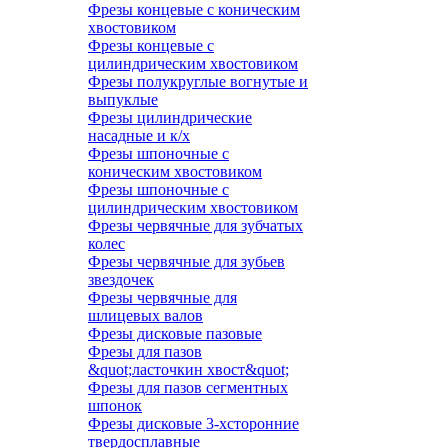
Фрезы концевые с коническим
хвостовиком
Фрезы концевые с
цилиндрическим хвостовиком
Фрезы полукруглые вогнутые и
выпуклые
Фрезы цилиндрические
насадные и к/х
Фрезы шпоночные с
коническим хвостовиком
Фрезы шпоночные с
цилиндрическим хвостовиком
Фрезы червячные для зубчатых
колес
Фрезы червячные для зубьев
звездочек
Фрезы червячные для
шлицевых валов
Фрезы дисковые пазовые
Фрезы для пазов
&quot;ласточкин хвост&quot;
Фрезы для пазов сегментных
шпонок
Фрезы дисковые 3-хсторонние
твердосплавные