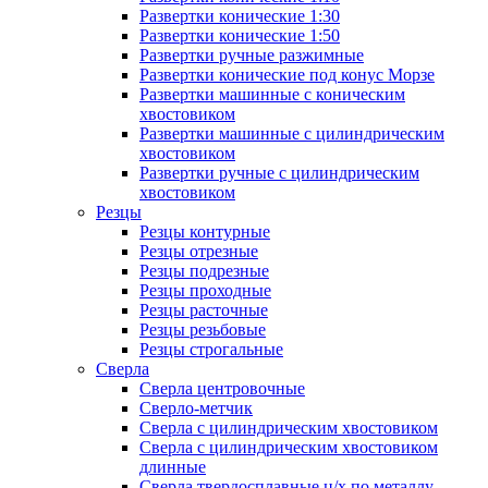
Развертки конические 1:30
Развертки конические 1:50
Развертки ручные разжимные
Развертки конические под конус Морзе
Развертки машинные с коническим
хвостовиком
Развертки машинные с цилиндрическим
хвостовиком
Развертки ручные с цилиндрическим
хвостовиком
Резцы
Резцы контурные
Резцы отрезные
Резцы подрезные
Резцы проходные
Резцы расточные
Резцы резьбовые
Резцы строгальные
Сверла
Сверла центровочные
Сверло-метчик
Сверла с цилиндрическим хвостовиком
Сверла с цилиндрическим хвостовиком
длинные
Сверла твердосплавные ц/х по металлу