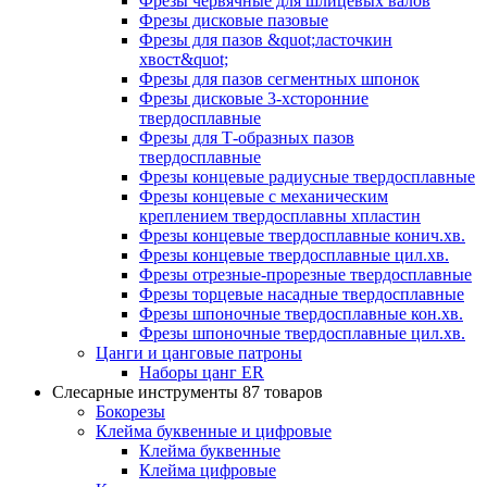
Фрезы червячные для шлицевых валов
Фрезы дисковые пазовые
Фрезы для пазов &quot;ласточкин
хвост&quot;
Фрезы для пазов сегментных шпонок
Фрезы дисковые 3-хсторонние
твердосплавные
Фрезы для Т-образных пазов
твердосплавные
Фрезы концевые радиусные твердосплавные
Фрезы концевые с механическим
креплением твердосплавны хпластин
Фрезы концевые твердосплавные конич.хв.
Фрезы концевые твердосплавные цил.хв.
Фрезы отрезные-прорезные твердосплавные
Фрезы торцевые насадные твердосплавные
Фрезы шпоночные твердосплавные кон.хв.
Фрезы шпоночные твердосплавные цил.хв.
Цанги и цанговые патроны
Наборы цанг ER
Слесарные инструменты
87 товаров
Бокорезы
Клейма буквенные и цифровые
Клейма буквенные
Клейма цифровые