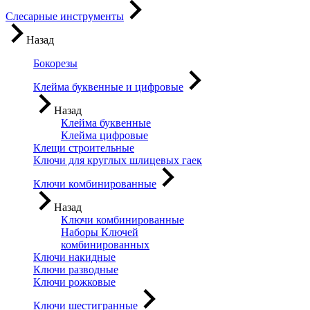
Слесарные инструменты
Назад
Бокорезы
Клейма буквенные и цифровые
Назад
Клейма буквенные
Клейма цифровые
Клещи строительные
Ключи для круглых шлицевых гаек
Ключи комбинированные
Назад
Ключи комбинированные
Наборы Ключей
комбинированных
Ключи накидные
Ключи разводные
Ключи рожковые
Ключи шестигранные