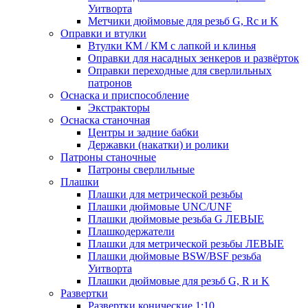
Уитворта
Метчики дюймовые для резьб G, Rc и K
Оправки и втулки
Втулки КМ / КМ с лапкой и клинья
Оправки для насадных зенкеров и развёрток
Оправки переходные для сверлильных
патронов
Оснаска и приспособление
Экстракторы
Оснаска станочная
Центры и задние бабки
Державки (накатки) и ролики
Патроны станочные
Патроны сверлильные
Плашки
Плашки для метрической резьбы
Плашки дюймовые UNC/UNF
Плашки дюймовые резьба G ЛЕВЫЕ
Плашкодержатели
Плашки для метрической резьбы ЛЕВЫЕ
Плашки дюймовые BSW/BSF резьба
Уитворта
Плашки дюймовые для резьб G, R и K
Развертки
Развертки конические 1:10