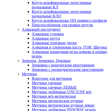
Круги шлифовальные лепестковые
радиальные КЛ
Круги шлифовальные лепестковые
радиальные КЛО
Круги шлифовальные ПП прямого профиля
Приспособления для правки кругов
Алмазный инструмент
Алмазные головки
Алмазные круги
Алмазные отрезные диски
Алмазная и эльборовая паста, ГОИ, Шкурка
Алмазные карандаши,иглы,алмазы в оправе,
резцы
Зенкеры, Зенковки, Цековки
Зенковки с коническим хвостовиком
Зенковки с цилиндрическим хвостовиком
Метчики
Воротоки для метчиков
Метчики гаечные
Метчики гаечные ЛЕВЫЕ
Метчики дюймовые UNC/UNF м/р
Метчики м/р метрические
Метчики метрические ручные
Метчики метрические ручные левые
Метчики дюймовые BSW/BSF резьба