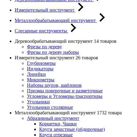
Измерительный инструмент
Металлообрабатывающий инструмент
Слесарные инструменты
Деревообрабатывающий инструмент
14 товаров
Фрезы по дереву
Фрезы по дереву наборы
Измерительный инструмент
26 товаров
Глубиномеры
Индикаторы
Линейки
Микрометры
Наборы щупов, шаблонов
Призмы поверочные и разметочные
Угломеры и Угломеры-траспортиры
Угольники
Угольники столярные
Металлообрабатывающий инструмент
1732 товара
Абразивный инструмент
Корщетки, Чашки
Круги зачистные (обдирочные)
Круги отрезные