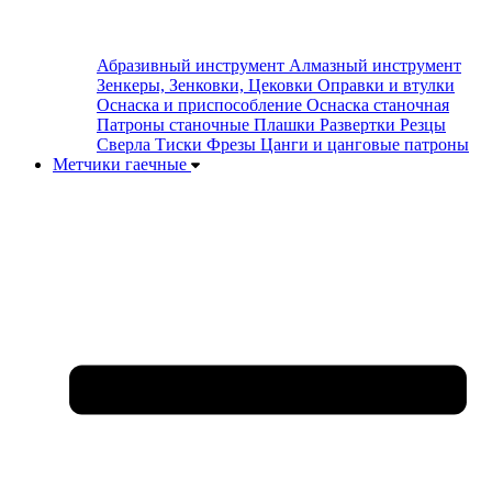
Абразивный инструмент
Алмазный инструмент
Зенкеры, Зенковки, Цековки
Оправки и втулки
Оснаска и приспособление
Оснаска станочная
Патроны станочные
Плашки
Развертки
Резцы
Сверла
Тиски
Фрезы
Цанги и цанговые патроны
Метчики гаечные