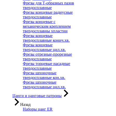
Фрезы для Т-образных пазов
твердосплавные
Фрезы концевые радиусные
твердосплавные
Фрезы концевые с
механическим креплением
твердосплавны хпластин
Фрезы концевые
твердосплавные конич.хв.
Фрезы концевые
твердосплавные цил.хв.
Фрезы отрезные-прорезные
твердосплавные
Фрезы торцевые насадные
твердосплавные
Фрезы шпоночные
твердосплавные кон.хв.
Фрезы шпоночные
твердосплавные цил.хв.
Цанги и цанговые патроны
Назад
Наборы цанг ER