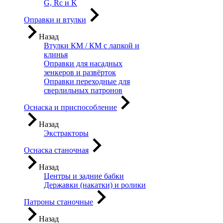
G, Rc и K
Оправки и втулки
Назад
Втулки КМ / КМ с лапкой и
клинья
Оправки для насадных
зенкеров и развёрток
Оправки переходные для
сверлильных патронов
Оснаска и приспособление
Назад
Экстракторы
Оснаска станочная
Назад
Центры и задние бабки
Державки (накатки) и ролики
Патроны станочные
Назад