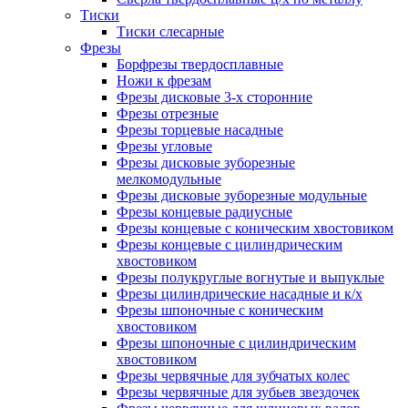
Тиски
Тиски слесарные
Фрезы
Борфрезы твердосплавные
Ножи к фрезам
Фрезы дисковые 3-х сторонние
Фрезы отрезные
Фрезы торцевые насадные
Фрезы угловые
Фрезы дисковые зуборезные
мелкомодульные
Фрезы дисковые зуборезные модульные
Фрезы концевые радиусные
Фрезы концевые с коническим хвостовиком
Фрезы концевые с цилиндрическим
хвостовиком
Фрезы полукруглые вогнутые и выпуклые
Фрезы цилиндрические насадные и к/х
Фрезы шпоночные с коническим
хвостовиком
Фрезы шпоночные с цилиндрическим
хвостовиком
Фрезы червячные для зубчатых колес
Фрезы червячные для зубьев звездочек