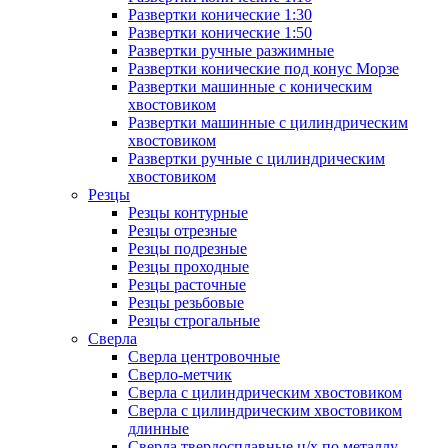
Развертки конические 1:30
Развертки конические 1:50
Развертки ручные разжимные
Развертки конические под конус Морзе
Развертки машинные с коническим
хвостовиком
Развертки машинные с цилиндрическим
хвостовиком
Развертки ручные с цилиндрическим
хвостовиком
Резцы
Резцы контурные
Резцы отрезные
Резцы подрезные
Резцы проходные
Резцы расточные
Резцы резьбовые
Резцы строгальные
Сверла
Сверла центровочные
Сверло-метчик
Сверла с цилиндрическим хвостовиком
Сверла с цилиндрическим хвостовиком
длинные
Сверла твердосплавные ц/х по металлу