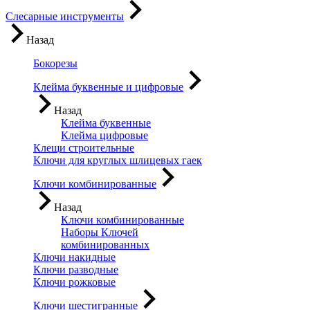
Слесарные инструменты
Назад
Бокорезы
Клейма буквенные и цифровые
Назад
Клейма буквенные
Клейма цифровые
Клещи строительные
Ключи для круглых шлицевых гаек
Ключи комбинированные
Назад
Ключи комбинированные
Наборы Ключей
комбинированных
Ключи накидные
Ключи разводные
Ключи рожковые
Ключи шестигранные