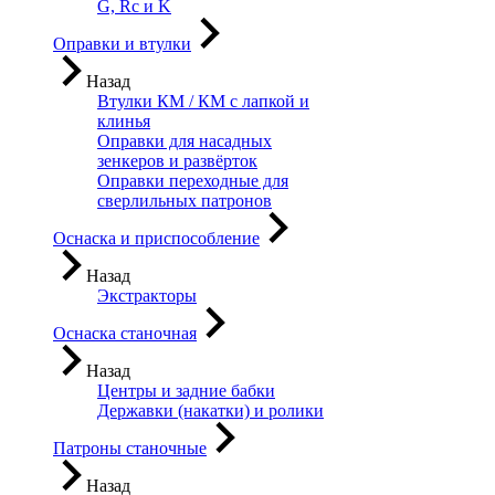
G, Rc и K
Оправки и втулки
Назад
Втулки КМ / КМ с лапкой и
клинья
Оправки для насадных
зенкеров и развёрток
Оправки переходные для
сверлильных патронов
Оснаска и приспособление
Назад
Экстракторы
Оснаска станочная
Назад
Центры и задние бабки
Державки (накатки) и ролики
Патроны станочные
Назад