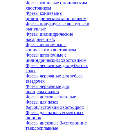
Фрезы концевые с коническим
хвостовиком
Фрезы концевые с
цилиндрическим хвостовиком
Фрезы полукруглые вогнутые и
выпуклые
Фрезы цилиндрические
насадные и к/х
Фрезы шпоночные с
коническим хвостовиком
Фрезы шпоночные с
цилиндрическим хвостовиком
Фрезы червячные для зубчатых
колес
Фрезы червячные для зубьев
звездочек
Фрезы червячные для
шлицевых валов
Фрезы дисковые пазовые
Фрезы для пазов
&quot;ласточкин хвост&quot;
Фрезы для пазов сегментных
шпонок
Фрезы дисковые 3-хсторонние
твердосплавные