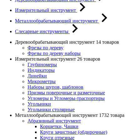
Измерительный инструмент
Металлообрабатывающий инструмент
Слесарные инструменты
Деревообрабатывающий инструмент
14 товаров
Фрезы по дереву
Фрезы по дереву наборы
Измерительный инструмент
26 товаров
Глубиномеры
Индикаторы
Линейки
Микрометры
Наборы щупов, шаблонов
Призмы поверочные и разметочные
Угломеры и Угломеры-траспортиры
Угольники
Угольники столярные
Металлообрабатывающий инструмент
1732 товара
Абразивный инструмент
Корщетки, Чашки
Круги зачистные (обдирочные)
Круги отрезные