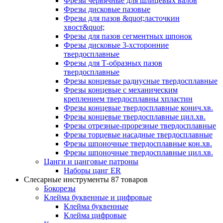
Фрезы червячные для шлицевых валов
Фрезы дисковые пазовые
Фрезы для пазов &quot;ласточкин
хвост&quot;
Фрезы для пазов сегментных шпонок
Фрезы дисковые 3-хсторонние
твердосплавные
Фрезы для Т-образных пазов
твердосплавные
Фрезы концевые радиусные твердосплавные
Фрезы концевые с механическим
креплением твердосплавны хпластин
Фрезы концевые твердосплавные конич.хв.
Фрезы концевые твердосплавные цил.хв.
Фрезы отрезные-прорезные твердосплавные
Фрезы торцевые насадные твердосплавные
Фрезы шпоночные твердосплавные кон.хв.
Фрезы шпоночные твердосплавные цил.хв.
Цанги и цанговые патроны
Наборы цанг ER
Слесарные инструменты
87 товаров
Бокорезы
Клейма буквенные и цифровые
Клейма буквенные
Клейма цифровые