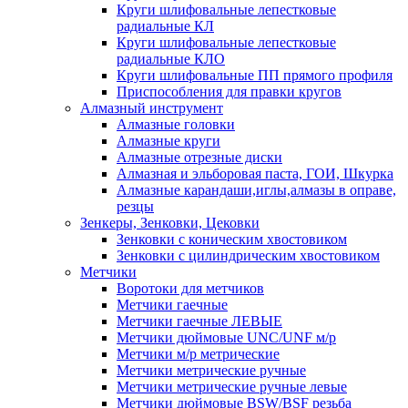
Круги шлифовальные лепестковые
радиальные КЛ
Круги шлифовальные лепестковые
радиальные КЛО
Круги шлифовальные ПП прямого профиля
Приспособления для правки кругов
Алмазный инструмент
Алмазные головки
Алмазные круги
Алмазные отрезные диски
Алмазная и эльборовая паста, ГОИ, Шкурка
Алмазные карандаши,иглы,алмазы в оправе,
резцы
Зенкеры, Зенковки, Цековки
Зенковки с коническим хвостовиком
Зенковки с цилиндрическим хвостовиком
Метчики
Воротоки для метчиков
Метчики гаечные
Метчики гаечные ЛЕВЫЕ
Метчики дюймовые UNC/UNF м/р
Метчики м/р метрические
Метчики метрические ручные
Метчики метрические ручные левые
Метчики дюймовые BSW/BSF резьба