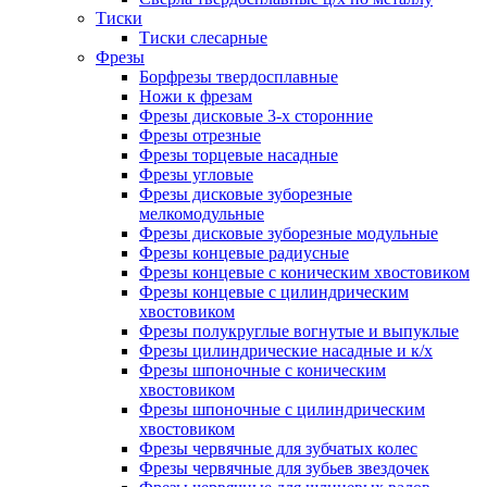
Тиски
Тиски слесарные
Фрезы
Борфрезы твердосплавные
Ножи к фрезам
Фрезы дисковые 3-х сторонние
Фрезы отрезные
Фрезы торцевые насадные
Фрезы угловые
Фрезы дисковые зуборезные
мелкомодульные
Фрезы дисковые зуборезные модульные
Фрезы концевые радиусные
Фрезы концевые с коническим хвостовиком
Фрезы концевые с цилиндрическим
хвостовиком
Фрезы полукруглые вогнутые и выпуклые
Фрезы цилиндрические насадные и к/х
Фрезы шпоночные с коническим
хвостовиком
Фрезы шпоночные с цилиндрическим
хвостовиком
Фрезы червячные для зубчатых колес
Фрезы червячные для зубьев звездочек