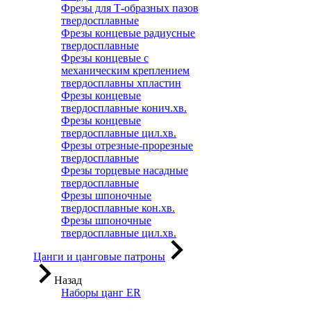
Фрезы для Т-образных пазов
твердосплавные
Фрезы концевые радиусные
твердосплавные
Фрезы концевые с
механическим креплением
твердосплавны хпластин
Фрезы концевые
твердосплавные конич.хв.
Фрезы концевые
твердосплавные цил.хв.
Фрезы отрезные-прорезные
твердосплавные
Фрезы торцевые насадные
твердосплавные
Фрезы шпоночные
твердосплавные кон.хв.
Фрезы шпоночные
твердосплавные цил.хв.
Цанги и цанговые патроны
Назад
Наборы цанг ER