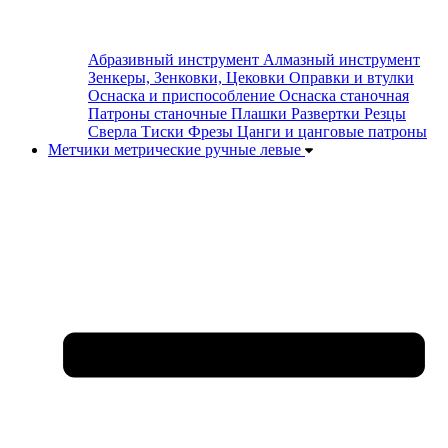
Абразивный инструмент
Алмазный инструмент
Зенкеры, Зенковки, Цековки
Оправки и втулки
Оснаска и приспособление
Оснаска станочная
Патроны станочные
Плашки
Развертки
Резцы
Сверла
Тиски
Фрезы
Цанги и цанговые патроны
Метчики метрические ручные левые