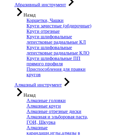
Абразивный инструмент
Назад
Корщетки, Чашки
Круги зачистные (обдирочные)
Круги отрезные
Круги шлифовальные
лепестковые радиальные КЛ
Круги шлифовальные
лепестковые радиальные КЛО
Круги шлифовальные ПП
прямого профиля
Приспособления для правки
кругов
Алмазный инструмент
Назад
Алмазные головки
Алмазные круги
Алмазные отрезные диски
Алмазная и эльборовая паста,
ГОИ, Шкурка
Алмазные
карандаши,иглы,алмазы в