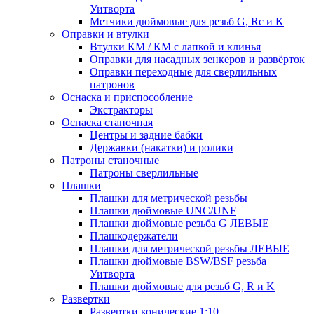
Уитворта
Метчики дюймовые для резьб G, Rc и K
Оправки и втулки
Втулки КМ / КМ с лапкой и клинья
Оправки для насадных зенкеров и развёрток
Оправки переходные для сверлильных
патронов
Оснаска и приспособление
Экстракторы
Оснаска станочная
Центры и задние бабки
Державки (накатки) и ролики
Патроны станочные
Патроны сверлильные
Плашки
Плашки для метрической резьбы
Плашки дюймовые UNC/UNF
Плашки дюймовые резьба G ЛЕВЫЕ
Плашкодержатели
Плашки для метрической резьбы ЛЕВЫЕ
Плашки дюймовые BSW/BSF резьба
Уитворта
Плашки дюймовые для резьб G, R и K
Развертки
Развертки конические 1:10