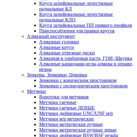
Круги шлифовальные лепестковые
радиальные КЛ
Круги шлифовальные лепестковые
радиальные КЛО
Круги шлифовальные ПП прямого профиля
Приспособления для правки кругов
Алмазный инструмент
Алмазные головки
Алмазные круги
Алмазные отрезные диски
Алмазная и эльборовая паста, ГОИ, Шкурка
Алмазные карандаши,иглы,алмазы в оправе,
резцы
Зенкеры, Зенковки, Цековки
Зенковки с коническим хвостовиком
Зенковки с цилиндрическим хвостовиком
Метчики
Воротоки для метчиков
Метчики гаечные
Метчики гаечные ЛЕВЫЕ
Метчики дюймовые UNC/UNF м/р
Метчики м/р метрические
Метчики метрические ручные
Метчики метрические ручные левые
Метчики дюймовые BSW/BSF резьба