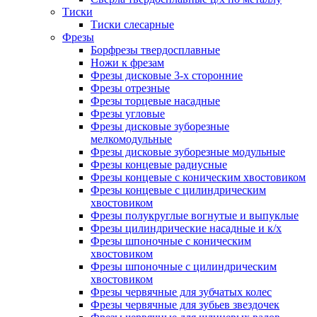
Тиски
Тиски слесарные
Фрезы
Борфрезы твердосплавные
Ножи к фрезам
Фрезы дисковые 3-х сторонние
Фрезы отрезные
Фрезы торцевые насадные
Фрезы угловые
Фрезы дисковые зуборезные
мелкомодульные
Фрезы дисковые зуборезные модульные
Фрезы концевые радиусные
Фрезы концевые с коническим хвостовиком
Фрезы концевые с цилиндрическим
хвостовиком
Фрезы полукруглые вогнутые и выпуклые
Фрезы цилиндрические насадные и к/х
Фрезы шпоночные с коническим
хвостовиком
Фрезы шпоночные с цилиндрическим
хвостовиком
Фрезы червячные для зубчатых колес
Фрезы червячные для зубьев звездочек