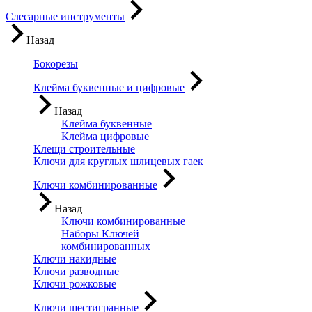
Слесарные инструменты
Назад
Бокорезы
Клейма буквенные и цифровые
Назад
Клейма буквенные
Клейма цифровые
Клещи строительные
Ключи для круглых шлицевых гаек
Ключи комбинированные
Назад
Ключи комбинированные
Наборы Ключей
комбинированных
Ключи накидные
Ключи разводные
Ключи рожковые
Ключи шестигранные