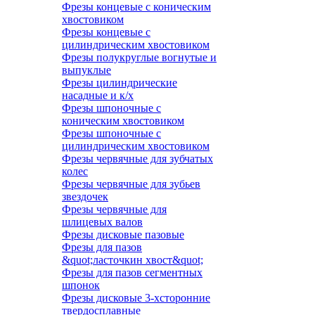
Фрезы концевые с коническим
хвостовиком
Фрезы концевые с
цилиндрическим хвостовиком
Фрезы полукруглые вогнутые и
выпуклые
Фрезы цилиндрические
насадные и к/х
Фрезы шпоночные с
коническим хвостовиком
Фрезы шпоночные с
цилиндрическим хвостовиком
Фрезы червячные для зубчатых
колес
Фрезы червячные для зубьев
звездочек
Фрезы червячные для
шлицевых валов
Фрезы дисковые пазовые
Фрезы для пазов
&quot;ласточкин хвост&quot;
Фрезы для пазов сегментных
шпонок
Фрезы дисковые 3-хсторонние
твердосплавные