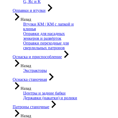
G, Rc и K
Оправки и втулки
Назад
Втулки КМ / КМ с лапкой и
клинья
Оправки для насадных
зенкеров и развёрток
Оправки переходные для
сверлильных патронов
Оснаска и приспособление
Назад
Экстракторы
Оснаска станочная
Назад
Центры и задние бабки
Державки (накатки) и ролики
Патроны станочные
Назад