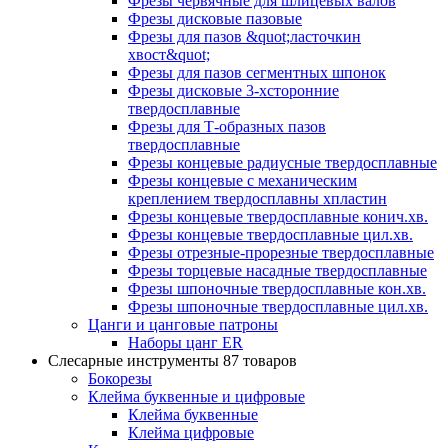
Фрезы червячные для шлицевых валов
Фрезы дисковые пазовые
Фрезы для пазов &quot;ласточкин
хвост&quot;
Фрезы для пазов сегментных шпонок
Фрезы дисковые 3-хсторонние
твердосплавные
Фрезы для Т-образных пазов
твердосплавные
Фрезы концевые радиусные твердосплавные
Фрезы концевые с механическим
креплением твердосплавны хпластин
Фрезы концевые твердосплавные конич.хв.
Фрезы концевые твердосплавные цил.хв.
Фрезы отрезные-прорезные твердосплавные
Фрезы торцевые насадные твердосплавные
Фрезы шпоночные твердосплавные кон.хв.
Фрезы шпоночные твердосплавные цил.хв.
Цанги и цанговые патроны
Наборы цанг ER
Слесарные инструменты
87 товаров
Бокорезы
Клейма буквенные и цифровые
Клейма буквенные
Клейма цифровые