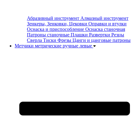
Абразивный инструмент
Алмазный инструмент
Зенкеры, Зенковки, Цековки
Оправки и втулки
Оснаска и приспособление
Оснаска станочная
Патроны станочные
Плашки
Развертки
Резцы
Сверла
Тиски
Фрезы
Цанги и цанговые патроны
Метчики метрические ручные левые