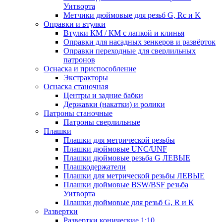
Уитворта
Метчики дюймовые для резьб G, Rc и K
Оправки и втулки
Втулки КМ / КМ с лапкой и клинья
Оправки для насадных зенкеров и развёрток
Оправки переходные для сверлильных
патронов
Оснаска и приспособление
Экстракторы
Оснаска станочная
Центры и задние бабки
Державки (накатки) и ролики
Патроны станочные
Патроны сверлильные
Плашки
Плашки для метрической резьбы
Плашки дюймовые UNC/UNF
Плашки дюймовые резьба G ЛЕВЫЕ
Плашкодержатели
Плашки для метрической резьбы ЛЕВЫЕ
Плашки дюймовые BSW/BSF резьба
Уитворта
Плашки дюймовые для резьб G, R и K
Развертки
Развертки конические 1:10