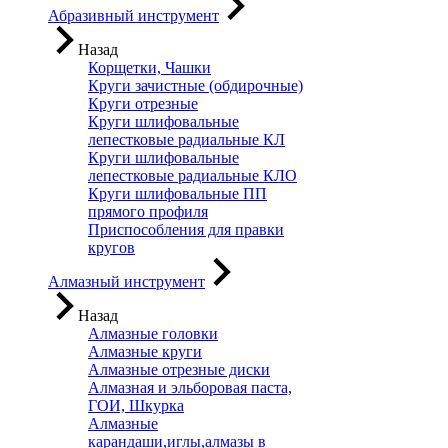
Абразивный инструмент
Назад
Корщетки, Чашки
Круги зачистные (обдирочные)
Круги отрезные
Круги шлифовальные
лепестковые радиальные КЛ
Круги шлифовальные
лепестковые радиальные КЛО
Круги шлифовальные ПП
прямого профиля
Приспособления для правки
кругов
Алмазный инструмент
Назад
Алмазные головки
Алмазные круги
Алмазные отрезные диски
Алмазная и эльборовая паста,
ГОИ, Шкурка
Алмазные
карандаши,иглы,алмазы в