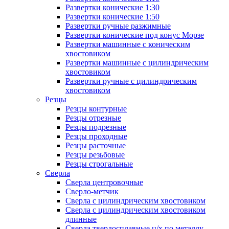
Развертки конические 1:30
Развертки конические 1:50
Развертки ручные разжимные
Развертки конические под конус Морзе
Развертки машинные с коническим
хвостовиком
Развертки машинные с цилиндрическим
хвостовиком
Развертки ручные с цилиндрическим
хвостовиком
Резцы
Резцы контурные
Резцы отрезные
Резцы подрезные
Резцы проходные
Резцы расточные
Резцы резьбовые
Резцы строгальные
Сверла
Сверла центровочные
Сверло-метчик
Сверла с цилиндрическим хвостовиком
Сверла с цилиндрическим хвостовиком
длинные
Сверла твердосплавные ц/х по металлу