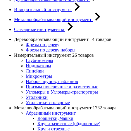
Измерительный инструмент
Металлообрабатывающий инструмент
Слесарные инструменты
Деревообрабатывающий инструмент
14 товаров
Фрезы по дереву
Фрезы по дереву наборы
Измерительный инструмент
26 товаров
Глубиномеры
Индикаторы
Линейки
Микрометры
Наборы щупов, шаблонов
Призмы поверочные и разметочные
Угломеры и Угломеры-траспортиры
Угольники
Угольники столярные
Металлообрабатывающий инструмент
1732 товара
Абразивный инструмент
Корщетки, Чашки
Круги зачистные (обдирочные)
Круги отрезные