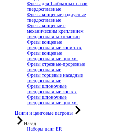
Фрезы для Т-образных пазов
твердосплавные
Фрезы концевые радиусные
твердосплавные
Фрезы концевые с
механическим креплением
твердосплавны хпластин
Фрезы концевые
твердосплавные конич.хв.
Фрезы концевые
твердосплавные цил.хв.
Фрезы отрезные-прорезные
твердосплавные
Фрезы торцевые насадные
твердосплавные
Фрезы шпоночные
твердосплавные кон.хв.
Фрезы шпоночные
твердосплавные цил.хв.
Цанги и цанговые патроны
Назад
Наборы цанг ER