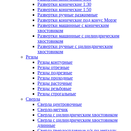
Развертки конические 1:30
Развертки конические 1:50
Развертки ручные разжимные
Развертки конические под конус Морзе
Развертки машинные с коническим
хвостовиком
Развертки машинные с цилиндрическим
хвостовиком
Развертки ручные с цилиндрическим
хвостовиком
Резцы
Резцы контурные
Резцы отрезные
Резцы подрезные
Резцы проходные
Резцы расточные
Резцы резьбовые
Резцы строгальные
Сверла
Сверла центровочные
Сверло-метчик
Сверла с цилиндрическим хвостовиком
Сверла с цилиндрическим хвостовиком
длинные
Сверла твердосплавные ц/х по металлу