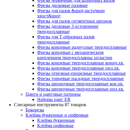
Фрезы червячные для шлицевых валов
Фрезы дисковые пазовые
Фрезы для пазов &quot;ласточкин
хвост&quot;
Фрезы для пазов сегментных шпонок
Фрезы дисковые 3-хсторонние
твердосплавные
Фрезы для Т-образных пазов
твердосплавные
Фрезы концевые радиусные твердосплавные
Фрезы концевые с механическим
креплением твердосплавны хпластин
Фрезы концевые твердосплавные конич.хв.
Фрезы концевые твердосплавные цил.хв.
Фрезы отрезные-прорезные твердосплавные
Фрезы торцевые насадные твердосплавные
Фрезы шпоночные твердосплавные кон.хв.
Фрезы шпоночные твердосплавные цил.хв.
Цанги и цанговые патроны
Наборы цанг ER
Слесарные инструменты
87 товаров
Бокорезы
Клейма буквенные и цифровые
Клейма буквенные
Клейма цифровые