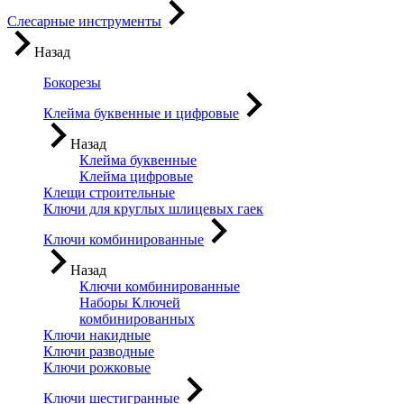
Слесарные инструменты
Назад
Бокорезы
Клейма буквенные и цифровые
Назад
Клейма буквенные
Клейма цифровые
Клещи строительные
Ключи для круглых шлицевых гаек
Ключи комбинированные
Назад
Ключи комбинированные
Наборы Ключей
комбинированных
Ключи накидные
Ключи разводные
Ключи рожковые
Ключи шестигранные