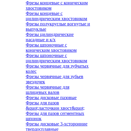
Фрезы концевые с коническим
хвостовиком
Фрезы концевые с
цилиндрическим хвостовиком
Фрезы полукруглые вогнутые и
выпуклые
Фрезы цилиндрические
насадные и к/х
Фрезы шпоночные с
коническим хвостовиком
Фрезы шпоночные с
цилиндрическим хвостовиком
Фрезы червячные для зубчатых
колес
Фрезы червячные для зубьев
звездочек
Фрезы червячные для
шлицевых валов
Фрезы дисковые пазовые
Фрезы для пазов
&quot;ласточкин хвост&quot;
Фрезы для пазов сегментных
шпонок
Фрезы дисковые 3-хсторонние
твердосплавные