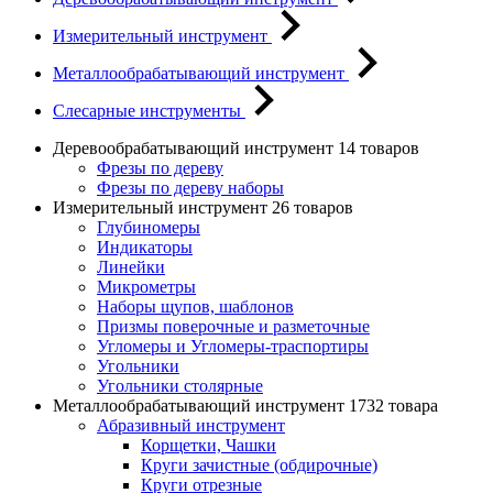
Измерительный инструмент
Металлообрабатывающий инструмент
Слесарные инструменты
Деревообрабатывающий инструмент
14 товаров
Фрезы по дереву
Фрезы по дереву наборы
Измерительный инструмент
26 товаров
Глубиномеры
Индикаторы
Линейки
Микрометры
Наборы щупов, шаблонов
Призмы поверочные и разметочные
Угломеры и Угломеры-траспортиры
Угольники
Угольники столярные
Металлообрабатывающий инструмент
1732 товара
Абразивный инструмент
Корщетки, Чашки
Круги зачистные (обдирочные)
Круги отрезные