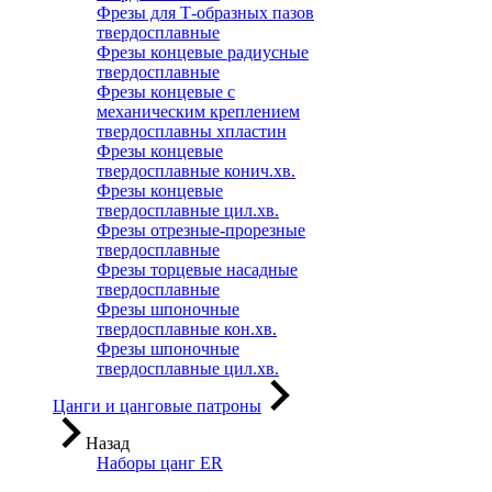
Фрезы для Т-образных пазов
твердосплавные
Фрезы концевые радиусные
твердосплавные
Фрезы концевые с
механическим креплением
твердосплавны хпластин
Фрезы концевые
твердосплавные конич.хв.
Фрезы концевые
твердосплавные цил.хв.
Фрезы отрезные-прорезные
твердосплавные
Фрезы торцевые насадные
твердосплавные
Фрезы шпоночные
твердосплавные кон.хв.
Фрезы шпоночные
твердосплавные цил.хв.
Цанги и цанговые патроны
Назад
Наборы цанг ER