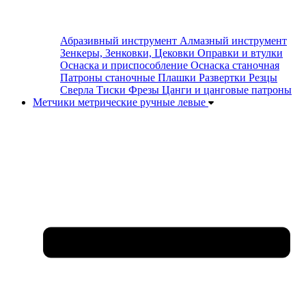
Абразивный инструмент
Алмазный инструмент
Зенкеры, Зенковки, Цековки
Оправки и втулки
Оснаска и приспособление
Оснаска станочная
Патроны станочные
Плашки
Развертки
Резцы
Сверла
Тиски
Фрезы
Цанги и цанговые патроны
Метчики метрические ручные левые