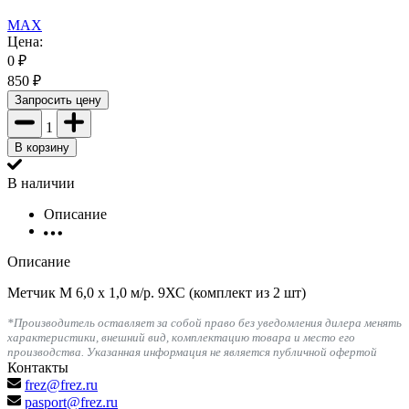
MAX
Цена:
0
₽
850
₽
Запросить цену
1
В корзину
В наличии
Описание
Описание
Метчик М 6,0 х 1,0 м/р. 9ХС (комплект из 2 шт)
*Производитель оставляет за собой право без уведомления дилера менять
характеристики, внешний вид, комплектацию товара и место его
производства. Указанная информация не является публичной офертой
Контакты
frez@frez.ru
pasport@frez.ru