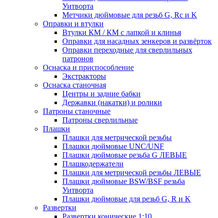
Уитворта
Метчики дюймовые для резьб G, Rc и K
Оправки и втулки
Втулки КМ / КМ с лапкой и клинья
Оправки для насадных зенкеров и развёрток
Оправки переходные для сверлильных
патронов
Оснаска и приспособление
Экстракторы
Оснаска станочная
Центры и задние бабки
Державки (накатки) и ролики
Патроны станочные
Патроны сверлильные
Плашки
Плашки для метрической резьбы
Плашки дюймовые UNC/UNF
Плашки дюймовые резьба G ЛЕВЫЕ
Плашкодержатели
Плашки для метрической резьбы ЛЕВЫЕ
Плашки дюймовые BSW/BSF резьба
Уитворта
Плашки дюймовые для резьб G, R и K
Развертки
Развертки конические 1:10