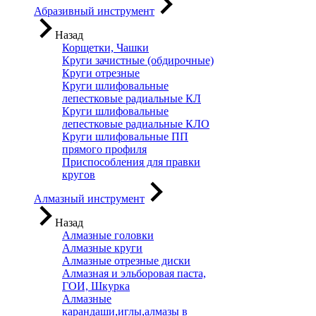
Абразивный инструмент
Назад
Корщетки, Чашки
Круги зачистные (обдирочные)
Круги отрезные
Круги шлифовальные
лепестковые радиальные КЛ
Круги шлифовальные
лепестковые радиальные КЛО
Круги шлифовальные ПП
прямого профиля
Приспособления для правки
кругов
Алмазный инструмент
Назад
Алмазные головки
Алмазные круги
Алмазные отрезные диски
Алмазная и эльборовая паста,
ГОИ, Шкурка
Алмазные
карандаши,иглы,алмазы в