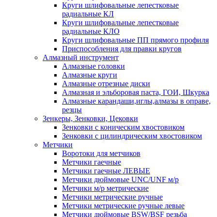
Круги шлифовальные лепестковые
радиальные КЛ
Круги шлифовальные лепестковые
радиальные КЛО
Круги шлифовальные ПП прямого профиля
Приспособления для правки кругов
Алмазный инструмент
Алмазные головки
Алмазные круги
Алмазные отрезные диски
Алмазная и эльборовая паста, ГОИ, Шкурка
Алмазные карандаши,иглы,алмазы в оправе,
резцы
Зенкеры, Зенковки, Цековки
Зенковки с коническим хвостовиком
Зенковки с цилиндрическим хвостовиком
Метчики
Воротоки для метчиков
Метчики гаечные
Метчики гаечные ЛЕВЫЕ
Метчики дюймовые UNC/UNF м/р
Метчики м/р метрические
Метчики метрические ручные
Метчики метрические ручные левые
Метчики дюймовые BSW/BSF резьба