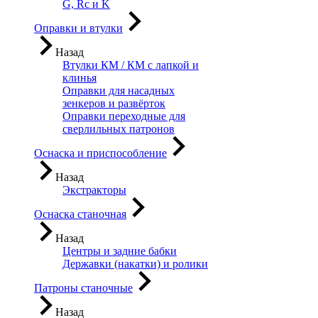
G, Rc и K
Оправки и втулки
Назад
Втулки КМ / КМ с лапкой и
клинья
Оправки для насадных
зенкеров и развёрток
Оправки переходные для
сверлильных патронов
Оснаска и приспособление
Назад
Экстракторы
Оснаска станочная
Назад
Центры и задние бабки
Державки (накатки) и ролики
Патроны станочные
Назад