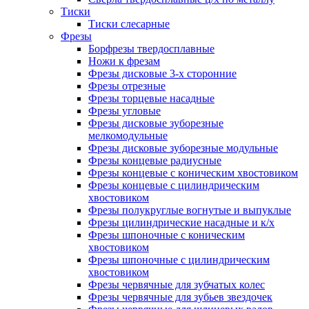
Тиски
Тиски слесарные
Фрезы
Борфрезы твердосплавные
Ножи к фрезам
Фрезы дисковые 3-х сторонние
Фрезы отрезные
Фрезы торцевые насадные
Фрезы угловые
Фрезы дисковые зуборезные
мелкомодульные
Фрезы дисковые зуборезные модульные
Фрезы концевые радиусные
Фрезы концевые с коническим хвостовиком
Фрезы концевые с цилиндрическим
хвостовиком
Фрезы полукруглые вогнутые и выпуклые
Фрезы цилиндрические насадные и к/х
Фрезы шпоночные с коническим
хвостовиком
Фрезы шпоночные с цилиндрическим
хвостовиком
Фрезы червячные для зубчатых колес
Фрезы червячные для зубьев звездочек