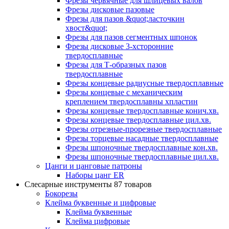
Фрезы червячные для шлицевых валов
Фрезы дисковые пазовые
Фрезы для пазов &quot;ласточкин
хвост&quot;
Фрезы для пазов сегментных шпонок
Фрезы дисковые 3-хсторонние
твердосплавные
Фрезы для Т-образных пазов
твердосплавные
Фрезы концевые радиусные твердосплавные
Фрезы концевые с механическим
креплением твердосплавны хпластин
Фрезы концевые твердосплавные конич.хв.
Фрезы концевые твердосплавные цил.хв.
Фрезы отрезные-прорезные твердосплавные
Фрезы торцевые насадные твердосплавные
Фрезы шпоночные твердосплавные кон.хв.
Фрезы шпоночные твердосплавные цил.хв.
Цанги и цанговые патроны
Наборы цанг ER
Слесарные инструменты
87 товаров
Бокорезы
Клейма буквенные и цифровые
Клейма буквенные
Клейма цифровые