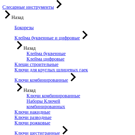
Слесарные инструменты
Назад
Бокорезы
Клейма буквенные и цифровые
Назад
Клейма буквенные
Клейма цифровые
Клещи строительные
Ключи для круглых шлицевых гаек
Ключи комбинированные
Назад
Ключи комбинированные
Наборы Ключей
комбинированных
Ключи накидные
Ключи разводные
Ключи рожковые
Ключи шестигранные