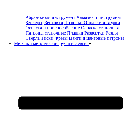
Абразивный инструмент
Алмазный инструмент
Зенкеры, Зенковки, Цековки
Оправки и втулки
Оснаска и приспособление
Оснаска станочная
Патроны станочные
Плашки
Развертки
Резцы
Сверла
Тиски
Фрезы
Цанги и цанговые патроны
Метчики метрические ручные левые