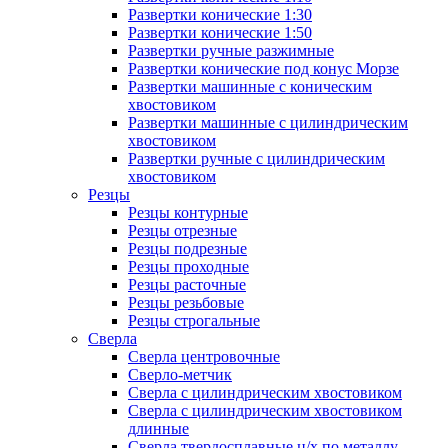
Развертки конические 1:30
Развертки конические 1:50
Развертки ручные разжимные
Развертки конические под конус Морзе
Развертки машинные с коническим
хвостовиком
Развертки машинные с цилиндрическим
хвостовиком
Развертки ручные с цилиндрическим
хвостовиком
Резцы
Резцы контурные
Резцы отрезные
Резцы подрезные
Резцы проходные
Резцы расточные
Резцы резьбовые
Резцы строгальные
Сверла
Сверла центровочные
Сверло-метчик
Сверла с цилиндрическим хвостовиком
Сверла с цилиндрическим хвостовиком
длинные
Сверла твердосплавные ц/х по металлу