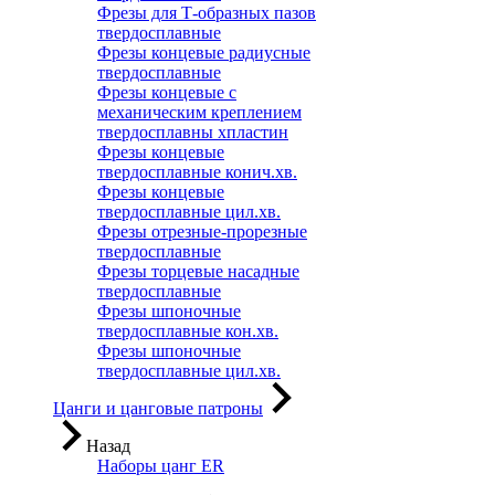
Фрезы для Т-образных пазов
твердосплавные
Фрезы концевые радиусные
твердосплавные
Фрезы концевые с
механическим креплением
твердосплавны хпластин
Фрезы концевые
твердосплавные конич.хв.
Фрезы концевые
твердосплавные цил.хв.
Фрезы отрезные-прорезные
твердосплавные
Фрезы торцевые насадные
твердосплавные
Фрезы шпоночные
твердосплавные кон.хв.
Фрезы шпоночные
твердосплавные цил.хв.
Цанги и цанговые патроны
Назад
Наборы цанг ER