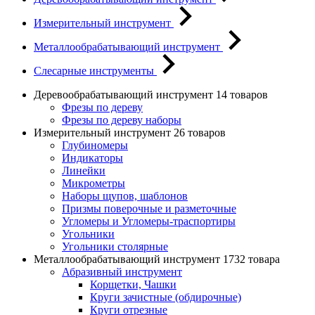
Измерительный инструмент
Металлообрабатывающий инструмент
Слесарные инструменты
Деревообрабатывающий инструмент
14 товаров
Фрезы по дереву
Фрезы по дереву наборы
Измерительный инструмент
26 товаров
Глубиномеры
Индикаторы
Линейки
Микрометры
Наборы щупов, шаблонов
Призмы поверочные и разметочные
Угломеры и Угломеры-траспортиры
Угольники
Угольники столярные
Металлообрабатывающий инструмент
1732 товара
Абразивный инструмент
Корщетки, Чашки
Круги зачистные (обдирочные)
Круги отрезные