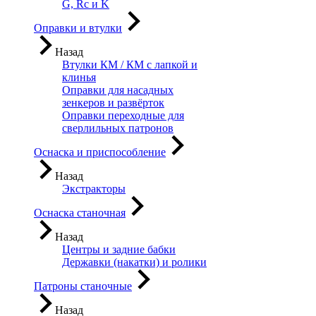
G, Rc и K
Оправки и втулки
Назад
Втулки КМ / КМ с лапкой и
клинья
Оправки для насадных
зенкеров и развёрток
Оправки переходные для
сверлильных патронов
Оснаска и приспособление
Назад
Экстракторы
Оснаска станочная
Назад
Центры и задние бабки
Державки (накатки) и ролики
Патроны станочные
Назад