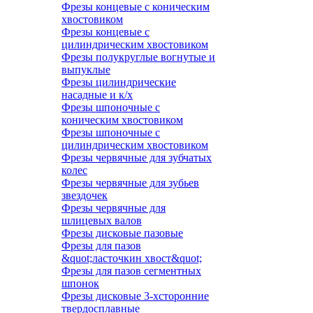
Фрезы концевые с коническим
хвостовиком
Фрезы концевые с
цилиндрическим хвостовиком
Фрезы полукруглые вогнутые и
выпуклые
Фрезы цилиндрические
насадные и к/х
Фрезы шпоночные с
коническим хвостовиком
Фрезы шпоночные с
цилиндрическим хвостовиком
Фрезы червячные для зубчатых
колес
Фрезы червячные для зубьев
звездочек
Фрезы червячные для
шлицевых валов
Фрезы дисковые пазовые
Фрезы для пазов
&quot;ласточкин хвост&quot;
Фрезы для пазов сегментных
шпонок
Фрезы дисковые 3-хсторонние
твердосплавные