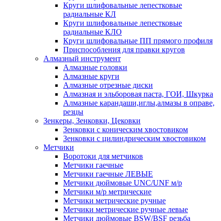
Круги шлифовальные лепестковые
радиальные КЛ
Круги шлифовальные лепестковые
радиальные КЛО
Круги шлифовальные ПП прямого профиля
Приспособления для правки кругов
Алмазный инструмент
Алмазные головки
Алмазные круги
Алмазные отрезные диски
Алмазная и эльборовая паста, ГОИ, Шкурка
Алмазные карандаши,иглы,алмазы в оправе,
резцы
Зенкеры, Зенковки, Цековки
Зенковки с коническим хвостовиком
Зенковки с цилиндрическим хвостовиком
Метчики
Воротоки для метчиков
Метчики гаечные
Метчики гаечные ЛЕВЫЕ
Метчики дюймовые UNC/UNF м/р
Метчики м/р метрические
Метчики метрические ручные
Метчики метрические ручные левые
Метчики дюймовые BSW/BSF резьба