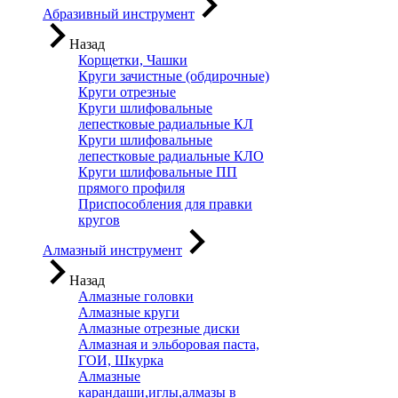
Абразивный инструмент
Назад
Корщетки, Чашки
Круги зачистные (обдирочные)
Круги отрезные
Круги шлифовальные
лепестковые радиальные КЛ
Круги шлифовальные
лепестковые радиальные КЛО
Круги шлифовальные ПП
прямого профиля
Приспособления для правки
кругов
Алмазный инструмент
Назад
Алмазные головки
Алмазные круги
Алмазные отрезные диски
Алмазная и эльборовая паста,
ГОИ, Шкурка
Алмазные
карандаши,иглы,алмазы в