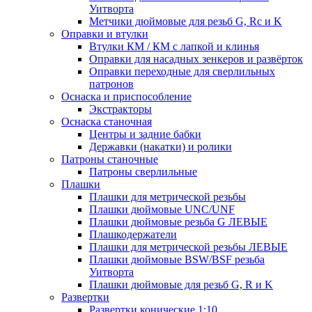
Уитворта
Метчики дюймовые для резьб G, Rc и K
Оправки и втулки
Втулки КМ / КМ с лапкой и клинья
Оправки для насадных зенкеров и развёрток
Оправки переходные для сверлильных
патронов
Оснаска и приспособление
Экстракторы
Оснаска станочная
Центры и задние бабки
Державки (накатки) и ролики
Патроны станочные
Патроны сверлильные
Плашки
Плашки для метрической резьбы
Плашки дюймовые UNC/UNF
Плашки дюймовые резьба G ЛЕВЫЕ
Плашкодержатели
Плашки для метрической резьбы ЛЕВЫЕ
Плашки дюймовые BSW/BSF резьба
Уитворта
Плашки дюймовые для резьб G, R и K
Развертки
Развертки конические 1:10