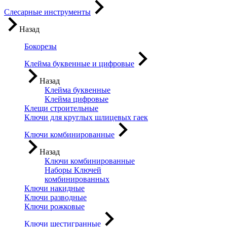
Слесарные инструменты
Назад
Бокорезы
Клейма буквенные и цифровые
Назад
Клейма буквенные
Клейма цифровые
Клещи строительные
Ключи для круглых шлицевых гаек
Ключи комбинированные
Назад
Ключи комбинированные
Наборы Ключей
комбинированных
Ключи накидные
Ключи разводные
Ключи рожковые
Ключи шестигранные