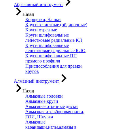
Абразивный инструмент
Назад
Корщетки, Чашки
Круги зачистные (обдирочные)
Круги отрезные
Круги шлифовальные
лепестковые радиальные КЛ
Круги шлифовальные
лепестковые радиальные КЛО
Круги шлифовальные ПП
прямого профиля
Приспособления для правки
кругов
Алмазный инструмент
Назад
Алмазные головки
Алмазные круги
Алмазные отрезные диски
Алмазная и эльборовая паста,
ГОИ, Шкурка
Алмазные
карандаши,иглы,алмазы в