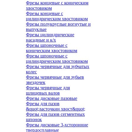
Фрезы концевые с коническим
хвостовиком
Фрезы концевые с
цилиндрическим хвостовиком
Фрезы полукруглые вогнутые и
выпуклые
Фрезы цилиндрические
насадные и к/х
Фрезы шпоночные с
коническим хвостовиком
Фрезы шпоночные с
цилиндрическим хвостовиком
Фрезы червячные для зубчатых
колес
Фрезы червячные для зубьев
звездочек
Фрезы червячные для
шлицевых валов
Фрезы дисковые пазовые
Фрезы для пазов
&quot;ласточкин хвост&quot;
Фрезы для пазов сегментных
шпонок
Фрезы дисковые 3-хсторонние
твердосплавные