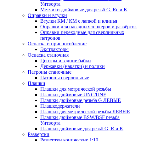
Уитворта
Метчики дюймовые для резьб G, Rc и K
Оправки и втулки
Втулки КМ / КМ с лапкой и клинья
Оправки для насадных зенкеров и развёрток
Оправки переходные для сверлильных
патронов
Оснаска и приспособление
Экстракторы
Оснаска станочная
Центры и задние бабки
Державки (накатки) и ролики
Патроны станочные
Патроны сверлильные
Плашки
Плашки для метрической резьбы
Плашки дюймовые UNC/UNF
Плашки дюймовые резьба G ЛЕВЫЕ
Плашкодержатели
Плашки для метрической резьбы ЛЕВЫЕ
Плашки дюймовые BSW/BSF резьба
Уитворта
Плашки дюймовые для резьб G, R и K
Развертки
Развертки конические 1:10