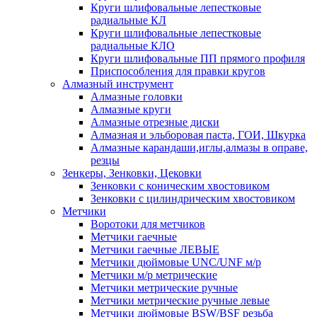
Круги шлифовальные лепестковые
радиальные КЛ
Круги шлифовальные лепестковые
радиальные КЛО
Круги шлифовальные ПП прямого профиля
Приспособления для правки кругов
Алмазный инструмент
Алмазные головки
Алмазные круги
Алмазные отрезные диски
Алмазная и эльборовая паста, ГОИ, Шкурка
Алмазные карандаши,иглы,алмазы в оправе,
резцы
Зенкеры, Зенковки, Цековки
Зенковки с коническим хвостовиком
Зенковки с цилиндрическим хвостовиком
Метчики
Воротоки для метчиков
Метчики гаечные
Метчики гаечные ЛЕВЫЕ
Метчики дюймовые UNC/UNF м/р
Метчики м/р метрические
Метчики метрические ручные
Метчики метрические ручные левые
Метчики дюймовые BSW/BSF резьба