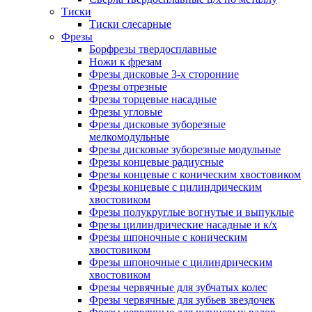
Тиски
Тиски слесарные
Фрезы
Борфрезы твердосплавные
Ножи к фрезам
Фрезы дисковые 3-х сторонние
Фрезы отрезные
Фрезы торцевые насадные
Фрезы угловые
Фрезы дисковые зуборезные
мелкомодульные
Фрезы дисковые зуборезные модульные
Фрезы концевые радиусные
Фрезы концевые с коническим хвостовиком
Фрезы концевые с цилиндрическим
хвостовиком
Фрезы полукруглые вогнутые и выпуклые
Фрезы цилиндрические насадные и к/х
Фрезы шпоночные с коническим
хвостовиком
Фрезы шпоночные с цилиндрическим
хвостовиком
Фрезы червячные для зубчатых колес
Фрезы червячные для зубьев звездочек