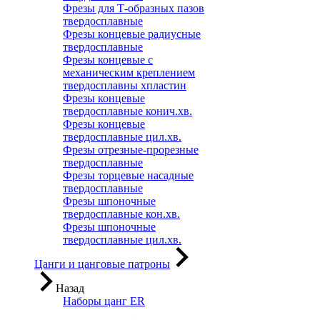
Фрезы для Т-образных пазов
твердосплавные
Фрезы концевые радиусные
твердосплавные
Фрезы концевые с
механическим креплением
твердосплавны хпластин
Фрезы концевые
твердосплавные конич.хв.
Фрезы концевые
твердосплавные цил.хв.
Фрезы отрезные-прорезные
твердосплавные
Фрезы торцевые насадные
твердосплавные
Фрезы шпоночные
твердосплавные кон.хв.
Фрезы шпоночные
твердосплавные цил.хв.
Цанги и цанговые патроны
Назад
Наборы цанг ER