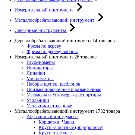
Измерительный инструмент
Металлообрабатывающий инструмент
Слесарные инструменты
Деревообрабатывающий инструмент
14 товаров
Фрезы по дереву
Фрезы по дереву наборы
Измерительный инструмент
26 товаров
Глубиномеры
Индикаторы
Линейки
Микрометры
Наборы щупов, шаблонов
Призмы поверочные и разметочные
Угломеры и Угломеры-траспортиры
Угольники
Угольники столярные
Металлообрабатывающий инструмент
1732 товара
Абразивный инструмент
Корщетки, Чашки
Круги зачистные (обдирочные)
Круги отрезные