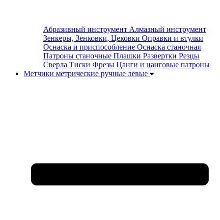
Абразивный инструмент
Алмазный инструмент
Зенкеры, Зенковки, Цековки
Оправки и втулки
Оснаска и приспособление
Оснаска станочная
Патроны станочные
Плашки
Развертки
Резцы
Сверла
Тиски
Фрезы
Цанги и цанговые патроны
Метчики метрические ручные левые