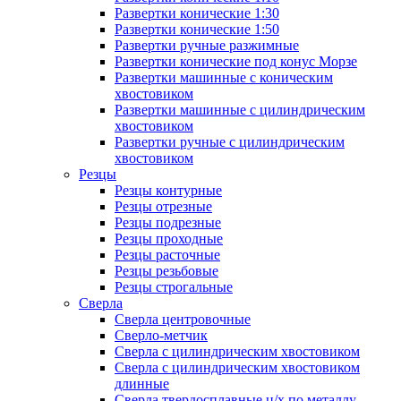
Развертки конические 1:30
Развертки конические 1:50
Развертки ручные разжимные
Развертки конические под конус Морзе
Развертки машинные с коническим
хвостовиком
Развертки машинные с цилиндрическим
хвостовиком
Развертки ручные с цилиндрическим
хвостовиком
Резцы
Резцы контурные
Резцы отрезные
Резцы подрезные
Резцы проходные
Резцы расточные
Резцы резьбовые
Резцы строгальные
Сверла
Сверла центровочные
Сверло-метчик
Сверла с цилиндрическим хвостовиком
Сверла с цилиндрическим хвостовиком
длинные
Сверла твердосплавные ц/х по металлу