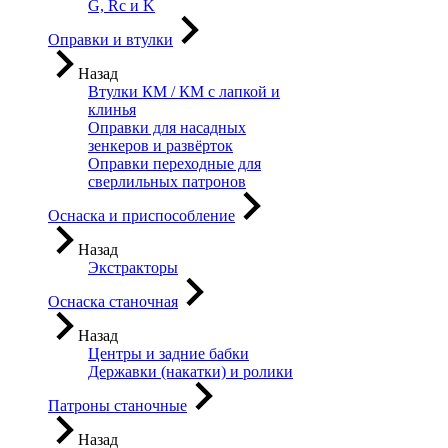
G, Rc и K
Оправки и втулки
Назад
Втулки КМ / КМ с лапкой и
клинья
Оправки для насадных
зенкеров и развёрток
Оправки переходные для
сверлильных патронов
Оснаска и приспособление
Назад
Экстракторы
Оснаска станочная
Назад
Центры и задние бабки
Державки (накатки) и ролики
Патроны станочные
Назад