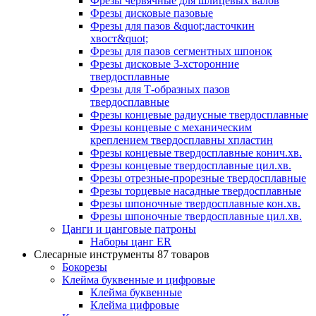
Фрезы червячные для шлицевых валов
Фрезы дисковые пазовые
Фрезы для пазов &quot;ласточкин
хвост&quot;
Фрезы для пазов сегментных шпонок
Фрезы дисковые 3-хсторонние
твердосплавные
Фрезы для Т-образных пазов
твердосплавные
Фрезы концевые радиусные твердосплавные
Фрезы концевые с механическим
креплением твердосплавны хпластин
Фрезы концевые твердосплавные конич.хв.
Фрезы концевые твердосплавные цил.хв.
Фрезы отрезные-прорезные твердосплавные
Фрезы торцевые насадные твердосплавные
Фрезы шпоночные твердосплавные кон.хв.
Фрезы шпоночные твердосплавные цил.хв.
Цанги и цанговые патроны
Наборы цанг ER
Слесарные инструменты
87 товаров
Бокорезы
Клейма буквенные и цифровые
Клейма буквенные
Клейма цифровые