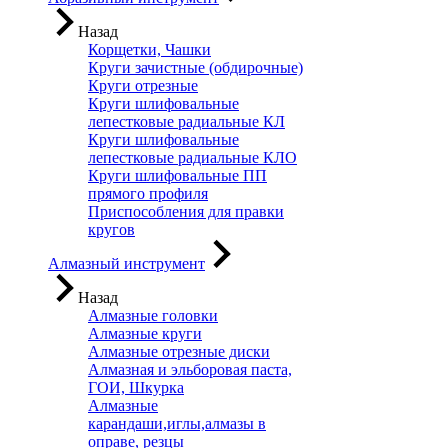
Назад
Корщетки, Чашки
Круги зачистные (обдирочные)
Круги отрезные
Круги шлифовальные
лепестковые радиальные КЛ
Круги шлифовальные
лепестковые радиальные КЛО
Круги шлифовальные ПП
прямого профиля
Приспособления для правки
кругов
Алмазный инструмент
Назад
Алмазные головки
Алмазные круги
Алмазные отрезные диски
Алмазная и эльборовая паста,
ГОИ, Шкурка
Алмазные
карандаши,иглы,алмазы в
оправе, резцы