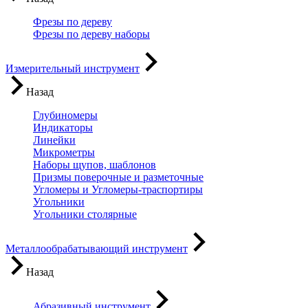
Фрезы по дереву
Фрезы по дереву наборы
Измерительный инструмент
Назад
Глубиномеры
Индикаторы
Линейки
Микрометры
Наборы щупов, шаблонов
Призмы поверочные и разметочные
Угломеры и Угломеры-траспортиры
Угольники
Угольники столярные
Металлообрабатывающий инструмент
Назад
Абразивный инструмент