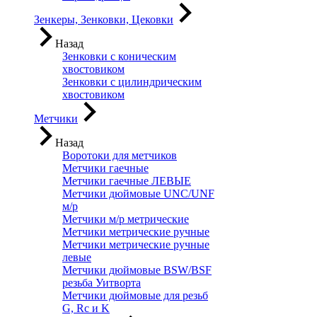
Зенкеры, Зенковки, Цековки
Назад
Зенковки с коническим
хвостовиком
Зенковки с цилиндрическим
хвостовиком
Метчики
Назад
Воротоки для метчиков
Метчики гаечные
Метчики гаечные ЛЕВЫЕ
Метчики дюймовые UNC/UNF
м/р
Метчики м/р метрические
Метчики метрические ручные
Метчики метрические ручные
левые
Метчики дюймовые BSW/BSF
резьба Уитворта
Метчики дюймовые для резьб
G, Rc и K