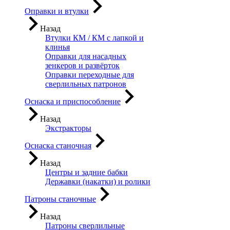
Оправки и втулки
Назад
Втулки КМ / КМ с лапкой и
клинья
Оправки для насадных
зенкеров и развёрток
Оправки переходные для
сверлильных патронов
Оснаска и приспособление
Назад
Экстракторы
Оснаска станочная
Назад
Центры и задние бабки
Державки (накатки) и ролики
Патроны станочные
Назад
Патроны сверлильные