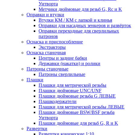
Уитворта
Метчики дюймовые для резьб G, Rc и K
Оправки и втулки
Втулки КМ / КМ с лапкой и клинья
Оправки для насадных зенкеров и развёрток
Оправки переходные для сверлильных
патронов
Оснаска и приспособление
Экстракторы
Оснаска станочная
Центры и задние бабки
Державки (накатки) и ролики
Патроны станочные
Патроны сверлильные
Плашки
Плашки для метрической резьбы
Плашки дюймовые UNC/UNF
Плашки дюймовые резьба G ЛЕВЫЕ
Плашкодержатели
Плашки для метрической резьбы ЛЕВЫЕ
Плашки дюймовые BSW/BSF резьба
Уитворта
Плашки дюймовые для резьб G, R и K
Развертки
Развертки конические 1:10