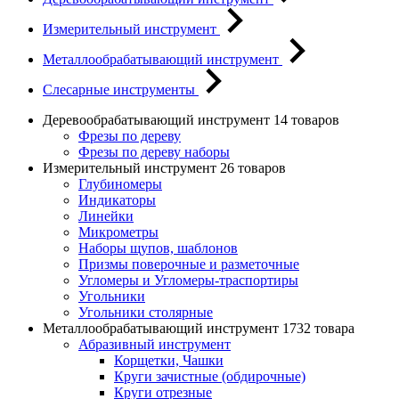
Измерительный инструмент
Металлообрабатывающий инструмент
Слесарные инструменты
Деревообрабатывающий инструмент
14 товаров
Фрезы по дереву
Фрезы по дереву наборы
Измерительный инструмент
26 товаров
Глубиномеры
Индикаторы
Линейки
Микрометры
Наборы щупов, шаблонов
Призмы поверочные и разметочные
Угломеры и Угломеры-траспортиры
Угольники
Угольники столярные
Металлообрабатывающий инструмент
1732 товара
Абразивный инструмент
Корщетки, Чашки
Круги зачистные (обдирочные)
Круги отрезные