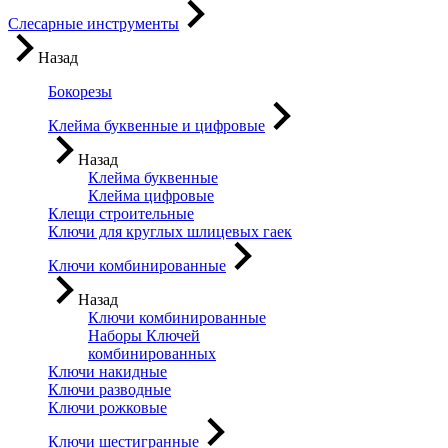
Слесарные инструменты
Назад
Бокорезы
Клейма буквенные и цифровые
Назад
Клейма буквенные
Клейма цифровые
Клещи строительные
Ключи для круглых шлицевых гаек
Ключи комбинированные
Назад
Ключи комбинированные
Наборы Ключей
комбинированных
Ключи накидные
Ключи разводные
Ключи рожковые
Ключи шестигранные