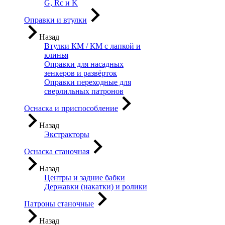
G, Rc и K
Оправки и втулки
Назад
Втулки КМ / КМ с лапкой и
клинья
Оправки для насадных
зенкеров и развёрток
Оправки переходные для
сверлильных патронов
Оснаска и приспособление
Назад
Экстракторы
Оснаска станочная
Назад
Центры и задние бабки
Державки (накатки) и ролики
Патроны станочные
Назад