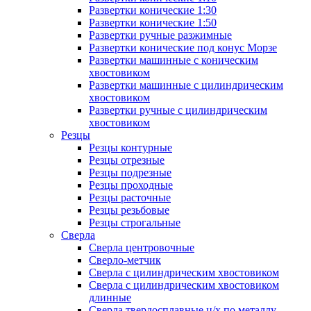
Развертки конические 1:30
Развертки конические 1:50
Развертки ручные разжимные
Развертки конические под конус Морзе
Развертки машинные с коническим
хвостовиком
Развертки машинные с цилиндрическим
хвостовиком
Развертки ручные с цилиндрическим
хвостовиком
Резцы
Резцы контурные
Резцы отрезные
Резцы подрезные
Резцы проходные
Резцы расточные
Резцы резьбовые
Резцы строгальные
Сверла
Сверла центровочные
Сверло-метчик
Сверла с цилиндрическим хвостовиком
Сверла с цилиндрическим хвостовиком
длинные
Сверла твердосплавные ц/х по металлу