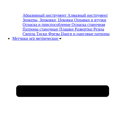
Абразивный инструмент
Алмазный инструмент
Зенкеры, Зенковки, Цековки
Оправки и втулки
Оснаска и приспособление
Оснаска станочная
Патроны станочные
Плашки
Развертки
Резцы
Сверла
Тиски
Фрезы
Цанги и цанговые патроны
Метчики м/р метрические