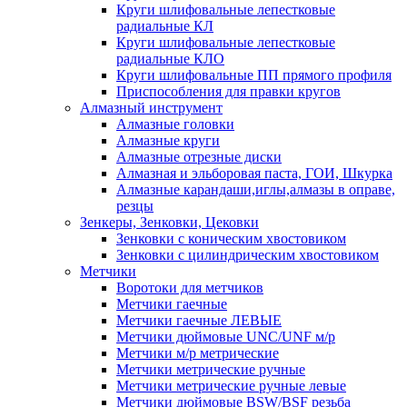
Круги шлифовальные лепестковые
радиальные КЛ
Круги шлифовальные лепестковые
радиальные КЛО
Круги шлифовальные ПП прямого профиля
Приспособления для правки кругов
Алмазный инструмент
Алмазные головки
Алмазные круги
Алмазные отрезные диски
Алмазная и эльборовая паста, ГОИ, Шкурка
Алмазные карандаши,иглы,алмазы в оправе,
резцы
Зенкеры, Зенковки, Цековки
Зенковки с коническим хвостовиком
Зенковки с цилиндрическим хвостовиком
Метчики
Воротоки для метчиков
Метчики гаечные
Метчики гаечные ЛЕВЫЕ
Метчики дюймовые UNC/UNF м/р
Метчики м/р метрические
Метчики метрические ручные
Метчики метрические ручные левые
Метчики дюймовые BSW/BSF резьба