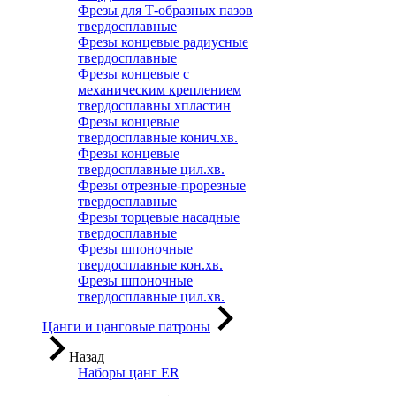
Фрезы для Т-образных пазов
твердосплавные
Фрезы концевые радиусные
твердосплавные
Фрезы концевые с
механическим креплением
твердосплавны хпластин
Фрезы концевые
твердосплавные конич.хв.
Фрезы концевые
твердосплавные цил.хв.
Фрезы отрезные-прорезные
твердосплавные
Фрезы торцевые насадные
твердосплавные
Фрезы шпоночные
твердосплавные кон.хв.
Фрезы шпоночные
твердосплавные цил.хв.
Цанги и цанговые патроны
Назад
Наборы цанг ER