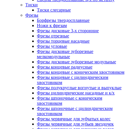
Тиски
Тиски слесарные
Фрезы
Борфрезы твердосплавные
Ножи к фрезам
Фрезы дисковые 3-х сторонние
Фрезы отрезные
Фрезы торцевые насадные
Фрезы угловые
Фрезы дисковые зуборезные
мелкомодульные
Фрезы дисковые зуборезные модульные
Фрезы концевые радиусные
Фрезы концевые с коническим хвостовиком
Фрезы концевые с цилиндрическим
хвостовиком
Фрезы полукруглые вогнутые и выпуклые
Фрезы цилиндрические насадные и к/х
Фрезы шпоночные с коническим
хвостовиком
Фрезы шпоночные с цилиндрическим
хвостовиком
Фрезы червячные для зубчатых колес
Фрезы червячные для зубьев звездочек