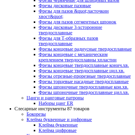
Фрезы червячные для шлицевых валов
Фрезы дисковые пазовые
Фрезы для пазов &quot;ласточкин
хвост&quot;
Фрезы для пазов сегментных шпонок
Фрезы дисковые 3-хсторонние
твердосплавные
Фрезы для Т-образных пазов
твердосплавные
Фрезы концевые радиусные твердосплавные
Фрезы концевые с механическим
креплением твердосплавны хпластин
Фрезы концевые твердосплавные конич.хв.
Фрезы концевые твердосплавные цил.хв.
Фрезы отрезные-прорезные твердосплавные
Фрезы торцевые насадные твердосплавные
Фрезы шпоночные твердосплавные кон.хв.
Фрезы шпоночные твердосплавные цил.хв.
Цанги и цанговые патроны
Наборы цанг ER
Слесарные инструменты
87 товаров
Бокорезы
Клейма буквенные и цифровые
Клейма буквенные
Клейма цифровые