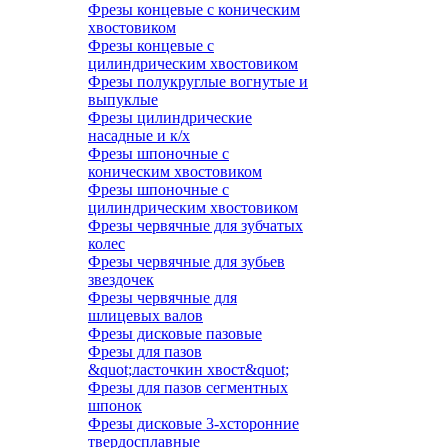
Фрезы концевые с коническим
хвостовиком
Фрезы концевые с
цилиндрическим хвостовиком
Фрезы полукруглые вогнутые и
выпуклые
Фрезы цилиндрические
насадные и к/х
Фрезы шпоночные с
коническим хвостовиком
Фрезы шпоночные с
цилиндрическим хвостовиком
Фрезы червячные для зубчатых
колес
Фрезы червячные для зубьев
звездочек
Фрезы червячные для
шлицевых валов
Фрезы дисковые пазовые
Фрезы для пазов
&quot;ласточкин хвост&quot;
Фрезы для пазов сегментных
шпонок
Фрезы дисковые 3-хсторонние
твердосплавные