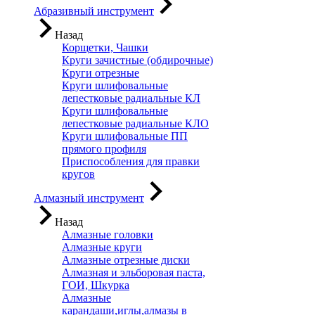
Абразивный инструмент
Назад
Корщетки, Чашки
Круги зачистные (обдирочные)
Круги отрезные
Круги шлифовальные
лепестковые радиальные КЛ
Круги шлифовальные
лепестковые радиальные КЛО
Круги шлифовальные ПП
прямого профиля
Приспособления для правки
кругов
Алмазный инструмент
Назад
Алмазные головки
Алмазные круги
Алмазные отрезные диски
Алмазная и эльборовая паста,
ГОИ, Шкурка
Алмазные
карандаши,иглы,алмазы в