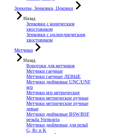
Зенкеры, Зенковки, Цековки
Назад
Зенковки с коническим
хвостовиком
Зенковки с цилиндрическим
хвостовиком
Метчики
Назад
Воротоки для метчиков
Метчики гаечные
Метчики гаечные ЛЕВЫЕ
Метчики дюймовые UNC/UNF
м/р
Метчики м/р метрические
Метчики метрические ручные
Метчики метрические ручные
левые
Метчики дюймовые BSW/BSF
резьба Уитворта
Метчики дюймовые для резьб
G, Rc и K