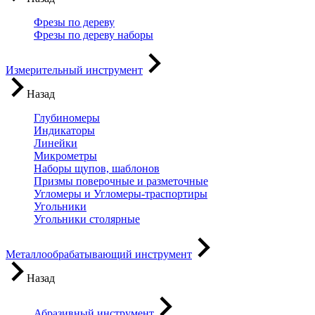
Фрезы по дереву
Фрезы по дереву наборы
Измерительный инструмент
Назад
Глубиномеры
Индикаторы
Линейки
Микрометры
Наборы щупов, шаблонов
Призмы поверочные и разметочные
Угломеры и Угломеры-траспортиры
Угольники
Угольники столярные
Металлообрабатывающий инструмент
Назад
Абразивный инструмент