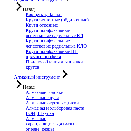
Назад
Корщетки, Чашки
Круги зачистные (обдирочные)
Круги отрезные
Круги шлифовальные
лепестковые радиальные КЛ
Круги шлифовальные
лепестковые радиальные КЛО
Круги шлифовальные ПП
прямого профиля
Приспособления для правки
кругов
Алмазный инструмент
Назад
Алмазные головки
Алмазные круги
Алмазные отрезные диски
Алмазная и эльборовая паста,
ГОИ, Шкурка
Алмазные
карандаши,иглы,алмазы в
оправе, резцы