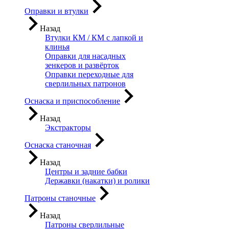
Оправки и втулки
Назад
Втулки КМ / КМ с лапкой и
клинья
Оправки для насадных
зенкеров и развёрток
Оправки переходные для
сверлильных патронов
Оснаска и приспособление
Назад
Экстракторы
Оснаска станочная
Назад
Центры и задние бабки
Державки (накатки) и ролики
Патроны станочные
Назад
Патроны сверлильные