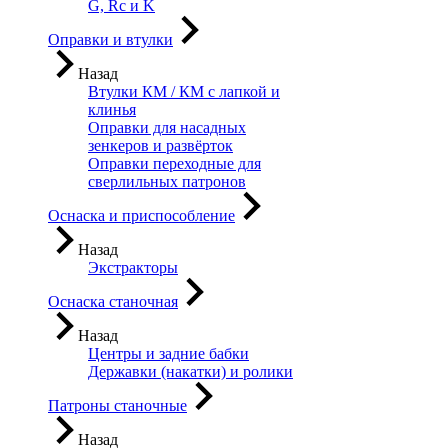
G, Rc и K
Оправки и втулки
Назад
Втулки КМ / КМ с лапкой и
клинья
Оправки для насадных
зенкеров и развёрток
Оправки переходные для
сверлильных патронов
Оснаска и приспособление
Назад
Экстракторы
Оснаска станочная
Назад
Центры и задние бабки
Державки (накатки) и ролики
Патроны станочные
Назад