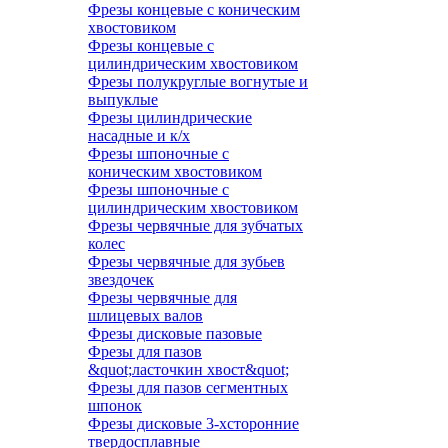
Фрезы концевые с коническим
хвостовиком
Фрезы концевые с
цилиндрическим хвостовиком
Фрезы полукруглые вогнутые и
выпуклые
Фрезы цилиндрические
насадные и к/х
Фрезы шпоночные с
коническим хвостовиком
Фрезы шпоночные с
цилиндрическим хвостовиком
Фрезы червячные для зубчатых
колес
Фрезы червячные для зубьев
звездочек
Фрезы червячные для
шлицевых валов
Фрезы дисковые пазовые
Фрезы для пазов
&quot;ласточкин хвост&quot;
Фрезы для пазов сегментных
шпонок
Фрезы дисковые 3-хсторонние
твердосплавные