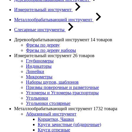
Измерительный инструмент
Металлообрабатывающий инструмент
Слесарные инструменты
Деревообрабатывающий инструмент
14 товаров
Фрезы по дереву
Фрезы по дереву наборы
Измерительный инструмент
26 товаров
Глубиномеры
Индикаторы
Линейки
Микрометры
Наборы щупов, шаблонов
Призмы поверочные и разметочные
Угломеры и Угломеры-траспортиры
Угольники
Угольники столярные
Металлообрабатывающий инструмент
1732 товара
Абразивный инструмент
Корщетки, Чашки
Круги зачистные (обдирочные)
Круги отрезные