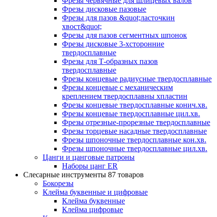
Фрезы червячные для шлицевых валов
Фрезы дисковые пазовые
Фрезы для пазов &quot;ласточкин
хвост&quot;
Фрезы для пазов сегментных шпонок
Фрезы дисковые 3-хсторонние
твердосплавные
Фрезы для Т-образных пазов
твердосплавные
Фрезы концевые радиусные твердосплавные
Фрезы концевые с механическим
креплением твердосплавны хпластин
Фрезы концевые твердосплавные конич.хв.
Фрезы концевые твердосплавные цил.хв.
Фрезы отрезные-прорезные твердосплавные
Фрезы торцевые насадные твердосплавные
Фрезы шпоночные твердосплавные кон.хв.
Фрезы шпоночные твердосплавные цил.хв.
Цанги и цанговые патроны
Наборы цанг ER
Слесарные инструменты
87 товаров
Бокорезы
Клейма буквенные и цифровые
Клейма буквенные
Клейма цифровые