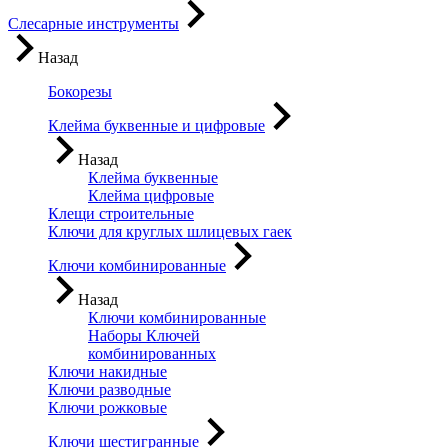
Слесарные инструменты
Назад
Бокорезы
Клейма буквенные и цифровые
Назад
Клейма буквенные
Клейма цифровые
Клещи строительные
Ключи для круглых шлицевых гаек
Ключи комбинированные
Назад
Ключи комбинированные
Наборы Ключей
комбинированных
Ключи накидные
Ключи разводные
Ключи рожковые
Ключи шестигранные