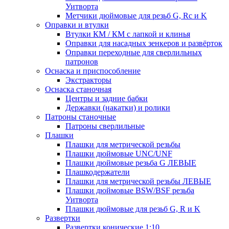
Уитворта
Метчики дюймовые для резьб G, Rc и K
Оправки и втулки
Втулки КМ / КМ с лапкой и клинья
Оправки для насадных зенкеров и развёрток
Оправки переходные для сверлильных
патронов
Оснаска и приспособление
Экстракторы
Оснаска станочная
Центры и задние бабки
Державки (накатки) и ролики
Патроны станочные
Патроны сверлильные
Плашки
Плашки для метрической резьбы
Плашки дюймовые UNC/UNF
Плашки дюймовые резьба G ЛЕВЫЕ
Плашкодержатели
Плашки для метрической резьбы ЛЕВЫЕ
Плашки дюймовые BSW/BSF резьба
Уитворта
Плашки дюймовые для резьб G, R и K
Развертки
Развертки конические 1:10