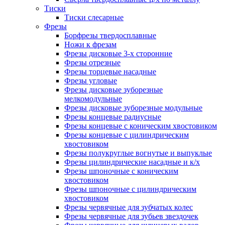
Тиски
Тиски слесарные
Фрезы
Борфрезы твердосплавные
Ножи к фрезам
Фрезы дисковые 3-х сторонние
Фрезы отрезные
Фрезы торцевые насадные
Фрезы угловые
Фрезы дисковые зуборезные
мелкомодульные
Фрезы дисковые зуборезные модульные
Фрезы концевые радиусные
Фрезы концевые с коническим хвостовиком
Фрезы концевые с цилиндрическим
хвостовиком
Фрезы полукруглые вогнутые и выпуклые
Фрезы цилиндрические насадные и к/х
Фрезы шпоночные с коническим
хвостовиком
Фрезы шпоночные с цилиндрическим
хвостовиком
Фрезы червячные для зубчатых колес
Фрезы червячные для зубьев звездочек