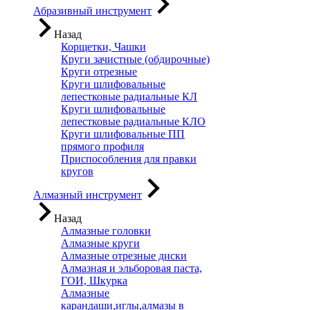
Абразивный инструмент
Назад
Корщетки, Чашки
Круги зачистные (обдирочные)
Круги отрезные
Круги шлифовальные
лепестковые радиальные КЛ
Круги шлифовальные
лепестковые радиальные КЛО
Круги шлифовальные ПП
прямого профиля
Приспособления для правки
кругов
Алмазный инструмент
Назад
Алмазные головки
Алмазные круги
Алмазные отрезные диски
Алмазная и эльборовая паста,
ГОИ, Шкурка
Алмазные
карандаши,иглы,алмазы в