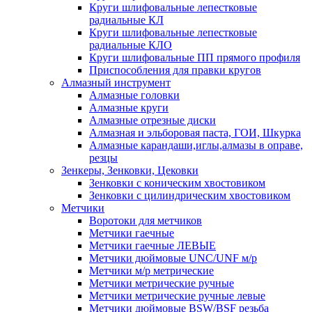
Круги шлифовальные лепестковые
радиальные КЛ
Круги шлифовальные лепестковые
радиальные КЛО
Круги шлифовальные ПП прямого профиля
Приспособления для правки кругов
Алмазный инструмент
Алмазные головки
Алмазные круги
Алмазные отрезные диски
Алмазная и эльборовая паста, ГОИ, Шкурка
Алмазные карандаши,иглы,алмазы в оправе,
резцы
Зенкеры, Зенковки, Цековки
Зенковки с коническим хвостовиком
Зенковки с цилиндрическим хвостовиком
Метчики
Воротоки для метчиков
Метчики гаечные
Метчики гаечные ЛЕВЫЕ
Метчики дюймовые UNC/UNF м/р
Метчики м/р метрические
Метчики метрические ручные
Метчики метрические ручные левые
Метчики дюймовые BSW/BSF резьба