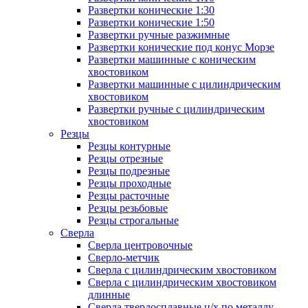
Развертки конические 1:30
Развертки конические 1:50
Развертки ручные разжимные
Развертки конические под конус Морзе
Развертки машинные с коническим
хвостовиком
Развертки машинные с цилиндрическим
хвостовиком
Развертки ручные с цилиндрическим
хвостовиком
Резцы
Резцы контурные
Резцы отрезные
Резцы подрезные
Резцы проходные
Резцы расточные
Резцы резьбовые
Резцы строгальные
Сверла
Сверла центровочные
Сверло-метчик
Сверла с цилиндрическим хвостовиком
Сверла с цилиндрическим хвостовиком
длинные
Сверла твердосплавные ц/х по металлу