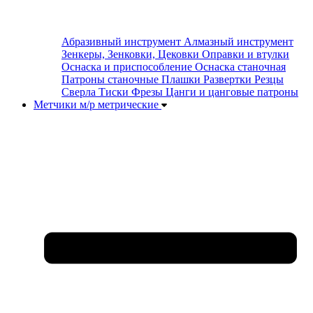
Абразивный инструмент
Алмазный инструмент
Зенкеры, Зенковки, Цековки
Оправки и втулки
Оснаска и приспособление
Оснаска станочная
Патроны станочные
Плашки
Развертки
Резцы
Сверла
Тиски
Фрезы
Цанги и цанговые патроны
Метчики м/р метрические