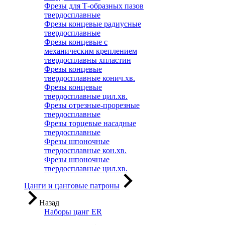
Фрезы для Т-образных пазов
твердосплавные
Фрезы концевые радиусные
твердосплавные
Фрезы концевые с
механическим креплением
твердосплавны хпластин
Фрезы концевые
твердосплавные конич.хв.
Фрезы концевые
твердосплавные цил.хв.
Фрезы отрезные-прорезные
твердосплавные
Фрезы торцевые насадные
твердосплавные
Фрезы шпоночные
твердосплавные кон.хв.
Фрезы шпоночные
твердосплавные цил.хв.
Цанги и цанговые патроны
Назад
Наборы цанг ER