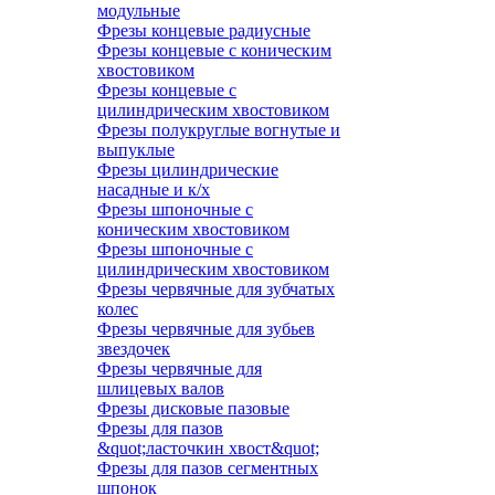
модульные
Фрезы концевые радиусные
Фрезы концевые с коническим
хвостовиком
Фрезы концевые с
цилиндрическим хвостовиком
Фрезы полукруглые вогнутые и
выпуклые
Фрезы цилиндрические
насадные и к/х
Фрезы шпоночные с
коническим хвостовиком
Фрезы шпоночные с
цилиндрическим хвостовиком
Фрезы червячные для зубчатых
колес
Фрезы червячные для зубьев
звездочек
Фрезы червячные для
шлицевых валов
Фрезы дисковые пазовые
Фрезы для пазов
&quot;ласточкин хвост&quot;
Фрезы для пазов сегментных
шпонок