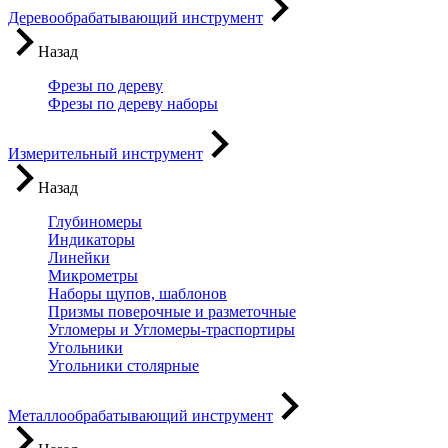
Деревообрабатывающий инструмент
Назад
Фрезы по дереву
Фрезы по дереву наборы
Измерительный инструмент
Назад
Глубиномеры
Индикаторы
Линейки
Микрометры
Наборы щупов, шаблонов
Призмы поверочные и разметочные
Угломеры и Угломеры-траспортиры
Угольники
Угольники столярные
Металлообрабатывающий инструмент