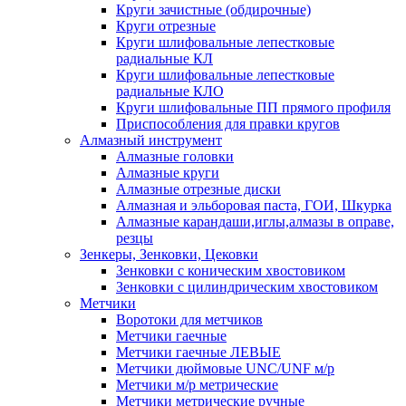
Круги зачистные (обдирочные)
Круги отрезные
Круги шлифовальные лепестковые
радиальные КЛ
Круги шлифовальные лепестковые
радиальные КЛО
Круги шлифовальные ПП прямого профиля
Приспособления для правки кругов
Алмазный инструмент
Алмазные головки
Алмазные круги
Алмазные отрезные диски
Алмазная и эльборовая паста, ГОИ, Шкурка
Алмазные карандаши,иглы,алмазы в оправе,
резцы
Зенкеры, Зенковки, Цековки
Зенковки с коническим хвостовиком
Зенковки с цилиндрическим хвостовиком
Метчики
Воротоки для метчиков
Метчики гаечные
Метчики гаечные ЛЕВЫЕ
Метчики дюймовые UNC/UNF м/р
Метчики м/р метрические
Метчики метрические ручные