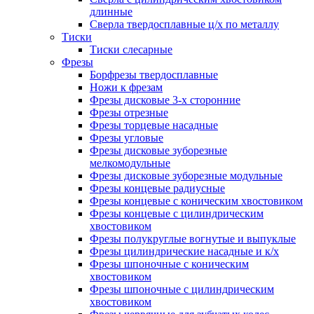
длинные
Сверла твердосплавные ц/х по металлу
Тиски
Тиски слесарные
Фрезы
Борфрезы твердосплавные
Ножи к фрезам
Фрезы дисковые 3-х сторонние
Фрезы отрезные
Фрезы торцевые насадные
Фрезы угловые
Фрезы дисковые зуборезные
мелкомодульные
Фрезы дисковые зуборезные модульные
Фрезы концевые радиусные
Фрезы концевые с коническим хвостовиком
Фрезы концевые с цилиндрическим
хвостовиком
Фрезы полукруглые вогнутые и выпуклые
Фрезы цилиндрические насадные и к/х
Фрезы шпоночные с коническим
хвостовиком
Фрезы шпоночные с цилиндрическим
хвостовиком