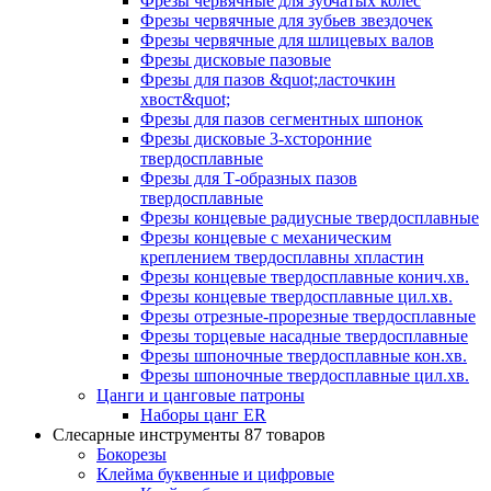
Фрезы червячные для зубчатых колес
Фрезы червячные для зубьев звездочек
Фрезы червячные для шлицевых валов
Фрезы дисковые пазовые
Фрезы для пазов &quot;ласточкин
хвост&quot;
Фрезы для пазов сегментных шпонок
Фрезы дисковые 3-хсторонние
твердосплавные
Фрезы для Т-образных пазов
твердосплавные
Фрезы концевые радиусные твердосплавные
Фрезы концевые с механическим
креплением твердосплавны хпластин
Фрезы концевые твердосплавные конич.хв.
Фрезы концевые твердосплавные цил.хв.
Фрезы отрезные-прорезные твердосплавные
Фрезы торцевые насадные твердосплавные
Фрезы шпоночные твердосплавные кон.хв.
Фрезы шпоночные твердосплавные цил.хв.
Цанги и цанговые патроны
Наборы цанг ER
Слесарные инструменты
87 товаров
Бокорезы
Клейма буквенные и цифровые