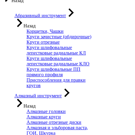
Назад
Абразивный инструмент
Назад
Корщетки, Чашки
Круги зачистные (обдирочные)
Круги отрезные
Круги шлифовальные
лепестковые радиальные КЛ
Круги шлифовальные
лепестковые радиальные КЛО
Круги шлифовальные ПП
прямого профиля
Приспособления для правки
кругов
Алмазный инструмент
Назад
Алмазные головки
Алмазные круги
Алмазные отрезные диски
Алмазная и эльборовая паста,
ГОИ, Шкурка