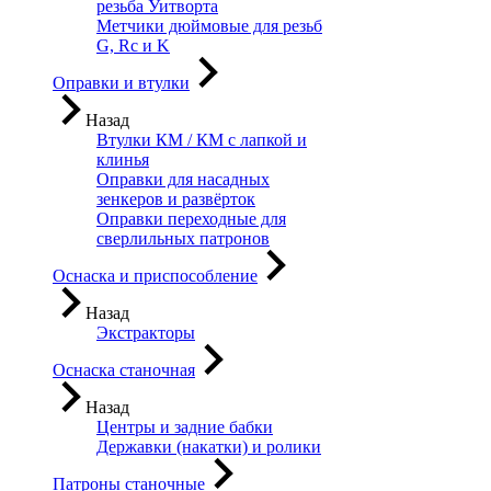
резьба Уитворта
Метчики дюймовые для резьб
G, Rc и K
Оправки и втулки
Назад
Втулки КМ / КМ с лапкой и
клинья
Оправки для насадных
зенкеров и развёрток
Оправки переходные для
сверлильных патронов
Оснаска и приспособление
Назад
Экстракторы
Оснаска станочная
Назад
Центры и задние бабки
Державки (накатки) и ролики
Патроны станочные