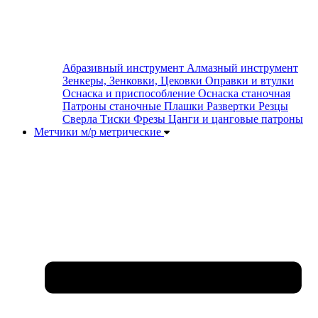
Абразивный инструмент
Алмазный инструмент
Зенкеры, Зенковки, Цековки
Оправки и втулки
Оснаска и приспособление
Оснаска станочная
Патроны станочные
Плашки
Развертки
Резцы
Сверла
Тиски
Фрезы
Цанги и цанговые патроны
Метчики м/р метрические