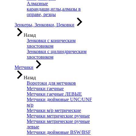
Алмазные
карандаши,иглы,алмазы в
оправе, резцы
Зенкеры, Зенковки, Цековки
Назад
Зенковки с коническим
хвостовиком
Зенковки с цилиндрическим
хвостовиком
Метчики
Назад
Воротоки для метчиков
Метчики гаечные
Метчики гаечные ЛЕВЫЕ
Метчики дюймовые UNC/UNF
м/р
Метчики м/р метрические
Метчики метрические ручные
Метчики метрические ручные
левые
Метчики дюймовые BSW/BSF