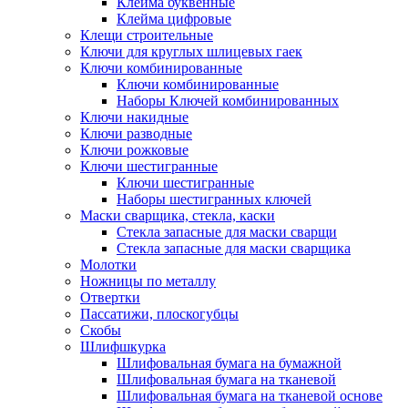
Клейма буквенные
Клейма цифровые
Клещи строительные
Ключи для круглых шлицевых гаек
Ключи комбинированные
Ключи комбинированные
Наборы Ключей комбинированных
Ключи накидные
Ключи разводные
Ключи рожковые
Ключи шестигранные
Ключи шестигранные
Наборы шестигранных ключей
Маски сварщика, стекла, каски
Стекла запасные для маски сварщи
Стекла запасные для маски сварщика
Молотки
Ножницы по металлу
Отвертки
Пассатижи, плоскогубцы
Скобы
Шлифшкурка
Шлифовальная бумага на бумажной
Шлифовальная бумага на тканевой
Шлифовальная бумага на тканевой основе