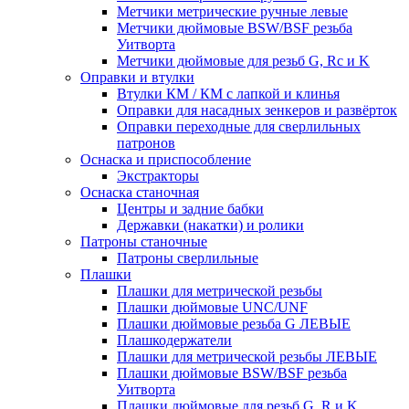
Метчики метрические ручные левые
Метчики дюймовые BSW/BSF резьба
Уитворта
Метчики дюймовые для резьб G, Rc и K
Оправки и втулки
Втулки КМ / КМ с лапкой и клинья
Оправки для насадных зенкеров и развёрток
Оправки переходные для сверлильных
патронов
Оснаска и приспособление
Экстракторы
Оснаска станочная
Центры и задние бабки
Державки (накатки) и ролики
Патроны станочные
Патроны сверлильные
Плашки
Плашки для метрической резьбы
Плашки дюймовые UNC/UNF
Плашки дюймовые резьба G ЛЕВЫЕ
Плашкодержатели
Плашки для метрической резьбы ЛЕВЫЕ
Плашки дюймовые BSW/BSF резьба
Уитворта
Плашки дюймовые для резьб G, R и K