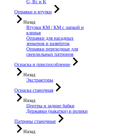
G, Rc и K
Оправки и втулки
Назад
Втулки КМ / КМ с лапкой и
клинья
Оправки для насадных
зенкеров и развёрток
Оправки переходные для
сверлильных патронов
Оснаска и приспособление
Назад
Экстракторы
Оснаска станочная
Назад
Центры и задние бабки
Державки (накатки) и ролики
Патроны станочные
Назад