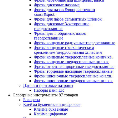
Фрезы червячные для шлицевых валов
Фрезы дисковые пазовые
Фрезы для пазов &quot;ласточкин
хвост&quot;
Фрезы для пазов сегментных шпонок
Фрезы дисковые 3-хсторонние
твердосплавные
Фрезы для Т-образных пазов
твердосплавные
Фрезы концевые радиусные твердосплавные
Фрезы концевые с механическим
креплением твердосплавны хпластин
Фрезы концевые твердосплавные конич.хв.
Фрезы концевые твердосплавные цил.хв.
Фрезы отрезные-прорезные твердосплавные
Фрезы торцевые насадные твердосплавные
Фрезы шпоночные твердосплавные кон.хв.
Фрезы шпоночные твердосплавные цил.хв.
Цанги и цанговые патроны
Наборы цанг ER
Слесарные инструменты
87 товаров
Бокорезы
Клейма буквенные и цифровые
Клейма буквенные
Клейма цифровые