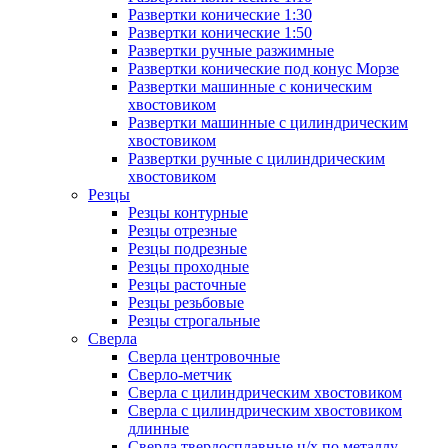
Развертки конические 1:30
Развертки конические 1:50
Развертки ручные разжимные
Развертки конические под конус Морзе
Развертки машинные с коническим
хвостовиком
Развертки машинные с цилиндрическим
хвостовиком
Развертки ручные с цилиндрическим
хвостовиком
Резцы
Резцы контурные
Резцы отрезные
Резцы подрезные
Резцы проходные
Резцы расточные
Резцы резьбовые
Резцы строгальные
Сверла
Сверла центровочные
Сверло-метчик
Сверла с цилиндрическим хвостовиком
Сверла с цилиндрическим хвостовиком
длинные
Сверла твердосплавные ц/х по металлу