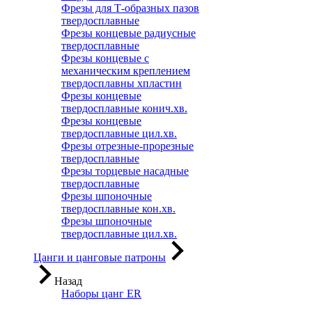
Фрезы для Т-образных пазов
твердосплавные
Фрезы концевые радиусные
твердосплавные
Фрезы концевые с
механическим креплением
твердосплавны хпластин
Фрезы концевые
твердосплавные конич.хв.
Фрезы концевые
твердосплавные цил.хв.
Фрезы отрезные-прорезные
твердосплавные
Фрезы торцевые насадные
твердосплавные
Фрезы шпоночные
твердосплавные кон.хв.
Фрезы шпоночные
твердосплавные цил.хв.
Цанги и цанговые патроны
Назад
Наборы цанг ER