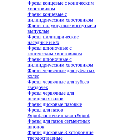
Фрезы концевые с коническим
хвостовиком
Фрезы концевые с
цилиндрическим хвостовиком
Фрезы полукруглые вогнутые и
выпуклые
Фрезы цилиндрические
насадные и к/х
Фрезы шпоночные с
коническим хвостовиком
Фрезы шпоночные с
цилиндрическим хвостовиком
Фрезы червячные для зубчатых
колес
Фрезы червячные для зубьев
звездочек
Фрезы червячные для
шлицевых валов
Фрезы дисковые пазовые
Фрезы для пазов
&quot;ласточкин хвост&quot;
Фрезы для пазов сегментных
шпонок
Фрезы дисковые 3-хсторонние
твердосплавные