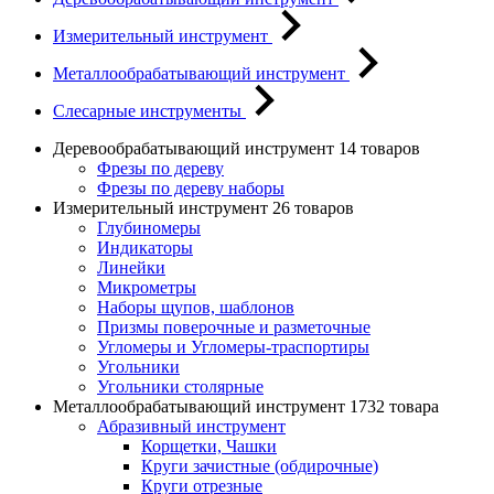
Измерительный инструмент
Металлообрабатывающий инструмент
Слесарные инструменты
Деревообрабатывающий инструмент
14 товаров
Фрезы по дереву
Фрезы по дереву наборы
Измерительный инструмент
26 товаров
Глубиномеры
Индикаторы
Линейки
Микрометры
Наборы щупов, шаблонов
Призмы поверочные и разметочные
Угломеры и Угломеры-траспортиры
Угольники
Угольники столярные
Металлообрабатывающий инструмент
1732 товара
Абразивный инструмент
Корщетки, Чашки
Круги зачистные (обдирочные)
Круги отрезные