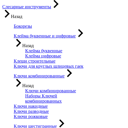
Слесарные инструменты
Назад
Бокорезы
Клейма буквенные и цифровые
Назад
Клейма буквенные
Клейма цифровые
Клещи строительные
Ключи для круглых шлицевых гаек
Ключи комбинированные
Назад
Ключи комбинированные
Наборы Ключей
комбинированных
Ключи накидные
Ключи разводные
Ключи рожковые
Ключи шестигранные