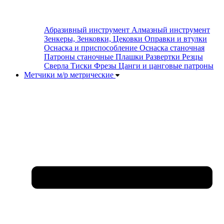
Абразивный инструмент
Алмазный инструмент
Зенкеры, Зенковки, Цековки
Оправки и втулки
Оснаска и приспособление
Оснаска станочная
Патроны станочные
Плашки
Развертки
Резцы
Сверла
Тиски
Фрезы
Цанги и цанговые патроны
Метчики м/р метрические