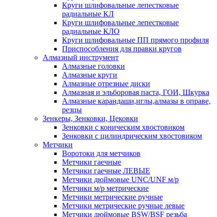
Круги шлифовальные лепестковые
радиальные КЛ
Круги шлифовальные лепестковые
радиальные КЛО
Круги шлифовальные ПП прямого профиля
Приспособления для правки кругов
Алмазный инструмент
Алмазные головки
Алмазные круги
Алмазные отрезные диски
Алмазная и эльборовая паста, ГОИ, Шкурка
Алмазные карандаши,иглы,алмазы в оправе,
резцы
Зенкеры, Зенковки, Цековки
Зенковки с коническим хвостовиком
Зенковки с цилиндрическим хвостовиком
Метчики
Воротоки для метчиков
Метчики гаечные
Метчики гаечные ЛЕВЫЕ
Метчики дюймовые UNC/UNF м/р
Метчики м/р метрические
Метчики метрические ручные
Метчики метрические ручные левые
Метчики дюймовые BSW/BSF резьба