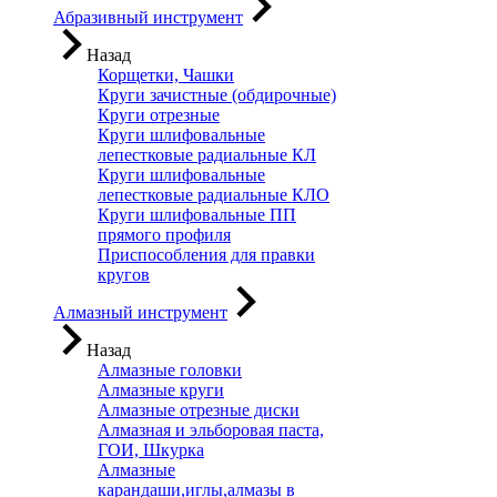
Абразивный инструмент
Назад
Корщетки, Чашки
Круги зачистные (обдирочные)
Круги отрезные
Круги шлифовальные
лепестковые радиальные КЛ
Круги шлифовальные
лепестковые радиальные КЛО
Круги шлифовальные ПП
прямого профиля
Приспособления для правки
кругов
Алмазный инструмент
Назад
Алмазные головки
Алмазные круги
Алмазные отрезные диски
Алмазная и эльборовая паста,
ГОИ, Шкурка
Алмазные
карандаши,иглы,алмазы в