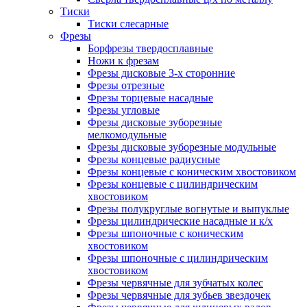
Тиски
Тиски слесарные
Фрезы
Борфрезы твердосплавные
Ножи к фрезам
Фрезы дисковые 3-х сторонние
Фрезы отрезные
Фрезы торцевые насадные
Фрезы угловые
Фрезы дисковые зуборезные
мелкомодульные
Фрезы дисковые зуборезные модульные
Фрезы концевые радиусные
Фрезы концевые с коническим хвостовиком
Фрезы концевые с цилиндрическим
хвостовиком
Фрезы полукруглые вогнутые и выпуклые
Фрезы цилиндрические насадные и к/х
Фрезы шпоночные с коническим
хвостовиком
Фрезы шпоночные с цилиндрическим
хвостовиком
Фрезы червячные для зубчатых колес
Фрезы червячные для зубьев звездочек