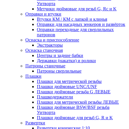
Уитворта
Метчики дюймовые для резьб G, Rc и K
Оправки и втулки
Втулки КМ / КМ с лапкой и клинья
Оправки для насадных зенкеров и развёрток
Оправки переходные для сверлильных
патронов
Оснаска и приспособление
Экстракторы
Оснаска станочная
Центры и задние бабки
Державки (накатки) и ролики
Патроны станочные
Патроны сверлильные
Плашки
Плашки для метрической резьбы
Плашки дюймовые UNC/UNF
Плашки дюймовые резьба G ЛЕВЫЕ
Плашкодержатели
Плашки для метрической резьбы ЛЕВЫЕ
Плашки дюймовые BSW/BSF резьба
Уитворта
Плашки дюймовые для резьб G, R и K
Развертки
Развертки конические 1:10