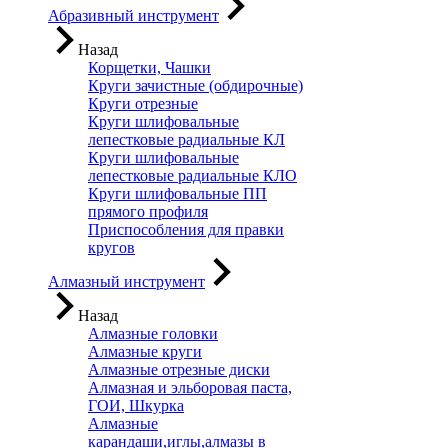
Абразивный инструмент
Назад
Корщетки, Чашки
Круги зачистные (обдирочные)
Круги отрезные
Круги шлифовальные
лепестковые радиальные КЛ
Круги шлифовальные
лепестковые радиальные КЛО
Круги шлифовальные ПП
прямого профиля
Приспособления для правки
кругов
Алмазный инструмент
Назад
Алмазные головки
Алмазные круги
Алмазные отрезные диски
Алмазная и эльборовая паста,
ГОИ, Шкурка
Алмазные
карандаши,иглы,алмазы в