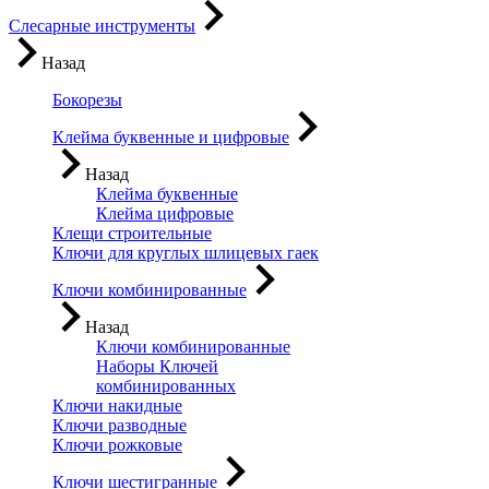
Слесарные инструменты
Назад
Бокорезы
Клейма буквенные и цифровые
Назад
Клейма буквенные
Клейма цифровые
Клещи строительные
Ключи для круглых шлицевых гаек
Ключи комбинированные
Назад
Ключи комбинированные
Наборы Ключей
комбинированных
Ключи накидные
Ключи разводные
Ключи рожковые
Ключи шестигранные