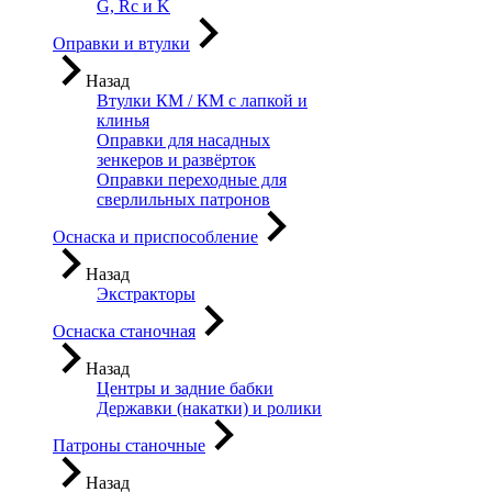
G, Rc и K
Оправки и втулки
Назад
Втулки КМ / КМ с лапкой и
клинья
Оправки для насадных
зенкеров и развёрток
Оправки переходные для
сверлильных патронов
Оснаска и приспособление
Назад
Экстракторы
Оснаска станочная
Назад
Центры и задние бабки
Державки (накатки) и ролики
Патроны станочные
Назад