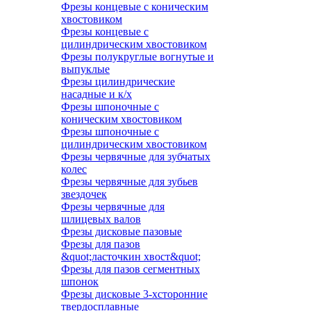
Фрезы концевые с коническим
хвостовиком
Фрезы концевые с
цилиндрическим хвостовиком
Фрезы полукруглые вогнутые и
выпуклые
Фрезы цилиндрические
насадные и к/х
Фрезы шпоночные с
коническим хвостовиком
Фрезы шпоночные с
цилиндрическим хвостовиком
Фрезы червячные для зубчатых
колес
Фрезы червячные для зубьев
звездочек
Фрезы червячные для
шлицевых валов
Фрезы дисковые пазовые
Фрезы для пазов
&quot;ласточкин хвост&quot;
Фрезы для пазов сегментных
шпонок
Фрезы дисковые 3-хсторонние
твердосплавные