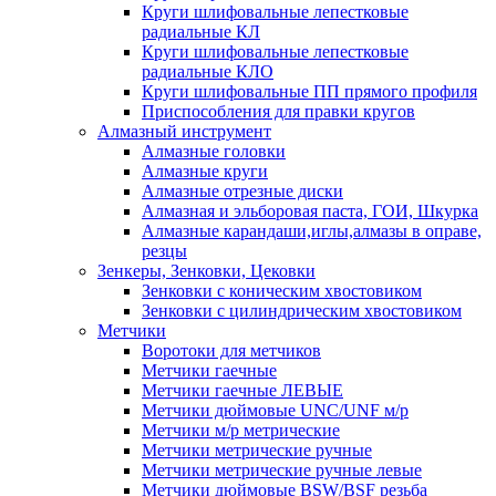
Круги шлифовальные лепестковые
радиальные КЛ
Круги шлифовальные лепестковые
радиальные КЛО
Круги шлифовальные ПП прямого профиля
Приспособления для правки кругов
Алмазный инструмент
Алмазные головки
Алмазные круги
Алмазные отрезные диски
Алмазная и эльборовая паста, ГОИ, Шкурка
Алмазные карандаши,иглы,алмазы в оправе,
резцы
Зенкеры, Зенковки, Цековки
Зенковки с коническим хвостовиком
Зенковки с цилиндрическим хвостовиком
Метчики
Воротоки для метчиков
Метчики гаечные
Метчики гаечные ЛЕВЫЕ
Метчики дюймовые UNC/UNF м/р
Метчики м/р метрические
Метчики метрические ручные
Метчики метрические ручные левые
Метчики дюймовые BSW/BSF резьба