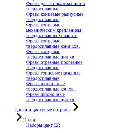
Фрезы для Т-образных пазов
твердосплавные
Фрезы концевые радиусные
твердосплавные
Фрезы концевые с
механическим креплением
твердосплавны хпластин
Фрезы концевые
твердосплавные конич.хв.
Фрезы концевые
твердосплавные цил.хв.
Фрезы отрезные-прорезные
твердосплавные
Фрезы торцевые насадные
твердосплавные
Фрезы шпоночные
твердосплавные кон.хв.
Фрезы шпоночные
твердосплавные цил.хв.
Цанги и цанговые патроны
Назад
Наборы цанг ER