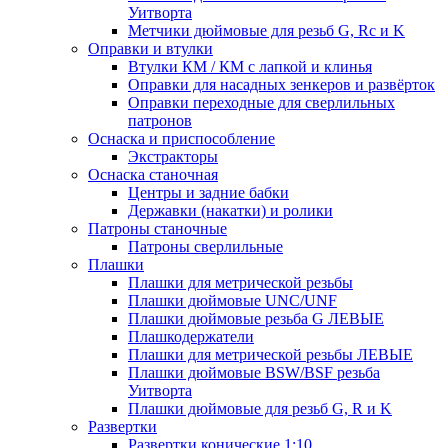
Уитворта
Метчики дюймовые для резьб G, Rc и K
Оправки и втулки
Втулки КМ / КМ с лапкой и клинья
Оправки для насадных зенкеров и развёрток
Оправки переходные для сверлильных
патронов
Оснаска и приспособление
Экстракторы
Оснаска станочная
Центры и задние бабки
Державки (накатки) и ролики
Патроны станочные
Патроны сверлильные
Плашки
Плашки для метрической резьбы
Плашки дюймовые UNC/UNF
Плашки дюймовые резьба G ЛЕВЫЕ
Плашкодержатели
Плашки для метрической резьбы ЛЕВЫЕ
Плашки дюймовые BSW/BSF резьба
Уитворта
Плашки дюймовые для резьб G, R и K
Развертки
Развертки конические 1:10