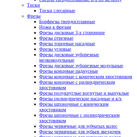
Тиски
Тиски слесарные
Фрезы
Борфрезы твердосплавные
Ножи к фрезам
Фрезы дисковые 3-х сторонние
Фрезы отрезные
Фрезы торцевые насадные
Фрезы угловые
Фрезы дисковые зуборезные
мелкомодульные
Фрезы дисковые зуборезные модульные
Фрезы концевые радиусные
Фрезы концевые с коническим хвостовиком
Фрезы концевые с цилиндрическим
хвостовиком
Фрезы полукруглые вогнутые и выпуклые
Фрезы цилиндрические насадные и к/х
Фрезы шпоночные с коническим
хвостовиком
Фрезы шпоночные с цилиндрическим
хвостовиком
Фрезы червячные для зубчатых колес
Фрезы червячные для зубьев звездочек