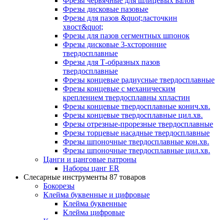
Фрезы червячные для шлицевых валов
Фрезы дисковые пазовые
Фрезы для пазов &quot;ласточкин
хвост&quot;
Фрезы для пазов сегментных шпонок
Фрезы дисковые 3-хсторонние
твердосплавные
Фрезы для Т-образных пазов
твердосплавные
Фрезы концевые радиусные твердосплавные
Фрезы концевые с механическим
креплением твердосплавны хпластин
Фрезы концевые твердосплавные конич.хв.
Фрезы концевые твердосплавные цил.хв.
Фрезы отрезные-прорезные твердосплавные
Фрезы торцевые насадные твердосплавные
Фрезы шпоночные твердосплавные кон.хв.
Фрезы шпоночные твердосплавные цил.хв.
Цанги и цанговые патроны
Наборы цанг ER
Слесарные инструменты
87 товаров
Бокорезы
Клейма буквенные и цифровые
Клейма буквенные
Клейма цифровые