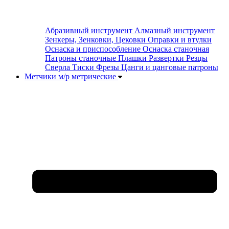
Абразивный инструмент
Алмазный инструмент
Зенкеры, Зенковки, Цековки
Оправки и втулки
Оснаска и приспособление
Оснаска станочная
Патроны станочные
Плашки
Развертки
Резцы
Сверла
Тиски
Фрезы
Цанги и цанговые патроны
Метчики м/р метрические