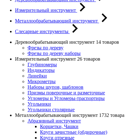
Измерительный инструмент
Металлообрабатывающий инструмент
Слесарные инструменты
Деревообрабатывающий инструмент
14 товаров
Фрезы по дереву
Фрезы по дереву наборы
Измерительный инструмент
26 товаров
Глубиномеры
Индикаторы
Линейки
Микрометры
Наборы щупов, шаблонов
Призмы поверочные и разметочные
Угломеры и Угломеры-траспортиры
Угольники
Угольники столярные
Металлообрабатывающий инструмент
1732 товара
Абразивный инструмент
Корщетки, Чашки
Круги зачистные (обдирочные)
Круги отрезные