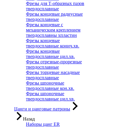
Фрезы для Т-образных пазов
твердосплавные
Фрезы концевые радиусные
твердосплавные
Фрезы концевые с
механическим креплением
твердосплавны хпластин
Фрезы концевые
твердосплавные конич.хв.
Фрезы концевые
твердосплавные цил.хв.
Фрезы отрезные-прорезные
твердосплавные
Фрезы торцевые насадные
твердосплавные
Фрезы шпоночные
твердосплавные кон.хв.
Фрезы шпоночные
твердосплавные цил.хв.
Цанги и цанговые патроны
Назад
Наборы цанг ER