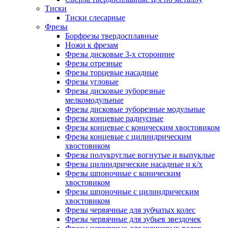
Тиски
Тиски слесарные
Фрезы
Борфрезы твердосплавные
Ножи к фрезам
Фрезы дисковые 3-х сторонние
Фрезы отрезные
Фрезы торцевые насадные
Фрезы угловые
Фрезы дисковые зуборезные
мелкомодульные
Фрезы дисковые зуборезные модульные
Фрезы концевые радиусные
Фрезы концевые с коническим хвостовиком
Фрезы концевые с цилиндрическим
хвостовиком
Фрезы полукруглые вогнутые и выпуклые
Фрезы цилиндрические насадные и к/х
Фрезы шпоночные с коническим
хвостовиком
Фрезы шпоночные с цилиндрическим
хвостовиком
Фрезы червячные для зубчатых колес
Фрезы червячные для зубьев звездочек