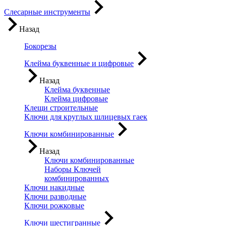
Слесарные инструменты
Назад
Бокорезы
Клейма буквенные и цифровые
Назад
Клейма буквенные
Клейма цифровые
Клещи строительные
Ключи для круглых шлицевых гаек
Ключи комбинированные
Назад
Ключи комбинированные
Наборы Ключей
комбинированных
Ключи накидные
Ключи разводные
Ключи рожковые
Ключи шестигранные