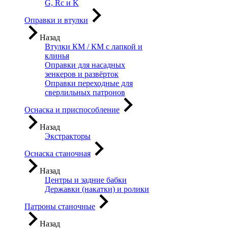
G, Rc и K
Оправки и втулки
Назад
Втулки КМ / КМ с лапкой и
клинья
Оправки для насадных
зенкеров и развёрток
Оправки переходные для
сверлильных патронов
Оснаска и приспособление
Назад
Экстракторы
Оснаска станочная
Назад
Центры и задние бабки
Державки (накатки) и ролики
Патроны станочные
Назад