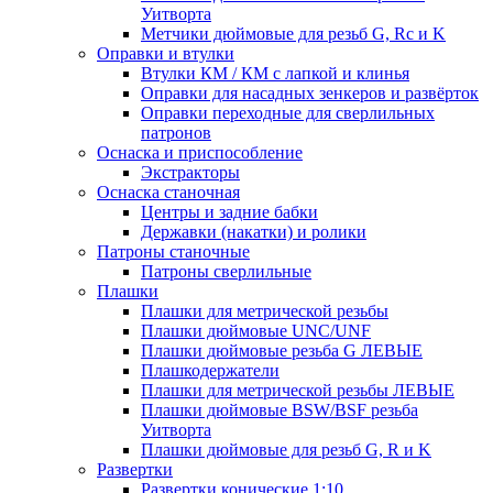
Уитворта
Метчики дюймовые для резьб G, Rc и K
Оправки и втулки
Втулки КМ / КМ с лапкой и клинья
Оправки для насадных зенкеров и развёрток
Оправки переходные для сверлильных
патронов
Оснаска и приспособление
Экстракторы
Оснаска станочная
Центры и задние бабки
Державки (накатки) и ролики
Патроны станочные
Патроны сверлильные
Плашки
Плашки для метрической резьбы
Плашки дюймовые UNC/UNF
Плашки дюймовые резьба G ЛЕВЫЕ
Плашкодержатели
Плашки для метрической резьбы ЛЕВЫЕ
Плашки дюймовые BSW/BSF резьба
Уитворта
Плашки дюймовые для резьб G, R и K
Развертки
Развертки конические 1:10