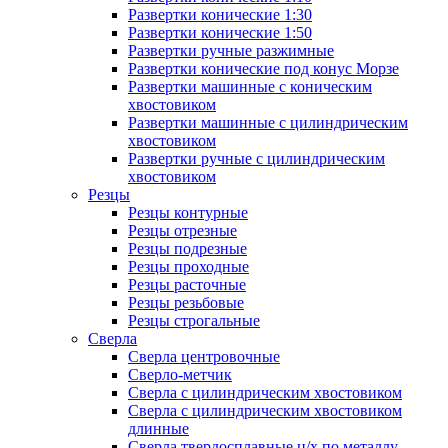
Развертки конические 1:30
Развертки конические 1:50
Развертки ручные разжимные
Развертки конические под конус Морзе
Развертки машинные с коническим
хвостовиком
Развертки машинные с цилиндрическим
хвостовиком
Развертки ручные с цилиндрическим
хвостовиком
Резцы
Резцы контурные
Резцы отрезные
Резцы подрезные
Резцы проходные
Резцы расточные
Резцы резьбовые
Резцы строгальные
Сверла
Сверла центровочные
Сверло-метчик
Сверла с цилиндрическим хвостовиком
Сверла с цилиндрическим хвостовиком
длинные
Сверла твердосплавные ц/х по металлу