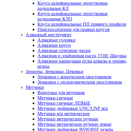
Круги шлифовальные лепестковые
радиальные КЛ
Круги шлифовальные лепестковые
радиальные КЛО
Круги шлифовальные ПП прямого профиля
Приспособления для правки кругов
Алмазный инструмент
Алмазные головки
Алмазные круги
Алмазные отрезные диски
Алмазная и эльборовая паста, ГОИ, Шкурка
Алмазные карандаши,иглы,алмазы в оправе,
резцы
Зенкеры, Зенковки, Цековки
Зенковки с коническим хвостовиком
Зенковки с цилиндрическим хвостовиком
Метчики
Воротоки для метчиков
Метчики гаечные
Метчики гаечные ЛЕВЫЕ
Метчики дюймовые UNC/UNF м/р
Метчики м/р метрические
Метчики метрические ручные
Метчики метрические ручные левые
Метчики дюймовые BSW/BSF резьба