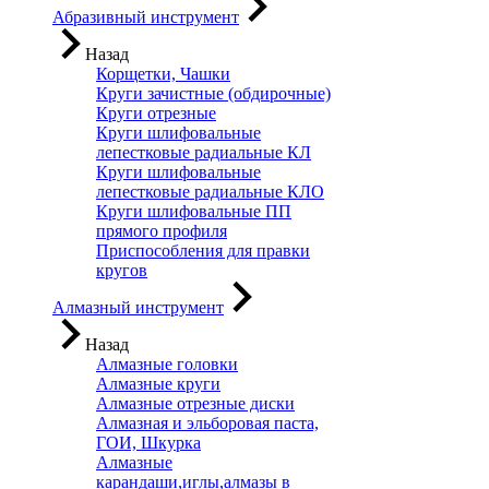
Абразивный инструмент
Назад
Корщетки, Чашки
Круги зачистные (обдирочные)
Круги отрезные
Круги шлифовальные
лепестковые радиальные КЛ
Круги шлифовальные
лепестковые радиальные КЛО
Круги шлифовальные ПП
прямого профиля
Приспособления для правки
кругов
Алмазный инструмент
Назад
Алмазные головки
Алмазные круги
Алмазные отрезные диски
Алмазная и эльборовая паста,
ГОИ, Шкурка
Алмазные
карандаши,иглы,алмазы в