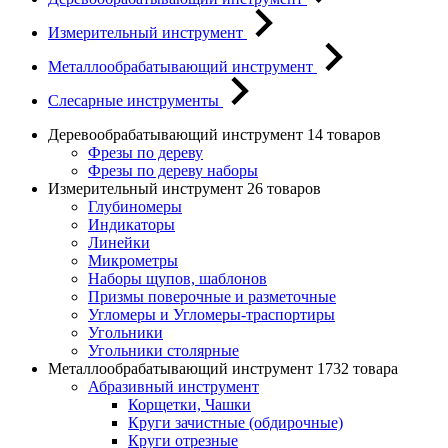
Измерительный инструмент
Металлообрабатывающий инструмент
Слесарные инструменты
Деревообрабатывающий инструмент
14 товаров
Фрезы по дереву
Фрезы по дереву наборы
Измерительный инструмент
26 товаров
Глубиномеры
Индикаторы
Линейки
Микрометры
Наборы щупов, шаблонов
Призмы поверочные и разметочные
Угломеры и Угломеры-траспортиры
Угольники
Угольники столярные
Металлообрабатывающий инструмент
1732 товара
Абразивный инструмент
Корщетки, Чашки
Круги зачистные (обдирочные)
Круги отрезные