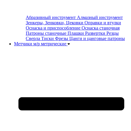
Абразивный инструмент
Алмазный инструмент
Зенкеры, Зенковки, Цековки
Оправки и втулки
Оснаска и приспособление
Оснаска станочная
Патроны станочные
Плашки
Развертки
Резцы
Сверла
Тиски
Фрезы
Цанги и цанговые патроны
Метчики м/р метрические