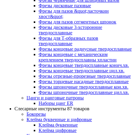
Фрезы червячные для шлицевых валов
Фрезы дисковые пазовые
Фрезы для пазов &quot;ласточкин
хвост&quot;
Фрезы для пазов сегментных шпонок
Фрезы дисковые 3-хсторонние
твердосплавные
Фрезы для Т-образных пазов
твердосплавные
Фрезы концевые радиусные твердосплавные
Фрезы концевые с механическим
креплением твердосплавны хпластин
Фрезы концевые твердосплавные конич.хв.
Фрезы концевые твердосплавные цил.хв.
Фрезы отрезные-прорезные твердосплавные
Фрезы торцевые насадные твердосплавные
Фрезы шпоночные твердосплавные кон.хв.
Фрезы шпоночные твердосплавные цил.хв.
Цанги и цанговые патроны
Наборы цанг ER
Слесарные инструменты
87 товаров
Бокорезы
Клейма буквенные и цифровые
Клейма буквенные
Клейма цифровые