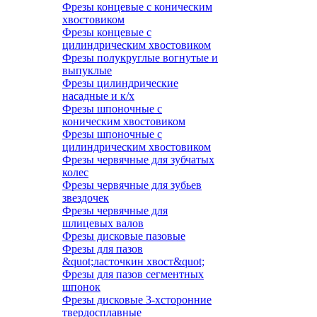
Фрезы концевые с коническим
хвостовиком
Фрезы концевые с
цилиндрическим хвостовиком
Фрезы полукруглые вогнутые и
выпуклые
Фрезы цилиндрические
насадные и к/х
Фрезы шпоночные с
коническим хвостовиком
Фрезы шпоночные с
цилиндрическим хвостовиком
Фрезы червячные для зубчатых
колес
Фрезы червячные для зубьев
звездочек
Фрезы червячные для
шлицевых валов
Фрезы дисковые пазовые
Фрезы для пазов
&quot;ласточкин хвост&quot;
Фрезы для пазов сегментных
шпонок
Фрезы дисковые 3-хсторонние
твердосплавные