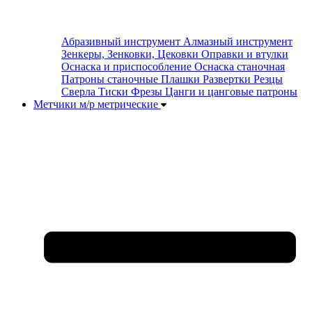
Абразивный инструмент
Алмазный инструмент
Зенкеры, Зенковки, Цековки
Оправки и втулки
Оснаска и приспособление
Оснаска станочная
Патроны станочные
Плашки
Развертки
Резцы
Сверла
Тиски
Фрезы
Цанги и цанговые патроны
Метчики м/р метрические