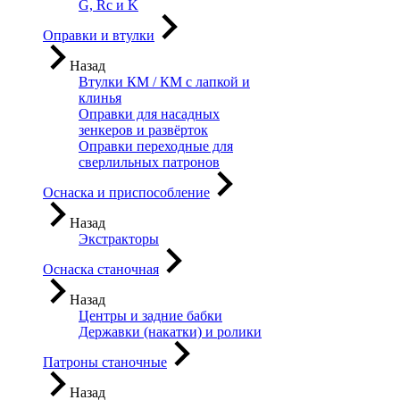
G, Rc и K
Оправки и втулки
Назад
Втулки КМ / КМ с лапкой и
клинья
Оправки для насадных
зенкеров и развёрток
Оправки переходные для
сверлильных патронов
Оснаска и приспособление
Назад
Экстракторы
Оснаска станочная
Назад
Центры и задние бабки
Державки (накатки) и ролики
Патроны станочные
Назад