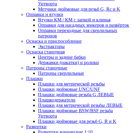
Уитворта
Метчики дюймовые для резьб G, Rc и K
Оправки и втулки
Втулки КМ / КМ с лапкой и клинья
Оправки для насадных зенкеров и развёрток
Оправки переходные для сверлильных
патронов
Оснаска и приспособление
Экстракторы
Оснаска станочная
Центры и задние бабки
Державки (накатки) и ролики
Патроны станочные
Патроны сверлильные
Плашки
Плашки для метрической резьбы
Плашки дюймовые UNC/UNF
Плашки дюймовые резьба G ЛЕВЫЕ
Плашкодержатели
Плашки для метрической резьбы ЛЕВЫЕ
Плашки дюймовые BSW/BSF резьба
Уитворта
Плашки дюймовые для резьб G, R и K
Развертки
Развертки конические 1:10