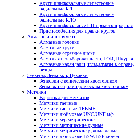
Круги шлифовальные лепестковые
радиальные КЛ
Круги шлифовальные лепестковые
радиальные КЛО
Круги шлифовальные ПП прямого профиля
Приспособления для правки кругов
Алмазный инструмент
Алмазные головки
Алмазные круги
Алмазные отрезные диски
Алмазная и эльборовая паста, ГОИ, Шкурка
Алмазные карандаши,иглы,алмазы в оправе,
резцы
Зенкеры, Зенковки, Цековки
Зенковки с коническим хвостовиком
Зенковки с цилиндрическим хвостовиком
Метчики
Воротоки для метчиков
Метчики гаечные
Метчики гаечные ЛЕВЫЕ
Метчики дюймовые UNC/UNF м/р
Метчики м/р метрические
Метчики метрические ручные
Метчики метрические ручные левые
Метчики дюймовые BSW/BSF резьба