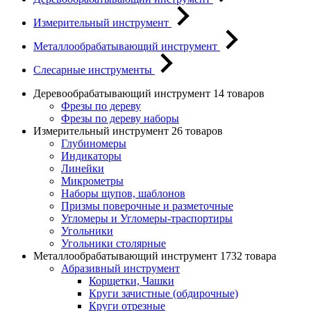
Измерительный инструмент
Металлообрабатывающий инструмент
Слесарные инструменты
Деревообрабатывающий инструмент
14 товаров
Фрезы по дереву
Фрезы по дереву наборы
Измерительный инструмент
26 товаров
Глубиномеры
Индикаторы
Линейки
Микрометры
Наборы щупов, шаблонов
Призмы поверочные и разметочные
Угломеры и Угломеры-траспортиры
Угольники
Угольники столярные
Металлообрабатывающий инструмент
1732 товара
Абразивный инструмент
Корщетки, Чашки
Круги зачистные (обдирочные)
Круги отрезные