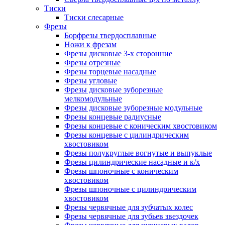
Тиски
Тиски слесарные
Фрезы
Борфрезы твердосплавные
Ножи к фрезам
Фрезы дисковые 3-х сторонние
Фрезы отрезные
Фрезы торцевые насадные
Фрезы угловые
Фрезы дисковые зуборезные
мелкомодульные
Фрезы дисковые зуборезные модульные
Фрезы концевые радиусные
Фрезы концевые с коническим хвостовиком
Фрезы концевые с цилиндрическим
хвостовиком
Фрезы полукруглые вогнутые и выпуклые
Фрезы цилиндрические насадные и к/х
Фрезы шпоночные с коническим
хвостовиком
Фрезы шпоночные с цилиндрическим
хвостовиком
Фрезы червячные для зубчатых колес
Фрезы червячные для зубьев звездочек