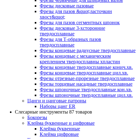
Фрезы червячные для шлицевых валов
Фрезы дисковые пазовые
Фрезы для пазов &quot;ласточкин
хвост&quot;
Фрезы для пазов сегментных шпонок
Фрезы дисковые 3-хсторонние
твердосплавные
Фрезы для Т-образных пазов
твердосплавные
Фрезы концевые радиусные твердосплавные
Фрезы концевые с механическим
креплением твердосплавны хпластин
Фрезы концевые твердосплавные конич.хв.
Фрезы концевые твердосплавные цил.хв.
Фрезы отрезные-прорезные твердосплавные
Фрезы торцевые насадные твердосплавные
Фрезы шпоночные твердосплавные кон.хв.
Фрезы шпоночные твердосплавные цил.хв.
Цанги и цанговые патроны
Наборы цанг ER
Слесарные инструменты
87 товаров
Бокорезы
Клейма буквенные и цифровые
Клейма буквенные
Клейма цифровые