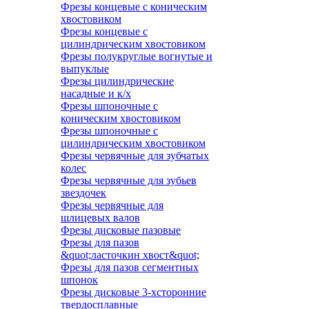
Фрезы концевые с коническим
хвостовиком
Фрезы концевые с
цилиндрическим хвостовиком
Фрезы полукруглые вогнутые и
выпуклые
Фрезы цилиндрические
насадные и к/х
Фрезы шпоночные с
коническим хвостовиком
Фрезы шпоночные с
цилиндрическим хвостовиком
Фрезы червячные для зубчатых
колес
Фрезы червячные для зубьев
звездочек
Фрезы червячные для
шлицевых валов
Фрезы дисковые пазовые
Фрезы для пазов
&quot;ласточкин хвост&quot;
Фрезы для пазов сегментных
шпонок
Фрезы дисковые 3-хсторонние
твердосплавные