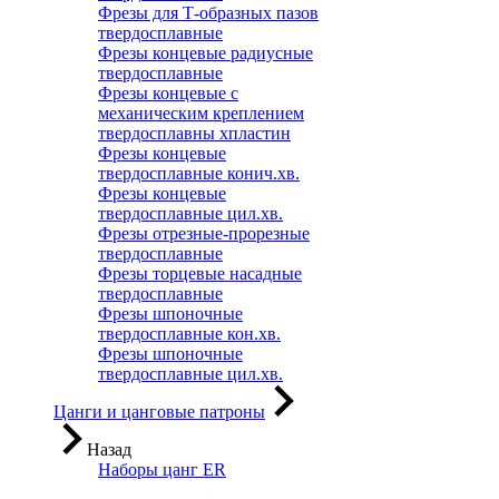
Фрезы для Т-образных пазов
твердосплавные
Фрезы концевые радиусные
твердосплавные
Фрезы концевые с
механическим креплением
твердосплавны хпластин
Фрезы концевые
твердосплавные конич.хв.
Фрезы концевые
твердосплавные цил.хв.
Фрезы отрезные-прорезные
твердосплавные
Фрезы торцевые насадные
твердосплавные
Фрезы шпоночные
твердосплавные кон.хв.
Фрезы шпоночные
твердосплавные цил.хв.
Цанги и цанговые патроны
Назад
Наборы цанг ER