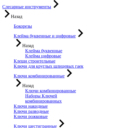
Слесарные инструменты
Назад
Бокорезы
Клейма буквенные и цифровые
Назад
Клейма буквенные
Клейма цифровые
Клещи строительные
Ключи для круглых шлицевых гаек
Ключи комбинированные
Назад
Ключи комбинированные
Наборы Ключей
комбинированных
Ключи накидные
Ключи разводные
Ключи рожковые
Ключи шестигранные