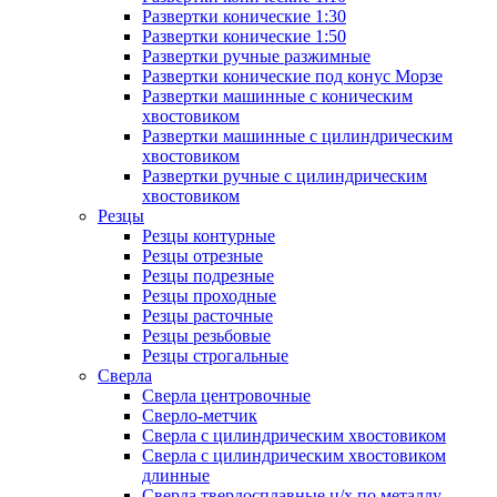
Развертки конические 1:30
Развертки конические 1:50
Развертки ручные разжимные
Развертки конические под конус Морзе
Развертки машинные с коническим
хвостовиком
Развертки машинные с цилиндрическим
хвостовиком
Развертки ручные с цилиндрическим
хвостовиком
Резцы
Резцы контурные
Резцы отрезные
Резцы подрезные
Резцы проходные
Резцы расточные
Резцы резьбовые
Резцы строгальные
Сверла
Сверла центровочные
Сверло-метчик
Сверла с цилиндрическим хвостовиком
Сверла с цилиндрическим хвостовиком
длинные
Сверла твердосплавные ц/х по металлу