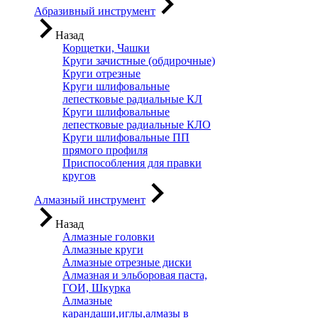
Абразивный инструмент
Назад
Корщетки, Чашки
Круги зачистные (обдирочные)
Круги отрезные
Круги шлифовальные
лепестковые радиальные КЛ
Круги шлифовальные
лепестковые радиальные КЛО
Круги шлифовальные ПП
прямого профиля
Приспособления для правки
кругов
Алмазный инструмент
Назад
Алмазные головки
Алмазные круги
Алмазные отрезные диски
Алмазная и эльборовая паста,
ГОИ, Шкурка
Алмазные
карандаши,иглы,алмазы в