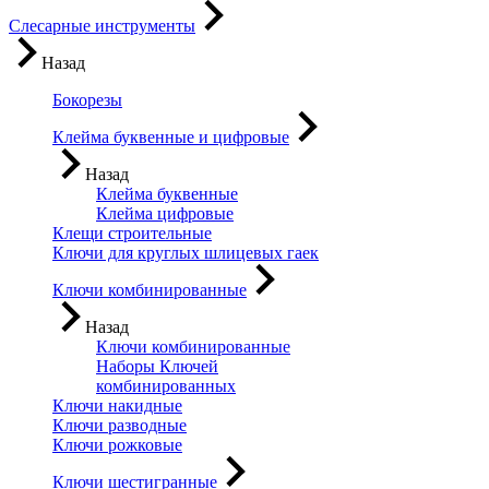
Слесарные инструменты
Назад
Бокорезы
Клейма буквенные и цифровые
Назад
Клейма буквенные
Клейма цифровые
Клещи строительные
Ключи для круглых шлицевых гаек
Ключи комбинированные
Назад
Ключи комбинированные
Наборы Ключей
комбинированных
Ключи накидные
Ключи разводные
Ключи рожковые
Ключи шестигранные