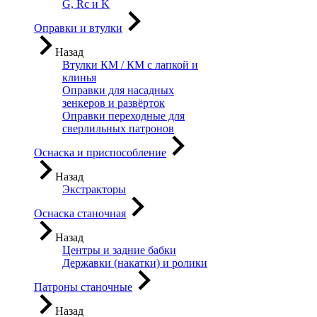
G, Rc и K
Оправки и втулки
Назад
Втулки КМ / КМ с лапкой и
клинья
Оправки для насадных
зенкеров и развёрток
Оправки переходные для
сверлильных патронов
Оснаска и приспособление
Назад
Экстракторы
Оснаска станочная
Назад
Центры и задние бабки
Державки (накатки) и ролики
Патроны станочные
Назад