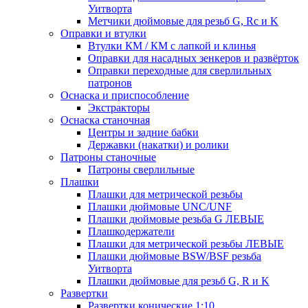
Уитворта
Метчики дюймовые для резьб G, Rc и K
Оправки и втулки
Втулки КМ / КМ с лапкой и клинья
Оправки для насадных зенкеров и развёрток
Оправки переходные для сверлильных
патронов
Оснаска и приспособление
Экстракторы
Оснаска станочная
Центры и задние бабки
Державки (накатки) и ролики
Патроны станочные
Патроны сверлильные
Плашки
Плашки для метрической резьбы
Плашки дюймовые UNC/UNF
Плашки дюймовые резьба G ЛЕВЫЕ
Плашкодержатели
Плашки для метрической резьбы ЛЕВЫЕ
Плашки дюймовые BSW/BSF резьба
Уитворта
Плашки дюймовые для резьб G, R и K
Развертки
Развертки конические 1:10