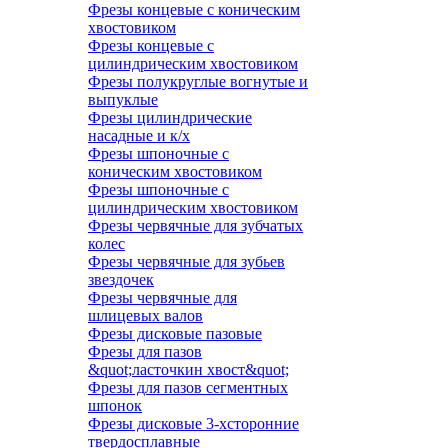
Фрезы концевые с коническим
хвостовиком
Фрезы концевые с
цилиндрическим хвостовиком
Фрезы полукруглые вогнутые и
выпуклые
Фрезы цилиндрические
насадные и к/х
Фрезы шпоночные с
коническим хвостовиком
Фрезы шпоночные с
цилиндрическим хвостовиком
Фрезы червячные для зубчатых
колес
Фрезы червячные для зубьев
звездочек
Фрезы червячные для
шлицевых валов
Фрезы дисковые пазовые
Фрезы для пазов
&quot;ласточкин хвост&quot;
Фрезы для пазов сегментных
шпонок
Фрезы дисковые 3-хсторонние
твердосплавные