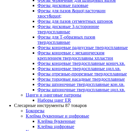
Фрезы червячные для шлицевых валов
Фрезы дисковые пазовые
Фрезы для пазов &quot;ласточкин
хвост&quot;
Фрезы для пазов сегментных шпонок
Фрезы дисковые 3-хсторонние
твердосплавные
Фрезы для Т-образных пазов
твердосплавные
Фрезы концевые радиусные твердосплавные
Фрезы концевые с механическим
креплением твердосплавны хпластин
Фрезы концевые твердосплавные конич.хв.
Фрезы концевые твердосплавные цил.хв.
Фрезы отрезные-прорезные твердосплавные
Фрезы торцевые насадные твердосплавные
Фрезы шпоночные твердосплавные кон.хв.
Фрезы шпоночные твердосплавные цил.хв.
Цанги и цанговые патроны
Наборы цанг ER
Слесарные инструменты
87 товаров
Бокорезы
Клейма буквенные и цифровые
Клейма буквенные
Клейма цифровые