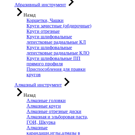
Абразивный инструмент
Назад
Корщетки, Чашки
Круги зачистные (обдирочные)
Круги отрезные
Круги шлифовальные
лепестковые радиальные КЛ
Круги шлифовальные
лепестковые радиальные КЛО
Круги шлифовальные ПП
прямого профиля
Приспособления для правки
кругов
Алмазный инструмент
Назад
Алмазные головки
Алмазные круги
Алмазные отрезные диски
Алмазная и эльборовая паста,
ГОИ, Шкурка
Алмазные
карандаши,иглы,алмазы в