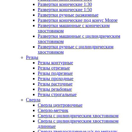
Развертки конические 1:30
Развертки конические 1:50
Развертки ручные разжимные
Развертки конические под конус Морзе
Развертки машинные с коническим
хвостовиком
Развертки машинные с цилиндрическим
хвостовиком
Развертки ручные с цилиндрическим
хвостовиком
Резцы
Резцы контурные
Резцы отрезные
Резцы подрезные
Резцы проходные
Резцы расточные
Резцы резьбовые
Резцы строгальные
Сверла
Сверла центровочные
Сверло-метчик
Сверла с цилиндрическим хвостовиком
Сверла с цилиндрическим хвостовиком
длинные
Сверла твердосплавные ц/х по металлу