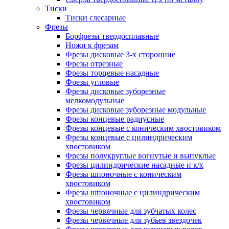
Тиски
Тиски слесарные
Фрезы
Борфрезы твердосплавные
Ножи к фрезам
Фрезы дисковые 3-х сторонние
Фрезы отрезные
Фрезы торцевые насадные
Фрезы угловые
Фрезы дисковые зуборезные
мелкомодульные
Фрезы дисковые зуборезные модульные
Фрезы концевые радиусные
Фрезы концевые с коническим хвостовиком
Фрезы концевые с цилиндрическим
хвостовиком
Фрезы полукруглые вогнутые и выпуклые
Фрезы цилиндрические насадные и к/х
Фрезы шпоночные с коническим
хвостовиком
Фрезы шпоночные с цилиндрическим
хвостовиком
Фрезы червячные для зубчатых колес
Фрезы червячные для зубьев звездочек