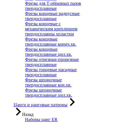
Фрезы для Т-образных пазов
твердосплавные
Фрезы концевые радиусные
твердосплавные
Фрезы концевые с
механическим креплением
твердосплавны хпластин
Фрезы концевые
твердосплавные конич.хв.
Фрезы концевые
твердосплавные цил.хв.
Фрезы отрезные-прорезные
твердосплавные
Фрезы торцевые насадные
твердосплавные
Фрезы шпоночные
твердосплавные кон.хв.
Фрезы шпоночные
твердосплавные цил.хв.
Цанги и цанговые патроны
Назад
Наборы цанг ER