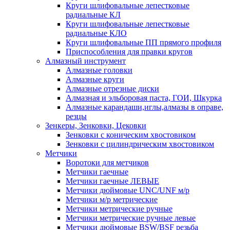
Круги шлифовальные лепестковые
радиальные КЛ
Круги шлифовальные лепестковые
радиальные КЛО
Круги шлифовальные ПП прямого профиля
Приспособления для правки кругов
Алмазный инструмент
Алмазные головки
Алмазные круги
Алмазные отрезные диски
Алмазная и эльборовая паста, ГОИ, Шкурка
Алмазные карандаши,иглы,алмазы в оправе,
резцы
Зенкеры, Зенковки, Цековки
Зенковки с коническим хвостовиком
Зенковки с цилиндрическим хвостовиком
Метчики
Воротоки для метчиков
Метчики гаечные
Метчики гаечные ЛЕВЫЕ
Метчики дюймовые UNC/UNF м/р
Метчики м/р метрические
Метчики метрические ручные
Метчики метрические ручные левые
Метчики дюймовые BSW/BSF резьба