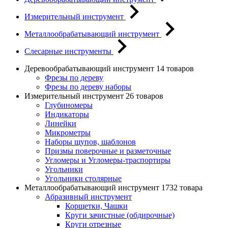
Измерительный инструмент
Металлообрабатывающий инструмент
Слесарные инструменты
Деревообрабатывающий инструмент
14 товаров
Фрезы по дереву
Фрезы по дереву наборы
Измерительный инструмент
26 товаров
Глубиномеры
Индикаторы
Линейки
Микрометры
Наборы щупов, шаблонов
Призмы поверочные и разметочные
Угломеры и Угломеры-траспортиры
Угольники
Угольники столярные
Металлообрабатывающий инструмент
1732 товара
Абразивный инструмент
Корщетки, Чашки
Круги зачистные (обдирочные)
Круги отрезные