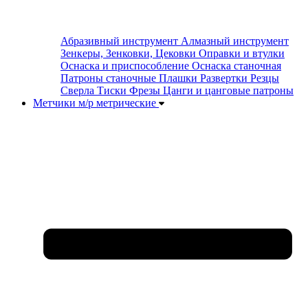
Абразивный инструмент
Алмазный инструмент
Зенкеры, Зенковки, Цековки
Оправки и втулки
Оснаска и приспособление
Оснаска станочная
Патроны станочные
Плашки
Развертки
Резцы
Сверла
Тиски
Фрезы
Цанги и цанговые патроны
Метчики м/р метрические