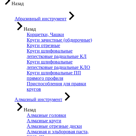
Назад
Абразивный инструмент
Назад
Корщетки, Чашки
Круги зачистные (обдирочные)
Круги отрезные
Круги шлифовальные
лепестковые радиальные КЛ
Круги шлифовальные
лепестковые радиальные КЛО
Круги шлифовальные ПП
прямого профиля
Приспособления для правки
кругов
Алмазный инструмент
Назад
Алмазные головки
Алмазные круги
Алмазные отрезные диски
Алмазная и эльборовая паста,