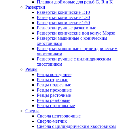
Плашки дюймовые для резьб G, R и K
Развертки
Развертки конические 1:10
Развертки конические 1:30
Развертки конические 1:50
Развертки ручные разжимные
Развертки конические под конус Морзе
Развертки машинные с коническим
хвостовиком
Развертки машинные с цилиндрическим
хвостовиком
Развертки ручные с цилиндрическим
хвостовиком
Резцы
Резцы контурные
Резцы отрезные
Резцы подрезные
Резцы проходные
Резцы расточные
Резцы резьбовые
Резцы строгальные
Сверла
Сверла центровочные
Сверло-метчик
Сверла с цилиндрическим хвостовиком