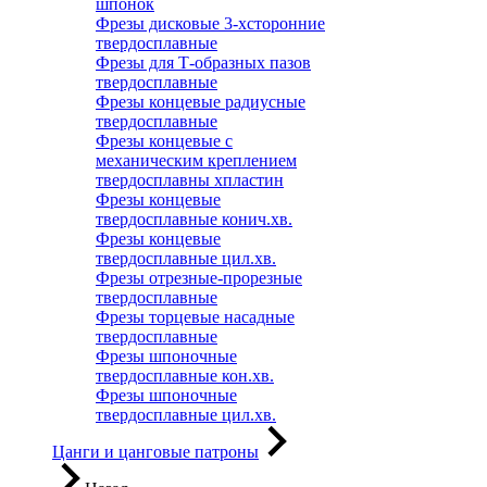
шпонок
Фрезы дисковые 3-хсторонние
твердосплавные
Фрезы для Т-образных пазов
твердосплавные
Фрезы концевые радиусные
твердосплавные
Фрезы концевые с
механическим креплением
твердосплавны хпластин
Фрезы концевые
твердосплавные конич.хв.
Фрезы концевые
твердосплавные цил.хв.
Фрезы отрезные-прорезные
твердосплавные
Фрезы торцевые насадные
твердосплавные
Фрезы шпоночные
твердосплавные кон.хв.
Фрезы шпоночные
твердосплавные цил.хв.
Цанги и цанговые патроны