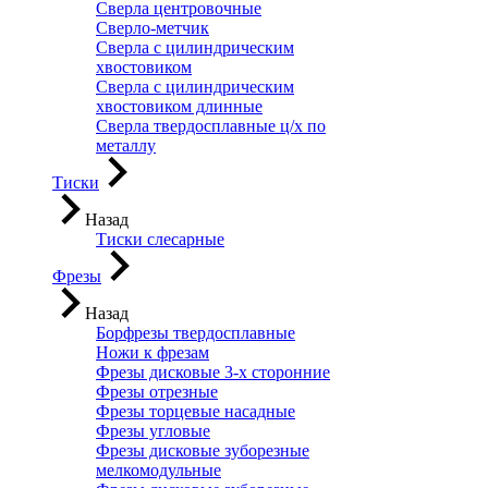
Сверла центровочные
Сверло-метчик
Сверла с цилиндрическим
хвостовиком
Сверла с цилиндрическим
хвостовиком длинные
Сверла твердосплавные ц/х по
металлу
Тиски
Назад
Тиски слесарные
Фрезы
Назад
Борфрезы твердосплавные
Ножи к фрезам
Фрезы дисковые 3-х сторонние
Фрезы отрезные
Фрезы торцевые насадные
Фрезы угловые
Фрезы дисковые зуборезные
мелкомодульные