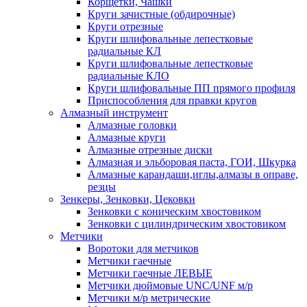
Корщетки, Чашки
Круги зачистные (обдирочные)
Круги отрезные
Круги шлифовальные лепестковые
радиальные КЛ
Круги шлифовальные лепестковые
радиальные КЛО
Круги шлифовальные ПП прямого профиля
Приспособления для правки кругов
Алмазный инструмент
Алмазные головки
Алмазные круги
Алмазные отрезные диски
Алмазная и эльборовая паста, ГОИ, Шкурка
Алмазные карандаши,иглы,алмазы в оправе,
резцы
Зенкеры, Зенковки, Цековки
Зенковки с коническим хвостовиком
Зенковки с цилиндрическим хвостовиком
Метчики
Воротоки для метчиков
Метчики гаечные
Метчики гаечные ЛЕВЫЕ
Метчики дюймовые UNC/UNF м/р
Метчики м/р метрические