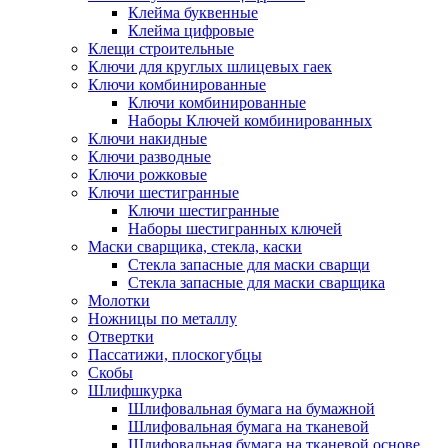
Клейма буквенные
Клейма цифровые
Клещи строительные
Ключи для круглых шлицевых гаек
Ключи комбинированные
Ключи комбинированные
Наборы Ключей комбинированных
Ключи накидные
Ключи разводные
Ключи рожковые
Ключи шестигранные
Ключи шестигранные
Наборы шестигранных ключей
Маски сварщика, стекла, каски
Стекла запасные для маски сварщи
Стекла запасные для маски сварщика
Молотки
Ножницы по металлу
Отвертки
Пассатижи, плоскогубцы
Скобы
Шлифшкурка
Шлифовальная бумага на бумажной
Шлифовальная бумага на тканевой
Шлифовальная бумага на тканевой основе