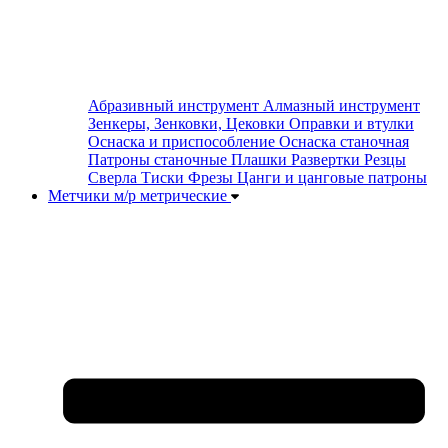
Абразивный инструмент
Алмазный инструмент
Зенкеры, Зенковки, Цековки
Оправки и втулки
Оснаска и приспособление
Оснаска станочная
Патроны станочные
Плашки
Развертки
Резцы
Сверла
Тиски
Фрезы
Цанги и цанговые патроны
Метчики м/р метрические