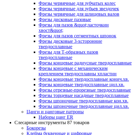
Фрезы червячные для зубчатых колес
Фрезы червячные для зубьев звездочек
Фрезы червячные для шлицевых валов
Фрезы дисковые пазовые
Фрезы для пазов &quot;ласточкин
хвост&quot;
Фрезы для пазов сегментных шпонок
Фрезы дисковые 3-хсторонние
твердосплавные
Фрезы для Т-образных пазов
твердосплавные
Фрезы концевые радиусные твердосплавные
Фрезы концевые с механическим
креплением твердосплавны хпластин
Фрезы концевые твердосплавные конич.хв.
Фрезы концевые твердосплавные цил.хв.
Фрезы отрезные-прорезные твердосплавные
Фрезы торцевые насадные твердосплавные
Фрезы шпоночные твердосплавные кон.хв.
Фрезы шпоночные твердосплавные цил.хв.
Цанги и цанговые патроны
Наборы цанг ER
Слесарные инструменты
87 товаров
Бокорезы
Клейма буквенные и цифровые