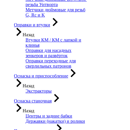
резьба Уитворта
Метчики дюймовые для резьб
G, Rc и K
Оправки и втулки
Назад
Втулки КМ / КМ с лапкой и
клинья
Оправки для насадных
зенкеров и развёрток
Оправки переходные для
сверлильных патронов
Оснаска и приспособление
Назад
Экстракторы
Оснаска станочная
Назад
Центры и задние бабки
Державки (накатки) и ролики