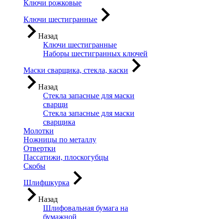
Ключи рожковые
Ключи шестигранные
Назад
Ключи шестигранные
Наборы шестигранных ключей
Маски сварщика, стекла, каски
Назад
Стекла запасные для маски
сварщи
Стекла запасные для маски
сварщика
Молотки
Ножницы по металлу
Отвертки
Пассатижи, плоскогубцы
Скобы
Шлифшкурка
Назад
Шлифовальная бумага на
бумажной