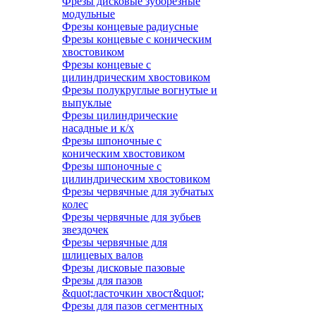
Фрезы дисковые зуборезные
модульные
Фрезы концевые радиусные
Фрезы концевые с коническим
хвостовиком
Фрезы концевые с
цилиндрическим хвостовиком
Фрезы полукруглые вогнутые и
выпуклые
Фрезы цилиндрические
насадные и к/х
Фрезы шпоночные с
коническим хвостовиком
Фрезы шпоночные с
цилиндрическим хвостовиком
Фрезы червячные для зубчатых
колес
Фрезы червячные для зубьев
звездочек
Фрезы червячные для
шлицевых валов
Фрезы дисковые пазовые
Фрезы для пазов
&quot;ласточкин хвост&quot;
Фрезы для пазов сегментных