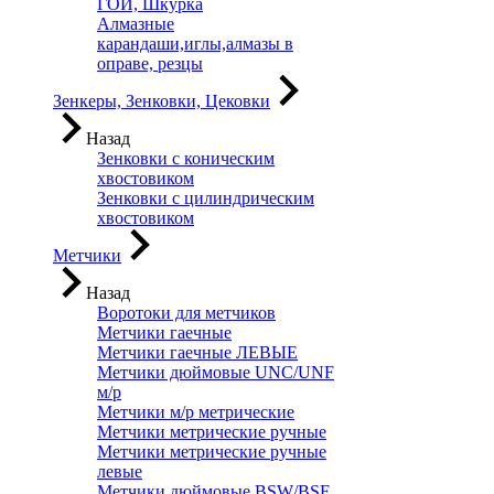
ГОИ, Шкурка
Алмазные
карандаши,иглы,алмазы в
оправе, резцы
Зенкеры, Зенковки, Цековки
Назад
Зенковки с коническим
хвостовиком
Зенковки с цилиндрическим
хвостовиком
Метчики
Назад
Воротоки для метчиков
Метчики гаечные
Метчики гаечные ЛЕВЫЕ
Метчики дюймовые UNC/UNF
м/р
Метчики м/р метрические
Метчики метрические ручные
Метчики метрические ручные
левые
Метчики дюймовые BSW/BSF