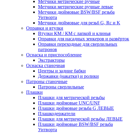
Метчики метрические ручные
Метчики метрические ручные левые
Метчики дюймовые BSW/BSF резьба
Уитворта
Метчики дюймовые для резьб G, Rc и K
Оправки и втулки
Втулки КМ / КМ с лапкой и клинья
Оправки для насадных зенкеров и развёрток
Оправки переходные для сверлильных
патронов
Оснаска и приспособление
Экстракторы
Оснаска станочная
Центры и задние бабки
Державки (накатки) и ролики
Патроны станочные
Патроны сверлильные
Плашки
Плашки для метрической резьбы
Плашки дюймовые UNC/UNF
Плашки дюймовые резьба G ЛЕВЫЕ
Плашкодержатели
Плашки для метрической резьбы ЛЕВЫЕ
Плашки дюймовые BSW/BSF резьба
Уитворта