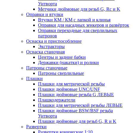
Уитворта
Метчики дюймовые для резьб G, Rc и K
Оправки и втулки
Втулки КМ / КМ с лапкой и клинья
Оправки для насадных зенкеров и развёрток
Оправки переходные для сверлильных
патронов
Оснаска и приспособление
Экстракторы
Оснаска станочная
Центры и задние бабки
Державки (накатки) и ролики
Патроны станочные
Патроны сверлильные
Плашки
Плашки для метрической резьбы
Плашки дюймовые UNC/UNF
Плашки дюймовые резьба G ЛЕВЫЕ
Плашкодержатели
Плашки для метрической резьбы ЛЕВЫЕ
Плашки дюймовые BSW/BSF резьба
Уитворта
Плашки дюймовые для резьб G, R и K
Развертки
Развертки конические 1:10