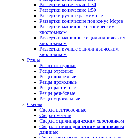
Развертки конические 1:30
Развертки конические 1:50
Развертки ручные разжимные
Развертки конические под конус Морзе
Развертки машинные с коническим
хвостовиком
Развертки машинные с цилиндрическим
хвостовиком
Развертки ручные с цилиндрическим
хвостовиком
Резцы
Резцы контурные
Резцы отрезные
Резцы подрезные
Резцы проходные
Резцы расточные
Резцы резьбовые
Резцы строгальные
Сверла
Сверла центровочные
Сверло-метчик
Сверла с цилиндрическим хвостовиком
Сверла с цилиндрическим хвостовиком
длинные
Сверла твердосплавные ц/х по металлу