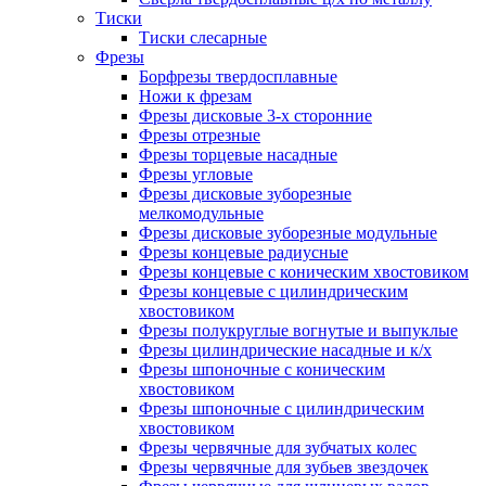
Тиски
Тиски слесарные
Фрезы
Борфрезы твердосплавные
Ножи к фрезам
Фрезы дисковые 3-х сторонние
Фрезы отрезные
Фрезы торцевые насадные
Фрезы угловые
Фрезы дисковые зуборезные
мелкомодульные
Фрезы дисковые зуборезные модульные
Фрезы концевые радиусные
Фрезы концевые с коническим хвостовиком
Фрезы концевые с цилиндрическим
хвостовиком
Фрезы полукруглые вогнутые и выпуклые
Фрезы цилиндрические насадные и к/х
Фрезы шпоночные с коническим
хвостовиком
Фрезы шпоночные с цилиндрическим
хвостовиком
Фрезы червячные для зубчатых колес
Фрезы червячные для зубьев звездочек