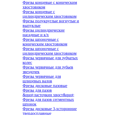
Фрезы концевые с коническим
хвостовиком
Фрезы концевые с
цилиндрическим хвостовиком
Фрезы полукруглые вогнутые и
выпуклые
Фрезы цилиндрические
насадные и к/х
Фрезы шпоночные с
коническим хвостовиком
Фрезы шпоночные с
цилиндрическим хвостовиком
Фрезы червячные для зубчатых
колес
Фрезы червячные для зубьев
звездочек
Фрезы червячные для
шлицевых валов
Фрезы дисковые пазовые
Фрезы для пазов
&quot;ласточкин хвост&quot;
Фрезы для пазов сегментных
шпонок
Фрезы дисковые 3-хсторонние
твердосплавные