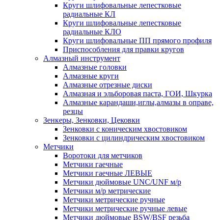
Круги шлифовальные лепестковые
радиальные КЛ
Круги шлифовальные лепестковые
радиальные КЛО
Круги шлифовальные ПП прямого профиля
Приспособления для правки кругов
Алмазный инструмент
Алмазные головки
Алмазные круги
Алмазные отрезные диски
Алмазная и эльборовая паста, ГОИ, Шкурка
Алмазные карандаши,иглы,алмазы в оправе,
резцы
Зенкеры, Зенковки, Цековки
Зенковки с коническим хвостовиком
Зенковки с цилиндрическим хвостовиком
Метчики
Воротоки для метчиков
Метчики гаечные
Метчики гаечные ЛЕВЫЕ
Метчики дюймовые UNC/UNF м/р
Метчики м/р метрические
Метчики метрические ручные
Метчики метрические ручные левые
Метчики дюймовые BSW/BSF резьба