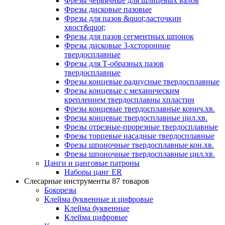
Фрезы червячные для шлицевых валов
Фрезы дисковые пазовые
Фрезы для пазов &quot;ласточкин
хвост&quot;
Фрезы для пазов сегментных шпонок
Фрезы дисковые 3-хсторонние
твердосплавные
Фрезы для Т-образных пазов
твердосплавные
Фрезы концевые радиусные твердосплавные
Фрезы концевые с механическим
креплением твердосплавны хпластин
Фрезы концевые твердосплавные конич.хв.
Фрезы концевые твердосплавные цил.хв.
Фрезы отрезные-прорезные твердосплавные
Фрезы торцевые насадные твердосплавные
Фрезы шпоночные твердосплавные кон.хв.
Фрезы шпоночные твердосплавные цил.хв.
Цанги и цанговые патроны
Наборы цанг ER
Слесарные инструменты
87 товаров
Бокорезы
Клейма буквенные и цифровые
Клейма буквенные
Клейма цифровые