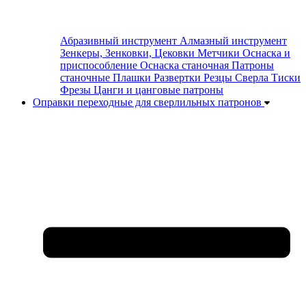
Абразивный инструмент
Алмазный инструмент
Зенкеры, Зенковки, Цековки
Метчики
Оснаска и
приспособление
Оснаска станочная
Патроны
станочные
Плашки
Развертки
Резцы
Сверла
Тиски
Фрезы
Цанги и цанговые патроны
Оправки переходные для сверлильных патронов