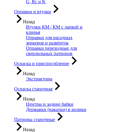
G, Rc и K
Оправки и втулки
Назад
Втулки КМ / КМ с лапкой и
клинья
Оправки для насадных
зенкеров и развёрток
Оправки переходные для
сверлильных патронов
Оснаска и приспособление
Назад
Экстракторы
Оснаска станочная
Назад
Центры и задние бабки
Державки (накатки) и ролики
Патроны станочные
Назад