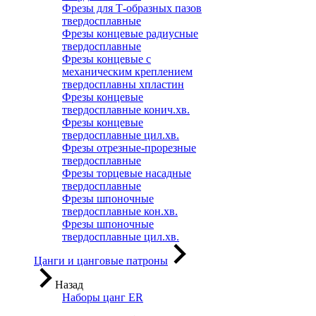
Фрезы для Т-образных пазов
твердосплавные
Фрезы концевые радиусные
твердосплавные
Фрезы концевые с
механическим креплением
твердосплавны хпластин
Фрезы концевые
твердосплавные конич.хв.
Фрезы концевые
твердосплавные цил.хв.
Фрезы отрезные-прорезные
твердосплавные
Фрезы торцевые насадные
твердосплавные
Фрезы шпоночные
твердосплавные кон.хв.
Фрезы шпоночные
твердосплавные цил.хв.
Цанги и цанговые патроны
Назад
Наборы цанг ER