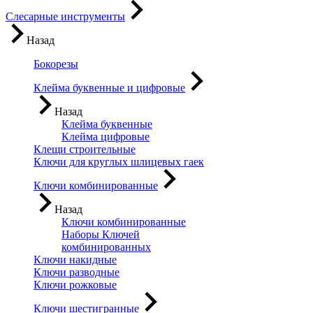
Слесарные инструменты
Назад
Бокорезы
Клейма буквенные и цифровые
Назад
Клейма буквенные
Клейма цифровые
Клещи строительные
Ключи для круглых шлицевых гаек
Ключи комбинированные
Назад
Ключи комбинированные
Наборы Ключей
комбинированных
Ключи накидные
Ключи разводные
Ключи рожковые
Ключи шестигранные