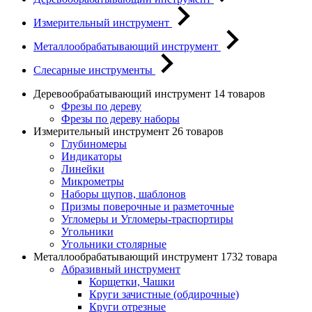
Измерительный инструмент
Металлообрабатывающий инструмент
Слесарные инструменты
Деревообрабатывающий инструмент
14 товаров
Фрезы по дереву
Фрезы по дереву наборы
Измерительный инструмент
26 товаров
Глубиномеры
Индикаторы
Линейки
Микрометры
Наборы щупов, шаблонов
Призмы поверочные и разметочные
Угломеры и Угломеры-траспортиры
Угольники
Угольники столярные
Металлообрабатывающий инструмент
1732 товара
Абразивный инструмент
Корщетки, Чашки
Круги зачистные (обдирочные)
Круги отрезные