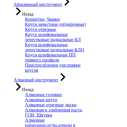
Абразивный инструмент
Назад
Корщетки, Чашки
Круги зачистные (обдирочные)
Круги отрезные
Круги шлифовальные
лепестковые радиальные КЛ
Круги шлифовальные
лепестковые радиальные КЛО
Круги шлифовальные ПП
прямого профиля
Приспособления для правки
кругов
Алмазный инструмент
Назад
Алмазные головки
Алмазные круги
Алмазные отрезные диски
Алмазная и эльборовая паста,
ГОИ, Шкурка
Алмазные
карандаши,иглы,алмазы в