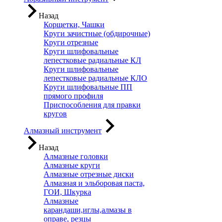
Назад
Корщетки, Чашки
Круги зачистные (обдирочные)
Круги отрезные
Круги шлифовальные
лепестковые радиальные КЛ
Круги шлифовальные
лепестковые радиальные КЛО
Круги шлифовальные ПП
прямого профиля
Приспособления для правки
кругов
Алмазный инструмент
Назад
Алмазные головки
Алмазные круги
Алмазные отрезные диски
Алмазная и эльборовая паста,
ГОИ, Шкурка
Алмазные
карандаши,иглы,алмазы в
оправе, резцы