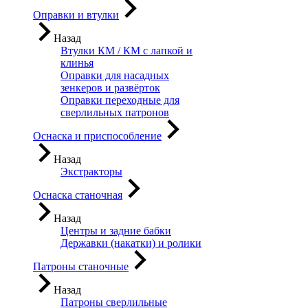
Оправки и втулки
Назад
Втулки КМ / КМ с лапкой и
клинья
Оправки для насадных
зенкеров и развёрток
Оправки переходные для
сверлильных патронов
Оснаска и приспособление
Назад
Экстракторы
Оснаска станочная
Назад
Центры и задние бабки
Державки (накатки) и ролики
Патроны станочные
Назад
Патроны сверлильные