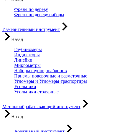
Фрезы по дереву
Фрезы по дереву наборы
Измерительный инструмент
Назад
Глубиномеры
Индикаторы
Линейки
Микрометры
Наборы щупов, шаблонов
Призмы поверочные и разметочные
Угломеры и Угломеры-траспортиры
Угольники
Угольники столярные
Металлообрабатывающий инструмент
Назад
Абразивный инструмент