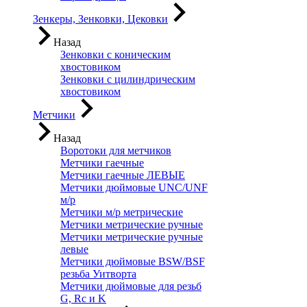
Зенкеры, Зенковки, Цековки
Назад
Зенковки с коническим
хвостовиком
Зенковки с цилиндрическим
хвостовиком
Метчики
Назад
Воротоки для метчиков
Метчики гаечные
Метчики гаечные ЛЕВЫЕ
Метчики дюймовые UNC/UNF
м/р
Метчики м/р метрические
Метчики метрические ручные
Метчики метрические ручные
левые
Метчики дюймовые BSW/BSF
резьба Уитворта
Метчики дюймовые для резьб
G, Rc и K