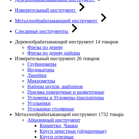
Измерительный инструмент
Металлообрабатывающий инструмент
Слесарные инструменты
Деревообрабатывающий инструмент
14 товаров
Фрезы по дереву
Фрезы по дереву наборы
Измерительный инструмент
26 товаров
Глубиномеры
Индикаторы
Линейки
Микрометры
Наборы щупов, шаблонов
Призмы поверочные и разметочные
Угломеры и Угломеры-траспортиры
Угольники
Угольники столярные
Металлообрабатывающий инструмент
1732 товара
Абразивный инструмент
Корщетки, Чашки
Круги зачистные (обдирочные)
Круги отрезные