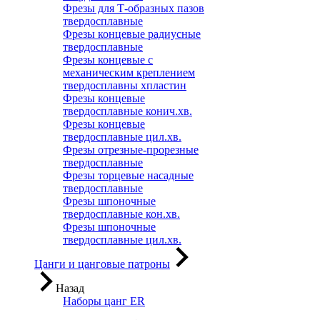
Фрезы для Т-образных пазов
твердосплавные
Фрезы концевые радиусные
твердосплавные
Фрезы концевые с
механическим креплением
твердосплавны хпластин
Фрезы концевые
твердосплавные конич.хв.
Фрезы концевые
твердосплавные цил.хв.
Фрезы отрезные-прорезные
твердосплавные
Фрезы торцевые насадные
твердосплавные
Фрезы шпоночные
твердосплавные кон.хв.
Фрезы шпоночные
твердосплавные цил.хв.
Цанги и цанговые патроны
Назад
Наборы цанг ER