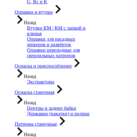
G, Rc и K
Оправки и втулки
Назад
Втулки КМ / КМ с лапкой и
клинья
Оправки для насадных
зенкеров и развёрток
Оправки переходные для
сверлильных патронов
Оснаска и приспособление
Назад
Экстракторы
Оснаска станочная
Назад
Центры и задние бабки
Державки (накатки) и ролики
Патроны станочные
Назад