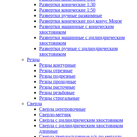
Развертки конические 1:30
Развертки конические 1:50
Развертки ручные разжимные
Развертки конические под конус Морзе
Развертки машинные с коническим
хвостовиком
Развертки машинные с цилиндрическим
хвостовиком
Развертки ручные с цилиндрическим
хвостовиком
Резцы
Резцы контурные
Резцы отрезные
Резцы подрезные
Резцы проходные
Резцы расточные
Резцы резьбовые
Резцы строгальные
Сверла
Сверла центровочные
Сверло-метчик
Сверла с цилиндрическим хвостовиком
Сверла с цилиндрическим хвостовиком
длинные
Сверла твердосплавные ц/х по металлу