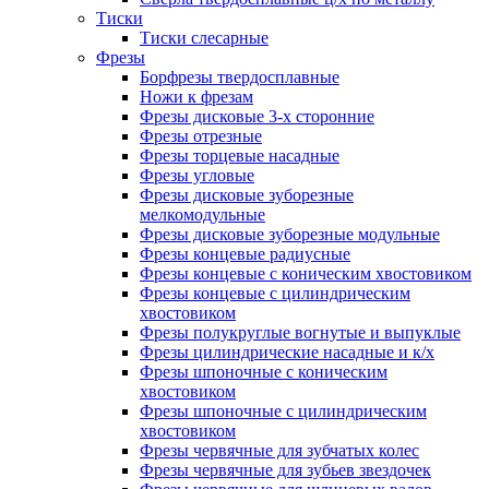
Тиски
Тиски слесарные
Фрезы
Борфрезы твердосплавные
Ножи к фрезам
Фрезы дисковые 3-х сторонние
Фрезы отрезные
Фрезы торцевые насадные
Фрезы угловые
Фрезы дисковые зуборезные
мелкомодульные
Фрезы дисковые зуборезные модульные
Фрезы концевые радиусные
Фрезы концевые с коническим хвостовиком
Фрезы концевые с цилиндрическим
хвостовиком
Фрезы полукруглые вогнутые и выпуклые
Фрезы цилиндрические насадные и к/х
Фрезы шпоночные с коническим
хвостовиком
Фрезы шпоночные с цилиндрическим
хвостовиком
Фрезы червячные для зубчатых колес
Фрезы червячные для зубьев звездочек