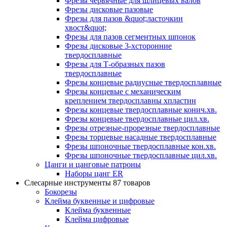
Фрезы червячные для шлицевых валов
Фрезы дисковые пазовые
Фрезы для пазов &quot;ласточкин
хвост&quot;
Фрезы для пазов сегментных шпонок
Фрезы дисковые 3-хсторонние
твердосплавные
Фрезы для Т-образных пазов
твердосплавные
Фрезы концевые радиусные твердосплавные
Фрезы концевые с механическим
креплением твердосплавны хпластин
Фрезы концевые твердосплавные конич.хв.
Фрезы концевые твердосплавные цил.хв.
Фрезы отрезные-прорезные твердосплавные
Фрезы торцевые насадные твердосплавные
Фрезы шпоночные твердосплавные кон.хв.
Фрезы шпоночные твердосплавные цил.хв.
Цанги и цанговые патроны
Наборы цанг ER
Слесарные инструменты
87 товаров
Бокорезы
Клейма буквенные и цифровые
Клейма буквенные
Клейма цифровые