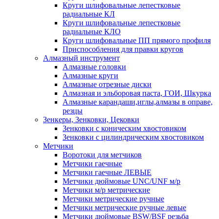
Круги шлифовальные лепестковые
радиальные КЛ
Круги шлифовальные лепестковые
радиальные КЛО
Круги шлифовальные ПП прямого профиля
Приспособления для правки кругов
Алмазный инструмент
Алмазные головки
Алмазные круги
Алмазные отрезные диски
Алмазная и эльборовая паста, ГОИ, Шкурка
Алмазные карандаши,иглы,алмазы в оправе,
резцы
Зенкеры, Зенковки, Цековки
Зенковки с коническим хвостовиком
Зенковки с цилиндрическим хвостовиком
Метчики
Воротоки для метчиков
Метчики гаечные
Метчики гаечные ЛЕВЫЕ
Метчики дюймовые UNC/UNF м/р
Метчики м/р метрические
Метчики метрические ручные
Метчики метрические ручные левые
Метчики дюймовые BSW/BSF резьба