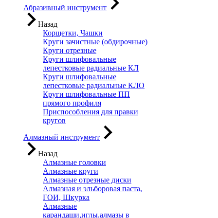
Абразивный инструмент
Назад
Корщетки, Чашки
Круги зачистные (обдирочные)
Круги отрезные
Круги шлифовальные
лепестковые радиальные КЛ
Круги шлифовальные
лепестковые радиальные КЛО
Круги шлифовальные ПП
прямого профиля
Приспособления для правки
кругов
Алмазный инструмент
Назад
Алмазные головки
Алмазные круги
Алмазные отрезные диски
Алмазная и эльборовая паста,
ГОИ, Шкурка
Алмазные
карандаши,иглы,алмазы в