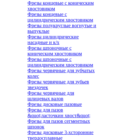
Фрезы концевые с коническим
хвостовиком
Фрезы концевые с
цилиндрическим хвостовиком
Фрезы полукруглые вогнутые и
выпуклые
Фрезы цилиндрические
насадные и к/х
Фрезы шпоночные с
коническим хвостовиком
Фрезы шпоночные с
цилиндрическим хвостовиком
Фрезы червячные для зубчатых
колес
Фрезы червячные для зубьев
звездочек
Фрезы червячные для
шлицевых валов
Фрезы дисковые пазовые
Фрезы для пазов
&quot;ласточкин хвост&quot;
Фрезы для пазов сегментных
шпонок
Фрезы дисковые 3-хсторонние
твердосплавные