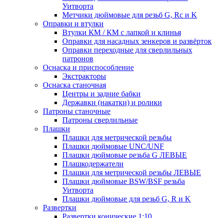
Уитворта
Метчики дюймовые для резьб G, Rc и K
Оправки и втулки
Втулки КМ / КМ с лапкой и клинья
Оправки для насадных зенкеров и развёрток
Оправки переходные для сверлильных
патронов
Оснаска и приспособление
Экстракторы
Оснаска станочная
Центры и задние бабки
Державки (накатки) и ролики
Патроны станочные
Патроны сверлильные
Плашки
Плашки для метрической резьбы
Плашки дюймовые UNC/UNF
Плашки дюймовые резьба G ЛЕВЫЕ
Плашкодержатели
Плашки для метрической резьбы ЛЕВЫЕ
Плашки дюймовые BSW/BSF резьба
Уитворта
Плашки дюймовые для резьб G, R и K
Развертки
Развертки конические 1:10