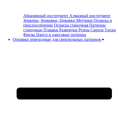
Абразивный инструмент
Алмазный инструмент
Зенкеры, Зенковки, Цековки
Метчики
Оснаска и
приспособление
Оснаска станочная
Патроны
станочные
Плашки
Развертки
Резцы
Сверла
Тиски
Фрезы
Цанги и цанговые патроны
Оправки переходные для сверлильных патронов