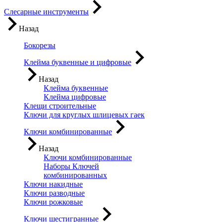
Слесарные инструменты
Назад
Бокорезы
Клейма буквенные и цифровые
Назад
Клейма буквенные
Клейма цифровые
Клещи строительные
Ключи для круглых шлицевых гаек
Ключи комбинированные
Назад
Ключи комбинированные
Наборы Ключей
комбинированных
Ключи накидные
Ключи разводные
Ключи рожковые
Ключи шестигранные