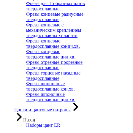
Фрезы для Т-образных пазов
твердосплавные
Фрезы концевые радиусные
твердосплавные
Фрезы концевые с
механическим креплением
твердосплавны хпластин
Фрезы концевые
твердосплавные конич.хв.
Фрезы концевые
твердосплавные цил.хв.
Фрезы отрезные-прорезные
твердосплавные
Фрезы торцевые насадные
твердосплавные
Фрезы шпоночные
твердосплавные кон.хв.
Фрезы шпоночные
твердосплавные цил.хв.
Цанги и цанговые патроны
Назад
Наборы цанг ER