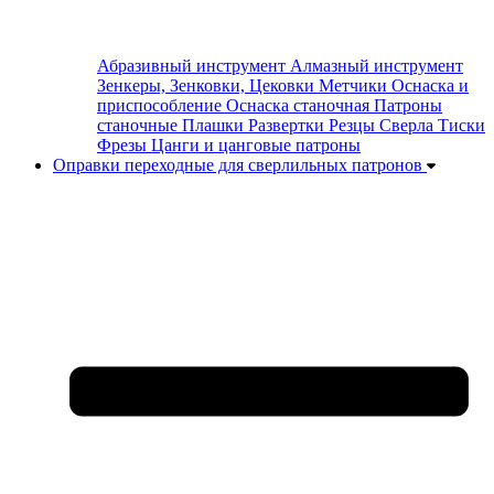
Абразивный инструмент
Алмазный инструмент
Зенкеры, Зенковки, Цековки
Метчики
Оснаска и
приспособление
Оснаска станочная
Патроны
станочные
Плашки
Развертки
Резцы
Сверла
Тиски
Фрезы
Цанги и цанговые патроны
Оправки переходные для сверлильных патронов