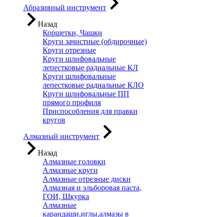
Абразивный инструмент
Назад
Корщетки, Чашки
Круги зачистные (обдирочные)
Круги отрезные
Круги шлифовальные
лепестковые радиальные КЛ
Круги шлифовальные
лепестковые радиальные КЛО
Круги шлифовальные ПП
прямого профиля
Приспособления для правки
кругов
Алмазный инструмент
Назад
Алмазные головки
Алмазные круги
Алмазные отрезные диски
Алмазная и эльборовая паста,
ГОИ, Шкурка
Алмазные
карандаши,иглы,алмазы в