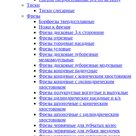
Тиски
Тиски слесарные
Фрезы
Борфрезы твердосплавные
Ножи к фрезам
Фрезы дисковые 3-х сторонние
Фрезы отрезные
Фрезы торцевые насадные
Фрезы угловые
Фрезы дисковые зуборезные
мелкомодульные
Фрезы дисковые зуборезные модульные
Фрезы концевые радиусные
Фрезы концевые с коническим хвостовиком
Фрезы концевые с цилиндрическим
хвостовиком
Фрезы полукруглые вогнутые и выпуклые
Фрезы цилиндрические насадные и к/х
Фрезы шпоночные с коническим
хвостовиком
Фрезы шпоночные с цилиндрическим
хвостовиком
Фрезы червячные для зубчатых колес
Фрезы червячные для зубьев звездочек