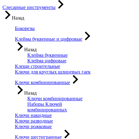
Слесарные инструменты
Назад
Бокорезы
Клейма буквенные и цифровые
Назад
Клейма буквенные
Клейма цифровые
Клещи строительные
Ключи для круглых шлицевых гаек
Ключи комбинированные
Назад
Ключи комбинированные
Наборы Ключей
комбинированных
Ключи накидные
Ключи разводные
Ключи рожковые
Ключи шестигранные