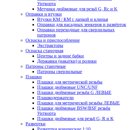
Уитворта
Метчики дюймовые для резьб G, Rc и K
Оправки и втулки
Втулки КМ / КМ с лапкой и клинья
Оправки для насадных зенкеров и развёрток
Оправки переходные для сверлильных
патронов
Оснаска и приспособление
Экстракторы
Оснаска станочная
Центры и задние бабки
Державки (накатки) и ролики
Патроны станочные
Патроны сверлильные
Плашки
Плашки для метрической резьбы
Плашки дюймовые UNC/UNF
Плашки дюймовые резьба G ЛЕВЫЕ
Плашкодержатели
Плашки для метрической резьбы ЛЕВЫЕ
Плашки дюймовые BSW/BSF резьба
Уитворта
Плашки дюймовые для резьб G, R и K
Развертки
Развертки конические 1:10