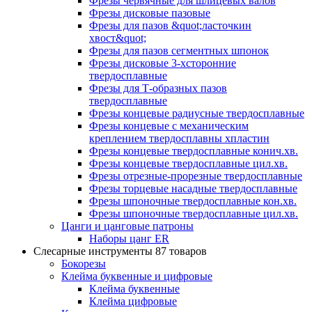
Фрезы червячные для шлицевых валов
Фрезы дисковые пазовые
Фрезы для пазов &quot;ласточкин
хвост&quot;
Фрезы для пазов сегментных шпонок
Фрезы дисковые 3-хсторонние
твердосплавные
Фрезы для Т-образных пазов
твердосплавные
Фрезы концевые радиусные твердосплавные
Фрезы концевые с механическим
креплением твердосплавны хпластин
Фрезы концевые твердосплавные конич.хв.
Фрезы концевые твердосплавные цил.хв.
Фрезы отрезные-прорезные твердосплавные
Фрезы торцевые насадные твердосплавные
Фрезы шпоночные твердосплавные кон.хв.
Фрезы шпоночные твердосплавные цил.хв.
Цанги и цанговые патроны
Наборы цанг ER
Слесарные инструменты
87 товаров
Бокорезы
Клейма буквенные и цифровые
Клейма буквенные
Клейма цифровые