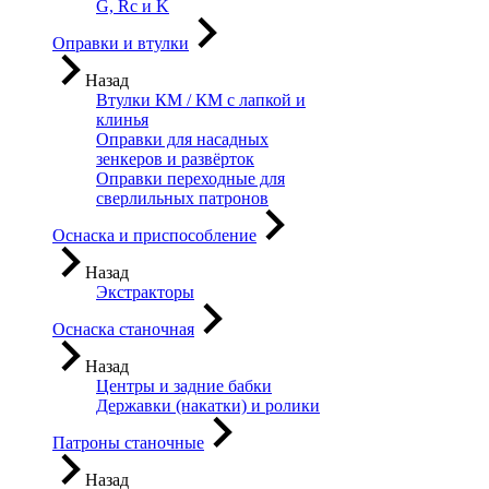
G, Rc и K
Оправки и втулки
Назад
Втулки КМ / КМ с лапкой и
клинья
Оправки для насадных
зенкеров и развёрток
Оправки переходные для
сверлильных патронов
Оснаска и приспособление
Назад
Экстракторы
Оснаска станочная
Назад
Центры и задние бабки
Державки (накатки) и ролики
Патроны станочные
Назад