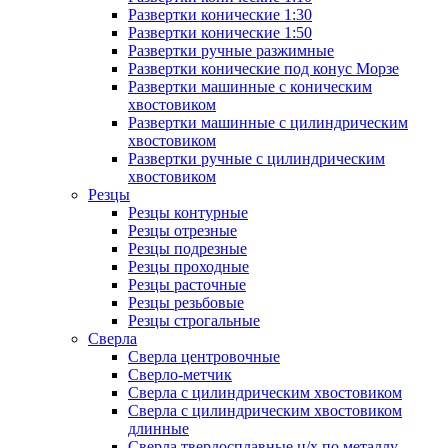
Развертки конические 1:30
Развертки конические 1:50
Развертки ручные разжимные
Развертки конические под конус Морзе
Развертки машинные с коническим
хвостовиком
Развертки машинные с цилиндрическим
хвостовиком
Развертки ручные с цилиндрическим
хвостовиком
Резцы
Резцы контурные
Резцы отрезные
Резцы подрезные
Резцы проходные
Резцы расточные
Резцы резьбовые
Резцы строгальные
Сверла
Сверла центровочные
Сверло-метчик
Сверла с цилиндрическим хвостовиком
Сверла с цилиндрическим хвостовиком
длинные
Сверла твердосплавные ц/х по металлу