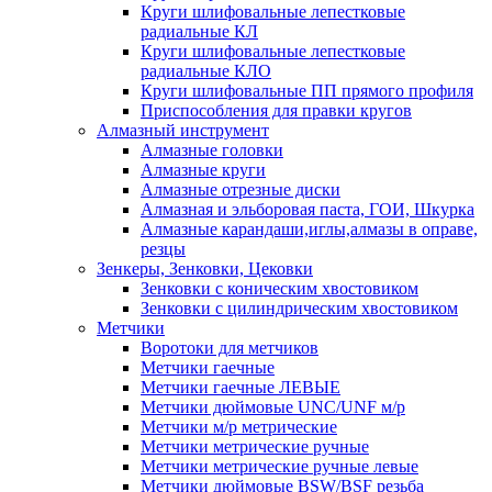
Круги шлифовальные лепестковые
радиальные КЛ
Круги шлифовальные лепестковые
радиальные КЛО
Круги шлифовальные ПП прямого профиля
Приспособления для правки кругов
Алмазный инструмент
Алмазные головки
Алмазные круги
Алмазные отрезные диски
Алмазная и эльборовая паста, ГОИ, Шкурка
Алмазные карандаши,иглы,алмазы в оправе,
резцы
Зенкеры, Зенковки, Цековки
Зенковки с коническим хвостовиком
Зенковки с цилиндрическим хвостовиком
Метчики
Воротоки для метчиков
Метчики гаечные
Метчики гаечные ЛЕВЫЕ
Метчики дюймовые UNC/UNF м/р
Метчики м/р метрические
Метчики метрические ручные
Метчики метрические ручные левые
Метчики дюймовые BSW/BSF резьба