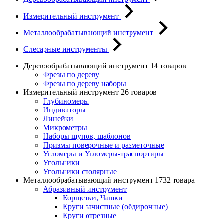
Измерительный инструмент
Металлообрабатывающий инструмент
Слесарные инструменты
Деревообрабатывающий инструмент
14 товаров
Фрезы по дереву
Фрезы по дереву наборы
Измерительный инструмент
26 товаров
Глубиномеры
Индикаторы
Линейки
Микрометры
Наборы щупов, шаблонов
Призмы поверочные и разметочные
Угломеры и Угломеры-траспортиры
Угольники
Угольники столярные
Металлообрабатывающий инструмент
1732 товара
Абразивный инструмент
Корщетки, Чашки
Круги зачистные (обдирочные)
Круги отрезные