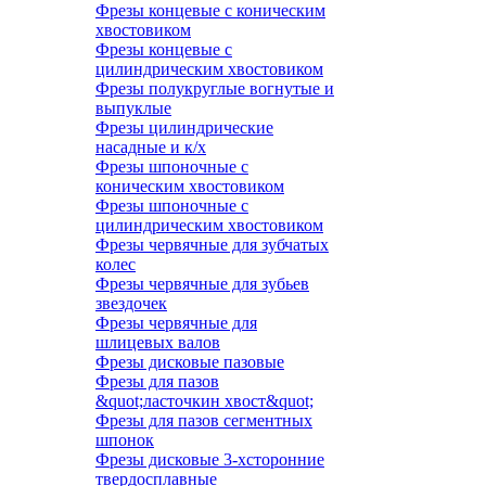
Фрезы концевые с коническим
хвостовиком
Фрезы концевые с
цилиндрическим хвостовиком
Фрезы полукруглые вогнутые и
выпуклые
Фрезы цилиндрические
насадные и к/х
Фрезы шпоночные с
коническим хвостовиком
Фрезы шпоночные с
цилиндрическим хвостовиком
Фрезы червячные для зубчатых
колес
Фрезы червячные для зубьев
звездочек
Фрезы червячные для
шлицевых валов
Фрезы дисковые пазовые
Фрезы для пазов
&quot;ласточкин хвост&quot;
Фрезы для пазов сегментных
шпонок
Фрезы дисковые 3-хсторонние
твердосплавные