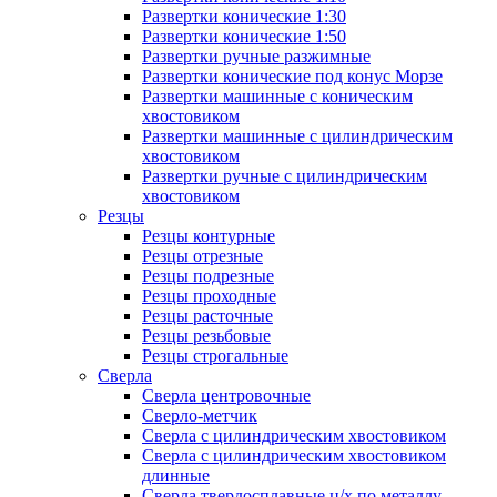
Развертки конические 1:30
Развертки конические 1:50
Развертки ручные разжимные
Развертки конические под конус Морзе
Развертки машинные с коническим
хвостовиком
Развертки машинные с цилиндрическим
хвостовиком
Развертки ручные с цилиндрическим
хвостовиком
Резцы
Резцы контурные
Резцы отрезные
Резцы подрезные
Резцы проходные
Резцы расточные
Резцы резьбовые
Резцы строгальные
Сверла
Сверла центровочные
Сверло-метчик
Сверла с цилиндрическим хвостовиком
Сверла с цилиндрическим хвостовиком
длинные
Сверла твердосплавные ц/х по металлу