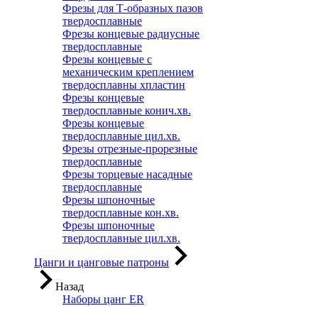
Фрезы для Т-образных пазов
твердосплавные
Фрезы концевые радиусные
твердосплавные
Фрезы концевые с
механическим креплением
твердосплавны хпластин
Фрезы концевые
твердосплавные конич.хв.
Фрезы концевые
твердосплавные цил.хв.
Фрезы отрезные-прорезные
твердосплавные
Фрезы торцевые насадные
твердосплавные
Фрезы шпоночные
твердосплавные кон.хв.
Фрезы шпоночные
твердосплавные цил.хв.
Цанги и цанговые патроны
Назад
Наборы цанг ER