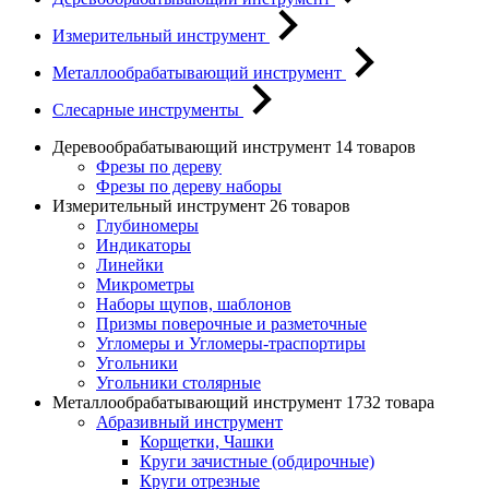
Измерительный инструмент
Металлообрабатывающий инструмент
Слесарные инструменты
Деревообрабатывающий инструмент
14 товаров
Фрезы по дереву
Фрезы по дереву наборы
Измерительный инструмент
26 товаров
Глубиномеры
Индикаторы
Линейки
Микрометры
Наборы щупов, шаблонов
Призмы поверочные и разметочные
Угломеры и Угломеры-траспортиры
Угольники
Угольники столярные
Металлообрабатывающий инструмент
1732 товара
Абразивный инструмент
Корщетки, Чашки
Круги зачистные (обдирочные)
Круги отрезные