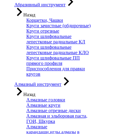
Абразивный инструмент
Назад
Корщетки, Чашки
Круги зачистные (обдирочные)
Круги отрезные
Круги шлифовальные
лепестковые радиальные КЛ
Круги шлифовальные
лепестковые радиальные КЛО
Круги шлифовальные ПП
прямого профиля
Приспособления для правки
кругов
Алмазный инструмент
Назад
Алмазные головки
Алмазные круги
Алмазные отрезные диски
Алмазная и эльборовая паста,
ГОИ, Шкурка
Алмазные
карандаши,иглы,алмазы в