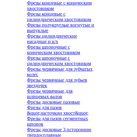
Фрезы концевые с коническим
хвостовиком
Фрезы концевые с
цилиндрическим хвостовиком
Фрезы полукруглые вогнутые и
выпуклые
Фрезы цилиндрические
насадные и к/х
Фрезы шпоночные с
коническим хвостовиком
Фрезы шпоночные с
цилиндрическим хвостовиком
Фрезы червячные для зубчатых
колес
Фрезы червячные для зубьев
звездочек
Фрезы червячные для
шлицевых валов
Фрезы дисковые пазовые
Фрезы для пазов
&quot;ласточкин хвост&quot;
Фрезы для пазов сегментных
шпонок
Фрезы дисковые 3-хсторонние
твердосплавные