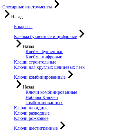
Слесарные инструменты
Назад
Бокорезы
Клейма буквенные и цифровые
Назад
Клейма буквенные
Клейма цифровые
Клещи строительные
Ключи для круглых шлицевых гаек
Ключи комбинированные
Назад
Ключи комбинированные
Наборы Ключей
комбинированных
Ключи накидные
Ключи разводные
Ключи рожковые
Ключи шестигранные