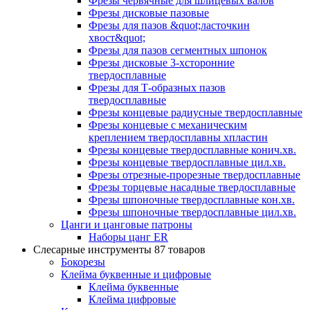
Фрезы червячные для шлицевых валов
Фрезы дисковые пазовые
Фрезы для пазов &quot;ласточкин
хвост&quot;
Фрезы для пазов сегментных шпонок
Фрезы дисковые 3-хсторонние
твердосплавные
Фрезы для Т-образных пазов
твердосплавные
Фрезы концевые радиусные твердосплавные
Фрезы концевые с механическим
креплением твердосплавны хпластин
Фрезы концевые твердосплавные конич.хв.
Фрезы концевые твердосплавные цил.хв.
Фрезы отрезные-прорезные твердосплавные
Фрезы торцевые насадные твердосплавные
Фрезы шпоночные твердосплавные кон.хв.
Фрезы шпоночные твердосплавные цил.хв.
Цанги и цанговые патроны
Наборы цанг ER
Слесарные инструменты
87 товаров
Бокорезы
Клейма буквенные и цифровые
Клейма буквенные
Клейма цифровые