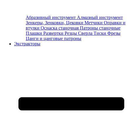
Абразивный инструмент
Алмазный инструмент
Зенкеры, Зенковки, Цековки
Метчики
Оправки и
втулки
Оснаска станочная
Патроны станочные
Плашки
Развертки
Резцы
Сверла
Тиски
Фрезы
Цанги и цанговые патроны
Экстракторы