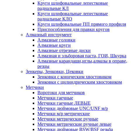
Круги шлифовальные лепестковые
радиальные КЛ
Круги шлифовальные лепестковые
радиальные КЛО
Круги шлифовальные ПП прямого профиля
Приспособления для правки кругов
Алмазный инструмент
Алмазные головки
Алмазные круги
Алмазные отрезные диски
Алмазная и эльборовая паста, ГОИ, Шкурка
Алмазные карандаши,иглы,алмазы в оправе,
резцы
Зенкеры, Зенковки, Цековки
Зенковки с коническим хвостовиком
Зенковки с цилиндрическим хвостовиком
Метчики
Воротоки для метчиков
Метчики гаечные
Метчики гаечные ЛЕВЫЕ
Метчики дюймовые UNC/UNF м/р
Метчики м/р метрические
Метчики метрические ручные
Метчики метрические ручные левые
Метчики дюймовые BSW/BSF резьба