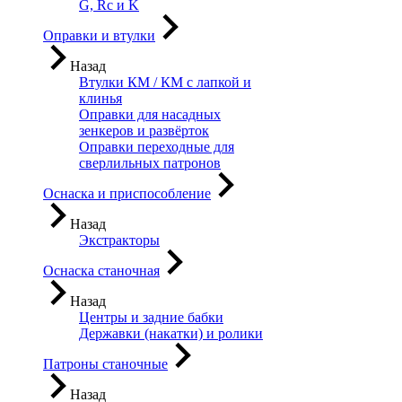
G, Rc и K
Оправки и втулки
Назад
Втулки КМ / КМ с лапкой и
клинья
Оправки для насадных
зенкеров и развёрток
Оправки переходные для
сверлильных патронов
Оснаска и приспособление
Назад
Экстракторы
Оснаска станочная
Назад
Центры и задние бабки
Державки (накатки) и ролики
Патроны станочные
Назад