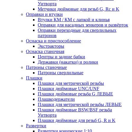
Уитворта
Метчики дюймовые для резьб G, Rc и K
Оправки и втулки
Втулки КМ / КМ с лапкой и клинья
Оправки для насадных зенкеров и развёрток
Оправки переходные для сверлильных
патронов
Оснаска и приспособление
Экстракторы
Оснаска станочная
Центры и задние бабки
Державки (накатки) и ролики
Патроны станочные
Патроны сверлильные
Плашки
Плашки для метрической резьбы
Плашки дюймовые UNC/UNF
Плашки дюймовые резьба G ЛЕВЫЕ
Плашкодержатели
Плашки для метрической резьбы ЛЕВЫЕ
Плашки дюймовые BSW/BSF резьба
Уитворта
Плашки дюймовые для резьб G, R и K
Развертки
Развертки конические 1:10