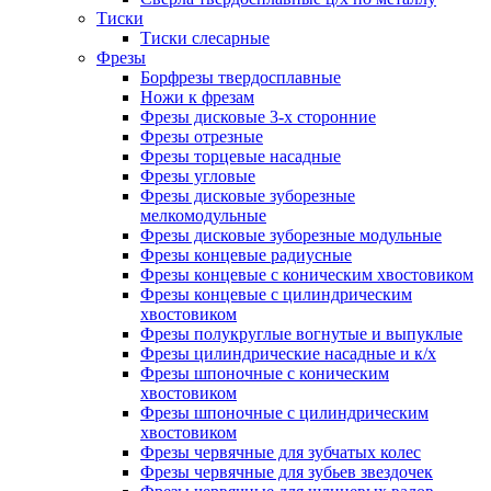
Тиски
Тиски слесарные
Фрезы
Борфрезы твердосплавные
Ножи к фрезам
Фрезы дисковые 3-х сторонние
Фрезы отрезные
Фрезы торцевые насадные
Фрезы угловые
Фрезы дисковые зуборезные
мелкомодульные
Фрезы дисковые зуборезные модульные
Фрезы концевые радиусные
Фрезы концевые с коническим хвостовиком
Фрезы концевые с цилиндрическим
хвостовиком
Фрезы полукруглые вогнутые и выпуклые
Фрезы цилиндрические насадные и к/х
Фрезы шпоночные с коническим
хвостовиком
Фрезы шпоночные с цилиндрическим
хвостовиком
Фрезы червячные для зубчатых колес
Фрезы червячные для зубьев звездочек