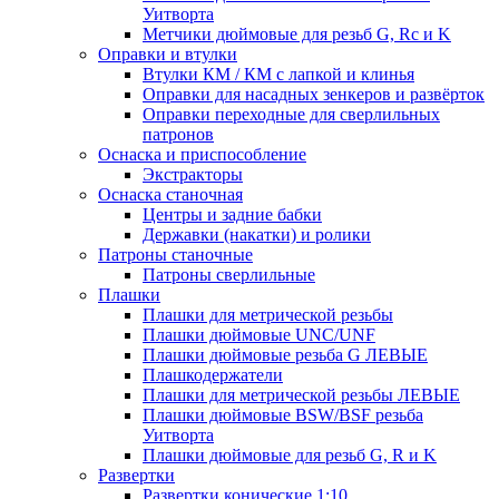
Уитворта
Метчики дюймовые для резьб G, Rc и K
Оправки и втулки
Втулки КМ / КМ с лапкой и клинья
Оправки для насадных зенкеров и развёрток
Оправки переходные для сверлильных
патронов
Оснаска и приспособление
Экстракторы
Оснаска станочная
Центры и задние бабки
Державки (накатки) и ролики
Патроны станочные
Патроны сверлильные
Плашки
Плашки для метрической резьбы
Плашки дюймовые UNC/UNF
Плашки дюймовые резьба G ЛЕВЫЕ
Плашкодержатели
Плашки для метрической резьбы ЛЕВЫЕ
Плашки дюймовые BSW/BSF резьба
Уитворта
Плашки дюймовые для резьб G, R и K
Развертки
Развертки конические 1:10