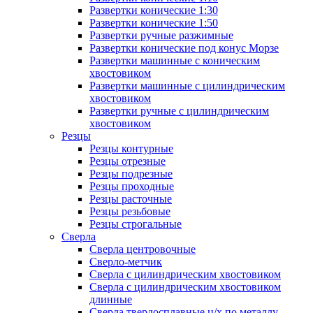
Развертки конические 1:30
Развертки конические 1:50
Развертки ручные разжимные
Развертки конические под конус Морзе
Развертки машинные с коническим
хвостовиком
Развертки машинные с цилиндрическим
хвостовиком
Развертки ручные с цилиндрическим
хвостовиком
Резцы
Резцы контурные
Резцы отрезные
Резцы подрезные
Резцы проходные
Резцы расточные
Резцы резьбовые
Резцы строгальные
Сверла
Сверла центровочные
Сверло-метчик
Сверла с цилиндрическим хвостовиком
Сверла с цилиндрическим хвостовиком
длинные
Сверла твердосплавные ц/х по металлу