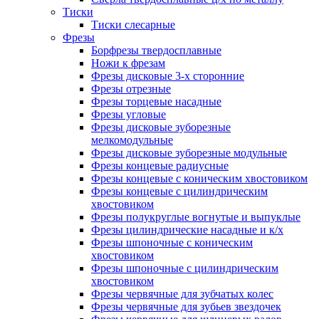
Тиски
Тиски слесарные
Фрезы
Борфрезы твердосплавные
Ножи к фрезам
Фрезы дисковые 3-х сторонние
Фрезы отрезные
Фрезы торцевые насадные
Фрезы угловые
Фрезы дисковые зуборезные
мелкомодульные
Фрезы дисковые зуборезные модульные
Фрезы концевые радиусные
Фрезы концевые с коническим хвостовиком
Фрезы концевые с цилиндрическим
хвостовиком
Фрезы полукруглые вогнутые и выпуклые
Фрезы цилиндрические насадные и к/х
Фрезы шпоночные с коническим
хвостовиком
Фрезы шпоночные с цилиндрическим
хвостовиком
Фрезы червячные для зубчатых колес
Фрезы червячные для зубьев звездочек