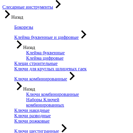
Слесарные инструменты
Назад
Бокорезы
Клейма буквенные и цифровые
Назад
Клейма буквенные
Клейма цифровые
Клещи строительные
Ключи для круглых шлицевых гаек
Ключи комбинированные
Назад
Ключи комбинированные
Наборы Ключей
комбинированных
Ключи накидные
Ключи разводные
Ключи рожковые
Ключи шестигранные