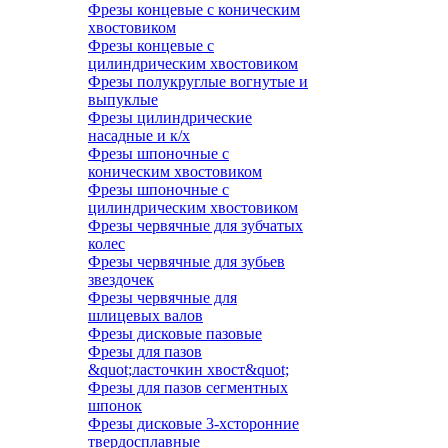
Фрезы концевые с коническим
хвостовиком
Фрезы концевые с
цилиндрическим хвостовиком
Фрезы полукруглые вогнутые и
выпуклые
Фрезы цилиндрические
насадные и к/х
Фрезы шпоночные с
коническим хвостовиком
Фрезы шпоночные с
цилиндрическим хвостовиком
Фрезы червячные для зубчатых
колес
Фрезы червячные для зубьев
звездочек
Фрезы червячные для
шлицевых валов
Фрезы дисковые пазовые
Фрезы для пазов
&quot;ласточкин хвост&quot;
Фрезы для пазов сегментных
шпонок
Фрезы дисковые 3-хсторонние
твердосплавные