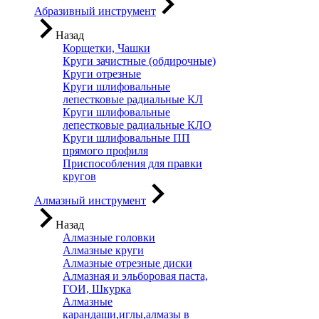
Абразивный инструмент
Назад
Корщетки, Чашки
Круги зачистные (обдирочные)
Круги отрезные
Круги шлифовальные
лепестковые радиальные КЛ
Круги шлифовальные
лепестковые радиальные КЛО
Круги шлифовальные ПП
прямого профиля
Приспособления для правки
кругов
Алмазный инструмент
Назад
Алмазные головки
Алмазные круги
Алмазные отрезные диски
Алмазная и эльборовая паста,
ГОИ, Шкурка
Алмазные
карандаши,иглы,алмазы в