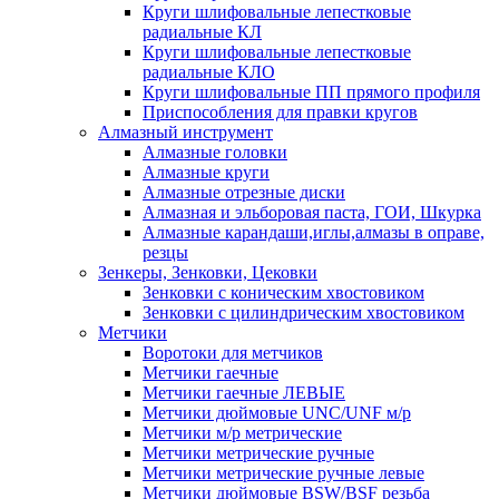
Круги шлифовальные лепестковые
радиальные КЛ
Круги шлифовальные лепестковые
радиальные КЛО
Круги шлифовальные ПП прямого профиля
Приспособления для правки кругов
Алмазный инструмент
Алмазные головки
Алмазные круги
Алмазные отрезные диски
Алмазная и эльборовая паста, ГОИ, Шкурка
Алмазные карандаши,иглы,алмазы в оправе,
резцы
Зенкеры, Зенковки, Цековки
Зенковки с коническим хвостовиком
Зенковки с цилиндрическим хвостовиком
Метчики
Воротоки для метчиков
Метчики гаечные
Метчики гаечные ЛЕВЫЕ
Метчики дюймовые UNC/UNF м/р
Метчики м/р метрические
Метчики метрические ручные
Метчики метрические ручные левые
Метчики дюймовые BSW/BSF резьба