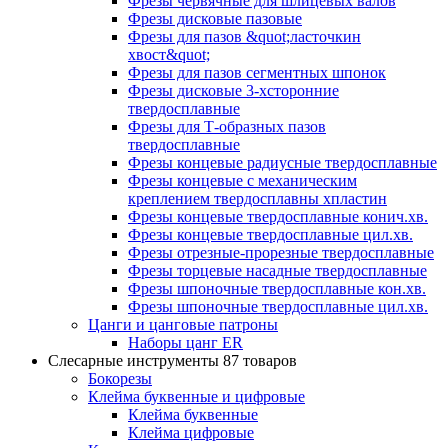
Фрезы червячные для шлицевых валов
Фрезы дисковые пазовые
Фрезы для пазов &quot;ласточкин
хвост&quot;
Фрезы для пазов сегментных шпонок
Фрезы дисковые 3-хсторонние
твердосплавные
Фрезы для Т-образных пазов
твердосплавные
Фрезы концевые радиусные твердосплавные
Фрезы концевые с механическим
креплением твердосплавны хпластин
Фрезы концевые твердосплавные конич.хв.
Фрезы концевые твердосплавные цил.хв.
Фрезы отрезные-прорезные твердосплавные
Фрезы торцевые насадные твердосплавные
Фрезы шпоночные твердосплавные кон.хв.
Фрезы шпоночные твердосплавные цил.хв.
Цанги и цанговые патроны
Наборы цанг ER
Слесарные инструменты
87 товаров
Бокорезы
Клейма буквенные и цифровые
Клейма буквенные
Клейма цифровые