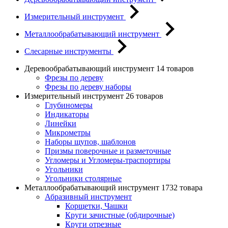
Измерительный инструмент
Металлообрабатывающий инструмент
Слесарные инструменты
Деревообрабатывающий инструмент
14 товаров
Фрезы по дереву
Фрезы по дереву наборы
Измерительный инструмент
26 товаров
Глубиномеры
Индикаторы
Линейки
Микрометры
Наборы щупов, шаблонов
Призмы поверочные и разметочные
Угломеры и Угломеры-траспортиры
Угольники
Угольники столярные
Металлообрабатывающий инструмент
1732 товара
Абразивный инструмент
Корщетки, Чашки
Круги зачистные (обдирочные)
Круги отрезные