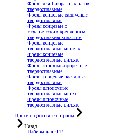
Фрезы для Т-образных пазов
твердосплавные
Фрезы концевые радиусные
твердосплавные
Фрезы концевые с
механическим креплением
твердосплавны хпластин
Фрезы концевые
твердосплавные конич.хв.
Фрезы концевые
твердосплавные цил.хв.
Фрезы отрезные-прорезные
твердосплавные
Фрезы торцевые насадные
твердосплавные
Фрезы шпоночные
твердосплавные кон.хв.
Фрезы шпоночные
твердосплавные цил.хв.
Цанги и цанговые патроны
Назад
Наборы цанг ER