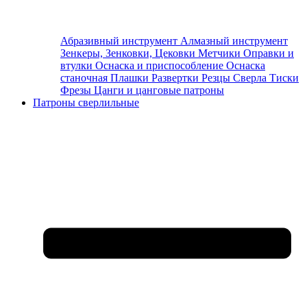
Абразивный инструмент
Алмазный инструмент
Зенкеры, Зенковки, Цековки
Метчики
Оправки и
втулки
Оснаска и приспособление
Оснаска
станочная
Плашки
Развертки
Резцы
Сверла
Тиски
Фрезы
Цанги и цанговые патроны
Патроны сверлильные