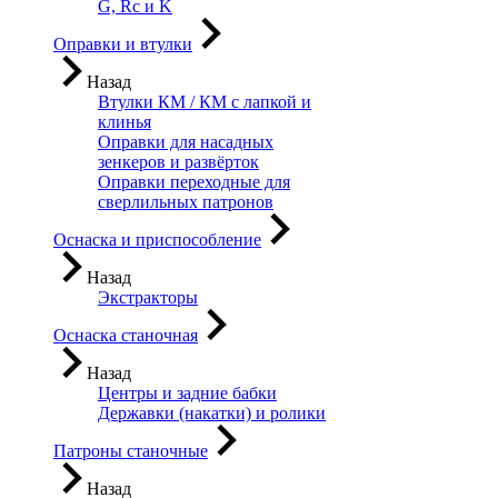
G, Rc и K
Оправки и втулки
Назад
Втулки КМ / КМ с лапкой и
клинья
Оправки для насадных
зенкеров и развёрток
Оправки переходные для
сверлильных патронов
Оснаска и приспособление
Назад
Экстракторы
Оснаска станочная
Назад
Центры и задние бабки
Державки (накатки) и ролики
Патроны станочные
Назад