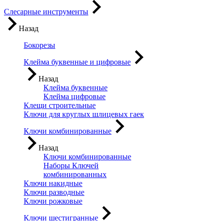
Слесарные инструменты
Назад
Бокорезы
Клейма буквенные и цифровые
Назад
Клейма буквенные
Клейма цифровые
Клещи строительные
Ключи для круглых шлицевых гаек
Ключи комбинированные
Назад
Ключи комбинированные
Наборы Ключей
комбинированных
Ключи накидные
Ключи разводные
Ключи рожковые
Ключи шестигранные