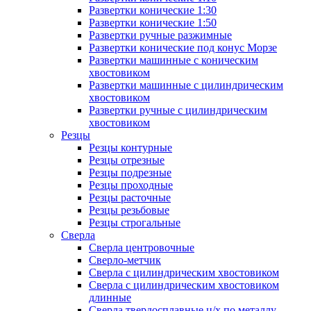
Развертки конические 1:30
Развертки конические 1:50
Развертки ручные разжимные
Развертки конические под конус Морзе
Развертки машинные с коническим
хвостовиком
Развертки машинные с цилиндрическим
хвостовиком
Развертки ручные с цилиндрическим
хвостовиком
Резцы
Резцы контурные
Резцы отрезные
Резцы подрезные
Резцы проходные
Резцы расточные
Резцы резьбовые
Резцы строгальные
Сверла
Сверла центровочные
Сверло-метчик
Сверла с цилиндрическим хвостовиком
Сверла с цилиндрическим хвостовиком
длинные
Сверла твердосплавные ц/х по металлу