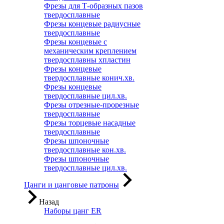
Фрезы для Т-образных пазов
твердосплавные
Фрезы концевые радиусные
твердосплавные
Фрезы концевые с
механическим креплением
твердосплавны хпластин
Фрезы концевые
твердосплавные конич.хв.
Фрезы концевые
твердосплавные цил.хв.
Фрезы отрезные-прорезные
твердосплавные
Фрезы торцевые насадные
твердосплавные
Фрезы шпоночные
твердосплавные кон.хв.
Фрезы шпоночные
твердосплавные цил.хв.
Цанги и цанговые патроны
Назад
Наборы цанг ER