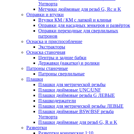
Уитворта
Метчики дюймовые для резьб G, Rc и K
Оправки и втулки
Втулки КМ / КМ с лапкой и клинья
Оправки для насадных зенкеров и развёрток
Оправки переходные для сверлильных
патронов
Оснаска и приспособление
Экстракторы
Оснаска станочная
Центры и задние бабки
Державки (накатки) и ролики
Патроны станочные
Патроны сверлильные
Плашки
Плашки для метрической резьбы
Плашки дюймовые UNC/UNF
Плашки дюймовые резьба G ЛЕВЫЕ
Плашкодержатели
Плашки для метрической резьбы ЛЕВЫЕ
Плашки дюймовые BSW/BSF резьба
Уитворта
Плашки дюймовые для резьб G, R и K
Развертки
Развертки конические 1:10