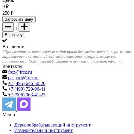
Цена:
0
₽
250
₽
Запросить цену
1
В корзину
В наличии
*Производитель оставляет за собой право без уведомления дилера менять
характеристики, внешний вид, комплектацию товара и место его
производства. Указанная информация не является публичной офертой
Контакты
frez@frez.ru
pasport@frez.ru
+7 (495) 646-50-26
+7 (499) 729-96-41
+7 (906) 063-41-23
Меню
Деревообрабатывающий инструмент
Измерительный инструмент