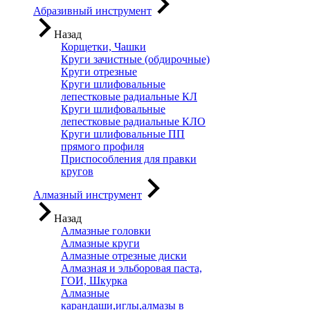
Абразивный инструмент
Назад
Корщетки, Чашки
Круги зачистные (обдирочные)
Круги отрезные
Круги шлифовальные
лепестковые радиальные КЛ
Круги шлифовальные
лепестковые радиальные КЛО
Круги шлифовальные ПП
прямого профиля
Приспособления для правки
кругов
Алмазный инструмент
Назад
Алмазные головки
Алмазные круги
Алмазные отрезные диски
Алмазная и эльборовая паста,
ГОИ, Шкурка
Алмазные
карандаши,иглы,алмазы в