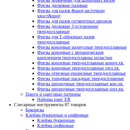
Фрезы червячные для шлицевых валов
Фрезы дисковые пазовые
Фрезы для пазов &quot;ласточкин
хвост&quot;
Фрезы для пазов сегментных шпонок
Фрезы дисковые 3-хсторонние
твердосплавные
Фрезы для Т-образных пазов
твердосплавные
Фрезы концевые радиусные твердосплавные
Фрезы концевые с механическим
креплением твердосплавны хпластин
Фрезы концевые твердосплавные конич.хв.
Фрезы концевые твердосплавные цил.хв.
Фрезы отрезные-прорезные твердосплавные
Фрезы торцевые насадные твердосплавные
Фрезы шпоночные твердосплавные кон.хв.
Фрезы шпоночные твердосплавные цил.хв.
Цанги и цанговые патроны
Наборы цанг ER
Слесарные инструменты
87 товаров
Бокорезы
Клейма буквенные и цифровые
Клейма буквенные
Клейма цифровые