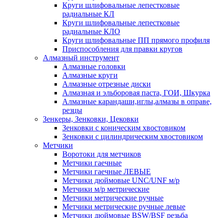
Круги шлифовальные лепестковые
радиальные КЛ
Круги шлифовальные лепестковые
радиальные КЛО
Круги шлифовальные ПП прямого профиля
Приспособления для правки кругов
Алмазный инструмент
Алмазные головки
Алмазные круги
Алмазные отрезные диски
Алмазная и эльборовая паста, ГОИ, Шкурка
Алмазные карандаши,иглы,алмазы в оправе,
резцы
Зенкеры, Зенковки, Цековки
Зенковки с коническим хвостовиком
Зенковки с цилиндрическим хвостовиком
Метчики
Воротоки для метчиков
Метчики гаечные
Метчики гаечные ЛЕВЫЕ
Метчики дюймовые UNC/UNF м/р
Метчики м/р метрические
Метчики метрические ручные
Метчики метрические ручные левые
Метчики дюймовые BSW/BSF резьба