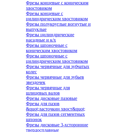
Фрезы концевые с коническим
хвостовиком
Фрезы концевые с
цилиндрическим хвостовиком
Фрезы полукруглые вогнутые и
выпуклые
Фрезы цилиндрические
насадные и к/х
Фрезы шпоночные с
коническим хвостовиком
Фрезы шпоночные с
цилиндрическим хвостовиком
Фрезы червячные для зубчатых
колес
Фрезы червячные для зубьев
звездочек
Фрезы червячные для
шлицевых валов
Фрезы дисковые пазовые
Фрезы для пазов
&quot;ласточкин хвост&quot;
Фрезы для пазов сегментных
шпонок
Фрезы дисковые 3-хсторонние
твердосплавные