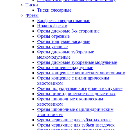
Тиски
Тиски слесарные
Фрезы
Борфрезы твердосплавные
Ножи к фрезам
Фрезы дисковые 3-х сторонние
Фрезы отрезные
Фрезы торцевые насадные
Фрезы угловые
Фрезы дисковые зуборезные
мелкомодульные
Фрезы дисковые зуборезные модульные
Фрезы концевые радиусные
Фрезы концевые с коническим хвостовиком
Фрезы концевые с цилиндрическим
хвостовиком
Фрезы полукруглые вогнутые и выпуклые
Фрезы цилиндрические насадные и к/х
Фрезы шпоночные с коническим
хвостовиком
Фрезы шпоночные с цилиндрическим
хвостовиком
Фрезы червячные для зубчатых колес
Фрезы червячные для зубьев звездочек