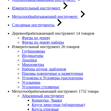
Измерительный инструмент
Металлообрабатывающий инструмент
Слесарные инструменты
Деревообрабатывающий инструмент
14 товаров
Фрезы по дереву
Фрезы по дереву наборы
Измерительный инструмент
26 товаров
Глубиномеры
Индикаторы
Линейки
Микрометры
Наборы щупов, шаблонов
Призмы поверочные и разметочные
Угломеры и Угломеры-траспортиры
Угольники
Угольники столярные
Металлообрабатывающий инструмент
1732 товара
Абразивный инструмент
Корщетки, Чашки
Круги зачистные (обдирочные)
Круги отрезные