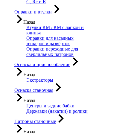
G, Rc и K
Оправки и втулки
Назад
Втулки КМ / КМ с лапкой и
клинья
Оправки для насадных
зенкеров и развёрток
Оправки переходные для
сверлильных патронов
Оснаска и приспособление
Назад
Экстракторы
Оснаска станочная
Назад
Центры и задние бабки
Державки (накатки) и ролики
Патроны станочные
Назад