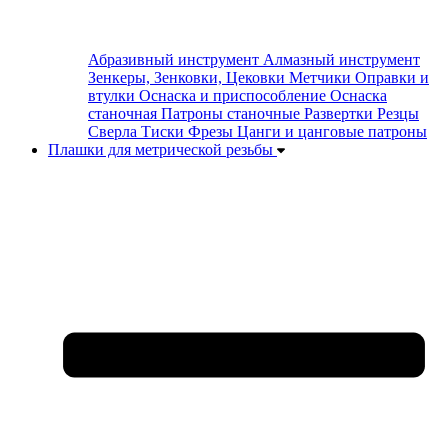
Абразивный инструмент
Алмазный инструмент
Зенкеры, Зенковки, Цековки
Метчики
Оправки и
втулки
Оснаска и приспособление
Оснаска
станочная
Патроны станочные
Развертки
Резцы
Сверла
Тиски
Фрезы
Цанги и цанговые патроны
Плашки для метрической резьбы