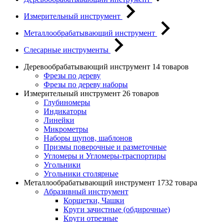
Измерительный инструмент
Металлообрабатывающий инструмент
Слесарные инструменты
Деревообрабатывающий инструмент
14 товаров
Фрезы по дереву
Фрезы по дереву наборы
Измерительный инструмент
26 товаров
Глубиномеры
Индикаторы
Линейки
Микрометры
Наборы щупов, шаблонов
Призмы поверочные и разметочные
Угломеры и Угломеры-траспортиры
Угольники
Угольники столярные
Металлообрабатывающий инструмент
1732 товара
Абразивный инструмент
Корщетки, Чашки
Круги зачистные (обдирочные)
Круги отрезные