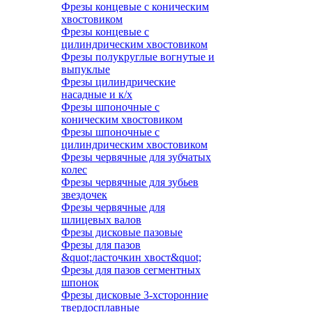
Фрезы концевые с коническим
хвостовиком
Фрезы концевые с
цилиндрическим хвостовиком
Фрезы полукруглые вогнутые и
выпуклые
Фрезы цилиндрические
насадные и к/х
Фрезы шпоночные с
коническим хвостовиком
Фрезы шпоночные с
цилиндрическим хвостовиком
Фрезы червячные для зубчатых
колес
Фрезы червячные для зубьев
звездочек
Фрезы червячные для
шлицевых валов
Фрезы дисковые пазовые
Фрезы для пазов
&quot;ласточкин хвост&quot;
Фрезы для пазов сегментных
шпонок
Фрезы дисковые 3-хсторонние
твердосплавные