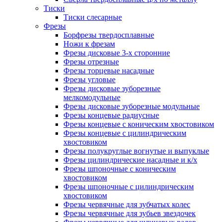
Тиски
Тиски слесарные
Фрезы
Борфрезы твердосплавные
Ножи к фрезам
Фрезы дисковые 3-х сторонние
Фрезы отрезные
Фрезы торцевые насадные
Фрезы угловые
Фрезы дисковые зуборезные
мелкомодульные
Фрезы дисковые зуборезные модульные
Фрезы концевые радиусные
Фрезы концевые с коническим хвостовиком
Фрезы концевые с цилиндрическим
хвостовиком
Фрезы полукруглые вогнутые и выпуклые
Фрезы цилиндрические насадные и к/х
Фрезы шпоночные с коническим
хвостовиком
Фрезы шпоночные с цилиндрическим
хвостовиком
Фрезы червячные для зубчатых колес
Фрезы червячные для зубьев звездочек