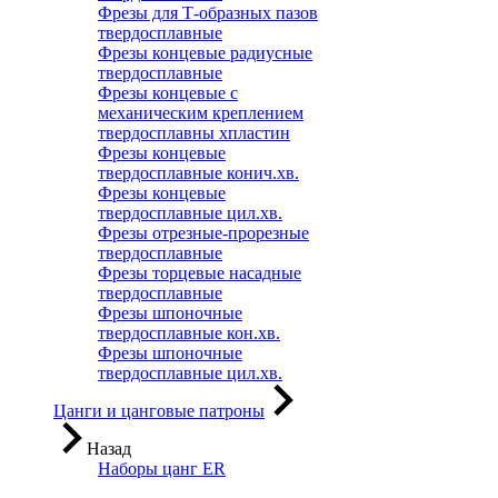
Фрезы для Т-образных пазов
твердосплавные
Фрезы концевые радиусные
твердосплавные
Фрезы концевые с
механическим креплением
твердосплавны хпластин
Фрезы концевые
твердосплавные конич.хв.
Фрезы концевые
твердосплавные цил.хв.
Фрезы отрезные-прорезные
твердосплавные
Фрезы торцевые насадные
твердосплавные
Фрезы шпоночные
твердосплавные кон.хв.
Фрезы шпоночные
твердосплавные цил.хв.
Цанги и цанговые патроны
Назад
Наборы цанг ER