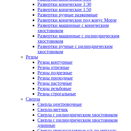
Развертки конические 1:30
Развертки конические 1:50
Развертки ручные разжимные
Развертки конические под конус Морзе
Развертки машинные с коническим
хвостовиком
Развертки машинные с цилиндрическим
хвостовиком
Развертки ручные с цилиндрическим
хвостовиком
Резцы
Резцы контурные
Резцы отрезные
Резцы подрезные
Резцы проходные
Резцы расточные
Резцы резьбовые
Резцы строгальные
Сверла
Сверла центровочные
Сверло-метчик
Сверла с цилиндрическим хвостовиком
Сверла с цилиндрическим хвостовиком
длинные
Сверла твердосплавные ц/х по металлу