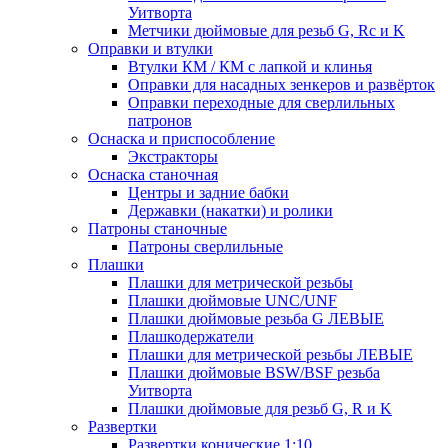
Уитворта
Метчики дюймовые для резьб G, Rc и K
Оправки и втулки
Втулки КМ / КМ с лапкой и клинья
Оправки для насадных зенкеров и развёрток
Оправки переходные для сверлильных
патронов
Оснаска и приспособление
Экстракторы
Оснаска станочная
Центры и задние бабки
Державки (накатки) и ролики
Патроны станочные
Патроны сверлильные
Плашки
Плашки для метрической резьбы
Плашки дюймовые UNC/UNF
Плашки дюймовые резьба G ЛЕВЫЕ
Плашкодержатели
Плашки для метрической резьбы ЛЕВЫЕ
Плашки дюймовые BSW/BSF резьба
Уитворта
Плашки дюймовые для резьб G, R и K
Развертки
Развертки конические 1:10