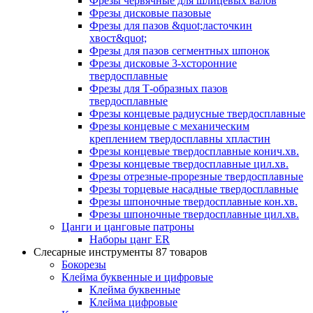
Фрезы червячные для шлицевых валов
Фрезы дисковые пазовые
Фрезы для пазов &quot;ласточкин
хвост&quot;
Фрезы для пазов сегментных шпонок
Фрезы дисковые 3-хсторонние
твердосплавные
Фрезы для Т-образных пазов
твердосплавные
Фрезы концевые радиусные твердосплавные
Фрезы концевые с механическим
креплением твердосплавны хпластин
Фрезы концевые твердосплавные конич.хв.
Фрезы концевые твердосплавные цил.хв.
Фрезы отрезные-прорезные твердосплавные
Фрезы торцевые насадные твердосплавные
Фрезы шпоночные твердосплавные кон.хв.
Фрезы шпоночные твердосплавные цил.хв.
Цанги и цанговые патроны
Наборы цанг ER
Слесарные инструменты
87 товаров
Бокорезы
Клейма буквенные и цифровые
Клейма буквенные
Клейма цифровые