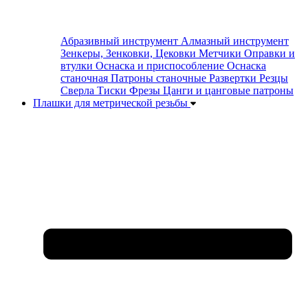
Абразивный инструмент
Алмазный инструмент
Зенкеры, Зенковки, Цековки
Метчики
Оправки и
втулки
Оснаска и приспособление
Оснаска
станочная
Патроны станочные
Развертки
Резцы
Сверла
Тиски
Фрезы
Цанги и цанговые патроны
Плашки для метрической резьбы