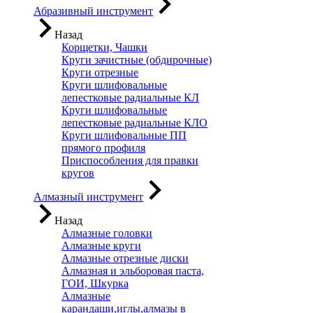
Абразивный инструмент
Назад
Корщетки, Чашки
Круги зачистные (обдирочные)
Круги отрезные
Круги шлифовальные
лепестковые радиальные КЛ
Круги шлифовальные
лепестковые радиальные КЛО
Круги шлифовальные ПП
прямого профиля
Приспособления для правки
кругов
Алмазный инструмент
Назад
Алмазные головки
Алмазные круги
Алмазные отрезные диски
Алмазная и эльборовая паста,
ГОИ, Шкурка
Алмазные
карандаши,иглы,алмазы в