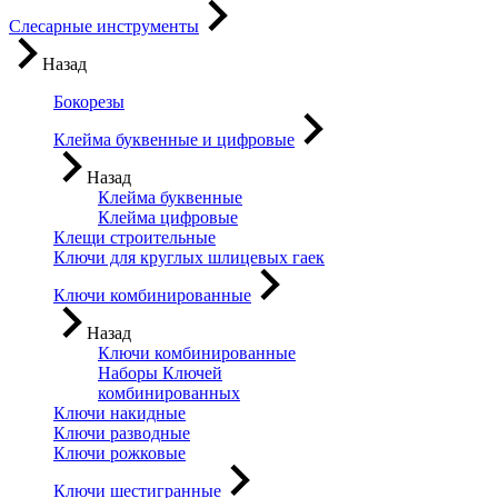
Слесарные инструменты
Назад
Бокорезы
Клейма буквенные и цифровые
Назад
Клейма буквенные
Клейма цифровые
Клещи строительные
Ключи для круглых шлицевых гаек
Ключи комбинированные
Назад
Ключи комбинированные
Наборы Ключей
комбинированных
Ключи накидные
Ключи разводные
Ключи рожковые
Ключи шестигранные