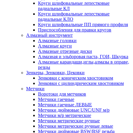
Круги шлифовальные лепестковые
радиальные КЛ
Круги шлифовальные лепестковые
радиальные КЛО
Круги шлифовальные ПП прямого профиля
Приспособления для правки кругов
Алмазный инструмент
Алмазные головки
Алмазные круги
Алмазные отрезные диски
Алмазная и эльборовая паста, ГОИ, Шкурка
Алмазные карандаши,иглы,алмазы в оправе,
резцы
Зенкеры, Зенковки, Цековки
Зенковки с коническим хвостовиком
Зенковки с цилиндрическим хвостовиком
Метчики
Воротоки для метчиков
Метчики гаечные
Метчики гаечные ЛЕВЫЕ
Метчики дюймовые UNC/UNF м/р
Метчики м/р метрические
Метчики метрические ручные
Метчики метрические ручные левые
Метчики дюймовые BSW/BSF резьба