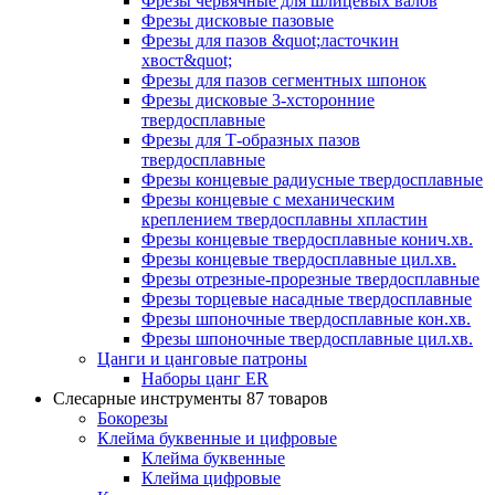
Фрезы червячные для шлицевых валов
Фрезы дисковые пазовые
Фрезы для пазов &quot;ласточкин
хвост&quot;
Фрезы для пазов сегментных шпонок
Фрезы дисковые 3-хсторонние
твердосплавные
Фрезы для Т-образных пазов
твердосплавные
Фрезы концевые радиусные твердосплавные
Фрезы концевые с механическим
креплением твердосплавны хпластин
Фрезы концевые твердосплавные конич.хв.
Фрезы концевые твердосплавные цил.хв.
Фрезы отрезные-прорезные твердосплавные
Фрезы торцевые насадные твердосплавные
Фрезы шпоночные твердосплавные кон.хв.
Фрезы шпоночные твердосплавные цил.хв.
Цанги и цанговые патроны
Наборы цанг ER
Слесарные инструменты
87 товаров
Бокорезы
Клейма буквенные и цифровые
Клейма буквенные
Клейма цифровые