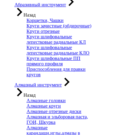
Абразивный инструмент
Назад
Корщетки, Чашки
Круги зачистные (обдирочные)
Круги отрезные
Круги шлифовальные
лепестковые радиальные КЛ
Круги шлифовальные
лепестковые радиальные КЛО
Круги шлифовальные ПП
прямого профиля
Приспособления для правки
кругов
Алмазный инструмент
Назад
Алмазные головки
Алмазные круги
Алмазные отрезные диски
Алмазная и эльборовая паста,
ГОИ, Шкурка
Алмазные
карандаши,иглы,алмазы в