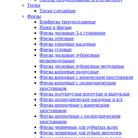
Тиски
Тиски слесарные
Фрезы
Борфрезы твердосплавные
Ножи к фрезам
Фрезы дисковые 3-х сторонние
Фрезы отрезные
Фрезы торцевые насадные
Фрезы угловые
Фрезы дисковые зуборезные
мелкомодульные
Фрезы дисковые зуборезные модульные
Фрезы концевые радиусные
Фрезы концевые с коническим хвостовиком
Фрезы концевые с цилиндрическим
хвостовиком
Фрезы полукруглые вогнутые и выпуклые
Фрезы цилиндрические насадные и к/х
Фрезы шпоночные с коническим
хвостовиком
Фрезы шпоночные с цилиндрическим
хвостовиком
Фрезы червячные для зубчатых колес
Фрезы червячные для зубьев звездочек