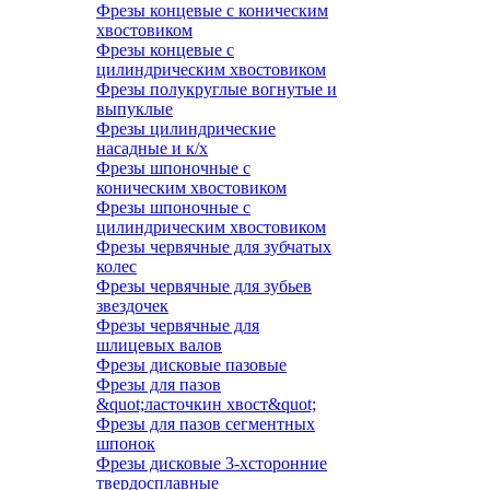
Фрезы концевые с коническим
хвостовиком
Фрезы концевые с
цилиндрическим хвостовиком
Фрезы полукруглые вогнутые и
выпуклые
Фрезы цилиндрические
насадные и к/х
Фрезы шпоночные с
коническим хвостовиком
Фрезы шпоночные с
цилиндрическим хвостовиком
Фрезы червячные для зубчатых
колес
Фрезы червячные для зубьев
звездочек
Фрезы червячные для
шлицевых валов
Фрезы дисковые пазовые
Фрезы для пазов
&quot;ласточкин хвост&quot;
Фрезы для пазов сегментных
шпонок
Фрезы дисковые 3-хсторонние
твердосплавные