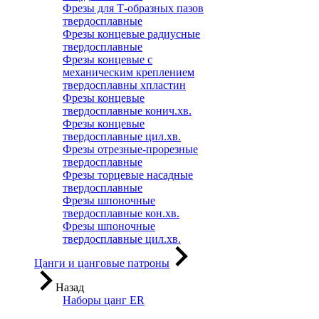
Фрезы для Т-образных пазов
твердосплавные
Фрезы концевые радиусные
твердосплавные
Фрезы концевые с
механическим креплением
твердосплавны хпластин
Фрезы концевые
твердосплавные конич.хв.
Фрезы концевые
твердосплавные цил.хв.
Фрезы отрезные-прорезные
твердосплавные
Фрезы торцевые насадные
твердосплавные
Фрезы шпоночные
твердосплавные кон.хв.
Фрезы шпоночные
твердосплавные цил.хв.
Цанги и цанговые патроны
Назад
Наборы цанг ER