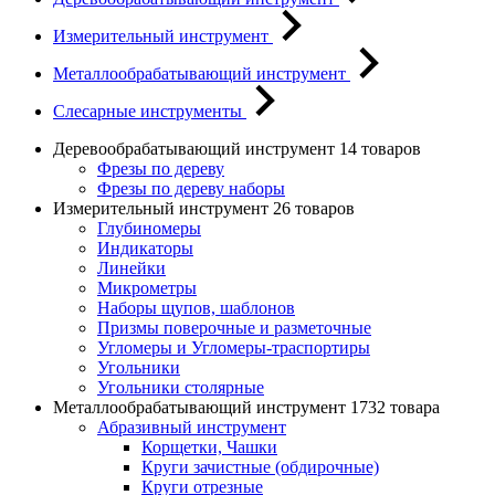
Измерительный инструмент
Металлообрабатывающий инструмент
Слесарные инструменты
Деревообрабатывающий инструмент
14 товаров
Фрезы по дереву
Фрезы по дереву наборы
Измерительный инструмент
26 товаров
Глубиномеры
Индикаторы
Линейки
Микрометры
Наборы щупов, шаблонов
Призмы поверочные и разметочные
Угломеры и Угломеры-траспортиры
Угольники
Угольники столярные
Металлообрабатывающий инструмент
1732 товара
Абразивный инструмент
Корщетки, Чашки
Круги зачистные (обдирочные)
Круги отрезные