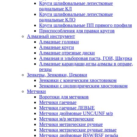
Круги шлифовальные лепестковые
радиальные КЛ
Круги шлифовальные лепестковые
радиальные КЛО
Круги шлифовальные ПП прямого профиля
Приспособления для правки кругов
Алмазный инструмент
Алмазные головки
Алмазные круги
Алмазные отрезные диски
Алмазная и эльборовая паста, ГОИ, Шкурка
Алмазные карандаши,иглы,алмазы в оправе,
резцы
Зенкеры, Зенковки, Цековки
Зенковки с коническим хвостовиком
Зенковки с цилиндрическим хвостовиком
Метчики
Воротоки для метчиков
Метчики гаечные
Метчики гаечные ЛЕВЫЕ
Метчики дюймовые UNC/UNF м/р
Метчики м/р метрические
Метчики метрические ручные
Метчики метрические ручные левые
Метчики дюймовые BSW/BSF резьба