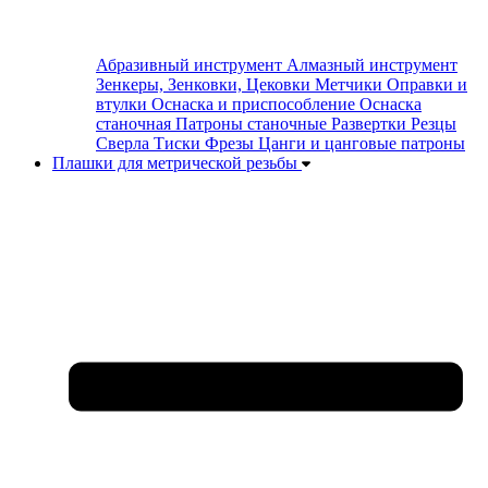
Абразивный инструмент
Алмазный инструмент
Зенкеры, Зенковки, Цековки
Метчики
Оправки и
втулки
Оснаска и приспособление
Оснаска
станочная
Патроны станочные
Развертки
Резцы
Сверла
Тиски
Фрезы
Цанги и цанговые патроны
Плашки для метрической резьбы