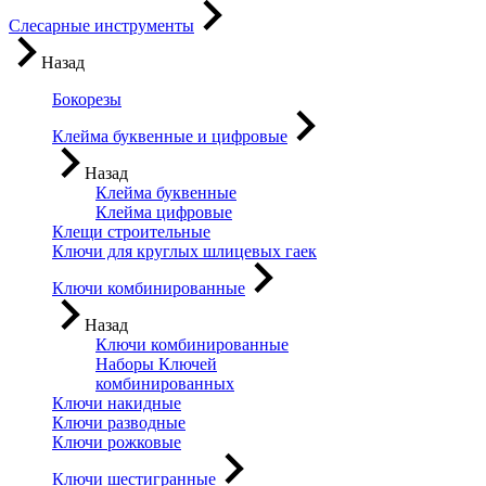
Слесарные инструменты
Назад
Бокорезы
Клейма буквенные и цифровые
Назад
Клейма буквенные
Клейма цифровые
Клещи строительные
Ключи для круглых шлицевых гаек
Ключи комбинированные
Назад
Ключи комбинированные
Наборы Ключей
комбинированных
Ключи накидные
Ключи разводные
Ключи рожковые
Ключи шестигранные