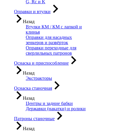
G, Rc и K
Оправки и втулки
Назад
Втулки КМ / КМ с лапкой и
клинья
Оправки для насадных
зенкеров и развёрток
Оправки переходные для
сверлильных патронов
Оснаска и приспособление
Назад
Экстракторы
Оснаска станочная
Назад
Центры и задние бабки
Державки (накатки) и ролики
Патроны станочные
Назад