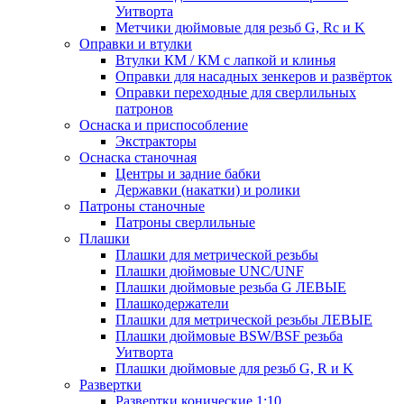
Уитворта
Метчики дюймовые для резьб G, Rc и K
Оправки и втулки
Втулки КМ / КМ с лапкой и клинья
Оправки для насадных зенкеров и развёрток
Оправки переходные для сверлильных
патронов
Оснаска и приспособление
Экстракторы
Оснаска станочная
Центры и задние бабки
Державки (накатки) и ролики
Патроны станочные
Патроны сверлильные
Плашки
Плашки для метрической резьбы
Плашки дюймовые UNC/UNF
Плашки дюймовые резьба G ЛЕВЫЕ
Плашкодержатели
Плашки для метрической резьбы ЛЕВЫЕ
Плашки дюймовые BSW/BSF резьба
Уитворта
Плашки дюймовые для резьб G, R и K
Развертки
Развертки конические 1:10