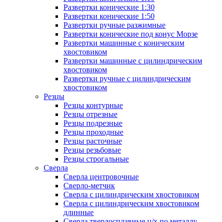
Развертки конические 1:30
Развертки конические 1:50
Развертки ручные разжимные
Развертки конические под конус Морзе
Развертки машинные с коническим
хвостовиком
Развертки машинные с цилиндрическим
хвостовиком
Развертки ручные с цилиндрическим
хвостовиком
Резцы
Резцы контурные
Резцы отрезные
Резцы подрезные
Резцы проходные
Резцы расточные
Резцы резьбовые
Резцы строгальные
Сверла
Сверла центровочные
Сверло-метчик
Сверла с цилиндрическим хвостовиком
Сверла с цилиндрическим хвостовиком
длинные
Сверла твердосплавные ц/х по металлу